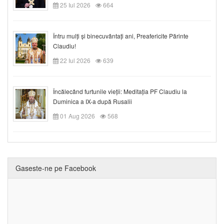
25 Iul 2026
664
Întru mulți și binecuvântați ani, Preafericite Părinte
Claudiu!
22 Iul 2026
639
Încălecând furtunile vieții: Meditația PF Claudiu la
Duminica a IX-a după Rusalii
01 Aug 2026
568
Gaseste-ne pe Facebook