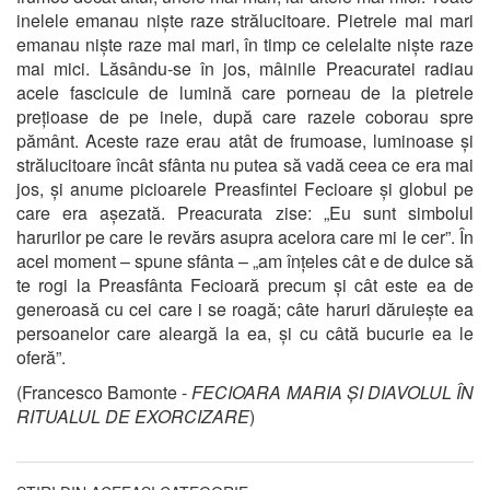
inelele emanau niște raze strălucitoare. Pietrele mai mari
emanau niște raze mai mari, în timp ce celelalte niște raze
mai mici. Lăsându-se în jos, mâinile Preacuratei radiau
acele fascicule de lumină care porneau de la pietrele
prețioase de pe inele, după care razele coborau spre
pământ. Aceste raze erau atât de frumoase, luminoase și
strălucitoare încât sfânta nu putea să vadă ceea ce era mai
jos, și anume picioarele Preasfintei Fecioare și globul pe
care era așezată. Preacurata zise: „Eu sunt simbolul
harurilor pe care le revărs asupra acelora care mi le cer”. În
acel moment – spune sfânta – „am înțeles cât e de dulce să
te rogi la Preasfânta Fecioară precum și cât este ea de
generoasă cu cei care i se roagă; câte haruri dăruiește ea
persoanelor care aleargă la ea, și cu câtă bucurie ea le
oferă”.
(Francesco Bamonte -
FECIOARA MARIA ȘI DIAVOLUL ÎN
RITUALUL DE EXORCIZARE
)