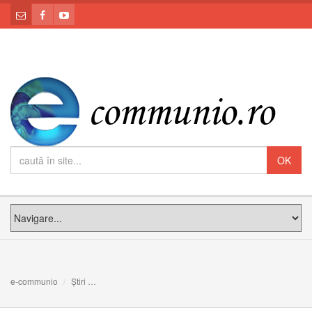
e-communio
Știri
Cum au experimentat sfinții mijlocirea Mariei în viața lor