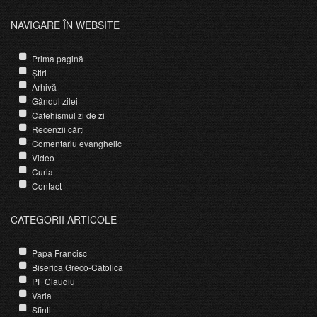
NAVIGARE ÎN WEBSITE
Prima pagină
Știri
Arhivă
Gândul zilei
Catehismul zi de zi
Recenzii cărți
Comentariu evanghelic
Video
Curia
Contact
CATEGORII ARTICOLE
Papa Francisc
Biserica Greco-Catolica
PF Claudiu
Varia
Sfinti