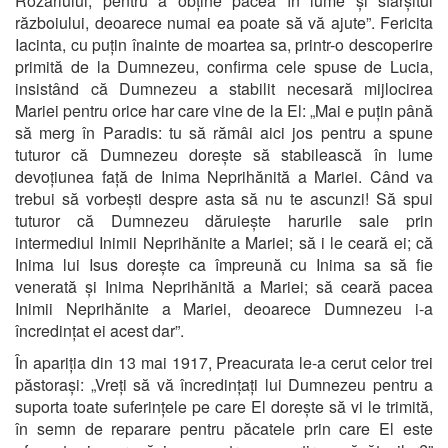
Rozariului, pentru a obține pacea în lume și sfârșitul
războiului, deoarece numai ea poate să vă ajute”. Fericita
Iacinta, cu puțin înainte de moartea sa, printr-o descoperire
primită de la Dumnezeu, confirma cele spuse de Lucia,
insistând că Dumnezeu a stabilit necesară mijlocirea
Mariei pentru orice har care vine de la El: „Mai e puțin până
să merg în Paradis: tu să rămâi aici jos pentru a spune
tuturor că Dumnezeu dorește să stabilească în lume
devoțiunea față de Inima Neprihănită a Mariei. Când va
trebui să vorbești despre asta să nu te ascunzi! Să spui
tuturor că Dumnezeu dăruiește harurile sale prin
intermediul Inimii Neprihănite a Mariei; să i le ceară ei; că
Inima lui Isus dorește ca împreună cu Inima sa să fie
venerată și Inima Neprihănită a Mariei; să ceară pacea
Inimii Neprihănite a Mariei, deoarece Dumnezeu i-a
încredințat ei acest dar”.
În apariția din 13 mai 1917, Preacurata le-a cerut celor trei
păstorași: „Vreți să vă încredințați lui Dumnezeu pentru a
suporta toate suferințele pe care El dorește să vi le trimită,
în semn de reparare pentru păcatele prin care El este