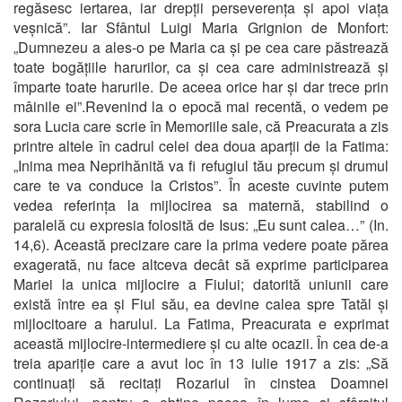
regăsesc iertarea, iar drepții perseverența și apoi viața
veșnică”. Iar Sfântul Luigi Maria Grignion de Monfort:
„Dumnezeu a ales-o pe Maria ca și pe cea care păstrează
toate bogățiile harurilor, ca și cea care administrează și
împarte toate harurile. De aceea orice har și dar trece prin
mâinile ei”.Revenind la o epocă mai recentă, o vedem pe
sora Lucia care scrie în Memoriile sale, că Preacurata a zis
printre altele în cadrul celei dea doua aparții de la Fatima:
„Inima mea Neprihănită va fi refugiul tău precum și drumul
care te va conduce la Cristos”. În aceste cuvinte putem
vedea referința la mijlocirea sa maternă, stabilind o
paralelă cu expresia folosită de Isus: „Eu sunt calea…” (In.
14,6). Această precizare care la prima vedere poate părea
exagerată, nu face altceva decât să exprime participarea
Mariei la unica mijlocire a Fiului; datorită uniunii care
există între ea și Fiul său, ea devine calea spre Tatăl și
mijlocitoare a harului. La Fatima, Preacurata e exprimat
această mijlocire-intermediere și cu alte ocazii. În cea de-a
treia apariție care a avut loc în 13 iulie 1917 a zis: „Să
continuați să recitați Rozariul în cinstea Doamnei