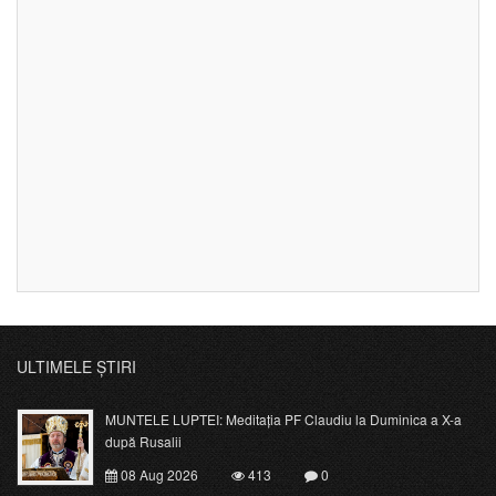
ULTIMELE ȘTIRI
MUNTELE LUPTEI: Meditația PF Claudiu la Duminica a X-a
după Rusalii
08 Aug 2026
413
0