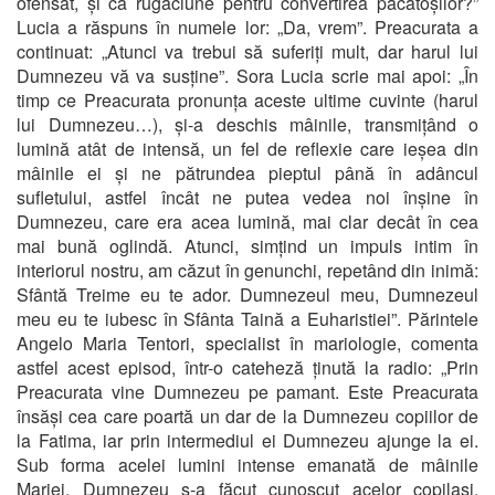
ofensat, și ca rugăciune pentru convertirea păcătoșilor?”
Lucia a răspuns în numele lor: „Da, vrem”. Preacurata a
continuat: „Atunci va trebui să suferiți mult, dar harul lui
Dumnezeu vă va susține”. Sora Lucia scrie mai apoi: „În
timp ce Preacurata pronunța aceste ultime cuvinte (harul
lui Dumnezeu…), și-a deschis mâinile, transmițând o
lumină atât de intensă, un fel de reflexie care ieșea din
mâinile ei și ne pătrundea pieptul până în adâncul
sufletului, astfel încât ne putea vedea noi înșine în
Dumnezeu, care era acea lumină, mai clar decât în cea
mai bună oglindă. Atunci, simțind un impuls intim în
interiorul nostru, am căzut în genunchi, repetând din inimă:
Sfântă Treime eu te ador. Dumnezeul meu, Dumnezeul
meu eu te iubesc în Sfânta Taină a Euharistiei”. Părintele
Angelo Maria Tentori, specialist în mariologie, comenta
astfel acest episod, într-o cateheză ținută la radio: „Prin
Preacurata vine Dumnezeu pe pamant. Este Preacurata
însăși cea care poartă un dar de la Dumnezeu copiilor de
la Fatima, iar prin intermediul ei Dumnezeu ajunge la ei.
Sub forma acelei lumini intense emanată de mâinile
Mariei, Dumnezeu s-a făcut cunoscut acelor copilași.