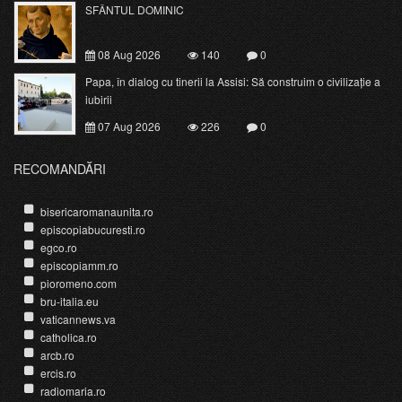
SFÂNTUL DOMINIC
08 Aug 2026
140
0
Papa, în dialog cu tinerii la Assisi: Să construim o civilizație a
iubirii
07 Aug 2026
226
0
RECOMANDĂRI
bisericaromanaunita.ro
episcopiabucuresti.ro
egco.ro
episcopiamm.ro
pioromeno.com
bru-italia.eu
vaticannews.va
catholica.ro
arcb.ro
ercis.ro
radiomaria.ro