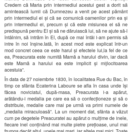
Credem că Maria prin intermediul acestui gest a dorit să
amintească lumii că Dumnezeu a venit pe acest pământ
prin intermediul ei și că se comunică oamenilor prin ea și
prin intermediul ei, precum și că este misiunea ei să ne
predispună pentru El și să ne dăruiască lui, să ne ajute să-l
întâlnim, să intrăm în El, după ce mai întâi i-am permis să
intre în noi înșine.Iată, în acest mod este explicat într-un
mod concret ceea ce este harul și efectele lui,la fel de ce
ea, Preacurata este numită Mamă a harului divin, iar dacă
este Mamă a harului ea este implicit și mijlocitoarea
acestuia”.
În data de 27 noiembrie 1830, în localitatea Rue du Bac, în
timp ce sfânta Ecaterina Laboure se afla în casa unde își
făcea noviciatul, după-masa, Preacurata i-a apărut,
arătându-i medalia pe care ea să o confecționeze și să o
distribuie, medalie care mai pe urmă va primi numele de
„medalia miraculoasă”. La un moment dat, sfânta a văzut
cum pe degetele Preacuratei au apărut o mulțime de inele,
fiecare inel conținând mai multe pietre prețioase, unul mai
frumos decât altul, unele mai mari, iar altele mai mici. Toate