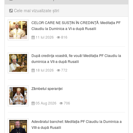
Cele mai vizualizate știri
CELOR CARE NE SUSȚIN ÎN CREDINȚĂ: Meditația PF
Claudiu la Duminica a VI-a după Rusalii
11 Iul 2026
816
După credinţa voastră, fie vouă! Meditația PF Claudiu la
duminica a VII-a după Rusalii
18 Iul 2026
772
Zâmbetul speranței
05 Aug 2026
706
Adevăratul banchet: Meditația PF Claudiu la Duminica a
VIII-a după Rusalii