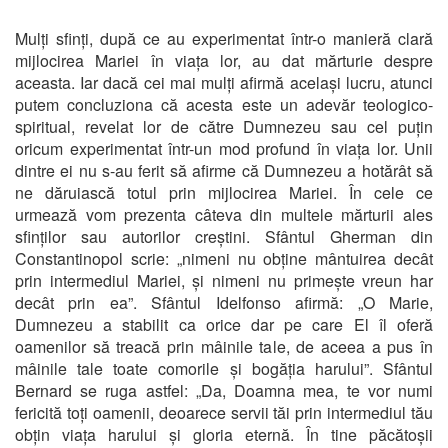
Mulți sfinți, după ce au experimentat într-o manieră clară
mijlocirea Mariei în viața lor, au dat mărturie despre
aceasta. Iar dacă cei mai mulți afirmă același lucru, atunci
putem concluziona că acesta este un adevăr teologico-
spiritual, revelat lor de către Dumnezeu sau cel puțin
oricum experimentat într-un mod profund în viața lor. Unii
dintre ei nu s-au ferit să afirme că Dumnezeu a hotărât să
ne dăruiască totul prin mijlocirea Mariei. În cele ce
urmează vom prezenta câteva din multele mărturii ales
sfinților sau autorilor creștini. Sfântul Gherman din
Constantinopol scrie: „nimeni nu obține mântuirea decât
prin intermediul Mariei, și nimeni nu primește vreun har
decât prin ea”. Sfântul Idelfonso afirmă: „O Marie,
Dumnezeu a stabilit ca orice dar pe care El îl oferă
oamenilor să treacă prin mâinile tale, de aceea a pus în
mâinile tale toate comorile și bogăția harului”. Sfântul
Bernard se ruga astfel: „Da, Doamna mea, te vor numi
fericită toți oamenii, deoarece servii tăi prin intermediul tău
obțin viața harului și gloria eternă. În tine păcătoșii