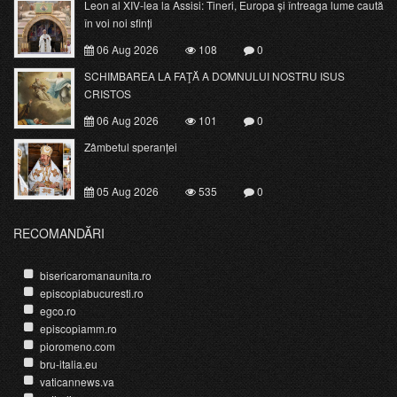
Leon al XIV-lea la Assisi: Tineri, Europa și întreaga lume caută
în voi noi sfinți
06 Aug 2026
108
0
SCHIMBAREA LA FAŢĂ A DOMNULUI NOSTRU ISUS
CRISTOS
06 Aug 2026
101
0
Zâmbetul speranței
05 Aug 2026
535
0
RECOMANDĂRI
bisericaromanaunita.ro
episcopiabucuresti.ro
egco.ro
episcopiamm.ro
pioromeno.com
bru-italia.eu
vaticannews.va