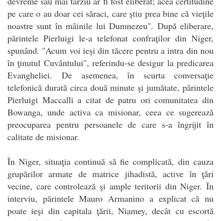
devreme sau mai târziu ar fi fost eliberat; acea certitudine
pe care o au doar cei săraci, care ştiu prea bine că vieţile
noastre sunt în mâinile lui Dumnezeu". După eliberare,
părintele Pierluigi le-a telefonat confraţilor din Niger,
spunând. "Acum voi ieşi din tăcere pentru a intra din nou
în ţinutul Cuvântului", referindu-se desigur la predicarea
Evangheliei. De asemenea, în scurta conversaţie
telefonică durată circa două minute şi jumătate, părintele
Pierluigi Maccalli a citat de patru ori comunitatea din
Bowanga, unde activa ca misionar, ceea ce sugerează
preocuparea pentru persoanele de care s-a îngrijit în
calitate de misionar.
În Niger, situaţia continuă să fie complicată, din cauza
grupărilor armate de matrice jihadistă, active în ţări
vecine, care controlează şi ample teritorii din Niger. În
interviu, părintele Mauro Armanino a explicat că nu
poate ieşi din capitala ţării, Niamey, decât cu escortă