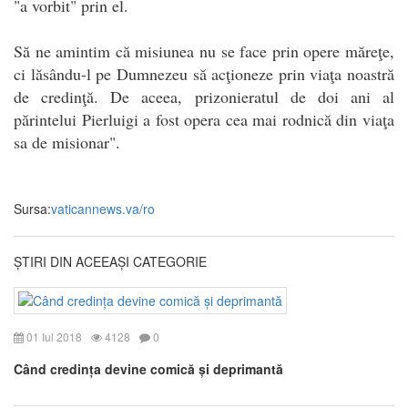
"a vorbit" prin el.
Să ne amintim că misiunea nu se face prin opere măreţe,
ci lăsându-l pe Dumnezeu să acţioneze prin viaţa noastră
de credinţă. De aceea, prizonieratul de doi ani al
părintelui Pierluigi a fost opera cea mai rodnică din viaţa
sa de misionar".
Sursa:
vaticannews.va/ro
ȘTIRI DIN ACEEAȘI CATEGORIE
01 Iul 2018
4128
0
Când credința devine comică și deprimantă