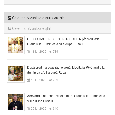
Cele mai vizualizate știri / 30 zile
Cele mai vizualizate știri
CELOR CARE NE SUSȚIN ÎN CREDINȚĂ: Meditația PF
Claudiu la Duminica a VI-a după Rusalii
11 Iul 2026
789
După credinţa voastră, fie vouă! Meditația PF Claudiu la
duminica a VII-a după Rusalii
18 Iul 2026
739
Adevăratul banchet: Meditația PF Claudiu la Duminica a
VIII-a după Rusalii
25 Iul 2026
640