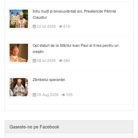
Întru mulți și binecuvântați ani, Preafericite Părinte
Claudiu!
22 Iul 2026
614
Opt sfaturi de la Sfântul Ioan Paul al II-lea pentru un
creștin
08 Iul 2026
584
Zâmbetul speranței
05 Aug 2026
535
Gaseste-ne pe Facebook