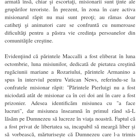
armată însă, chiar şi escortaţi, misionarii sunt ţinte ale
grupărilor teroriste. În prezent, în zona în care activa
misionarul răpit nu mai sunt preoţi; au rămas doar
catiheţi şi animatori care se confruntă cu numeroase
dificultăţi pentru a păstra vie credinţa persoanelor din
comunităţile creştine.
Evidenţiind că părintele Maccalli a fost eliberat în luna
octombrie, luna misiunilor, dedicată de pietatea creştină
rugăciunii mariane a Rozariului, părintele Armanino a
spus în interviul pentru Vatican News, referindu-se la
confratele misionar răpit: "Părintele Pierluigi nu a fost
niciodată atât de misionar ca în cei doi ani în care a fost
prizonier. Adesea identificăm misiunea cu "a face
lucruri", dar misiunea înseamnă în primul rând să-L
lăsăm pe Dumnezeu să lucreze în viaţa noastră. Faptul că
a fost privat de libertatea sa, incapabil să meargă liber şi
să vorbească, mărturiseşte că Dumnezeu care l-a trimis