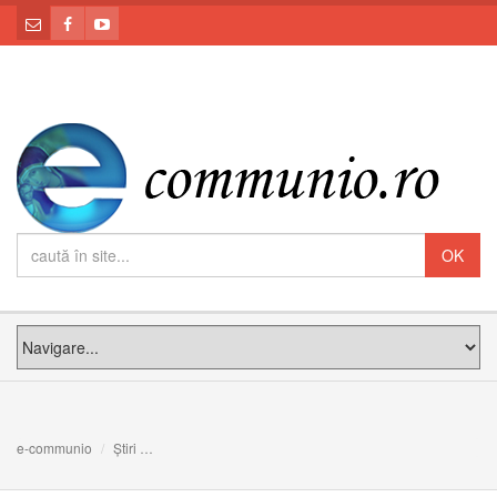
e-communio
Știri
Părintele misionar Pierluigi Maccalli eliberat în luna misi