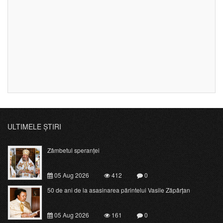
ULTIMELE ȘTIRI
Zâmbetul speranței
05 Aug 2026
412
0
50 de ani de la asasinarea părintelui Vasile Zăpârțan
05 Aug 2026
161
0