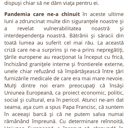
dispuși chiar să ne dăm viața pentru ei.
Pandemia care ne-a chinuit
în aceste ultime
luni a zdruncinat multe din siguranțele noastre și
a revelat vulnerabilitatea noastră și
interdependența noastră. Bătrânii și săracii din
toată lumea au suferit cel mai rău. La această
criză care ne-a surprins și ne-a prins nepregătiți,
țările europene au reacționat la început cu frică,
închizând granițele interne și frontierele externe,
unele chiar refuzând să împărtășească între țări
furnizările medicale de care era mai mare nevoie.
Mulți dintre noi eram preocupați că însăși
Uniunea Europeană, ca proiect economic, politic,
social și cultural, era în pericol. Atunci ne-am dat
seama, așa cum a spus Papa Francisc, că suntem
în aceeași barcă și că ne putem salva numai
rămânând împreună. Cu determinare reînnoită,