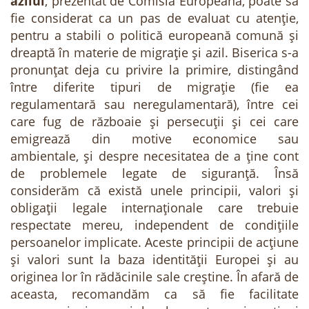
azilul
, prezentat de Comisia Europeană, poate să
fie considerat ca un pas de evaluat cu atenție,
pentru a stabili o politică europeană comună și
dreaptă în materie de migrație și azil. Biserica s-a
pronunțat deja cu privire la primire, distingând
între diferite tipuri de migrație (fie ea
regulamentară sau neregulamentară), între cei
care fug de războaie și persecuții și cei care
emigrează din motive economice sau
ambientale, și despre necesitatea de a ține cont
de problemele legate de siguranță. Însă
considerăm că există unele principii, valori și
obligații legale internaționale care trebuie
respectate mereu, independent de condițiile
persoanelor implicate. Aceste principii de acțiune
și valori sunt la baza identității Europei și au
originea lor în rădăcinile sale creștine. În afară de
aceasta, recomandăm ca să fie facilitate