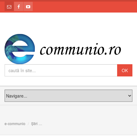
e-communio
Știri
COMECE – Regăsind speranța și solidaritatea – Mesaj al p