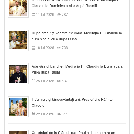
Claudiu la Duminica a VI-a după Rusalii
11 Iul 2026
787
După credinţa voastră, fie vouă! Meditația PF Claudiu la
duminica a VII-a după Rusalii
18 Iul 2026
738
Adevăratul banchet: Meditația PF Claudiu la Duminica a
VIII-a după Rusalii
25 Iul 2026
637
Întru mulți și binecuvântați ani, Preafericite Părinte
Claudiu!
22 Iul 2026
611
Opt sfaturi de la Sfântul Ioan Paul al II-lea pentru un