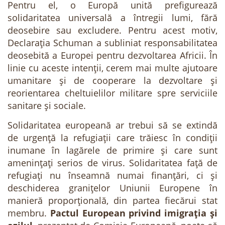
Pentru el, o Europă unită prefigurează
solidaritatea universală a întregii lumi, fără
deosebire sau excludere. Pentru acest motiv,
Declarația Schuman a subliniat responsabilitatea
deosebită a Europei pentru dezvoltarea Africii. În
linie cu aceste intenții, cerem mai multe ajutoare
umanitare și de cooperare la dezvoltare și
reorientarea cheltuielilor militare spre serviciile
sanitare și sociale.
Solidaritatea europeană ar trebui să se extindă
de urgență la refugiații care trăiesc în condiții
inumane în lagărele de primire și care sunt
amenințați serios de virus. Solidaritatea față de
refugiați nu înseamnă numai finanțări, ci și
deschiderea granițelor Uniunii Europene în
manieră proporțională, din partea fiecărui stat
membru.
Pactul European privind imigrația și