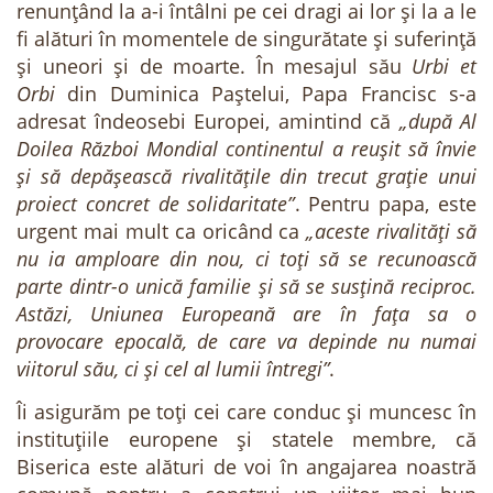
renunțând la a-i întâlni pe cei dragi ai lor și la a le
fi alături în momentele de singurătate și suferință
și uneori și de moarte. În mesajul său
Urbi et
Orbi
din Duminica Paștelui, Papa Francisc s-a
adresat îndeosebi Europei, amintind că
„după Al
Doilea Război Mondial continentul a reușit să învie
și să depășească rivalitățile din trecut grație unui
proiect concret de solidaritate”
. Pentru papa, este
urgent mai mult ca oricând ca
„aceste rivalități să
nu ia amploare din nou, ci toți să se recunoască
parte dintr-o unică familie și să se susțină reciproc.
Astăzi, Uniunea Europeană are în fața sa o
provocare epocală, de care va depinde nu numai
viitorul său, ci și cel al lumii întregi”
.
Îi asigurăm pe toți cei care conduc și muncesc în
instituțiile europene și statele membre, că
Biserica este alături de voi în angajarea noastră