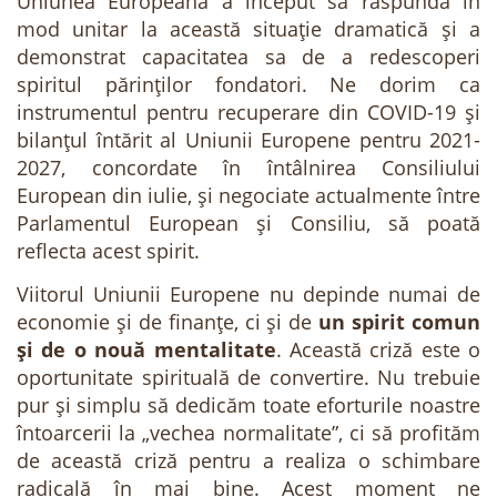
Uniunea Europeană a început să răspundă în
mod unitar la această situație dramatică și a
demonstrat capacitatea sa de a redescoperi
spiritul părinților fondatori. Ne dorim ca
instrumentul pentru recuperare din COVID-19 și
bilanțul întărit al Uniunii Europene pentru 2021-
2027, concordate în întâlnirea Consiliului
European din iulie, și negociate actualmente între
Parlamentul European și Consiliu, să poată
reflecta acest spirit.
Viitorul Uniunii Europene nu depinde numai de
economie și de finanțe, ci și de
un spirit comun
și de o nouă mentalitate
. Această criză este o
oportunitate spirituală de convertire. Nu trebuie
pur și simplu să dedicăm toate eforturile noastre
întoarcerii la „vechea normalitate”, ci să profităm
de această criză pentru a realiza o schimbare
radicală în mai bine. Acest moment ne