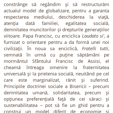
constrânge să regândim și să restructurăm
actualul model de globalizare, pentru a garanta
respectarea mediului, deschiderea la viață,
atenția dată familiei, egalitatea socială,
demnitatea muncitorilor și drepturile generațiilor
viitoare. Papa Francisc, cu enciclica
Laudato si’
, a
furnizat o orientare pentru a da formă unei noi
civilizații. În noua sa enciclică,
Fratelli tutti
,
semnată în urmă cu puține săptămâni pe
mormântul Sfântului Francisc de Assisi, el
cheamă întreaga omenire la fraternitatea
universală și la prietenia socială, neuitând pe cel
care este marginalizat, rănit și suferind.
Principiile doctrinei sociale a Bisericii – precum
demnitatea umană, solidaritatea, precum și
opțiunea preferențială față de cei săraci și
sustenabilitatea – pot să fie un ghid pentru a
construi un model diferit de economie și