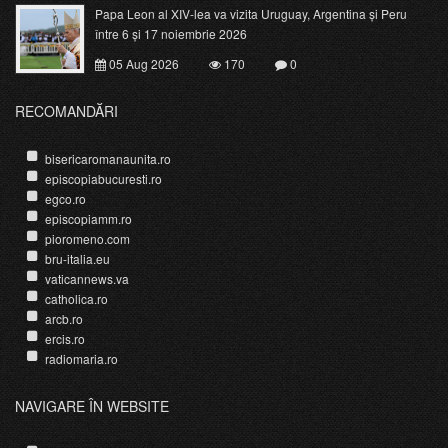
Papa Leon al XIV-lea va vizita Uruguay, Argentina și Peru
între 6 și 17 noiembrie 2026
05 Aug 2026
170
0
RECOMANDĂRI
bisericaromanaunita.ro
episcopiabucuresti.ro
egco.ro
episcopiamm.ro
pioromeno.com
bru-italia.eu
vaticannews.va
catholica.ro
arcb.ro
ercis.ro
radiomaria.ro
NAVIGARE ÎN WEBSITE