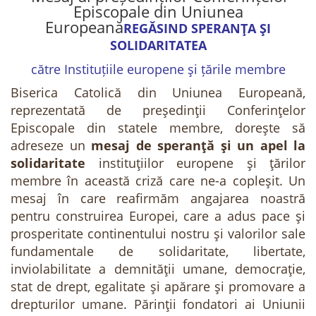
Episcopale din Uniunea
Europeană
REGĂSIND SPERANŢA ŞI
SOLIDARITATEA
către Instituțiile europene şi țările membre
Biserica Catolică din Uniunea Europeană,
reprezentată de președinții Conferințelor
Episcopale din statele membre, dorește să
adreseze un
mesaj de speranță și un apel la
solidaritate
instituțiilor europene și țărilor
membre în această criză care ne-a copleșit. Un
mesaj în care reafirmăm angajarea noastră
pentru construirea Europei, care a adus pace și
prosperitate continentului nostru și valorilor sale
fundamentale de solidaritate, libertate,
inviolabilitate a demnității umane, democrație,
stat de drept, egalitate și apărare și promovare a
drepturilor umane. Părinții fondatori ai Uniunii