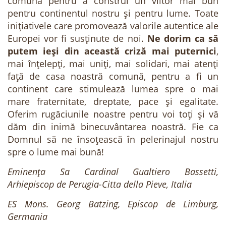
comună pentru a construi un viitor mai bun
pentru continentul nostru și pentru lume. Toate
inițiativele care promovează valorile autentice ale
Europei vor fi susținute de noi.
Ne dorim ca să
putem ieși din această criză mai puternici
,
mai înțelepți, mai uniți, mai solidari, mai atenți
față de casa noastră comună, pentru a fi un
continent care stimulează lumea spre o mai
mare fraternitate, dreptate, pace și egalitate.
Oferim rugăciunile noastre pentru voi toți și vă
dăm din inimă binecuvântarea noastră. Fie ca
Domnul să ne însoțească în pelerinajul nostru
spre o lume mai bună!
Eminența Sa Cardinal Gualtiero Bassetti,
Arhiepiscop de Perugia-Citta della Pieve, Italia
ES Mons. Georg Batzing, Episcop de Limburg,
Germania