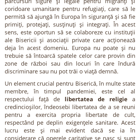
parcursuri sigure și legale pentru migranți și
coridoare umanitare pentru refugiați, care să le
permită să ajungă în Europa în siguranță și să fie
primiți, protejați, susținuți și integrați. În acest
sens, este oportun să se colaboreze cu instituții
ale Bisericii și asociații private care acționează
deja în acest domeniu. Europa nu poate și nu
trebuie să întoarcă spatele celor care provin din
zone de război sau din locuri în care îndură
discriminare sau nu pot trăi o viață demnă.
Un element crucial pentru Biserică, în multe state
membre, în timpul pandemiei, este cel al
respectului față de
libertatea de religie
a
credincioșilor, îndeosebi libertatea de a se reuni
pentru a exercita propria libertate de cult,
respectând pe deplin exigențele sanitare. Acest
lucru este și mai evident dacă se ia în
considerare că operele caritative se nasc și sunt