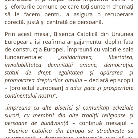
și eforturile comune pe care toți suntem chemați
să le facem pentru a asigura o recuperare
corectă, justă și centrată pe persoană.
Prin acest mesaj, Biserica Catolică din Uniunea
Europeană își reafirmă angajamentul deplin față
de construcția Europei. Împreună cu valorile sale
fundamentale: „
solidaritatea, libertatea,
inviolabilitatea demnității umane, democrația,
statul de drept, egalitatea și apărarea și
promovarea drepturilor omului
– declară episcopii
– [proiectul european]
a adus pace și prosperitate
continentului nostru
”.
„
Împreună cu alte Biserici și comunități ecleziale
surori, cu membrii din alte tradiții religioase și
persoane de bunăvoință
– continuă mesajul –
Biserica Catolică din Europa se străduiește să