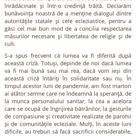
înrădăcinate și într-o credință trăită. Declarăm
bunăvoința noastră de a menține dialogul dintre
autoritățile statale și cele ecleziastice, pentru a
găsi cel mai bun mod de a concilia respectarea
măsurilor necesare și libertatea de religie și de
cult.
S-a spus frecvent că lumea va fi diferită după
această criză. Totuși, depinde de noi dacă lumea
va fi mai bună sau mai rea, dacă vom ieși din
această criză întăriți în solidaritate sau nu. În
timpul acestor luni de pandemie, am fost martori
ai atâtor semne care ne îndeamnă la speranță, de
la munca personalului sanitar, la cea a acelora
care se ocupă de îngrijirea bătrânilor, la gesturile
de compasiune și creativitate realizate de parohii
și de comunitățile ecleziale. Mulți, în aceste luni
dificile, au trebuit să facă sacrificii considerabile,