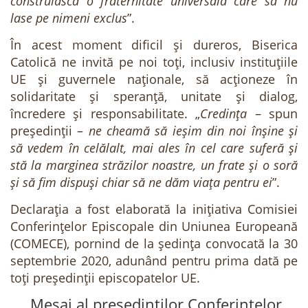
construiască o fraternitate universală care să nu
lase pe nimeni exclus
”.
În acest moment dificil și dureros, Biserica
Catolică ne invită pe noi toți, inclusiv instituțiile
UE și guvernele naționale, să acționeze în
solidaritate și speranță, unitate și dialog,
încredere și responsabilitate. „
Credința
– spun
președinții –
ne cheamă să ieșim din noi înșine și
să vedem în celălalt, mai ales în cel care suferă și
stă la marginea străzilor noastre, un frate și o soră
și să fim dispuși chiar să ne dăm viața pentru ei
”.
Declarația a fost elaborată la inițiativa Comisiei
Conferințelor Episcopale din Uniunea Europeană
(COMECE), pornind de la ședința convocată la 30
septembrie 2020, adunând pentru prima dată pe
toți președinții episcopatelor UE.
Mesaj al președinților Conferințelor