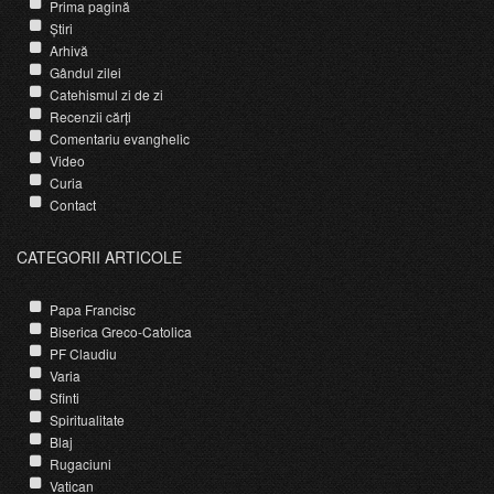
Prima pagină
Știri
Arhivă
Gândul zilei
Catehismul zi de zi
Recenzii cărți
Comentariu evanghelic
Video
Curia
Contact
CATEGORII ARTICOLE
Papa Francisc
Biserica Greco-Catolica
PF Claudiu
Varia
Sfinti
Spiritualitate
Blaj
Rugaciuni
Vatican