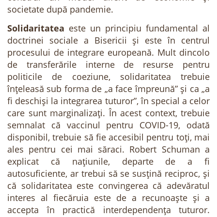
societate după pandemie.
Solidaritatea
este un principiu fundamental al
doctrinei sociale a Bisericii și este în centrul
procesului de integrare europeană. Mult dincolo
de transferările interne de resurse pentru
politicile de coeziune, solidaritatea trebuie
înțeleasă sub forma de „a face împreună” și ca „a
fi deschiși la integrarea tuturor”, în special a celor
care sunt marginalizați. În acest context, trebuie
semnalat că vaccinul pentru COVID-19, odată
disponibil, trebuie să fie accesibil pentru toți, mai
ales pentru cei mai săraci. Robert Schuman a
explicat că națiunile, departe de a fi
autosuficiente, ar trebui să se susțină reciproc, și
că solidaritatea este convingerea că adevăratul
interes al fiecăruia este de a recunoaște și a
accepta în practică interdependența tuturor.