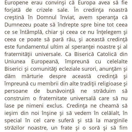
Europene erau convinși că Europa avea să fie
forjată de crizele sale. În credința noastră
creștină în Domnul înviat, avem speranța că
Dumnezeu poate să îndrepte spre bine tot ceea
ce se întâmplă, chiar și ceea ce nu înțelegem și
ceea ce poate să pară rău, și această credință
este fundamentul ultim al speranței noastre și al
fraternității universale. Ca Biserică Catolică din
Uniunea Europeană, împreună cu celelalte
Biserici și comunități ecleziale surori, anunțăm și
dăm mărturie despre această credință și
împreună cu membrii din alte tradiții religioase și
persoane de bunăvoință ne străduim să
construim o fraternitate universală care să nu
lase pe nimeni exclus. Credința ne cheamă să
ieșim din noi înșine și să vedem în celălalt, în
special în cel care suferă și stă la marginile
străzilor noastre, un frate și o soră și să fim