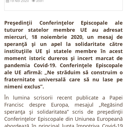
19 Noi 2020
3591
Președinții Conferințelor Episcopale ale
tuturor statelor membre UE au adresat
miercuri, 18 noiembrie 2020, un mesaj de
speranță și un apel la solidaritate către
instituțiile UE și statele membre în acest
moment istoric dureros și incert marcat de
pandemia Covid-19. Conferințele Episcopale
ale UE afirmă: „Ne străduim să construim o
fraternitate universală care să nu lase pe
nimeni exclus”.
În lumina scrisorii recent publicate a Papei
Francisc despre Europa, mesajul „Regăsind
speranța și solidaritatea” scris de președinții
Conferințelor Episcopale din Uniunea Europeană
abordează în principal lupta împotriva Covid-19