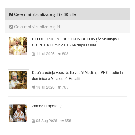
Cele mai vizualizate știri / 30 zile
Cele mai vizualizate știri
CELOR CARE NE SUSȚIN ÎN CREDINȚĂ: Meditația PF
Claudiu la Duminica a VI-a după Rusalii
11 Iul 2026
808
După credinţa voastră, fie vouă! Meditația PF Claudiu la
duminica a VII-a după Rusalii
18 Iul 2026
765
Zâmbetul speranței
05 Aug 2026
658