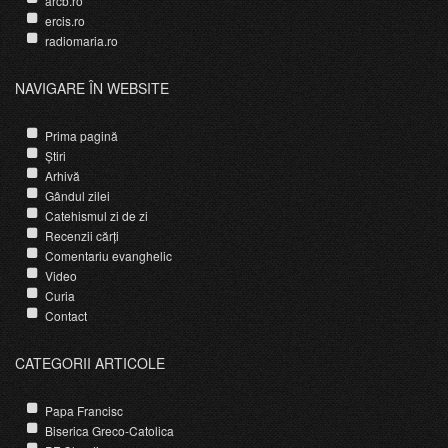
arcb.ro
ercis.ro
radiomaria.ro
NAVIGARE ÎN WEBSITE
Prima pagină
Știri
Arhivă
Gândul zilei
Catehismul zi de zi
Recenzii cărți
Comentariu evanghelic
Video
Curia
Contact
CATEGORII ARTICOLE
Papa Francisc
Biserica Greco-Catolica