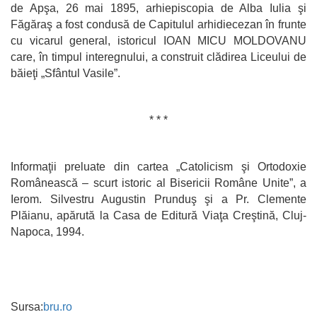
de Apşa, 26 mai 1895, arhiepiscopia de Alba Iulia şi
Făgăraş a fost condusă de Capitulul arhidiecezan în frunte
cu vicarul general, istoricul IOAN MICU MOLDOVANU
care, în timpul interegnului, a construit clădirea Liceului de
băieţi „Sfântul Vasile”.
* * *
Informaţii preluate din cartea „Catolicism şi Ortodoxie
Românească – scurt istoric al Bisericii Române Unite”, a
Ierom. Silvestru Augustin Prunduş şi a Pr. Clemente
Plăianu, apărută la Casa de Editură Viaţa Creştină, Cluj-
Napoca, 1994.
Sursa:
bru.ro