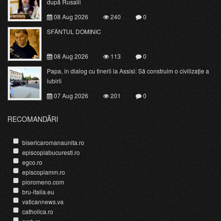
după Rusalii
08 Aug 2026
240
0
SFÂNTUL DOMINIC
08 Aug 2026
113
0
Papa, în dialog cu tinerii la Assisi: Să construim o civilizație a
iubirii
07 Aug 2026
201
0
RECOMANDĂRI
bisericaromanaunita.ro
episcopiabucuresti.ro
egco.ro
episcopiamm.ro
pioromeno.com
bru-italia.eu
vaticannews.va
catholica.ro