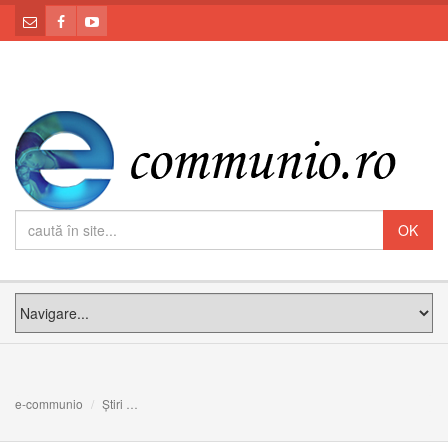
e-communio
Știri
103 ani de la trecerea la cele veșnice a Mitropolitului Vi