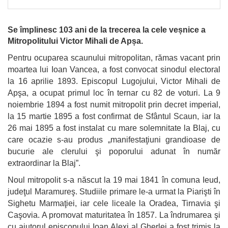
Se împlinesc 103 ani de la trecerea la cele veșnice a
Mitropolitului Victor Mihali de Apșa.
Pentru ocuparea scaunului mitropolitan, rămas vacant prin
moartea lui Ioan Vancea, a fost convocat sinodul electoral
la 16 aprilie 1893. Episcopul Lugojului, Victor Mihali de
Apşa, a ocupat primul loc în ternar cu 82 de voturi. La 9
noiembrie 1894 a fost numit mitropolit prin decret imperial,
la 15 martie 1895 a fost confirmat de Sfântul Scaun, iar la
26 mai 1895 a fost instalat cu mare solemnitate la Blaj, cu
care ocazie s-au produs „manifestaţiuni grandioase de
bucurie ale clerului şi poporului adunat în număr
extraordinar la Blaj”.
Noul mitropolit s-a născut la 19 mai 1841 în comuna Ieud,
judeţul Maramureş. Studiile primare le-a urmat la Piarişti în
Sighetu Marmaţiei, iar cele liceale la Oradea, Tirnavia şi
Caşovia. A promovat maturitatea în 1857. La îndrumarea şi
cu ajutorul episcopului Ioan Alexi al Gherlei a fost trimis la