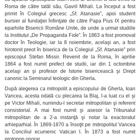
Roma de către tatăl său, Gavril Mihali. La început a fost
primit în Colegiul grecesc „Sf. Atanasie”, apoi student
bursier al fundaţiei înfiinţate de către Papa Pius IX pentru
eparhiile Bisericii Române Unite, de unde a urmat studiile
la Institutul „De Propaganda Fide”. În 1863 a fost promovat
doctor în Teologie, iar la 8 noiembrie, acelaşi an, a fost
hirotonit preot în biserica de la Colegiul „Sf. Atanasie” prin
episcopul Stefan Missir. Revenit de la Roma, în aprilie
1864 a fost numit prefect de studii, iar din 1 octombrie
acelaşi an şi profesor de Istorie bisericească şi Drept
canonic la Seminarul teologic din Gherla.
După alegerea ca mitropolit a episcopului de Gherla, Ioan
Vancea, acesta odată cu plecarea la Blaj, l-a luat cu el şi
pe Victor Mihali, numindu-l secretar mitropolitan şi referent
consistorial. A mai fost numit şi asesor la Tribunalul
mitropolitan de a 2-a instanţă şi notar la exactoratul
arhieparhial. În 1869-1870 a însoţit pe mitropolitul Vancea
la Conciliul ecumenic Vatican I. În 1873 a fost numit
protopop onorar.