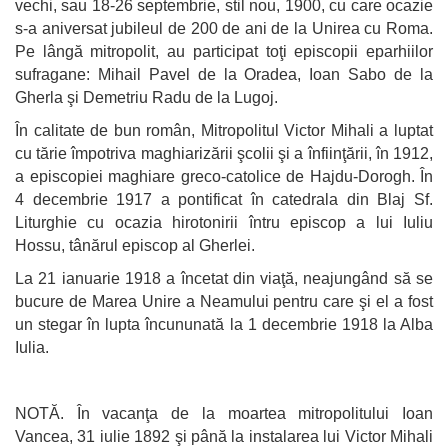
vechi, sau 18-26 septembrie, stil nou, 1900, cu care ocazie
s-a aniversat jubileul de 200 de ani de la Unirea cu Roma.
Pe lângă mitropolit, au participat toţi episcopii eparhiilor
sufragane: Mihail Pavel de la Oradea, Ioan Sabo de la
Gherla şi Demetriu Radu de la Lugoj.
În calitate de bun român, Mitropolitul Victor Mihali a luptat
cu tărie împotriva maghiarizării şcolii şi a înfiinţării, în 1912,
a episcopiei maghiare greco-catolice de Hajdu-Dorogh. În
4 decembrie 1917 a pontificat în catedrala din Blaj Sf.
Liturghie cu ocazia hirotonirii întru episcop a lui Iuliu
Hossu, tânărul episcop al Gherlei.
La 21 ianuarie 1918 a încetat din viaţă, neajungând să se
bucure de Marea Unire a Neamului pentru care şi el a fost
un stegar în lupta încununată la 1 decembrie 1918 la Alba
Iulia.
NOTĂ. În vacanţa de la moartea mitropolitului Ioan
Vancea, 31 iulie 1892 şi până la instalarea lui Victor Mihali