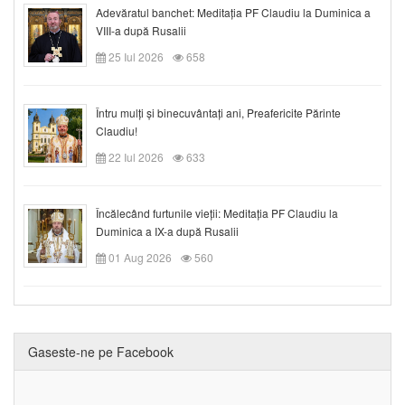
Adevăratul banchet: Meditația PF Claudiu la Duminica a
VIII-a după Rusalii
25 Iul 2026
658
Întru mulți și binecuvântați ani, Preafericite Părinte
Claudiu!
22 Iul 2026
633
Încălecând furtunile vieții: Meditația PF Claudiu la
Duminica a IX-a după Rusalii
01 Aug 2026
560
Gaseste-ne pe Facebook