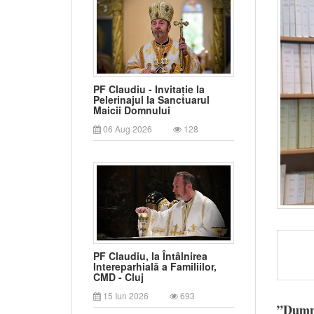
PF Claudiu - Invitație la
Pelerinajul la Sanctuarul
Maicii Domnului
06 Aug 2026
128
PF Claudiu, la Întâlnirea
Intereparhială a Familiilor,
CMD - Cluj
15 Iun 2026
693
”Dumne