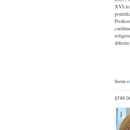
XVI-lea
pontifi
Profeso
cardina
religio
diferit
Sursa:
v
ȘTIRI 