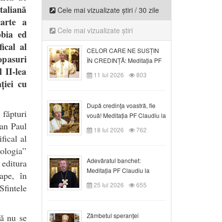
taliană
Cele mai vizualizate știri / 30 zile
carte a
Cele mai vizualizate știri
bbia ed
ical al
CELOR CARE NE SUSȚIN
opasuri
ÎN CREDINȚĂ: Meditația PF
 II-lea
Claudiu la Duminica a VI-a
11 Iul 2026
803
după Rusalii
ției cu
După credinţa voastră, fie
 făpturi
vouă! Meditația PF Claudiu la
oan Paul
duminica a VII-a după Rusalii
18 Iul 2026
762
fical al
cologia”
Adevăratul banchet:
 editura
Meditația PF Claudiu la
ape, în
Duminica a VIII-a după
25 Iul 2026
655
fintele
Rusalii
Zâmbetul speranței
să nu se