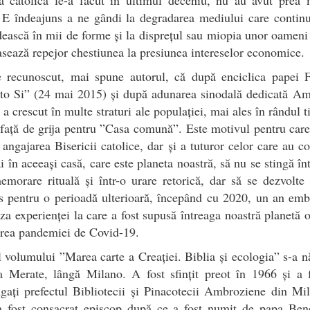
. E îndeajuns a ne gândi la degradarea mediului care contin
ească în mii de forme și la disprețul sau miopia unor oameni 
asează repejor chestiunea la presiunea intereselor economice.
e recunoscut, mai spune autorul, că după enciclica papei F
to Si” (24 mai 2015) și după adunarea sinodală dedicată Am
 a crescut în multe straturi ale populației, mai ales în rândul ti
 față de grija pentru ”Casa comună”. Este motivul pentru car
 angajarea Bisericii catolice, dar și a tuturor celor care au co
ăi în aceeași casă, care este planeta noastră, să nu se stingă înt
morare rituală și într-o urare retorică, dar să se dezvolt
s pentru o perioadă ulterioară, începând cu 2020, un an em
za experienței la care a fost supusă întreaga noastră planetă 
irea pandemiei de Covid-19.
 volumului ”Marea carte a Creației. Biblia și ecologia” s-a n
a Merate, lângă Milano. A fost sfințit preot în 1966 și a f
gați prefectul Bibliotecii și Pinacotecii Ambroziene din Mi
a fost consacrat episcop după ce a fost numit de papa Bene