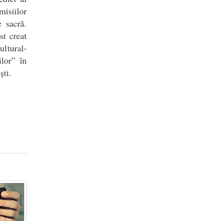
misiilor
e sacră.
st creat
ultural-
ilor” în
ști.