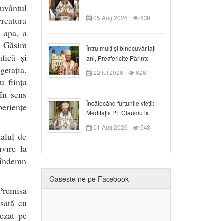
cuvântul
05 Aug 2026
639
reatura
, apa, a
e. Găsim
Întru mulți și binecuvântați
fică și
ani, Preafericite Părinte
getația.
Claudiu!
22 Iul 2026
626
u ființa
în sens
Încălecând furtunile vieții:
periențe
Meditația PF Claudiu la
Duminica a IX-a după Rusalii
01 Aug 2026
548
nalul de
vire la
 îndemn
Gaseste-ne pe Facebook
Premisa
sată cu
șezat pe