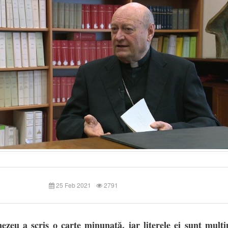
25 Feb 2021
2791
zeu a scris o carte minunată, iar literele ei sunt mulț