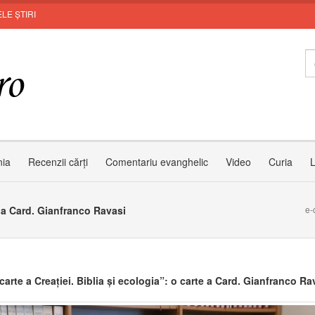
LE ȘTIRI
nia
Recenzii cărți
Comentariu evanghelic
Video
Curia
L
e a Card. Gianfranco Ravasi
e-
arte a Creației. Biblia și ecologia”: o carte a Card. Gianfranco Ra