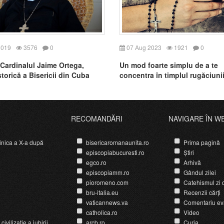
2019
3576
0
07 Aug 2023
1921
0
 Cardinalul Jaime Ortega,
Un mod foarte simplu de a te
storică a Bisericii din Cuba
concentra în timplul rugăciuni
RECOMANDĂRI
NAVIGARE ÎN W
nica a X-a după
bisericaromanaunita.ro
Prima pagină
episcopiabucuresti.ro
Știri
egco.ro
Arhivă
episcopiamm.ro
Gândul zilei
pioromeno.com
Catehismul zi d
bru-italia.eu
Recenzii cărți
vaticannews.va
Comentariu ev
catholica.ro
Video
ivilizație a iubirii
arcb.ro
Curia