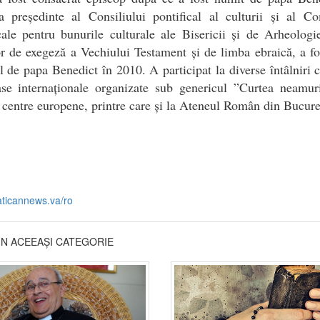
 președinte al Consiliului pontifical al culturii și al Co
cale pentru bunurile culturale ale Bisericii și de Arheologi
r de exegeză a Vechiului Testament și de limba ebraică, a fo
l de papa Benedict în 2010. A participat la diverse întâlniri c
ase internaționale organizate sub genericul ”Curtea neamur
e centre europene, printre care și la Ateneul Român din Bucure
aticannews.va/ro
DIN ACEEAȘI CATEGORIE