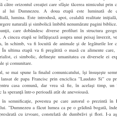
ă către orizontul creației care sfâșie tăcerea nimicului prin 
r al lui Dumnezeu. A doua etapă este luminată de c
ială, lumina. Este introdusă, apoi, cealaltă realitate inițială
urgere naturală și simbolică îmbibă nenumărate pagini biblic
unții, care dobândesc diverse profiluri în structura geogra
ă. A cincea etapă se înfățișează asupra unui peisaj înverzit, ve
, în schimb, va fi locuită de animale și de legăturile lor c
 În ultima etapă va fi pregătită o masă cu alimente care, 
ialist, ci simbolic, definește umanitatea cu diversele ei ex
le și comunitare.
, se mai spune la finalul comunicatului, își însușește sem
 lansat de papa Francisc prin enciclica ”Laudato Si” cu pri
pentru casa comună, dar vrea să fie, în același timp, un
c la speranță într-o perioadă atât de anevoioasă.
 în semnificație, povestea pe care autorul o prezintă în 
lui. ”Dumnezeu a făcut lumea ca pe o grădină bogată, înde
resărată cu izvoare, constelată de dumbrăvi și flori. I-a a