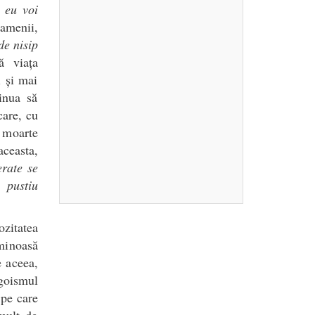
, eu voi
amenii,
de nisip
ă viața
i și mai
inua să
care, cu
e moarte
aceasta,
erate se
 pustiu
zitatea
uminoasă
e aceea,
goismul
 pe care
mult de