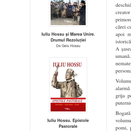
deschid
creato
primord
cărei c
apoi m
Iuliu Hossu și Marea Unire.
Drumul Rezoluției
istoric
De Gelu Hossu
A șasea
umană.
nemater
persona
Volumul
alarmă
grija 
puterni
Bogată
volumu
Iuliu Hossu. Epistole
Pastorale
pomi, p