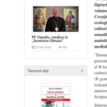
făptur
volumu
Creați
ecolog
cultur
semnif
PF Claudiu, predica în
aminti
„Duminica Orbului”
mediul 
20 Mai 2026
956
”Dumnez
prezent
al II-l
Recenzii cărți
culturi
(Il gra
italia
interi
Scriptu
Itinera