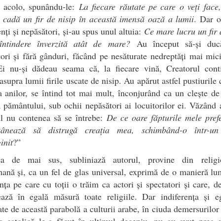
 acolo, spunându-le:
La fiecare răutate pe care o veți face
 cadă un fir de nisip în această imensă oază a lumii
. Dar o
enți și nepăsători, și-au spus unul altuia:
Ce mare lucru un fir 
 întindere înverzită atât de mare?
Au început să-și duc
ori și fără gânduri, făcând pe nesăturate nedreptăți mai mic
Ei nu-și dădeau seama că, la fiecare vină, Creatorul cont
asupra lumii firile uscate de nisip. Au apărut astfel pustiurile 
a anilor, se întind tot mai mult, înconjurând ca un clește d
 pământului, sub ochii nepăsători ai locuitorilor ei. Văzând 
 nu contenea să se întrebe:
De ce oare făpturile mele pref
țânează să distrugă creația mea, schimbând-o într-un
init
?”
ea de mai sus, subliniază autorul, provine din religio
nă și, ca un fel de glas universal, exprimă de o manieră l
nța pe care cu toții o trăim ca actori și spectatori și care, d
sează în egală măsură toate religiile. Dar indiferența și e
te de această parabolă a culturii arabe, în ciuda demersurilor
ca catolică le-a făcut în ultimul deceniu, nu au avut prea 