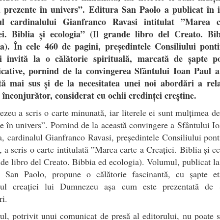
i prezente în univers”. Editura San Paolo a publicat în i
l cardinalului Gianfranco Ravasi intitulat ”Marea 
ei. Biblia și ecologia” (Il grande libro del Creato. Bi
ia). În cele 460 de pagini, președintele Consiliului pontif
ii invită la o călătorie spirituală, marcată de șapte p
icative, pornind de la convingerea Sfântului Ioan Paul al
tă mai sus și de la necesitatea unei noi abordări a rela
înconjurător, considerat cu ochii credinței creștine.
eu a scris o carte minunată, iar literele ei sunt mulțimea de
e în univers”. Pornind de la această convingere a Sfântului I
ea, cardinalul Gianfranco Ravasi, președintele Consiliului ponti
i, a scris o carte intitulată ”Marea carte a Creației. Biblia și e
nde libro del Creato. Bibbia ed ecologia). Volumul, publicat la
nă San Paolo, propune o călătorie fascinantă, cu șapte et
orul creației lui Dumnezeu așa cum este prezentată de S
ri.
rul, potrivit unui comunicat de presă al editorului, nu poate 