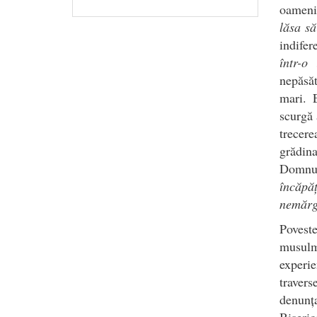
oameni
lăsa să
indifer
într-o
nepăsăt
mari. 
scurgă 
trecere
grădina
Domnul
încăpă
nemărg
Povest
musulma
experie
traver
denunța
Biseri