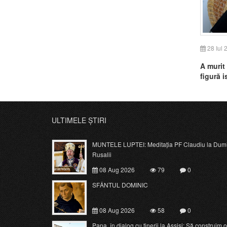
28 Iul 
A murit
figură i
ULTIMELE ȘTIRI
MUNTELE LUPTEI: Meditația PF Claudiu la Dumi
Rusalii
08 Aug 2026
79
0
SFÂNTUL DOMINIC
08 Aug 2026
58
0
Papa, în dialog cu tinerii la Assisi: Să construim o c