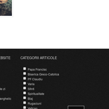
i
EBSITE
CATEGORII ARTICOLE
Papa Francisc
Biserica Greco-Catolica
PF Claudiu
Varia
e zi
Sfinti
Spiritualitate
anghelic
Blaj
Rugaciuni
Vatican