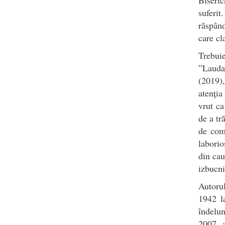
suferit
răspând
care cl
Trebui
”Lauda
(2019),
atenția
vrut ca
de a tr
de come
laborio
din cau
izbucn
Autorul
1942 l
îndelun
2007, 