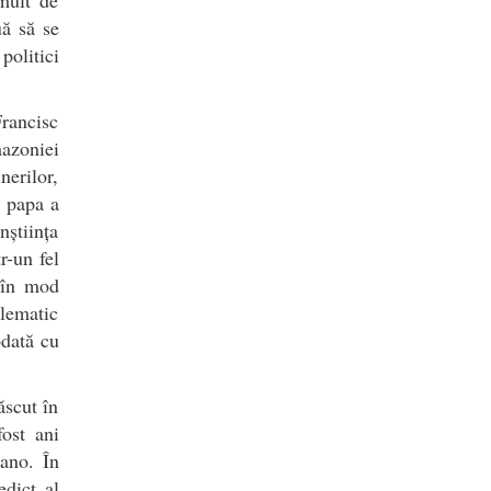
uă să se
politici
rancisc
azoniei
nerilor,
e papa a
nștiința
r-un fel
e în mod
blematic
odată cu
ăscut în
ost ani
lano. În
dict al