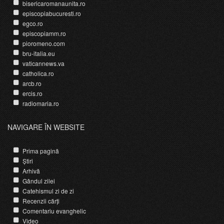
bisericaromanaunita.ro
episcopiabucuresti.ro
egco.ro
episcopiamm.ro
pioromeno.com
bru-italia.eu
vaticannews.va
catholica.ro
arcb.ro
ercis.ro
radiomaria.ro
NAVIGARE ÎN WEBSITE
Prima pagină
Știri
Arhivă
Gândul zilei
Catehismul zi de zi
Recenzii cărți
Comentariu evanghelic
Video