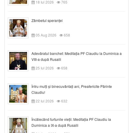
18 Iul 2026
765
Zâmbetul speranței
05 Aug 2026
658
Adevăratul banchet: Meditația PF Claudiu la Duminica a
VIII-a după Rusalii
25 Iul 2026
658
Întru mulți și binecuvântați ani, Preafericite Părinte
Claudiu!
22 Iul 2026
632
Încălecând furtunile vieții: Meditația PF Claudiu la
Duminica a IX-a după Rusalii