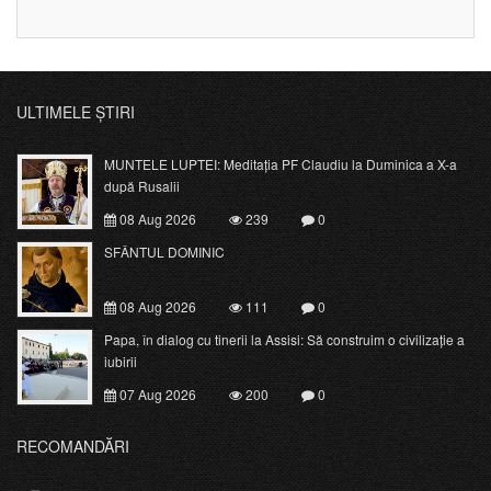
ULTIMELE ȘTIRI
MUNTELE LUPTEI: Meditația PF Claudiu la Duminica a X-a
după Rusalii
08 Aug 2026
239
0
SFÂNTUL DOMINIC
08 Aug 2026
111
0
Papa, în dialog cu tinerii la Assisi: Să construim o civilizație a
iubirii
07 Aug 2026
200
0
RECOMANDĂRI