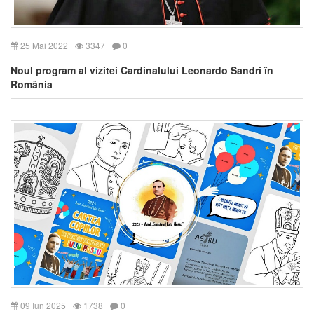
25 Mai 2022
3347
0
Noul program al vizitei Cardinalului Leonardo Sandri în
România
09 Iun 2025
1738
0