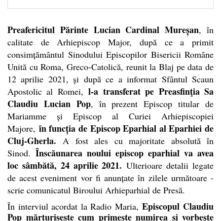
Preafericitul Părinte Lucian Cardinal Mureșan
, în
calitate de Arhiepiscop Major, după ce a primit
consimțământul Sinodului Episcopilor Bisericii Române
Unită cu Roma, Greco-Catolică, reunit la Blaj pe data de
12 aprilie 2021, și după ce a informat Sfântul Scaun
l-a transferat pe Preasfinţia Sa
Apostolic al Romei,
Claudiu Lucian Pop
, în prezent Episcop titular de
Mariamme și Episcop al Curiei Arhiepiscopiei
în funcția de Episcop Eparhial al Eparhiei de
Majore,
Cluj-Gherla.
A fost ales cu majoritate absolută în
Înscăunarea noului episcop eparhial va avea
Sinod.
loc sâmbătă, 24 aprilie 2021.
Ulterioare detalii legate
de acest eveniment vor fi anunțate în zilele următoare -
scrie comunicatul Biroului Arhieparhial de Presă.
Episcopul Claudiu
În interviul acordat la Radio Maria,
Pop mărturiseşte cum primeşte numirea şi vorbeşte