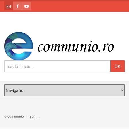
e-communio
Știri
Preasfinția Sa Claudiu: „Trebuie să ne reîntoarcem întot