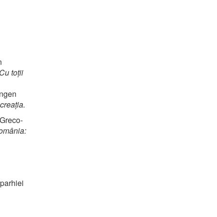
n
Cu toții
ingen
creația.
 Greco-
România:
parhiei