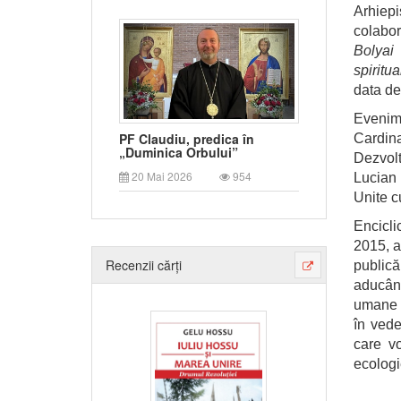
Arhiep
colabor
Bolyai
C
spiritu
data de
Evenime
PF Claudiu, predica în
Cardin
„Duminica Orbului”
Dezvol
20 Mai 2026
954
Lucian 
Unite c
Encicl
2015, a
Recenzii cărți
publi
aducân
umane l
în vede
care vo
ecologie