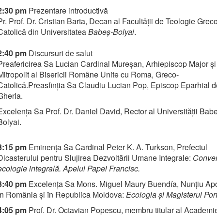
2:30 pm
Prezentare introductivă
Pr. Prof. Dr. Cristian Barta, Decan al Facultății de Teologie Greco
Catolică din Universitatea
Babeș-Bolyai
.
2:40 pm
Discursuri de salut
Preafericirea Sa Lucian Cardinal Mureșan, Arhiepiscop Major și
Mitropolit al Bisericii Române Unite cu Roma, Greco-
Catolică.Preasfinția Sa Claudiu Lucian Pop, Episcop Eparhial d
Gherla.
Excelența Sa Prof. Dr. Daniel David, Rector al Universității Bab
Bolyai.
3:15 pm
Eminența Sa Cardinal Peter K. A. Turkson, Prefectul
Dicasterului pentru Slujirea Dezvoltării Umane Integrale:
Convert
ecologie integrală. Apelul Papei Francisc.
3:40 pm
Excelența Sa Mons. Miguel Maury Buendía, Nunțiu Apo
în România și în Republica Moldova:
Ecologia și Magisterul Pont
4:05 pm
Prof. Dr. Octavian Popescu, membru titular al Academi