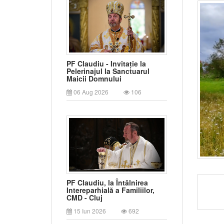
PF Claudiu - Invitație la
Pelerinajul la Sanctuarul
Maicii Domnului
06 Aug 2026
106
PF Claudiu, la Întâlnirea
Intereparhială a Familiilor,
CMD - Cluj
15 Iun 2026
692