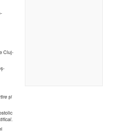
-
e Cluj-
eș-
ire și
stolic
ifical
.
ei