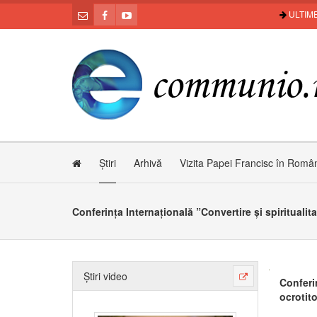
ULTIME
Știri
Arhivă
Vizita Papei Francisc în Româ
Știri video
Conferin
ocrotito