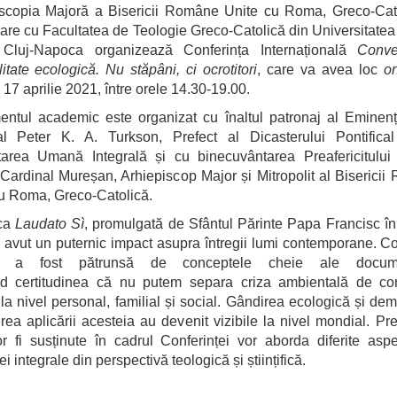
iscopia Majoră a Bisericii Române Unite cu Roma, Greco-Cato
are cu Facultatea de Teologie Greco-Catolică din Universitate
luj-Napoca organizează Conferința Internațională
Conve
alitate ecologică. Nu stăpâni, ci ocrotitori
, care va avea loc
o
 17 aprilie 2021, între orele 14.30-19.00.
ntul academic este organizat cu înaltul patronaj al Eminen
al Peter K. A. Turkson, Prefect al Dicasterului Pontifical
tarea Umană Integrală și cu binecuvântarea Preafericitului 
Cardinal Mureșan, Arhiepiscop Major și Mitropolit al Biserici
u Roma, Greco-Catolică.
ica
Laudato Sì
, promulgată de Sfântul Părinte Papa Francisc î
 avut un puternic impact asupra întregii lumi contemporane. Co
că a fost pătrunsă de conceptele cheie ale documen
d certitudinea că nu putem separa criza ambientală de con
a nivel personal, familial și social. Gândirea ecologică și dem
rea aplicării acesteia au devenit vizibile la nivel mondial. Pre
r fi susținute în cadrul Conferinței vor aborda diferite asp
i integrale din perspectivă teologică și științifică.