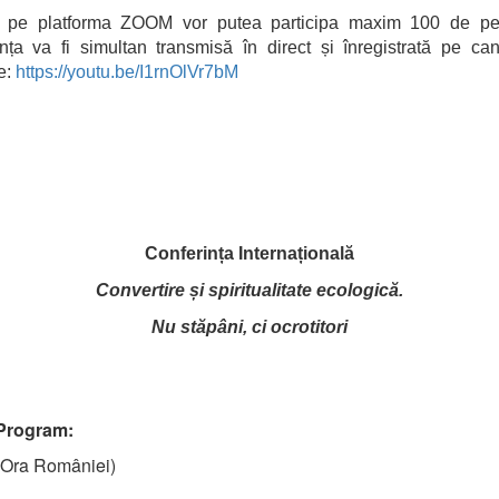
ât pe platforma ZOOM vor putea participa maxim 100 de pe
nța va fi simultan transmisă în direct și înregistrată pe ca
e:
https://youtu.be/I1rnOlVr7bM
Conferința Internațională
Convertire și spiritualitate ecologică.
Nu stăpâni, ci ocrotitori
P
rogram:
(Ora României)