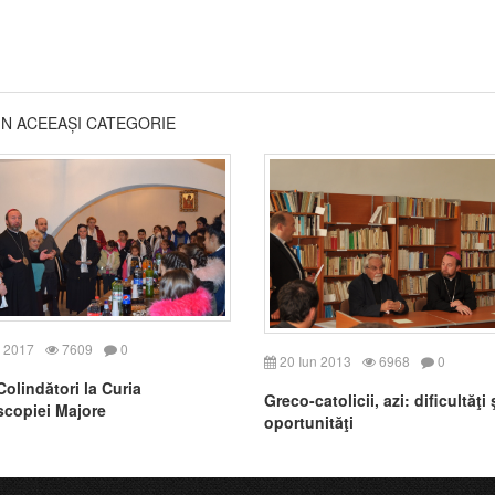
DIN ACEEAȘI CATEGORIE
 2017
7609
0
20 Iun 2013
6968
0
olindători la Curia
Greco-catolicii, azi: dificultăţi 
scopiei Majore
oportunităţi