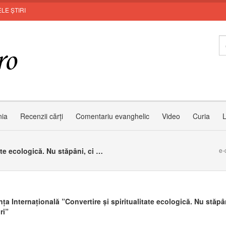
LE ȘTIRI
In
nia
Recenzii cărți
Comentariu evanghelic
Video
Curia
L
Conferința Internațională ”Convertire și spiritualitate ecologică. Nu stăpâni, ci ocrotitori”
e-
ța Internațională ”Convertire și spiritualitate ecologică. Nu stăpân
ri”