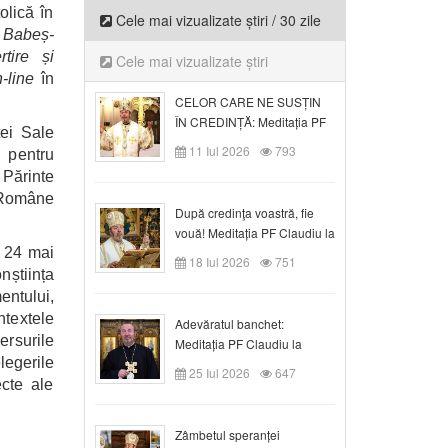
lică în
Cele mai vizualizate știri / 30 zile
a
Babeș-
rtire și
Cele mai vizualizate știri
n-line
în
CELOR CARE NE SUSȚIN
ÎN CREDINȚĂ: Meditația PF
ței Sale
Claudiu la Duminica a VI-a
11 Iul 2026
793
 pentru
după Rusalii
Părinte
i Române
După credinţa voastră, fie
vouă! Meditația PF Claudiu la
n 24 mai
duminica a VII-a după Rusalii
18 Iul 2026
751
nștiința
tului,
textele
Adevăratul banchet:
ersurile
Meditația PF Claudiu la
legerile
Duminica a VIII-a după
25 Iul 2026
647
Rusalii
ecte ale
Zâmbetul speranței