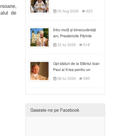
rsoane,
05 Aug 2026
623
nalul de
Întru mulți și binecuvântați
ani, Preafericite Părinte
Claudiu!
22 Iul 2026
618
Opt sfaturi de la Sfântul Ioan
Paul al II-lea pentru un
creștin
08 Iul 2026
595
Gaseste-ne pe Facebook