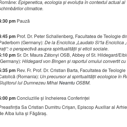
Române:
Epigenetica, ecologia și evoluția în contextul actual al
schimbărilor climatice
.
4:30 pm
Pauză
4:45 pm
Prof. Dr. Peter Schallenberg, Facultatea de Teologie di
Paderborn (Germany):
De la Enciclica „Laudato
Sì”la
Enciclica „
frați”: o perspectivă asupra spiritualității și eticii sociale
.
5:10 pm
Sr. Dr. Maura Zátonyi OSB, Abbey of St. Hildegard/Eib
(Germany):
Hildegard von Bingen și raportul omului convertit cu 
5:35 pm
Rev. Fr. Prof. Dr. Cristian Barta, Facultatea de Teologie
Catolică (Romania):
Un precursor al spiritualității ecologice în 
Slujitorul lui Dumnezeu Mihai
Neamtu
OSBM
.
6:00 pm
Concluziile și încheierea Conferinței
Preasfinția Sa Cristian Dumitru Crișan, Episcop Auxiliar al Arhie
de Alba Iulia și Făgăraș.