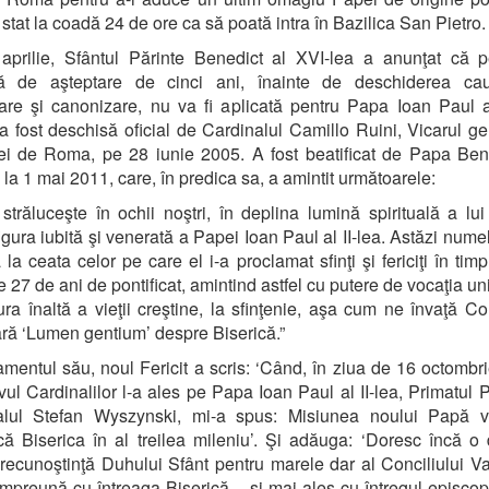
 stat la coadă 24 de ore ca să poată intra în Bazilica San Pietro.
aprilie, Sfântul Părinte Benedict al XVI-lea a anunţat că p
ă de aşteptare de cinci ani, înainte de deschiderea ca
care şi canonizare, nu va fi aplicată pentru Papa Ioan Paul al
 fost deschisă oficial de Cardinalul Camillo Ruini, Vicarul ge
i de Roma, pe 28 iunie 2005. A fost beatificat de Papa Ben
 la 1 mai 2011, care, în predica sa, a amintit următoarele:
 străluceşte în ochii noştri, în deplina lumină spirituală a lui
figura iubită şi venerată a Papei Ioan Paul al II-lea. Astăzi nume
la ceata celor pe care el i-a proclamat sfinţi şi fericiţi în timp
 27 de ani de pontificat, amintind astfel cu putere de vocaţia un
ra înaltă a vieţii creştine, la sfinţenie, aşa cum ne învaţă Con
ară ‘Lumen gentium’ despre Biserică.”
tamentul său, noul Fericit a scris: ‘Când, în ziua de 16 octombr
ul Cardinalilor l-a ales pe Papa Ioan Paul al II-lea, Primatul P
alul Stefan Wyszynski, mi-a spus: Misiunea noului Papă v
că Biserica în al treilea mileniu’. Şi adăuga: ‘Doresc încă o
recunoştinţă Duhului Sfânt pentru marele dar al Conciliului Vat
împreună cu întreaga Biserică – şi mai ales cu întregul episco