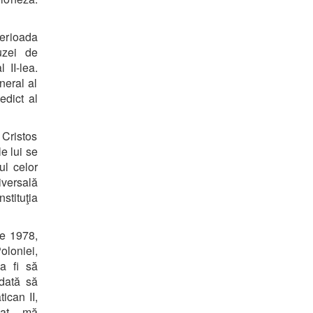
erioada
uzei de
 II-lea.
neral al
edict al
 Cristos
le lui se
ul celor
iversală
stituţia
ie 1978,
oloniei,
a fi să
 dată să
ican II,
pat – mă