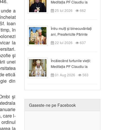
946.
Meditația PF Claudiu la
Duminica a VIII-a după
, unde a
25 Iul 2026
662
Rusalii
încheiat
Sf. Ioan
Întru mulți și binecuvântați
 timp, în
ani, Preafericite Părinte
polonezi
Claudiu!
vicar la
22 Iul 2026
637
rsitari.
zofie şi
Încălecând furtunile vieții:
rii unei
Meditația PF Claudiu la
rsitatea
Duminica a IX-a după Rusalii
de etică
01 Aug 2026
563
gie din
 Ombi şi
tedrala
Gaseste-ne pe Facebook
anuarie
 care l-
 ordinul
iparea la