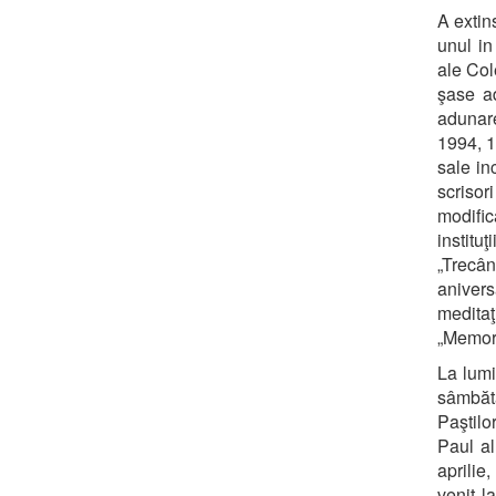
A extin
unul in
ale Col
şase a
adunare
1994, 1
sale in
scrisor
modific
institu
„Trecâ
anivers
medita
„Memori
La lumi
sâmbăt
Paştilor
Paul al
aprilie
venit l