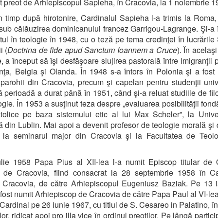
it preot de Arhiepiscopul Sapieha, în Cracovia, la 1 noiembrie 1
n timp după hirotonire, Cardinalul Sapieha l-a trimis la Roma
 sub călăuzirea dominicanului francez Garrigou-Lagrange. Şi-a 
tul în teologie în 1948, cu o teză pe tema credinţei în lucrările 
i (
Doctrina de fide apud Sanctum Ioannem a Cruce
). În acelaşi
, a început să îşi desfăşoare slujirea pastorală între imigranţii 
nţa, Belgia şi Olanda. În 1948 s-a întors în Polonia şi a fost 
e parohii din Cracovia, precum şi capelan pentru studenţii unive
 perioadă a durat până în 1951, când şi-a reluat studiile de filo
ogie. În 1953 a susţinut teza despre „evaluarea posibilităţii fondă
atolice pe baza sistemului etic al lui Max Scheler”, la Unive
ă din Lublin. Mai apoi a devenit profesor de teologie morală şi 
ă la seminarul major din Cracovia şi la Facultatea de Teolo
lie 1958 Papa Pius al XII-lea l-a numit Episcop titular de
ar de Cracovia, fiind consacrat la 28 septembrie 1958 în Ca
 Cracovia, de către Arhiepiscopul Eugeniusz Baziak. Pe 13 i
fost numit Arhiepiscop de Cracovia de către Papa Paul al VI-lea,
 Cardinal pe 26 iunie 1967, cu titlul de S. Cesareo in Palatino, în
or, ridicat apoi pro illa vice în ordinul preoţilor. Pe lângă partic