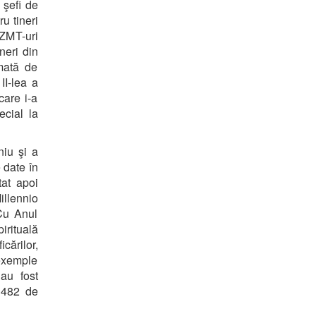
u şefi de
ru tineri
 ZMT-uri
neri din
imată de
II-lea a
care i-a
ecial la
niu şi a
 date în
tat apoi
illennio
 Cu Anul
irituală
cărilor,
exemple
 au fost
 482 de