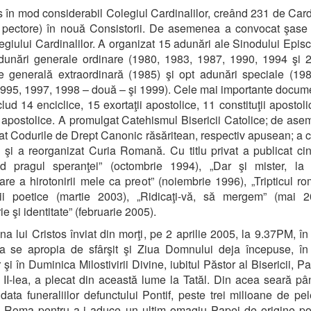
s în mod considerabil Colegiul Cardinalilor, creând 231 de Cardi
 pectore) în nouă Consistorii. De asemenea a convocat şase î
egiului Cardinalilor. A organizat 15 adunări ale Sinodului Episc
dunări generale ordinare (1980, 1983, 1987, 1990, 1994 şi 2
 generală extraordinară (1985) şi opt adunări speciale (19
995, 1997, 1998 – două – şi 1999). Cele mai importante docum
clud 14 enciclice, 15 exortaţii apostolice, 11 constituţii apostoli
i apostolice. A promulgat Catehismul Bisericii Catolice; de as
at Codurile de Drept Canonic răsăritean, respectiv apusean; a c
ţii şi a reorganizat Curia Romană. Cu titlu privat a publicat cinc
nd pragul speranţei” (octombrie 1994), „Dar şi mister, la
are a hirotonirii mele ca preot” (noiembrie 1996), „Tripticul r
ţii poetice (martie 2003), „Ridicaţi-vă, să mergem” (mai 2
e şi identitate” (februarie 2005).
na lui Cristos înviat din morţi, pe 2 aprilie 2005, la 9.37PM, în
a se apropia de sfârşit şi Ziua Domnului deja începuse, în
 şi în Duminica Milostivirii Divine, iubitul Păstor al Bisericii, 
 II-lea, a plecat din această lume la Tatăl. Din acea seară p
, data funeraliilor defunctului Pontif, peste trei milioane de pel
a Roma pentru a-i aduce un ultim omagiu Papei de origine p