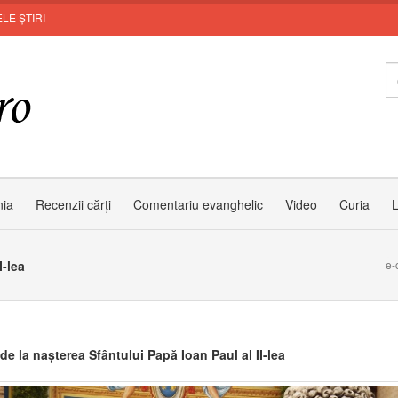
LE ȘTIRI
MUNT
nia
Recenzii cărți
Comentariu evanghelic
Video
Curia
L
I-lea
e-
de la nașterea Sfântului Papă Ioan Paul al II-lea