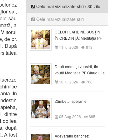
 polonez
Cele mai vizualizate știri / 30 zile
lor săi,
tele său
Cele mai vizualizate știri
rmată, a
Viitorul
CELOR CARE NE SUSȚIN
, de pr.
ÎN CREDINȚĂ: Meditația PF
Claudiu la Duminica a VI-a
ni. După
11 Iul 2026
813
după Rusalii
rsitatea
După credinţa voastră, fie
vouă! Meditația PF Claudiu la
 lucreze
duminica a VII-a după Rusalii
18 Iul 2026
768
 chimice
ania. În
andestin
Zâmbetul speranței
apieha,
l dintre
05 Aug 2026
685
l doilea
ia, după
. A fost
Adevăratul banchet: