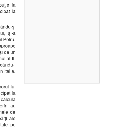
buţie la
cipat la
ându-şi
i, şi-a
i Petru.
t aproape
şi de un
ul al II-
icându-i
n Italia.
orul lui
cipat la
calcula
erini au
anele de
părţi ale
tale pe