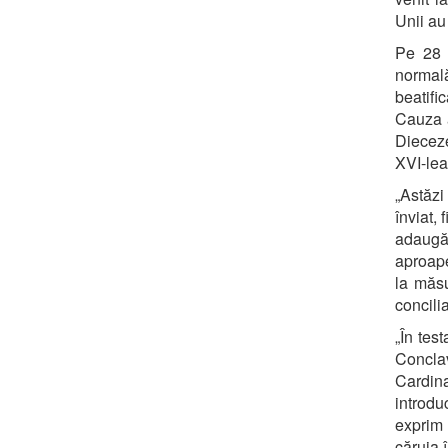
Unii au
Pe 28 
normal
beatifi
Cauza a
Dieceze
XVI-lea
„Astăzi
înviat, 
adaugă 
aproape
la măsu
concili
„În tes
Conclav
Cardin
introdu
exprim 
căruia 