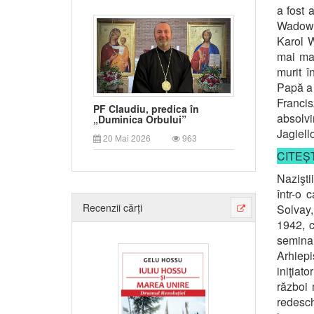
a fost 
Wadowic
Karol W
mai mar
murit î
Papă a 
Francis
PF Claudiu, predica în
absolvi
„Duminica Orbului”
Jagiell
20 Mai 2026
963
CITEȘT
Nazişti
într-o 
Recenzii cărți
Solvay,
1942, c
semina
Arhiepi
iniţiat
război 
redesch