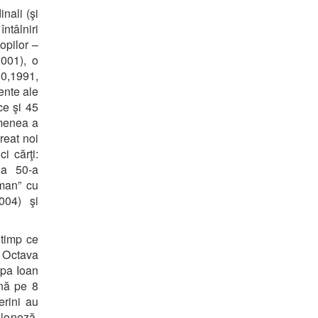
nali (şi
ntâlniri
opilor –
001), o
80,1991,
ente ale
ce şi 45
emenea a
reat noi
i cărţi:
 a 50-a
oman” cu
004) şi
 timp ce
 Octava
Papa Ioan
ână pe 8
erini au
oloneză.