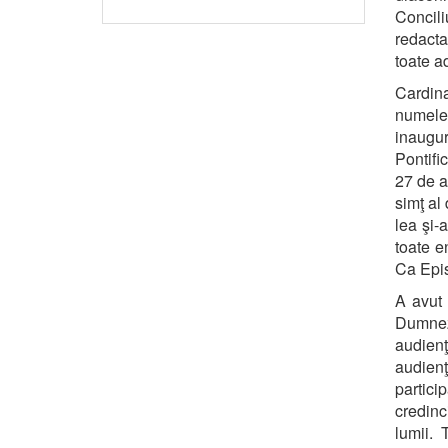
Concili
redacta
toate a
Cardin
numele
inaugur
Pontific
27 de a
simţ al 
lea şi-
toate en
Ca Epis
A avut 
Dumneze
audien
audienţ
partici
credinci
lumii.