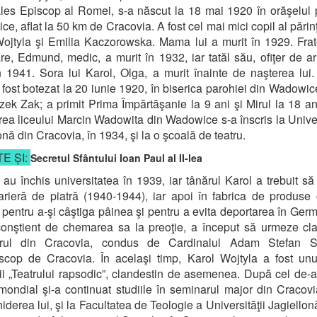
ales Episcop al Romei, s-a născut la 18 mai 1920 în orăşelul
e, aflat la 50 km de Cracovia. A fost cel mai mici copil al părinţi
ojtyla şi Emilia Kaczorowska. Mama lui a murit în 1929. Fra
e, Edmund, medic, a murit în 1932, iar tatăl său, ofiţer de a
n 1941. Sora lui Karol, Olga, a murit înainte de naşterea lui. 
fost botezat la 20 iunie 1920, în biserica parohiei din Wadowice
zek Zak; a primit Prima Împărtăşanie la 9 ani şi Mirul la 18 a
rea liceului Marcin Wadowita din Wadowice s-a înscris la Unive
onă din Cracovia, în 1934, şi la o şcoală de teatru.
E ȘI:
Secretul Sfântului Ioan Paul al II-lea
i au închis universitatea în 1939, iar tânărul Karol a trebuit să
carieră de piatră (1940-1944), iar apoi în fabrica de produse
 pentru a-şi câştiga pâinea şi pentru a evita deportarea în Germ
onştient de chemarea sa la preoţie, a început să urmeze cl
rul din Cracovia, condus de Cardinalul Adam Stefan S
scop de Cracovia. În acelaşi timp, Karol Wojtyla a fost unu
orii „Teatrului rapsodic”, clandestin de asemenea. După cel de-a
mondial şi-a continuat studiile în seminarul major din Cracov
iderea lui, şi la Facultatea de Teologie a Universităţii Jagiellonă