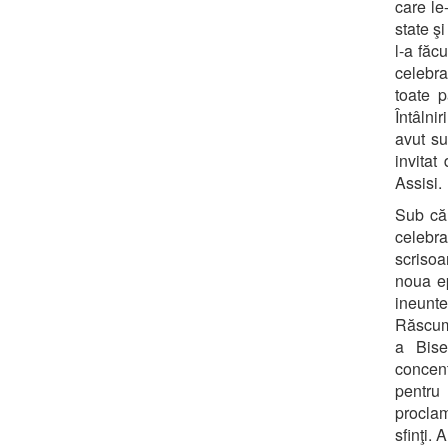
care le-
state şi
l-a făc
celebra
toate p
Întâlni
avut su
invitat
Assisi.
Sub căl
celebra
scrisoa
noua ep
ineunte
Răscump
a Biser
concen
pentru 
procla
sfinţi. 