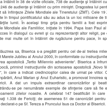
a întâlnit în 38 de vizite oficiale, 738 de audienţe şi întâlniri c
 246 de audienţe şi întâlniri cu prim miniştri. Dragostea lui pent
ut să înfiinţeze Zilele Mondiale ale Tineretului (ZMT). Cele 19
te în timpul pontificatului său au adus la un loc milioane de ti
ărţile lumii. În acelaşi timp grija pentru familii a fost expr
rile Mondiale ale Familiilor, iniţiate în 1994. Papa Ioan Paul al 
cces în dialogul cu evreii şi cu reprezentanţii altor religii, pe 
 de mai multe ori în întâlniri de rugăciune pentru pace, în sp
ăuzirea sa, Biserica s-a pregătit pentru cel de-al treilea mile
t Marele Jubileu al Anului 2000, în conformitate cu instrucţiunile
rea apostolică „Tertio Millennio adveniente”. Biserica a înfrun
ocă, primind instrucţiunile din scrisoarea apostolică „Novo M
”, în care a indicat credincioşilor calea de urmat pe viitor.
ărării, Anul Marian şi Anul Euharistic, a promovat înnoirea sp
icii. A dat un impuls extraordinar canonizărilor şi beatifi
trându-se pe nenumărate exemple de sfinţenie care să fie 
oamenii zilelor noastre. A celebrat 147 beatificări în care
maţi 1.338 de Fericiţi; de asemenea 51 de canonizări pentru
A declarat-o pe Sf. Tereza a Pruncului Isus ca Doctor al Bisericii.