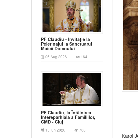
PF Claudiu - Invitație la
Pelerinajul la Sanctuarul
Maicii Domnului
06 Aug 2026
164
PF Claudiu, la Întâlnirea
Intereparhială a Familiilor,
CMD - Cluj
15 Iun 2026
706
Karol J