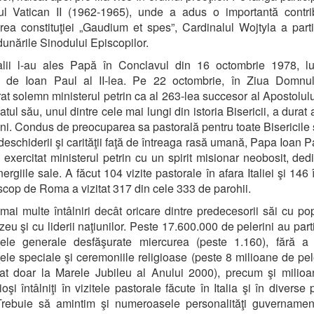
ul Vatican II (1962-1965), unde a adus o importantă contri
rea constituţiei „Gaudium et spes”, Cardinalul Wojtyla a parti
dunările Sinodului Episcopilor.
alii l-au ales Papă în Conclavul din 16 octombrie 1978, lu
 de Ioan Paul al II-lea. Pe 22 octombrie, în Ziua Domnulu
at solemn ministerul petrin ca al 263-lea succesor al Apostolulu
atul său, unul dintre cele mai lungi din istoria Bisericii, a dura
ni. Condus de preocuparea sa pastorală pentru toate Bisericile 
deschiderii şi carităţii faţă de întreaga rasă umană, Papa Ioan Pa
a exercitat ministerul petrin cu un spirit misionar neobosit, ded
ergiile sale. A făcut 104 vizite pastorale în afara Italiei şi 146 î
cop de Roma a vizitat 317 din cele 333 de parohii.
mai multe întâlniri decât oricare dintre predecesorii săi cu pop
u şi cu liderii naţiunilor. Peste 17.600.000 de pelerini au parti
ţele generale desfăşurate miercurea (peste 1.160), fără a 
ele speciale şi ceremoniile religioase (peste 8 milioane de pel
pat doar la Marele Jubileu al Anului 2000), precum şi milio
oşi întâlniţi în vizitele pastorale făcute în Italia şi în diverse 
 Trebuie să amintim şi numeroasele personalităţi guvernamen