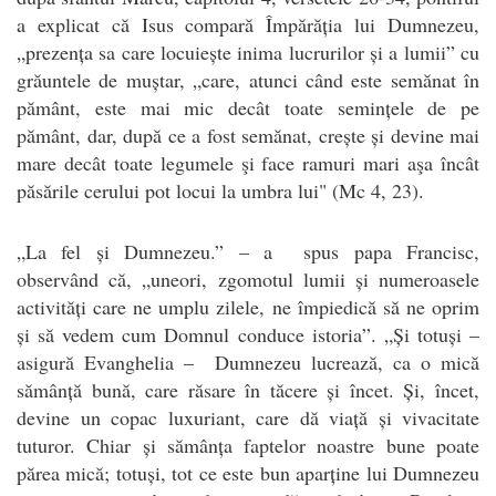
a explicat că Isus compară Împărăția lui Dumnezeu,
„prezența sa care locuiește inima lucrurilor și a lumii” cu
grăuntele de muștar, „care, atunci când este semănat în
pământ, este mai mic decât toate semințele de pe
pământ, dar, după ce a fost semănat, crește și devine mai
mare decât toate legumele şi face ramuri mari aşa încât
păsările cerului pot locui la umbra lui" (Mc 4, 23).
„La fel și Dumnezeu.” – a spus papa Francisc,
observând că, „uneori, zgomotul lumii și numeroasele
activități care ne umplu zilele, ne împiedică să ne oprim
și să vedem cum Domnul conduce istoria”. „Și totuși –
asigură Evanghelia – Dumnezeu lucrează, ca o mică
sămânță bună, care răsare în tăcere și încet. Și, încet,
devine un copac luxuriant, care dă viață și vivacitate
tuturor. Chiar și sămânța faptelor noastre bune poate
părea mică; totuși, tot ce este bun aparține lui Dumnezeu