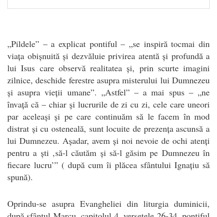
„Pildele” – a explicat pontiful – „se inspiră tocmai din
viața obișnuită și dezvăluie privirea atentă și profundă a
lui Isus care observă realitatea și, prin scurte imagini
zilnice, deschide ferestre asupra misterului lui Dumnezeu
și asupra vieții umane”. „Astfel” – a mai spus – „ne
învață că – chiar și lucrurile de zi cu zi, cele care uneori
par aceleași și pe care continuăm să le facem în mod
distrat și cu osteneală, sunt locuite de prezența ascunsă a
lui Dumnezeu. Așadar, avem și noi nevoie de ochi atenți
pentru a ști ‚să-l căutăm și să-l găsim pe Dumnezeu în
fiecare lucru’” ( după cum îi plăcea sfântului Ignațiu să
spună).
Oprindu-se asupra Evangheliei din liturgia duminicii,
după sfântul Marcu, capitolul 4, versetele 26-34, pontiful