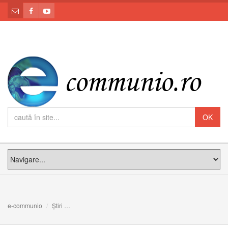
e-communio
Știri
Papa la „Angelus”: Dumnezeu lucrează ca o mică sămânță