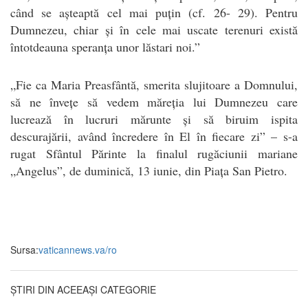
când se așteaptă cel mai puțin (cf. 26- 29). Pentru
Dumnezeu, chiar și în cele mai uscate terenuri există
întotdeauna speranța unor lăstari noi.”
„Fie ca Maria Preasfântă, smerita slujitoare a Domnului,
să ne învețe să vedem măreția lui Dumnezeu care
lucrează în lucruri mărunte și să biruim ispita
descurajării, având încredere în El în fiecare zi” – s-a
rugat Sfântul Părinte la finalul rugăciunii mariane
„Angelus”, de duminică, 13 iunie, din Piața San Pietro.
Sursa:
vaticannews.va/ro
ȘTIRI DIN ACEEAȘI CATEGORIE