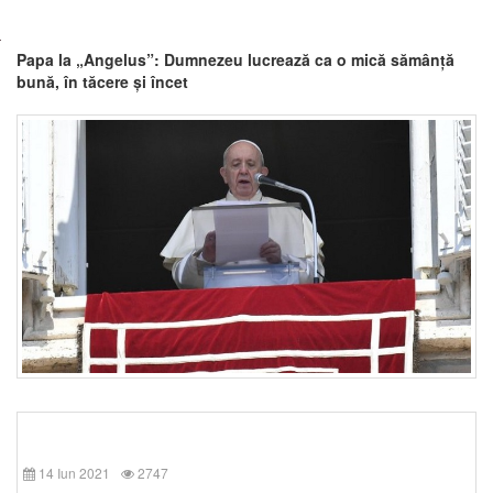
Papa la „Angelus”: Dumnezeu lucrează ca o mică sămânță
bună, în tăcere și încet
14 Iun 2021
2747