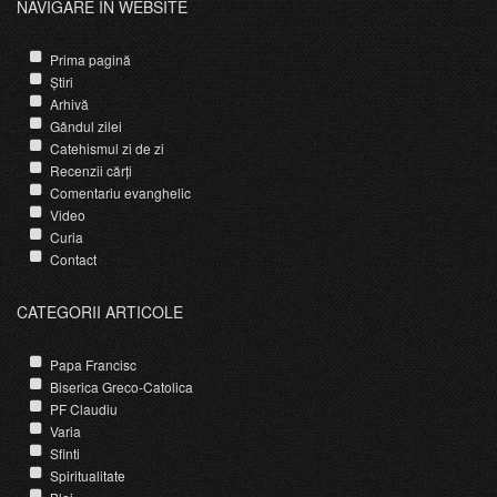
NAVIGARE ÎN WEBSITE
Prima pagină
Știri
Arhivă
Gândul zilei
Catehismul zi de zi
Recenzii cărți
Comentariu evanghelic
Video
Curia
Contact
CATEGORII ARTICOLE
Papa Francisc
Biserica Greco-Catolica
PF Claudiu
Varia
Sfinti
Spiritualitate