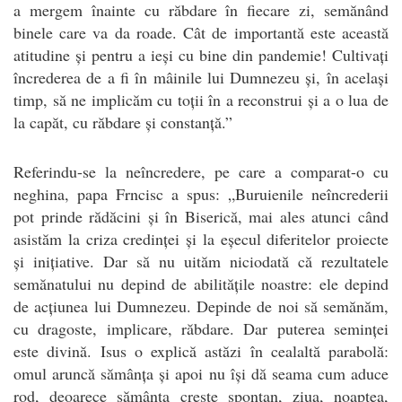
a mergem înainte cu răbdare în fiecare zi, semănând
binele care va da roade. Cât de importantă este această
atitudine și pentru a ieși cu bine din pandemie! Cultivați
încrederea de a fi în mâinile lui Dumnezeu și, în același
timp, să ne implicăm cu toții în a reconstrui și a o lua de
la capăt, cu răbdare și constanță.”
Referindu-se la neîncredere, pe care a comparat-o cu
neghina, papa Frncisc a spus: „Buruienile neîncrederii
pot prinde rădăcini și în Biserică, mai ales atunci când
asistăm la criza credinței și la eșecul diferitelor proiecte
și inițiative. Dar să nu uităm niciodată că rezultatele
semănatului nu depind de abilitățile noastre: ele depind
de acțiunea lui Dumnezeu. Depinde de noi să semănăm,
cu dragoste, implicare, răbdare. Dar puterea seminței
este divină. Isus o explică astăzi în cealaltă parabolă:
omul aruncă sămânța și apoi nu își dă seama cum aduce
rod, deoarece sămânța crește spontan, ziua, noaptea,