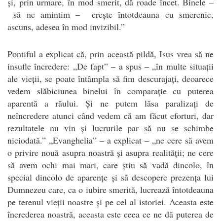
și, prin urmare, în mod smerit, dă roade încet. Binele –
să ne amintim – crește întotdeauna cu smerenie,
ascuns, adesea în mod invizibil.”
Pontiful a explicat că, prin această pildă, Isus vrea să ne
insufle încredere: „De fapt” – a spus – „în multe situații
ale vieții, se poate întâmpla să fim descurajați, deoarece
vedem slăbiciunea binelui în comparație cu puterea
aparentă a răului. Și ne putem lăsa paralizați de
neîncredere atunci când vedem că am făcut eforturi, dar
rezultatele nu vin și lucrurile par să nu se schimbe
niciodată.” „Evanghelia” – a explicat – „ne cere să avem
o privire nouă asupra noastră și asupra realității; ne cere
să avem ochi mai mari, care știu să vadă dincolo, în
special dincolo de aparențe și să descopere prezența lui
Dumnezeu care, ca o iubire smerită, lucrează întotdeauna
pe terenul vieții noastre și pe cel al istoriei. Aceasta este
încrederea noastră, aceasta este ceea ce ne dă puterea de