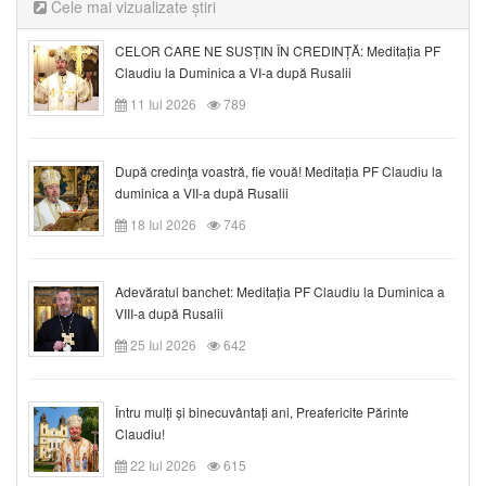
Cele mai vizualizate știri
CELOR CARE NE SUSȚIN ÎN CREDINȚĂ: Meditația PF
Claudiu la Duminica a VI-a după Rusalii
11 Iul 2026
789
După credinţa voastră, fie vouă! Meditația PF Claudiu la
duminica a VII-a după Rusalii
18 Iul 2026
746
Adevăratul banchet: Meditația PF Claudiu la Duminica a
VIII-a după Rusalii
25 Iul 2026
642
Întru mulți și binecuvântați ani, Preafericite Părinte
Claudiu!
22 Iul 2026
615