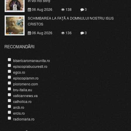
în voi noi sfinți
06 Aug 2026
138
0
SCHIMBAREA LA FAŢĂ A DOMNULUI NOSTRU ISUS
CRISTOS
06 Aug 2026
136
0
RECOMANDĂRI
bisericaromanaunita.ro
episcopiabucuresti.ro
egco.ro
episcopiamm.ro
pioromeno.com
bru-italia.eu
vaticannews.va
catholica.ro
arcb.ro
ercis.ro
radiomaria.ro