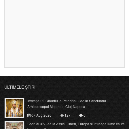
ULTIMELE ȘTIRI
Invitația PF Claudiu la Pelerinajul de la Sanctuarul
Arhiepiscopal Major din Cluj-Napoca
07 Aug 2026
127
0
Leon al XIV-lea la Assisi: Tineri, Europa și întreaga lume caută