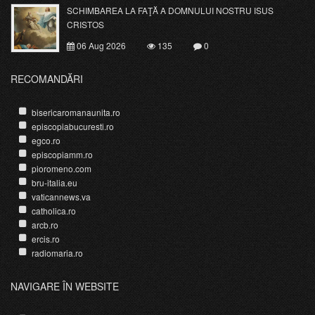
SCHIMBAREA LA FAŢĂ A DOMNULUI NOSTRU ISUS
CRISTOS
06 Aug 2026
135
0
RECOMANDĂRI
bisericaromanaunita.ro
episcopiabucuresti.ro
egco.ro
episcopiamm.ro
pioromeno.com
bru-italia.eu
vaticannews.va
catholica.ro
arcb.ro
ercis.ro
radiomaria.ro
NAVIGARE ÎN WEBSITE