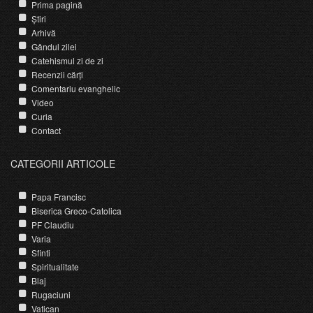
Prima pagină
Știri
Arhivă
Gândul zilei
Catehismul zi de zi
Recenzii cărți
Comentariu evanghelic
Video
Curia
Contact
CATEGORII ARTICOLE
Papa Francisc
Biserica Greco-Catolica
PF Claudiu
Varia
Sfinti
Spiritualitate
Blaj
Rugaciuni
Vatican