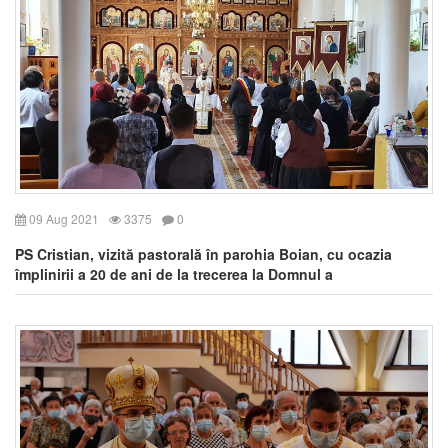
09 Aug 2021
3375
0
PS Cristian, vizită pastorală în parohia Boian, cu ocazia
împlinirii a 20 de ani de la trecerea la Domnul a
Monseniorului Gheorghe Surdu, fiu al satului