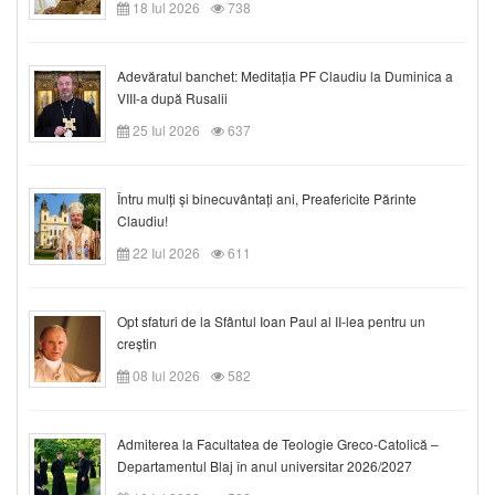
18 Iul 2026
738
Adevăratul banchet: Meditația PF Claudiu la Duminica a
VIII-a după Rusalii
25 Iul 2026
637
Întru mulți și binecuvântați ani, Preafericite Părinte
Claudiu!
22 Iul 2026
611
Opt sfaturi de la Sfântul Ioan Paul al II-lea pentru un
creștin
08 Iul 2026
582
Admiterea la Facultatea de Teologie Greco-Catolică –
Departamentul Blaj în anul universitar 2026/2027