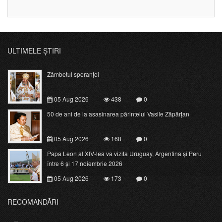
ULTIMELE ȘTIRI
Zâmbetul speranței
05 Aug 2026
438
0
50 de ani de la asasinarea părintelui Vasile Zăpârțan
05 Aug 2026
168
0
Papa Leon al XIV-lea va vizita Uruguay, Argentina și Peru
între 6 și 17 noiembrie 2026
05 Aug 2026
173
0
RECOMANDĂRI