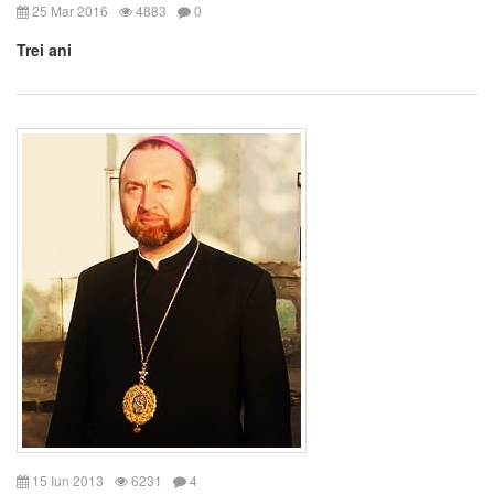
25 Mar 2016
4883
0
Trei ani
15 Iun 2013
6231
4