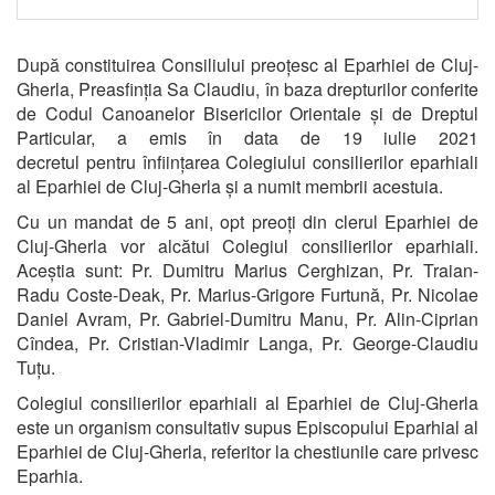
După constituirea Consiliului preoțesc al Eparhiei de Cluj-
Gherla, Preasfinția Sa Claudiu, în
baza drepturilor conferite
de Codul Canoanelor Bisericilor Orientale și de Dreptul
Particular, a emis în data de 19 iulie 2021
decretul pentru înființarea Colegiului consilierilor eparhiali
al Eparhiei de Cluj-Gherla și a numit membrii acestuia.
Cu un mandat de 5 ani, opt preoți din clerul Eparhiei de
Cluj-Gherla vor alcătui Colegiul consilierilor eparhiali.
Aceștia sunt:
Pr. Dumitru Marius Cerghizan, Pr. Traian-
Radu Coste-Deak, Pr. Marius-Grigore Furtună, Pr. Nicolae
Daniel Avram, Pr. Gabriel-Dumitru Manu, Pr. Alin-Ciprian
Cîndea, Pr. Cristian-Vladimir Langa, Pr. George-Claudiu
Tuțu.
Colegiul consilierilor eparhiali al Eparhiei de Cluj-Gherla
este un organism consultativ supus Episcopului Eparhial al
Eparhiei de Cluj-Gherla, referitor la chestiunile care privesc
Eparhia.