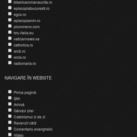
bisericaromanaunita.ro
episcopiabucuresti.ro
egco.ro
episcopiamm.ro
pioromeno.com
bru-italia.eu
vaticannews.va
catholica.ro
arcb.ro
ercis.ro
radiomaria.ro
NAVIGARE ÎN WEBSITE
Prima pagină
Știri
Arhivă
Gândul zilei
Catehismul zi de zi
Recenzii cărți
Comentariu evanghelic
Video