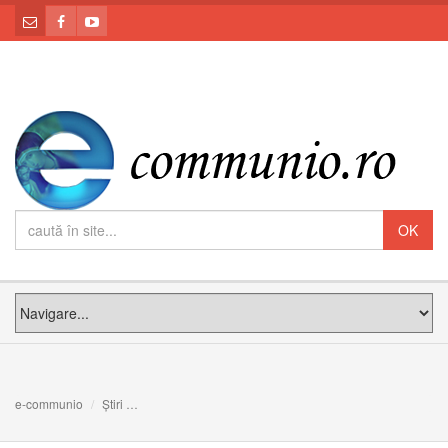
e-communio
Știri
Constituirea Colegiului consilierilor eparhiali în Eparhia