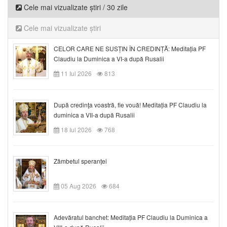
Cele mai vizualizate știri / 30 zile
Cele mai vizualizate știri
CELOR CARE NE SUSȚIN ÎN CREDINȚĂ: Meditația PF
Claudiu la Duminica a VI-a după Rusalii
11 Iul 2026
813
După credinţa voastră, fie vouă! Meditația PF Claudiu la
duminica a VII-a după Rusalii
18 Iul 2026
768
Zâmbetul speranței
05 Aug 2026
684
Adevăratul banchet: Meditația PF Claudiu la Duminica a