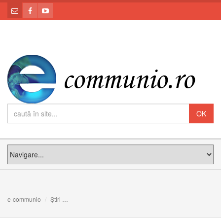
e-communio
Știri
6 sfaturi pentru a nu mai critica, a se ruga și a învăța și p