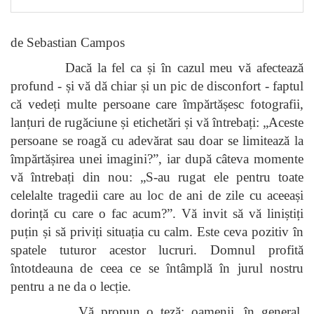
de Sebastian Campos
Dacă la fel ca și în cazul meu vă afectează
profund - și vă dă chiar și un pic de disconfort - faptul
că vedeți multe persoane care împărtășesc fotografii,
lanțuri de rugăciune și etichetări și vă întrebați: „Aceste
persoane se roagă cu adevărat sau doar se limitează la
împărtășirea unei imagini?”, iar după câteva momente
vă întrebați din nou: „S-au rugat ele pentru toate
celelalte tragedii care au loc de ani de zile cu aceeași
dorință cu care o fac acum?”. Vă invit să vă liniștiți
puțin și să priviți situația cu calm. Este ceva pozitiv în
spatele tuturor acestor lucruri. Domnul profită
întotdeauna de ceea ce se întâmplă în jurul nostru
pentru a ne da o lecție.
Vă propun o teză: oamenii, în general,