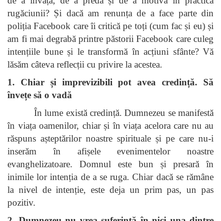
de a învăța, de a preda și de a motiva în practica
rugăciunii? Și dacă am renunța de a face parte din
poliția Facebook care îi critică pe toți (cum fac și eu) și
am fi mai degrabă printre păstorii Facebook care culeg
intențiile bune și le transformă în acțiuni sfânte? Vă
lăsăm câteva reflecții cu privire la acestea.
1. Chiar și imprevizibili pot avea credință. Să
învețe să o vadă
În lume există credință. Dumnezeu se manifestă
în viața oamenilor, chiar și în viața acelora care nu au
răspuns așteptărilor noastre spirituale și pe care nu-i
inserăm în afișele evenimentelor noastre
evanghelizatoare. Domnul este bun și presară în
inimile lor intenția de a se ruga. Chiar dacă se rămâne
la nivel de intenție, este deja un prim pas, un pas
pozitiv.
2. Dumnezeu nu vrea suferință în nici una dintre