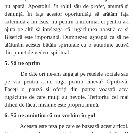
nu apară. Apostolul, în rolul său de profet, anunță și
denunță. În fața acestor oportunități să arătăm fața
suferindă a lui Isus, nu pentru a informa, ci pentru a-i
ajuta pe alții să înțeleagă că rugăciunea noastră ca și
Biserică este importantă. Dumnezeu așteaptă ca să ne
alăturăm acestei bătălii spirituale cu o atitudine activă
din punct de vedere spiritual.
5. Să ne oprim
De câte ori ne-am angajat pe rețelele sociale sau
pe viu pentru a ne ruga pentru cineva? Opriți-vă.
Faceți o pauză și oferiți din partea voastră acea
rugăciune de care mulți au nevoie. Teritoriul cel mai
dificil de făcut misiune este propria inimă.
6. Să ne amintim că nu vorbim în gol
Aceasta este teza pe care se bazează acest articol.