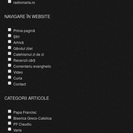
radiomaria.ro
NAVIGARE ÎN WEBSITE
Prima pagină
Știri
Arhivă
Gândul zilei
Catehismul zi de zi
Recenzii cărți
Comentariu evanghelic
Video
Curia
Contact
CATEGORII ARTICOLE
Papa Francisc
Biserica Greco-Catolica
PF Claudiu
Varia