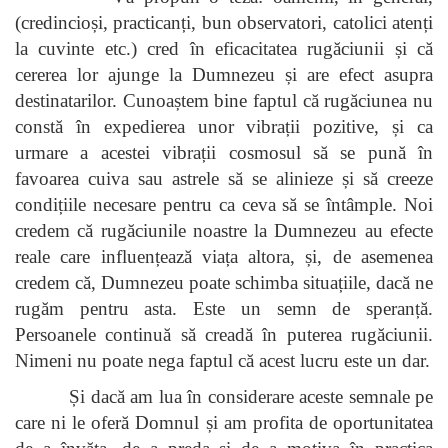
(credincioși, practicanți, bun observatori, catolici atenți
la cuvinte etc.) cred în eficacitatea rugăciunii și că
cererea lor ajunge la Dumnezeu și are efect asupra
destinatarilor. Cunoaștem bine faptul că rugăciunea nu
constă în expedierea unor vibrații pozitive, și ca
urmare a acestei vibrații cosmosul să se pună în
favoarea cuiva sau astrele să se alinieze și să creeze
condițiile necesare pentru ca ceva să se întâmple. Noi
credem că rugăciunile noastre la Dumnezeu au efecte
reale care influențează viața altora, și, de asemenea
credem că, Dumnezeu poate schimba situațiile, dacă ne
rugăm pentru asta. Este un semn de speranță.
Persoanele continuă să creadă în puterea rugăciunii.
Nimeni nu poate nega faptul că acest lucru este un dar.
Și dacă am lua în considerare aceste semnale pe
care ni le oferă Domnul și am profita de oportunitatea