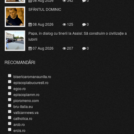
08 Aug 2026
342
0
SFÂNTUL DOMINIC
08 Aug 2026
125
0
Papa, în dialog cu tinerii la Assisi: Să construim o civilizație a
iubirii
07 Aug 2026
207
0
RECOMANDĂRI
bisericaromanaunita.ro
episcopiabucuresti.ro
egco.ro
episcopiamm.ro
pioromeno.com
bru-italia.eu
vaticannews.va
catholica.ro
arcb.ro
ercis.ro