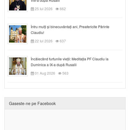
VIII-a după Rusalii
25 Iul 2026
662
Întru mulți și binecuvântați ani, Preafericite Părinte
Claudiu!
22 Iul 2026
637
Încălecând furtunile vieții: Meditația PF Claudiu la
Duminica a IX-a după Rusalii
01 Aug 2026
563
Gaseste-ne pe Facebook