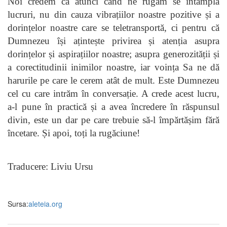
Noi credem că atunci când ne rugăm se întâmplă
lucruri, nu din cauza vibrațiilor noastre pozitive și a
dorințelor noastre care se teletransportă, ci pentru că
Dumnezeu își ațintește privirea și atenția asupra
dorințelor și aspirațiilor noastre; asupra generozității și
a corectitudinii inimilor noastre, iar voința Sa ne dă
harurile pe care le cerem atât de mult. Este Dumnezeu
cel cu care intrăm în conversație. A crede acest lucru,
a-l pune în practică și a avea încredere în răspunsul
divin, este un dar pe care trebuie să-l împărtășim fără
încetare. Și apoi, toți la rugăciune!
Traducere: Liviu Ursu
Sursa:
aleteia.org