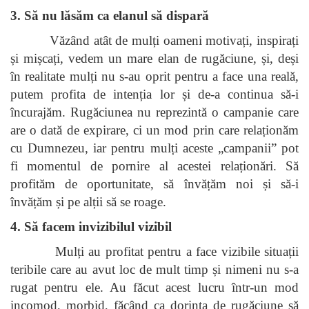
3. Să nu lăsăm ca elanul să dispară
Văzând atât de mulți oameni motivați, inspirați
și mișcați, vedem un mare elan de rugăciune, și, deși
în realitate mulți nu s-au oprit pentru a face una reală,
putem profita de intenția lor și de-a continua să-i
încurajăm. Rugăciunea nu reprezintă o campanie care
are o dată de expirare, ci un mod prin care relaționăm
cu Dumnezeu, iar pentru mulți aceste „campanii” pot
fi momentul de pornire al acestei relaționări. Să
profităm de oportunitate, să învățăm noi și să-i
învățăm și pe alții să se roage.
4. Să facem invizibilul vizibil
Mulți au profitat pentru a face vizibile situații
teribile care au avut loc de mult timp și nimeni nu s-a
rugat pentru ele. Au făcut acest lucru într-un mod
incomod, morbid, făcând ca dorința de rugăciune să