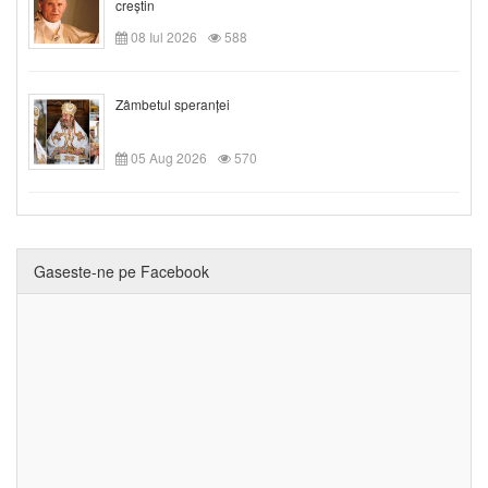
creștin
08 Iul 2026
588
Zâmbetul speranței
05 Aug 2026
570
Gaseste-ne pe Facebook