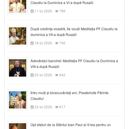
Claudiu la Duminica a VI-a după Rusalii
11 Iul 2026
789
După credinţa voastră, fie vouă! Meditația PF Claudiu la
duminica a VII-a după Rusalii
18 Iul 2026
746
Adevăratul banchet: Meditația PF Claudiu la Duminica a
VIII-a după Rusalii
25 Iul 2026
642
Întru mulți și binecuvântați ani, Preafericite Părinte
Claudiu!
22 Iul 2026
617
Opt sfaturi de la Sfântul Ioan Paul al II-lea pentru un