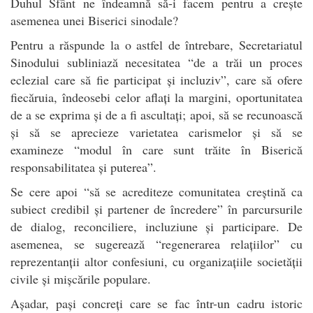
Duhul Sfânt ne îndeamnă să-i facem pentru a crește
asemenea unei Biserici sinodale?
Pentru a răspunde la o astfel de întrebare, Secretariatul
Sinodului subliniază necesitatea “de a trăi un proces
eclezial care să fie participat și incluziv”, care să ofere
fiecăruia, îndeosebi celor aflați la margini, oportunitatea
de a se exprima și de a fi ascultați; apoi, să se recunoască
și să se aprecieze varietatea carismelor și să se
examineze “modul în care sunt trăite în Biserică
responsabilitatea și puterea”.
Se cere apoi “să se acrediteze comunitatea creștină ca
subiect credibil și partener de încredere” în parcursurile
de dialog, reconciliere, incluziune și participare. De
asemenea, se sugerează “regenerarea relațiilor” cu
reprezentanții altor confesiuni, cu organizațiile societății
civile și mișcările populare.
Așadar, pași concreți care se fac într-un cadru istoric