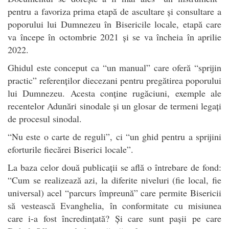
pentru a favoriza prima etapă de ascultare și consultare a
poporului lui Dumnezeu în Bisericile locale, etapă care
va începe în octombrie 2021 și se va încheia în aprilie
2022.
Ghidul este conceput ca “un manual” care oferă “sprijin
practic” referenților diecezani pentru pregătirea poporului
lui Dumnezeu. Acesta conține rugăciuni, exemple ale
recentelor Adunări sinodale și un glosar de termeni legați
de procesul sinodal.
“Nu este o carte de reguli”, ci “un ghid pentru a sprijini
eforturile fiecărei Biserici locale”.
La baza celor două publicații se află o întrebare de fond:
“Cum se realizează azi, la diferite niveluri (fie local, fie
universal) acel “parcurs împreună” care permite Bisericii
să vestească Evanghelia, în conformitate cu misiunea
care i-a fost încredințată? Și care sunt pașii pe care