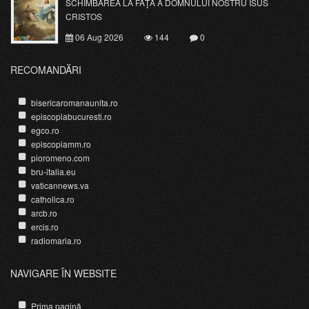
SCHIMBAREA LA FAŢĂ A DOMNULUI NOSTRU ISUS
CRISTOS
06 Aug 2026
144
0
RECOMANDĂRI
bisericaromanaunita.ro
episcopiabucuresti.ro
egco.ro
episcopiamm.ro
pioromeno.com
bru-italia.eu
vaticannews.va
catholica.ro
arcb.ro
ercis.ro
radiomaria.ro
NAVIGARE ÎN WEBSITE
Prima pagină