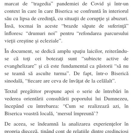
marcat de “tragedia” pandemiei de Covid și într-un
context în care în care Biserica se confruntă în interiorul
său cu lipsa de credință, cu situații de corupție și abuzuri.
Însă, tocmai în aceste “brazde săpate de suferință”
înfloresc “drumuri noi” pentru “refondarea parcursului
vieții creștine și ecleziale”.
În document, se dedică amplu spațiu laicilor, reiterându-
se că toți cei botezați sunt “subiecte active de
evanghelizare” și că este fundamental ca păstorii “să nu
se teamă să asculte turma”. De fapt, într-o Biserică
sinodală, “fiecare are ceva de învățat de la celălalt”.
Textul pregătitor propune apoi o serie de întrebări în
vederea orientării consultării poporului lui Dumnezeu,
începând cu întrebarea: “Cum se realizează azi, în
Biserica voastră locală, ‘mersul împreună’?
De aceea, se îndeamnă la analizarea experiențelor în
propria dieceză, ținând cont de relațiile dintre credincioși