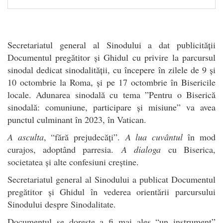
Secretariatul general al Sinodului a dat publicității
Documentul pregătitor și Ghidul cu privire la parcursul
sinodal dedicat sinodalității, cu începere în zilele de 9 și
10 octombrie la Roma, și pe 17 octombrie în Bisericile
locale. Adunarea sinodală cu tema ”Pentru o Biserică
sinodală: comuniune, participare și misiune” va avea
punctul culminant în 2023, în Vatican.
A asculta
, “fără prejudecăți”.
A lua cuvântul
în mod
curajos, adoptând parresia.
A dialoga
cu Biserica,
societatea și alte confesiuni creștine.
Secretariatul general al Sinodului a publicat Documentul
pregătitor și Ghidul în vederea orientării parcursului
Sinodului despre Sinodalitate.
Documentul se dorește a fi mai ales “un instrument”