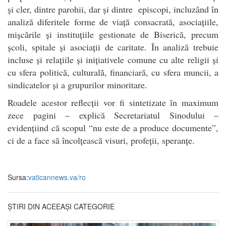
și cler, dintre parohii, dar și dintre episcopi, incluzând în
analiză diferitele forme de viață consacrată, asociațiile,
mișcările și instituțiile gestionate de Biserică, precum
școli, spitale și asociații de caritate. În analiză trebuie
incluse și relațiile și inițiativele comune cu alte religii și
cu sfera politică, culturală, financiară, cu sfera muncii, a
sindicatelor și a grupurilor minoritare.
Roadele acestor reflecții vor fi sintetizate în maximum
zece pagini – explică Secretariatul Sinodului –
evidențiind că scopul “nu este de a produce documente”,
ci de a face să încolțească visuri, profeții, speranțe.
Sursa:
vaticannews.va/ro
ȘTIRI DIN ACEEAȘI CATEGORIE