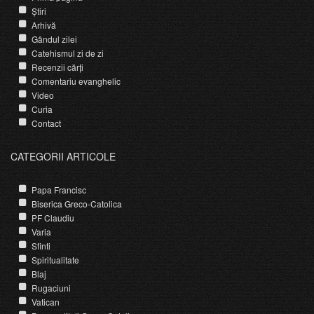
Știri
Arhivă
Gândul zilei
Catehismul zi de zi
Recenzii cărți
Comentariu evanghelic
Video
Curia
Contact
CATEGORII ARTICOLE
Papa Francisc
Biserica Greco-Catolica
PF Claudiu
Varia
Sfinti
Spiritualitate
Blaj
Rugaciuni
Vatican