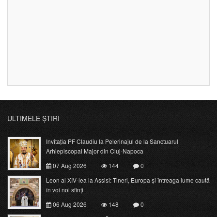
ULTIMELE ȘTIRI
Invitația PF Claudiu la Pelerinajul de la Sanctuarul
Arhiepiscopal Major din Cluj-Napoca
07 Aug 2026
144
0
Leon al XIV-lea la Assisi: Tineri, Europa și întreaga lume caută
în voi noi sfinți
06 Aug 2026
148
0