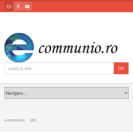
e-communio
Știri
Sinod. A fost publicat documentul pregătitor, pentru etap