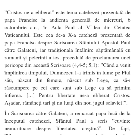
”Cristos ne-a eliberat” este tema catehezei prezentată de
papa Francisc la audiența generală de miercuri, 6
octombrie a.c., în Aula Paul al VI-lea din Cetatea
Vaticanului. Este cea de-a X-a cateheză prezentată de
papa Francisc despre Scrisoarea Sfântului Apostol Paul
către Galateni, iar tradiționala întâlnire săptămânală cu
romanii și pelerinii a fost precedată de proclamarea unei
pericope din această Scrisoare (4,4-5; 5,1): ”Când a venit
împlinirea timpului, Dumnezeu l-a trimis în lume pe Fiul
său, născut din femeie, născut sub Lege, ca să-i
răscumpere pe cei care sunt sub Lege ca să primim
înfierea. [...] Pentru libertate ne-a eliberat Cristos.
Aşadar, rămâneţi tari şi nu luaţi din nou jugul sclaviei!”.
În Scrisoarea către Galateni, a remarcat papa încă de la
începutul catehezei, Sfântul Paul a scris ”cuvinte
nemuritoare despre libertatea creștină”. De fapt,