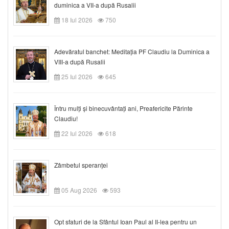
duminica a VII-a după Rusalii
18 Iul 2026
750
Adevăratul banchet: Meditația PF Claudiu la Duminica a
VIII-a după Rusalii
25 Iul 2026
645
Întru mulți și binecuvântați ani, Preafericite Părinte
Claudiu!
22 Iul 2026
618
Zâmbetul speranței
05 Aug 2026
593
Opt sfaturi de la Sfântul Ioan Paul al II-lea pentru un