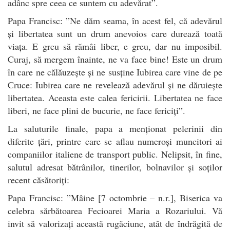
adânc spre ceea ce suntem cu adevărat”.
Papa Francisc: ”Ne dăm seama, în acest fel, că adevărul
și libertatea sunt un drum anevoios care durează toată
viața. E greu să rămâi liber, e greu, dar nu imposibil.
Curaj, să mergem înainte, ne va face bine! Este un drum
în care ne călăuzește și ne susține Iubirea care vine de pe
Cruce: Iubirea care ne revelează adevărul și ne dăruiește
libertatea. Aceasta este calea fericirii. Libertatea ne face
liberi, ne face plini de bucurie, ne face fericiți”.
La saluturile finale, papa a menționat pelerinii din
diferite țări, printre care se aflau numeroși muncitori ai
companiilor italiene de transport public. Nelipsit, în fine,
salutul adresat bătrânilor, tinerilor, bolnavilor și soților
recent căsătoriți:
Papa Francisc: ”Mâine [7 octombrie – n.r.], Biserica va
celebra sărbătoarea Fecioarei Maria a Rozariului. Vă
invit să valorizați această rugăciune, atât de îndrăgită de