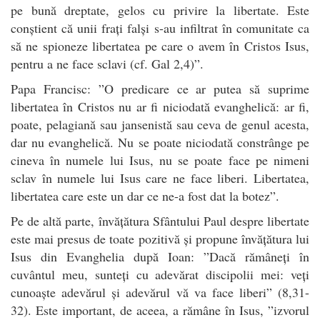
pe bună dreptate, gelos cu privire la libertate. Este
conștient că unii frați falși s-au infiltrat în comunitate ca
să ne spioneze libertatea pe care o avem în Cristos Isus,
pentru a ne face sclavi (cf. Gal 2,4)”.
Papa Francisc: ”O predicare ce ar putea să suprime
libertatea în Cristos nu ar fi niciodată evanghelică: ar fi,
poate, pelagiană sau jansenistă sau ceva de genul acesta,
dar nu evanghelică. Nu se poate niciodată constrânge pe
cineva în numele lui Isus, nu se poate face pe nimeni
sclav în numele lui Isus care ne face liberi. Libertatea,
libertatea care este un dar ce ne-a fost dat la botez”.
Pe de altă parte, învățătura Sfântului Paul despre libertate
este mai presus de toate pozitivă și propune învățătura lui
Isus din Evanghelia după Ioan: ”Dacă rămâneți în
cuvântul meu, sunteți cu adevărat discipolii mei: veți
cunoaște adevărul și adevărul vă va face liberi” (8,31-
32). Este important, de aceea, a rămâne în Isus, ”izvorul