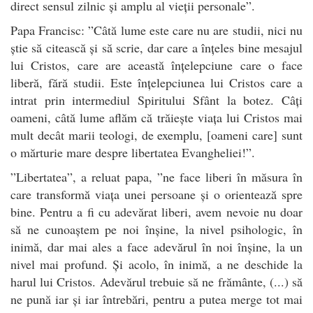
direct sensul zilnic și amplu al vieții personale”.
Papa Francisc: ”Câtă lume este care nu are studii, nici nu
știe să citească și să scrie, dar care a înțeles bine mesajul
lui Cristos, care are această înțelepciune care o face
liberă, fără studii. Este înțelepciunea lui Cristos care a
intrat prin intermediul Spiritului Sfânt la botez. Câți
oameni, câtă lume aflăm că trăiește viața lui Cristos mai
mult decât marii teologi, de exemplu, [oameni care] sunt
o mărturie mare despre libertatea Evangheliei!”.
”Libertatea”, a reluat papa, ”ne face liberi în măsura în
care transformă viața unei persoane și o orientează spre
bine. Pentru a fi cu adevărat liberi, avem nevoie nu doar
să ne cunoaștem pe noi înșine, la nivel psihologic, în
inimă, dar mai ales a face adevărul în noi înșine, la un
nivel mai profund. Și acolo, în inimă, a ne deschide la
harul lui Cristos. Adevărul trebuie să ne frământe, (...) să
ne pună iar și iar întrebări, pentru a putea merge tot mai