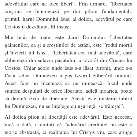
adevărului care ne face liberi”. Prin urmare, ”libertatea
creștină se întemeiază pe doi piloni fundamentali:
primul, harul Domnului Isus; al doilea, adevărul pe care
Cristos îl dezvăluie, El însuși.
Mai întâi de toate, este darul Domnului. Libertatea
galatenilor, ca și a creștinilor de astăzi, este ”rodul morții
și învierii lui Isus”. ”Libertatea cea mai adevărată, care
eliberează din sclavia păcatului, a izvorât din Crucea lui
Cristos. Chiar acolo unde Isus s-a lăsat pironit, unde s-a
făcut sclav, Dumnezeu a pus izvorul eliberării omului.
Acest fapt nu încetează să ne uimească: locul unde
suntem despuiați de orice libertate, adică moartea, poate
să devină izvor de libertate. Acesta este misterul iubirii
lui Dumnezeu, nu se înțelege cu ușurință, se trăiește”.
Al doilea pilon al libertății este adevărul. Este necesar,
încă o dată, a aminti că ”adevărul credinței nu este o
teorie abstractă, ci realitatea lui Cristos viu, care atinge