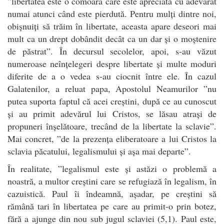
”libertatea este o comoară care este apreciată cu adevărat
numai atunci când este pierdută. Pentru mulți dintre noi,
obișnuiți să trăim în libertate, aceasta apare deseori mai
mult ca un drept dobândit decât ca un dar și o moștenire
de păstrat”. În decursul secolelor, apoi, s-au văzut
numeroase neînțelegeri despre libertate și multe moduri
diferite de a o vedea s-au ciocnit între ele. În cazul
Galatenilor, a reluat papa, Apostolul Neamurilor ”nu
putea suporta faptul că acei creștini, după ce au cunoscut
și au primit adevărul lui Cristos, se lăsau atrași de
propuneri înșelătoare, trecând de la libertate la sclavie”.
Mai concret, ”de la prezența eliberatoare a lui Cristos la
sclavia păcatului, legalismului și așa mai departe”.
În realitate, ”legalismul este și astăzi o problemă a
noastră, a multor creștini care se refugiază în legalism, în
cazuistică. Paul îi îndeamnă, așadar, pe creștini să
rămână tari în libertatea pe care au primit-o prin botez,
fără a ajunge din nou sub jugul sclaviei (5,1). Paul este,