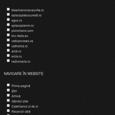
bisericaromanaunita.ro
episcopiabucuresti.ro
egco.ro
episcopiamm.ro
pioromeno.com
bru-italia.eu
vaticannews.va
catholica.ro
arcb.ro
ercis.ro
radiomaria.ro
NAVIGARE ÎN WEBSITE
Prima pagină
Știri
Arhivă
Gândul zilei
Catehismul zi de zi
Recenzii cărți