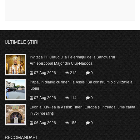
ULTIMELE ȘTIRI
Invitația PF Claudiu la Pelerinajul de la Sanctuarul
Arhiepiscopal Major din Cluj-Napoca
07 Aug 2026
212
0
Papa, în dialog cu tinerii la Assisi: Să construim o civilizație a
iubirii
07 Aug 2026
114
0
Leon al XIV-lea la Assisi: Tineri, Europa și întreaga lume caută
în voi noi sfinți
06 Aug 2026
155
0
RECOMANDĂRI