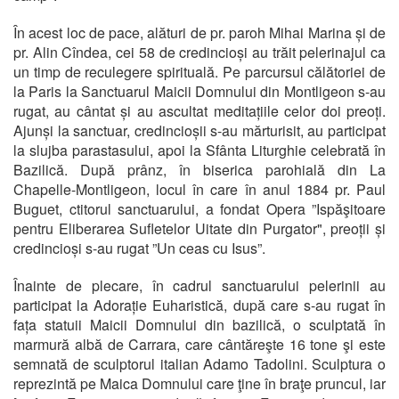
În acest loc de pace, alături de pr. paroh Mihai Marina și de
pr. Alin Cîndea, cei 58 de credincioși au trăit pelerinajul ca
un timp de reculegere spirituală. Pe parcursul călătoriei de
la Paris la Sanctuarul Maicii Domnului din Montligeon s-au
rugat, au cântat și au ascultat meditațiile celor doi preoți.
Ajunși la sanctuar, credincioșii s-au mărturisit, au participat
la slujba parastasului, apoi la Sfânta Liturghie celebrată în
Bazilică. După prânz, în biserica parohială din La
Chapelle-Montligeon, locul în care în anul 1884 pr. Paul
Buguet, ctitorul sanctuarului, a fondat Opera ”Ispăşitoare
pentru Eliberarea Sufletelor Uitate din Purgator", preoții și
credincioși s-au rugat ”Un ceas cu Isus”.
Înainte de plecare, în cadrul sanctuarului pelerinii au
participat la Adorație Euharistică, după care s-au rugat în
fața statuii Maicii Domnului din bazilică, o sculptată în
marmură albă de Carrara, care cântăreşte 16 tone şi este
semnată de sculptorul italian Adamo Tadolini. Sculptura o
reprezintă pe Maica Domnului care ţine în braţe pruncul, iar