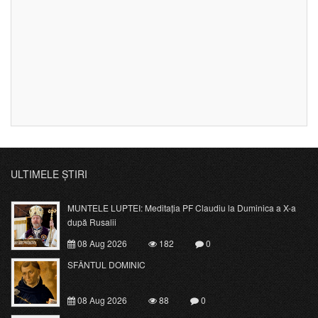
ULTIMELE ȘTIRI
MUNTELE LUPTEI: Meditația PF Claudiu la Duminica a X-a
după Rusalii
08 Aug 2026
182
0
SFÂNTUL DOMINIC
08 Aug 2026
88
0