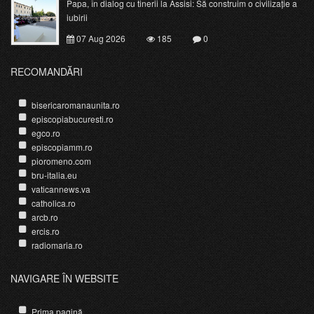
Papa, în dialog cu tinerii la Assisi: Să construim o civilizație a
iubirii
07 Aug 2026
185
0
RECOMANDĂRI
bisericaromanaunita.ro
episcopiabucuresti.ro
egco.ro
episcopiamm.ro
pioromeno.com
bru-italia.eu
vaticannews.va
catholica.ro
arcb.ro
ercis.ro
radiomaria.ro
NAVIGARE ÎN WEBSITE
Prima pagină