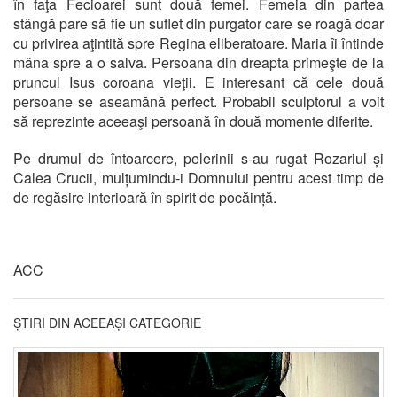
în faţa Fecioarei sunt două femei. Femeia din partea
stângă pare să fie un suflet din purgator care se roagă doar
cu privirea aţintită spre Regina eliberatoare. Maria îi întinde
mâna spre a o salva. Persoana din dreapta primeşte de la
pruncul Isus coroana vieţii. E interesant că cele două
persoane se aseamănă perfect. Probabil sculptorul a voit
să reprezinte aceeaşi persoană în două momente diferite.
Pe drumul de întoarcere, pelerinii s-au rugat Rozariul și
Calea Crucii, mulțumindu-i Domnului pentru acest timp de
de regăsire interioară în spirit de pocăință.
ACC
ȘTIRI DIN ACEEAȘI CATEGORIE