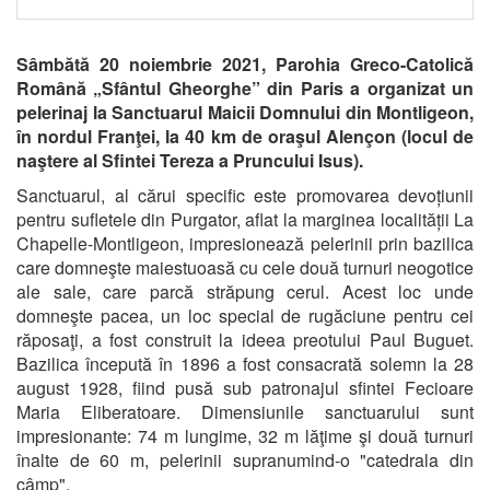
Sâmbătă 20 noiembrie 2021, Parohia Greco-Catolică
Română „Sfântul Gheorghe” din Paris a organizat un
pelerinaj la Sanctuarul Maicii Domnului din Montligeon,
în nordul Franţei, la 40 km de oraşul Alençon (locul de
naştere al Sfintei Tereza a Pruncului Isus).
Sanctuarul, al cărui specific este promovarea devoțiunii
pentru sufletele din Purgator, aflat la marginea localității La
Chapelle-Montligeon, impresionează pelerinii prin bazilica
care domneşte maiestuoasă cu cele două turnuri neogotice
ale sale, care parcă străpung cerul. Acest loc unde
domneşte pacea, un loc special de rugăciune pentru cei
răposaţi, a fost construit la ideea preotului Paul Buguet.
Bazilica începută în 1896 a fost consacrată solemn la 28
august 1928, fiind pusă sub patronajul sfintei Fecioare
Maria Eliberatoare. Dimensiunile sanctuarului sunt
impresionante: 74 m lungime, 32 m lăţime şi două turnuri
înalte de 60 m, pelerinii supranumind-o "catedrala din
câmp".