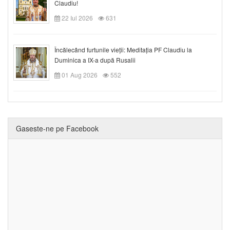
Claudiu!
22 Iul 2026
631
Încălecând furtunile vieții: Meditația PF Claudiu la
Duminica a IX-a după Rusalii
01 Aug 2026
552
Gaseste-ne pe Facebook