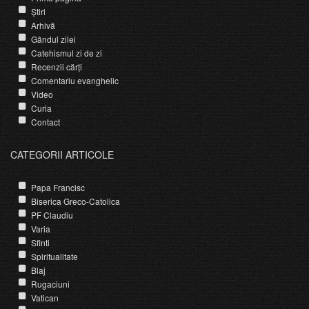
Știri
Arhivă
Gândul zilei
Catehismul zi de zi
Recenzii cărți
Comentariu evanghelic
Video
Curia
Contact
CATEGORII ARTICOLE
Papa Francisc
Biserica Greco-Catolica
PF Claudiu
Varia
Sfinti
Spiritualitate
Blaj
Rugaciuni
Vatican