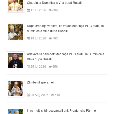
Claudiu la Duminica a VI-a după Rusalii
11 Iul 2026
806
După credinţa voastră, fie vouă! Meditația PF Claudiu la
duminica a VII-a după Rusalii
18 Iul 2026
763
Adevăratul banchet: Meditația PF Claudiu la Duminica a
VIII-a după Rusalii
25 Iul 2026
656
Zâmbetul speranței
05 Aug 2026
648
Întru mulți și binecuvântați ani, Preafericite Părinte