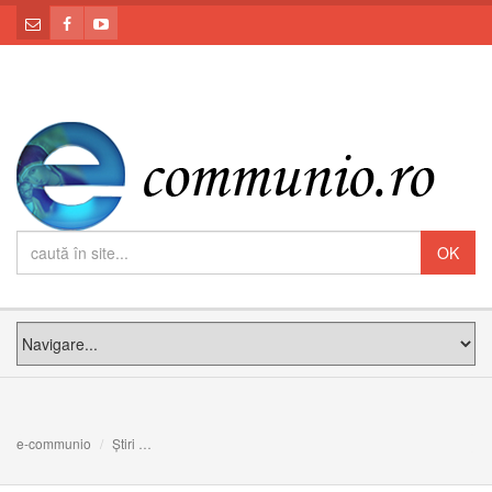
e-communio
Știri
Pelerinajul Parohiei Greco-Catolice Române din Paris l