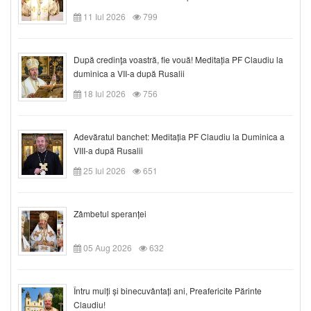
11 Iul 2026
799
După credinţa voastră, fie vouă! Meditația PF Claudiu la
duminica a VII-a după Rusalii
18 Iul 2026
756
Adevăratul banchet: Meditația PF Claudiu la Duminica a
VIII-a după Rusalii
25 Iul 2026
651
Zâmbetul speranței
05 Aug 2026
632
Întru mulți și binecuvântați ani, Preafericite Părinte
Claudiu!