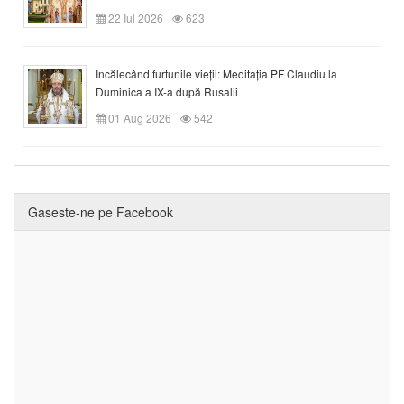
22 Iul 2026
623
Încălecând furtunile vieții: Meditația PF Claudiu la
Duminica a IX-a după Rusalii
01 Aug 2026
542
Gaseste-ne pe Facebook