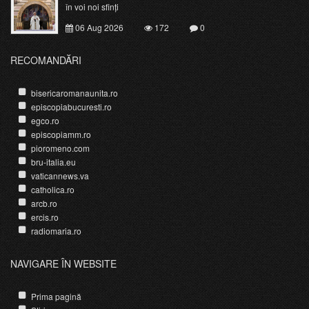
în voi noi sfinți
06 Aug 2026
172
0
RECOMANDĂRI
bisericaromanaunita.ro
episcopiabucuresti.ro
egco.ro
episcopiamm.ro
pioromeno.com
bru-italia.eu
vaticannews.va
catholica.ro
arcb.ro
ercis.ro
radiomaria.ro
NAVIGARE ÎN WEBSITE
Prima pagină