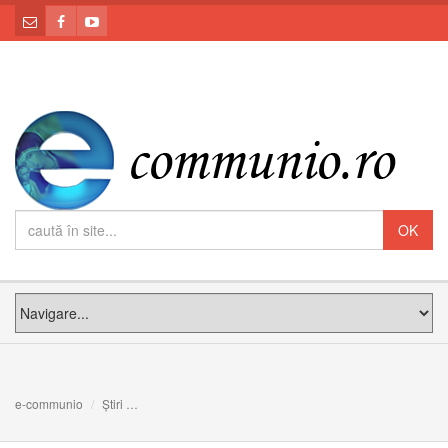
e-communio
Știri
ANUNȚ: textele Liturghiei Darurilor Înaintesfințite sunt on