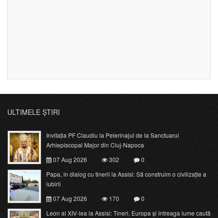
ULTIMELE ȘTIRI
Invitația PF Claudiu la Pelerinajul de la Sanctuarul
Arhiepiscopal Major din Cluj-Napoca
07 Aug 2026
302
0
Papa, în dialog cu tinerii la Assisi: Să construim o civilizație a
iubirii
07 Aug 2026
170
0
Leon al XIV-lea la Assisi: Tineri, Europa și întreaga lume caută