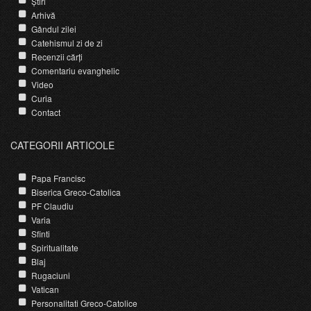
Știri
Arhivă
Gândul zilei
Catehismul zi de zi
Recenzii cărți
Comentariu evanghelic
Video
Curia
Contact
CATEGORII ARTICOLE
Papa Francisc
Biserica Greco-Catolica
PF Claudiu
Varia
Sfinti
Spiritualitate
Blaj
Rugaciuni
Vatican
Personalitati Greco-Catolice