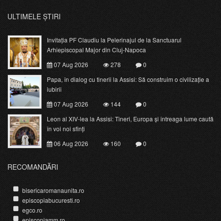
ULTIMELE ȘTIRI
Invitația PF Claudiu la Pelerinajul de la Sanctuarul
Arhiepiscopal Major din Cluj-Napoca
07 Aug 2026
278
0
Papa, în dialog cu tinerii la Assisi: Să construim o civilizație a
iubirii
07 Aug 2026
144
0
Leon al XIV-lea la Assisi: Tineri, Europa și întreaga lume caută
în voi noi sfinți
06 Aug 2026
160
0
RECOMANDĂRI
bisericaromanaunita.ro
episcopiabucuresti.ro
egco.ro
episcopiamm.ro