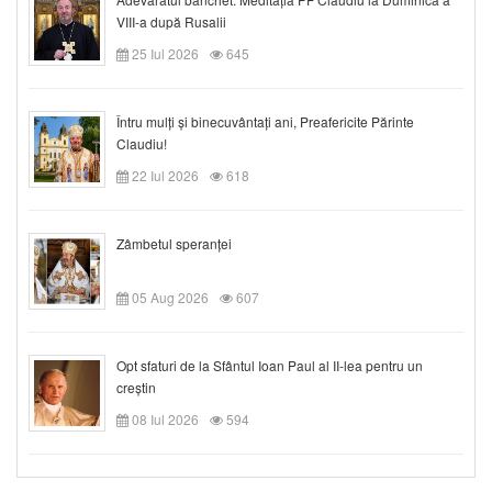
VIII-a după Rusalii
25 Iul 2026
645
Întru mulți și binecuvântați ani, Preafericite Părinte
Claudiu!
22 Iul 2026
618
Zâmbetul speranței
05 Aug 2026
607
Opt sfaturi de la Sfântul Ioan Paul al II-lea pentru un
creștin
08 Iul 2026
594