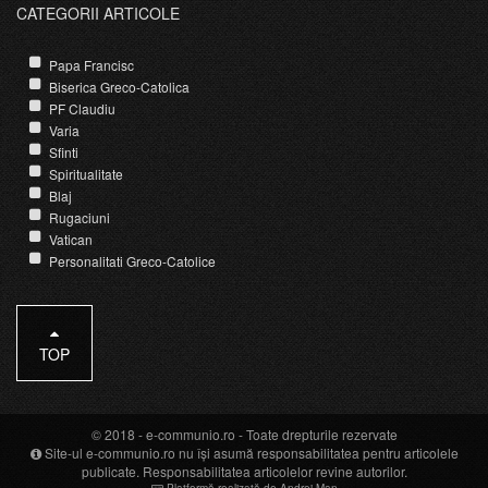
CATEGORII ARTICOLE
Papa Francisc
Biserica Greco-Catolica
PF Claudiu
Varia
Sfinti
Spiritualitate
Blaj
Rugaciuni
Vatican
Personalitati Greco-Catolice
TOP
© 2018 -
e-communio.ro
- Toate drepturile rezervate
Site-ul e-communio.ro nu își asumă responsabilitatea pentru articolele
publicate. Responsabilitatea articolelor revine autorilor.
Platformă realizată de Andrei Man