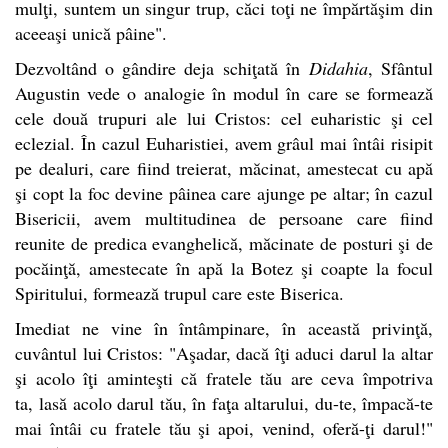
mulţi, suntem un singur trup, căci toţi ne împărtăşim din
aceeaşi unică pâine".
Dezvoltând o gândire deja schiţată în
Didahia
, Sfântul
Augustin vede o analogie în modul în care se formează
cele două trupuri ale lui Cristos: cel euharistic şi cel
eclezial. În cazul Euharistiei, avem grâul mai întâi risipit
pe dealuri, care fiind treierat, măcinat, amestecat cu apă
şi copt la foc devine pâinea care ajunge pe altar; în cazul
Bisericii, avem multitudinea de persoane care fiind
reunite de predica evanghelică, măcinate de posturi şi de
pocăinţă, amestecate în apă la Botez şi coapte la focul
Spiritului, formează trupul care este Biserica.
Imediat ne vine în întâmpinare, în această privinţă,
cuvântul lui Cristos: "Aşadar, dacă îţi aduci darul la altar
şi acolo îţi aminteşti că fratele tău are ceva împotriva
ta, lasă acolo darul tău, în faţa altarului, du-te, împacă-te
mai întâi cu fratele tău şi apoi, venind, oferă-ţi darul!"