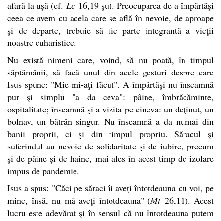
afară la uşă (cf.
Lc
16,19 şu). Preocuparea de a împărtăşi
ceea ce avem cu acela care se află în nevoie, de aproape
şi de departe, trebuie să fie parte integrantă a vieţii
noastre euharistice.
Nu există nimeni care, voind, să nu poată, în timpul
săptămânii, să facă unul din acele gesturi despre care
Isus spune: "Mie mi-aţi făcut". A împărtăşi nu înseamnă
pur şi simplu "a da ceva": pâine, îmbrăcăminte,
ospitalitate; înseamnă şi a vizita pe cineva: un deţinut, un
bolnav, un bătrân singur. Nu înseamnă a da numai din
banii proprii, ci şi din timpul propriu.
Săracul şi
suferindul au nevoie de solidaritate şi de iubire, precum
şi de pâine şi de haine, mai ales în acest timp de izolare
impus de pandemie.
Isus a spus: "Căci pe săraci îi aveţi întotdeauna cu voi, pe
mine, însă, nu mă aveţi întotdeauna" (
Mt
26,11). Acest
lucru este adevărat şi în sensul că nu întotdeauna putem