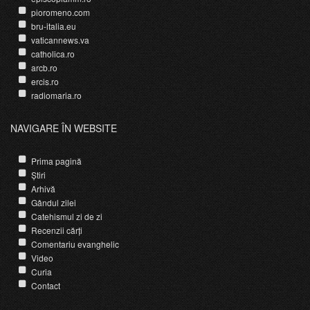
pioromeno.com
bru-italia.eu
vaticannews.va
catholica.ro
arcb.ro
ercis.ro
radiomaria.ro
NAVIGARE ÎN WEBSITE
Prima pagină
Știri
Arhivă
Gândul zilei
Catehismul zi de zi
Recenzii cărți
Comentariu evanghelic
Video
Curia
Contact