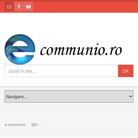
e-communio
Știri
A treia predică de Postul Mare 2022 a card. Raniero Cant