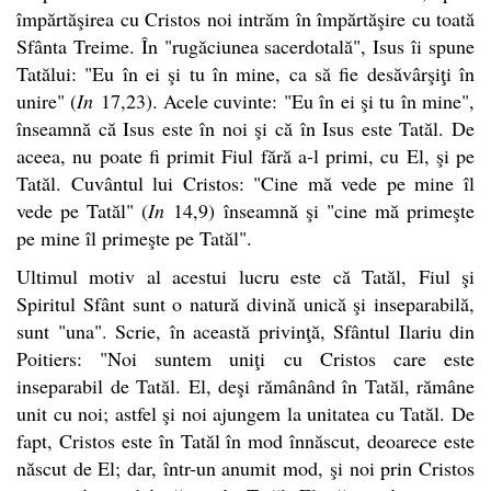
împărtăşirea cu Cristos noi intrăm în împărtăşire cu toată
Sfânta Treime. În "rugăciunea sacerdotală", Isus îi spune
Tatălui: "Eu în ei şi tu în mine, ca să fie desăvârşiţi în
unire" (
In
17,23). Acele cuvinte: "Eu în ei şi tu în mine",
înseamnă că Isus este în noi şi că în Isus este Tatăl. De
aceea, nu poate fi primit Fiul fără a-l primi, cu El, şi pe
Tatăl. Cuvântul lui Cristos: "Cine mă vede pe mine îl
vede pe Tatăl" (
In
14,9) înseamnă şi "cine mă primeşte
pe mine îl primeşte pe Tatăl".
Ultimul motiv al acestui lucru este că Tatăl, Fiul şi
Spiritul Sfânt sunt o natură divină unică şi inseparabilă,
sunt "una". Scrie, în această privinţă, Sfântul Ilariu din
Poitiers: "Noi suntem uniţi cu Cristos care este
inseparabil de Tatăl. El, deşi rămânând în Tatăl, rămâne
unit cu noi; astfel şi noi ajungem la unitatea cu Tatăl. De
fapt, Cristos este în Tatăl în mod înnăscut, deoarece este
născut de El; dar, într-un anumit mod, şi noi prin Cristos