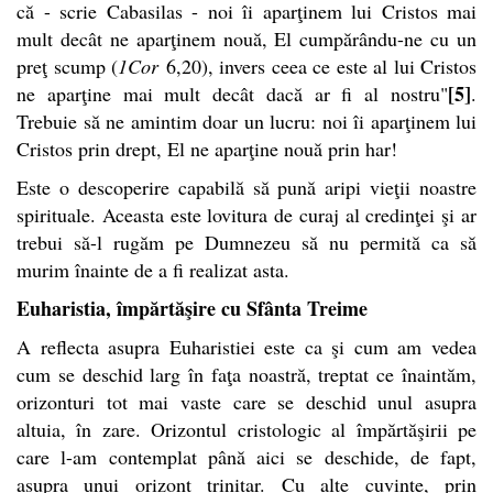
că - scrie Cabasilas - noi îi aparţinem lui Cristos mai
mult decât ne aparţinem nouă, El cumpărându-ne cu un
preţ scump (
1Cor
6,20), invers ceea ce este al lui Cristos
[5]
ne aparţine mai mult decât dacă ar fi al nostru"
.
Trebuie să ne amintim doar un lucru: noi îi aparţinem lui
Cristos prin drept, El ne aparţine nouă prin har!
Este o descoperire capabilă să pună aripi vieţii noastre
spirituale. Aceasta este lovitura de curaj al credinţei şi ar
trebui să-l rugăm pe Dumnezeu să nu permită ca să
murim înainte de a fi realizat asta.
Euharistia, împărtăşire cu Sfânta Treime
A reflecta asupra Euharistiei este ca şi cum am vedea
cum se deschid larg în faţa noastră, treptat ce înaintăm,
orizonturi tot mai vaste care se deschid unul asupra
altuia, în zare. Orizontul cristologic al împărtăşirii pe
care l-am contemplat până aici se deschide, de fapt,
asupra unui orizont trinitar. Cu alte cuvinte, prin