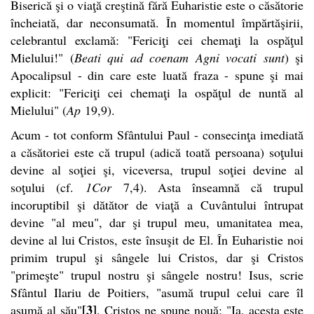
Biserică şi o viaţă creştină fără Euharistie este o căsătorie
încheiată, dar neconsumată. În momentul împărtăşirii,
celebrantul exclamă: "Fericiţi cei chemaţi la ospăţul
Mielului!" (
Beati qui ad coenam Agni vocati sunt
) şi
Apocalipsul - din care este luată fraza - spune şi mai
explicit: "Fericiţi cei chemaţi la ospăţul de nuntă al
Mielului" (
Ap
19,9).
Acum - tot conform Sfântului Paul - consecinţa imediată
a căsătoriei este că trupul (adică toată persoana) soţului
devine al soţiei şi, viceversa, trupul soţiei devine al
soţului (cf.
1Cor
7,4). Asta înseamnă că trupul
incoruptibil şi dătător de viaţă a Cuvântului întrupat
devine "al meu", dar şi trupul meu, umanitatea mea,
devine al lui Cristos, este însuşit de El. În Euharistie noi
primim trupul şi sângele lui Cristos, dar şi Cristos
"primeşte" trupul nostru şi sângele nostru! Isus, scrie
Sfântul Ilariu de Poitiers, "asumă trupul celui care îl
[3]
asumă al său"
. Cristos ne spune nouă: "Ia, acesta este