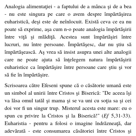
Analogia alimentaţiei - a faptului de a mânca şi de a bea
- nu este singura pe care o avem despre împărtăşirea
euharistică, deşi este de neînlocuit. Există ceva ce ea nu
poate să exprime, aşa cum n-o poate analogia împărtăşirii
între viţă şi mlădiţă. Acestea sunt împărtăşiri între
lucruri, nu între persoane. Împărtăşesc, dar nu ştiu să
împărtăşească. Aş vrea să insist asupra unei alte analogii
care ne poate ajuta să înţelegem natura împărtăşirii
euharistice ca împărtăşire între persoane care ştiu şi vor
să fie în împărtăşire.
Scrisoarea către Efeseni spune că o căsătorie umană este
un simbol al unirii între Cristos şi Biserică: "De aceea îşi
va lăsa omul tatăl şi mama şi se va uni cu soţia sa şi cei
doi vor fi un singur trup. Misterul acesta este mare: eu o
spun cu privire la Cristos şi la Biserică!" (
Ef
5,31-33).
Euharistia - pentru a folosi o imagine îndrăzneaţă, dar
adevărată - este consumarea căsătoriei între Cristos şi