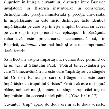
slujirilor: în liturgia cuvântului, distincţia între Biserica
învăţătoare şi Biserica însuşitoare; în consacrare,
distincţia între preoţia ministerială şi preoţia universală.
În împărtăşanie nu este nicio distincţie. Este identică
împărtăşania pe care o primeşte simplul botezat cu aceea
pe care o primeşte preotul sau episcopul. Împărtăşania
euharistică este proclamarea sacramentală că, în
Biserică,
koinonia
vine mai întâi şi este mai importantă
decât ierarhia.
Să reflectăm asupra împărtăşaniei euharistice pornind de
la un text al Sfântului Paul: "Potirul binecuvântării pe
care îl binecuvântăm nu este oare împărtăşire cu sângele
lui Cristos? Pâinea pe care o frângem nu este oare
împărtăşire cu trupul lui Cristos? Pentru că este o singură
pâine, noi, cei mulţi, suntem un singur trup, căci toţi ne
împărtăşim din aceeaşi unică pâine" (
1Cor
10,16-17).
Cuvântul "trup" apare de două ori în cele două versete,