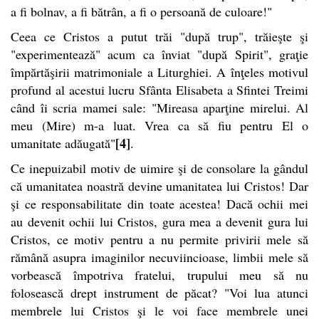
a fi bolnav, a fi bătrân, a fi o persoană de culoare!"
Ceea ce Cristos a putut trăi "după trup", trăieşte şi
"experimentează" acum ca înviat "după Spirit", graţie
împărtăşirii matrimoniale a Liturghiei. A înţeles motivul
profund al acestui lucru Sfânta Elisabeta a Sfintei Treimi
când îi scria mamei sale: "Mireasa aparţine mirelui. Al
meu (Mire) m-a luat. Vrea ca să fiu pentru El o
[4]
umanitate adăugată"
.
Ce inepuizabil motiv de uimire şi de consolare la gândul
că umanitatea noastră devine umanitatea lui Cristos! Dar
şi ce responsabilitate din toate acestea! Dacă ochii mei
au devenit ochii lui Cristos, gura mea a devenit gura lui
Cristos, ce motiv pentru a nu permite privirii mele să
rămână asupra imaginilor necuviincioase, limbii mele să
vorbească împotriva fratelui, trupului meu să nu
folosească drept instrument de păcat? "Voi lua atunci
membrele lui Cristos şi le voi face membrele unei