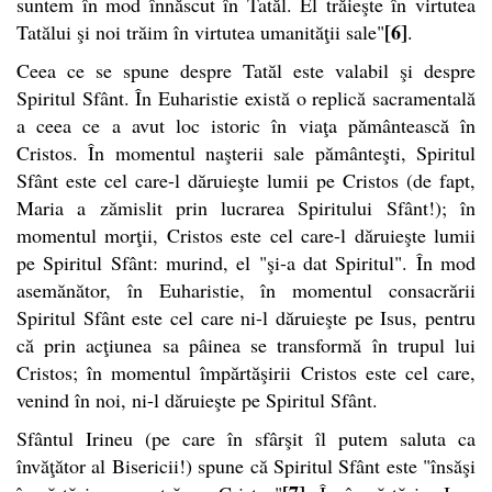
suntem în mod înnăscut în Tatăl. El trăieşte în virtutea
[6]
Tatălui şi noi trăim în virtutea umanităţii sale"
.
Ceea ce se spune despre Tatăl este valabil şi despre
Spiritul Sfânt. În Euharistie există o replică sacramentală
a ceea ce a avut loc istoric în viaţa pământească în
Cristos. În momentul naşterii sale pământeşti, Spiritul
Sfânt este cel care-l dăruieşte lumii pe Cristos (de fapt,
Maria a zămislit prin lucrarea Spiritului Sfânt!); în
momentul morţii, Cristos este cel care-l dăruieşte lumii
pe Spiritul Sfânt: murind, el "şi-a dat Spiritul". În mod
asemănător, în Euharistie, în momentul consacrării
Spiritul Sfânt este cel care ni-l dăruieşte pe Isus, pentru
că prin acţiunea sa pâinea se transformă în trupul lui
Cristos; în momentul împărtăşirii Cristos este cel care,
venind în noi, ni-l dăruieşte pe Spiritul Sfânt.
Sfântul Irineu (pe care în sfârşit îl putem saluta ca
învăţător al Bisericii!) spune că Spiritul Sfânt este "însăşi