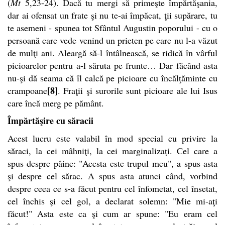
(
Mt
5,23-24). Dacă tu mergi să primeşte împărtăşania,
dar ai ofensat un frate şi nu te-ai împăcat, ţii supărare, tu
te asemeni - spunea tot Sfântul Augustin poporului - cu o
persoană care vede venind un prieten pe care nu l-a văzut
de mulţi ani. Aleargă să-l întâlnească, se ridică în vârful
picioarelor pentru a-l săruta pe frunte… Dar făcând asta
nu-şi dă seama că îl calcă pe picioare cu încălţăminte cu
[8]
crampoane
. Fraţii şi surorile sunt picioare ale lui Isus
care încă merg pe pământ.
Împărtăşire cu săracii
Acest lucru este valabil în mod special cu privire la
săraci, la cei mâhniţi, la cei marginalizaţi. Cel care a
spus despre pâine: "Acesta este trupul meu", a spus asta
şi despre cel sărac. A spus asta atunci când, vorbind
despre ceea ce s-a făcut pentru cel înfometat, cel însetat,
cel închis şi cel gol, a declarat solemn: "Mie mi-aţi
făcut!" Asta este ca şi cum ar spune: "Eu eram cel