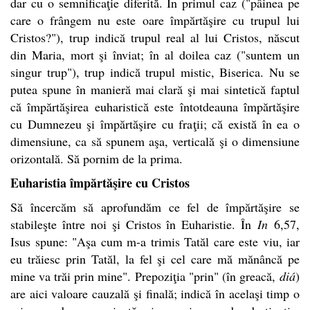
dar cu o semnificaţie diferită. În primul caz ("pâinea pe
care o frângem nu este oare împărtăşire cu trupul lui
Cristos?"), trup indică trupul real al lui Cristos, născut
din Maria, mort şi înviat; în al doilea caz ("suntem un
singur trup"), trup indică trupul mistic, Biserica. Nu se
putea spune în manieră mai clară şi mai sintetică faptul
că împărtăşirea euharistică este întotdeauna împărtăşire
cu Dumnezeu şi împărtăşire cu fraţii; că există în ea o
dimensiune, ca să spunem aşa, verticală şi o dimensiune
orizontală. Să pornim de la prima.
Euharistia împărtăşire cu Cristos
Să încercăm să aprofundăm ce fel de împărtăşire se
stabileşte între noi şi Cristos în Euharistie. În
In
6,57,
Isus spune: "Aşa cum m-a trimis Tatăl care este viu, iar
eu trăiesc prin Tatăl, la fel şi cel care mă mănâncă pe
mine va trăi prin mine". Prepoziţia "prin" (în greacă,
diá
)
are aici valoare cauzală şi finală; indică în acelaşi timp o