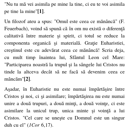
"Nu tu mă vei asimila pe mine la tine, ci eu te voi asimila
[1]
pe tine la mine"
.
Un filozof ateu a spus: "Omul este ceea ce mănâncă" (F.
Feuerbach), voind să spună că în om nu există o diferenţă
calitativă între materie şi spirit, ci totul se reduce la
componenta organică şi materială. Graţie Euharistiei,
creştinul este cu adevărat ceea ce mănâncă! Scria deja,
cu mult timp înaintea lui, Sfântul Leon cel Mare:
"Participarea noastră la trupul şi la sângele lui Cristos nu
tinde la altceva decât să ne facă să devenim ceea ce
[2]
mâncăm"
.
Aşadar, în Euharistie nu este numai împărtăşire între
Cristos şi noi, ci şi asimilare; împărtăşirea nu este numai
unire a două trupuri, a două minţi, a două voinţe, ci este
asimilare la unicul trup, unica minte şi voinţă a lui
Cristos. "Cel care se uneşte cu Domnul este un singur
duh cu el" (
1Cor
6,17).