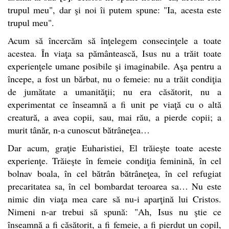
trupul meu", dar şi noi îi putem spune: "Ia, acesta este
trupul meu".
Acum să încercăm să înţelegem consecinţele a toate
acestea. În viaţa sa pământească, Isus nu a trăit toate
experienţele umane posibile şi imaginabile. Aşa pentru a
începe, a fost un bărbat, nu o femeie: nu a trăit condiţia
de jumătate a umanităţii; nu era căsătorit, nu a
experimentat ce înseamnă a fi unit pe viaţă cu o altă
creatură, a avea copii, sau, mai rău, a pierde copii; a
murit tânăr, n-a cunoscut bătrâneţea…
Dar acum, graţie Euharistiei, El trăieşte toate aceste
experienţe. Trăieşte în femeie condiţia feminină, în cel
bolnav boala, în cel bătrân bătrâneţea, în cel refugiat
precaritatea sa, în cel bombardat teroarea sa… Nu este
nimic din viaţa mea care să nu-i aparţină lui Cristos.
Nimeni n-ar trebui să spună: "Ah, Isus nu ştie ce
înseamnă a fi căsătorit, a fi femeie, a fi pierdut un copil,