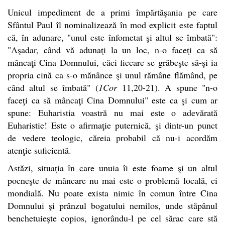
Unicul impediment de a primi împărtăşania pe care
Sfântul Paul îl nominalizează în mod explicit este faptul
că, în adunare, "unul este înfometat şi altul se îmbată":
"Aşadar, când vă adunaţi la un loc, n-o faceţi ca să
mâncaţi Cina Domnului, căci fiecare se grăbeşte să-şi ia
propria cină ca s-o mănânce şi unul rămâne flămând, pe
când altul se îmbată" (
1Cor
11,20-21). A spune "n-o
faceţi ca să mâncaţi Cina Domnului" este ca şi cum ar
spune: Euharistia voastră nu mai este o adevărată
Euharistie! Este o afirmaţie puternică, şi dintr-un punct
de vedere teologic, căreia probabil că nu-i acordăm
atenţie suficientă.
Astăzi, situaţia în care unuia îi este foame şi un altul
pocneşte de mâncare nu mai este o problemă locală, ci
mondială. Nu poate exista nimic în comun între Cina
Domnului şi prânzul bogatului nemilos, unde stăpânul
benchetuieşte copios, ignorându-l pe cel sărac care stă