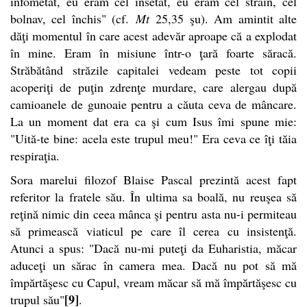
înfometat, eu eram cel însetat, eu eram cel străin, cel
bolnav, cel închis" (cf.
Mt
25,35 şu).
Am amintit alte
dăţi momentul în care acest adevăr aproape că a explodat
în mine. Eram în misiune într-o ţară foarte săracă.
Străbătând străzile capitalei vedeam peste tot copii
acoperiţi de puţin zdrenţe murdare, care alergau după
camioanele de gunoaie pentru a căuta ceva de mâncare.
La un moment dat era ca şi cum Isus îmi spune mie:
"Uită-te bine: acela este trupul meu!" Era ceva ce îţi tăia
respiraţia.
Sora marelui filozof Blaise Pascal prezintă acest fapt
referitor la fratele său. În ultima sa boală, nu reuşea să
reţină nimic din ceea mânca şi pentru asta nu-i permiteau
să primească viaticul pe care îl cerea cu insistenţă.
Atunci a spus: "Dacă nu-mi puteţi da Euharistia, măcar
aduceţi un sărac în camera mea. Dacă nu pot să mă
împărtăşesc cu Capul, vream măcar să mă împărtăşesc cu
[9]
trupul său"
.