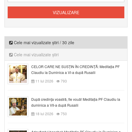
Cele mai vizualizate știri / 30 zile
Cele mai vizualizate știri
CELOR CARE NE SUSȚIN ÎN CREDINȚĂ: Meditația PF
Claudiu la Duminica a VI-a după Rusalii
11 Iul 2026
793
După credinţa voastră, fie vouă! Meditația PF Claudiu la
duminica a VII-a după Rusalii
18 Iul 2026
750
Adevăratul banchet: Meditația PF Claudiu la Duminica a