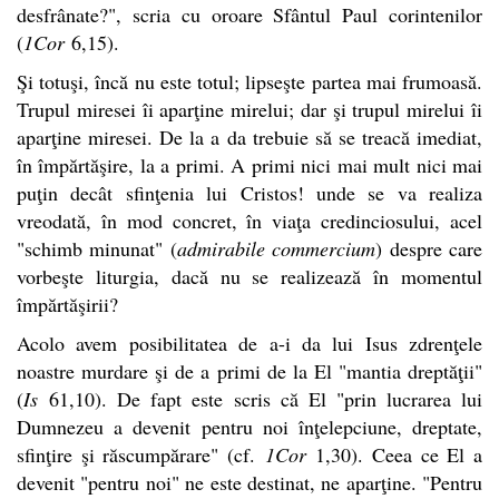
desfrânate?", scria cu oroare Sfântul Paul corintenilor
(
1Cor
6,15).
Şi totuşi, încă nu este totul; lipseşte partea mai frumoasă.
Trupul miresei îi aparţine mirelui; dar şi trupul mirelui îi
aparţine miresei. De la a da trebuie să se treacă imediat,
în împărtăşire, la a primi. A primi nici mai mult nici mai
puţin decât sfinţenia lui Cristos! unde se va realiza
vreodată, în mod concret, în viaţa credinciosului, acel
"schimb minunat" (
admirabile commercium
) despre care
vorbeşte liturgia, dacă nu se realizează în momentul
împărtăşirii?
Acolo avem posibilitatea de a-i da lui Isus zdrenţele
noastre murdare şi de a primi de la El "mantia dreptăţii"
(
Is
61,10). De fapt este scris că El "prin lucrarea lui
Dumnezeu a devenit pentru noi înţelepciune, dreptate,
sfinţire şi răscumpărare" (cf.
1Cor
1,30).
Ceea ce El a
devenit "pentru noi" ne este destinat, ne aparţine. "Pentru