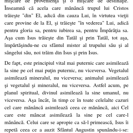
mişcare de provenienţă şi o mişcare de destinaţie.
Înseamnă că acela care mănâncă trupul lui Cristos
trăieşte "din" El, adică din cauza Lui, în virtutea vieţii
care provine de la El, şi trăieşte "în vederea" Lui, adică
pentru gloria sa, pentru iubirea sa, pentru Împărăţia sa.
Aşa cum Isus trăieşte din Tatăl şi prin Tatăl, tot aşa,
împărtăşindu-ne cu sfântul mister al trupului său şi al
sângelui său, noi trăim din Isus şi prin Isus.
De fapt, este principiul vital mai puternic care asimilează
la sine pe cel mai puţin puternic, nu viceversa. Vegetalul
asimilează mineralul, nu viceversa; animalul asimilează
şi vegetalul şi mineralul, nu viceversa. Astfel acum, pe
planul spiritual, divinul asimilează la sine umanul, nu
viceversa. Aşa încât, în timp ce în toate celelalte cazuri
cel care mănâncă asimilează ceea ce mănâncă, aici Cel
care este mâncat asimilează la sine pe cel care-l
mănâncă. Celui care se apropie ca să-l primească, Isus îi
repetă ceea ce a auzit Sfântul Augustin spunându-i-se: