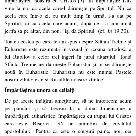
[7]
împărtăşirea noastră cu Cristos"
. În împărtăşire Isus
vine la noi ca acela care-l dăruieşte pe Spiritul. Nu ca
acela care într-o zi, cu mult timp în urmă, l-a dat pe
Spiritul, ci ca acela care acum, după ce s-a consumat
jertfa sa pe altar, din nou, "îşi dă Spiritul" (cf.
In
19,30).
Toate acestea pe care le-am spus despre Sfânta Treime şi
Euharistie este rezumată în vizual în icoana ortodoxă a
lui Rubliov a celor trei îngeri în jurul altarului. Toată
Sfânta Treime ne dăruieşte Euharistia şi ni se dăruieşte
nouă în Euharistie. Euharistia nu este numai Paştele
nostru zilnic; este şi Rusaliile noastre zilnice!
Împărtăşirea unora cu ceilalţi
De pe aceste înălţimi ameţitoare, să ne întoarcem acum
pe pământ şi să trecem la a doua dimensiune a
împărtăşirii euharistice: împărtăşirea cu trupul lui Cristos
care este Biserica. Să ne amintim de cuvântul
apostolului: "Pentru că este o singură pâine, noi, cei