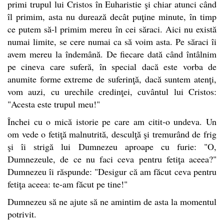
primi trupul lui Cristos în Euharistie şi chiar atunci când
îl primim, asta nu durează decât puţine minute, în timp
ce putem să-l primim mereu în cei săraci. Aici nu există
numai limite, se cere numai ca să voim asta. Pe săraci îi
avem mereu la îndemână. De fiecare dată când întâlnim
pe cineva care suferă, în special dacă este vorba de
anumite forme extreme de suferinţă, dacă suntem atenţi,
vom auzi, cu urechile credinţei, cuvântul lui Cristos:
"Acesta este trupul meu!"
Închei cu o mică istorie pe care am citit-o undeva. Un
om vede o fetiţă malnutrită, desculţă şi tremurând de frig
şi îi strigă lui Dumnezeu aproape cu furie: "O,
Dumnezeule, de ce nu faci ceva pentru fetiţa aceea?"
Dumnezeu îi răspunde: "Desigur că am făcut ceva pentru
fetiţa aceea: te-am făcut pe tine!"
Dumnezeu să ne ajute să ne amintim de asta la momentul
potrivit.