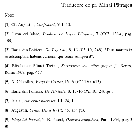
Traducere de pr. Mihai Pătraşcu
Note:
[1]
Cf. Augustin,
Confesiuni
, VII, 10.
[2]
Leon cel Mare,
Predica 12 despre Pătimire
, 7 (
CCL
138A, pag.
388).
[3]
Ilariu din Poitiers,
De Trinitate
, 8, 16 (
PL
10, 248): "Eius tantum in
se adsumptam habens carnem, qui suam sumpserit".
[4]
Elisabeta a Sfintei Treimi,
Scrisoarea 261, către mama
(în
Scritti
,
Roma 1967, pag. 457).
[5]
N. Cabasilas,
Viaţa în Cristos
, IV, 6 (
PG
150, 613).
[6]
Ilariu din Poitiers,
De Trinitate
, 8, 13-16 (
PL
10, 246 şu).
[7]
Irineu,
Adversus haereses
, III, 24, 1.
[8]
Augustin,
Sermo Denis
6 (
PL
46, 834 şu).
[9]
Viaţa lui Pascal
, în B. Pascal,
Oeuvres complètes
, Paris 1954, pag. 3
şu.