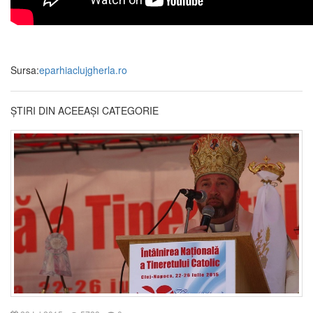
Sursa:
eparhiaclujgherla.ro
ȘTIRI DIN ACEEAȘI CATEGORIE