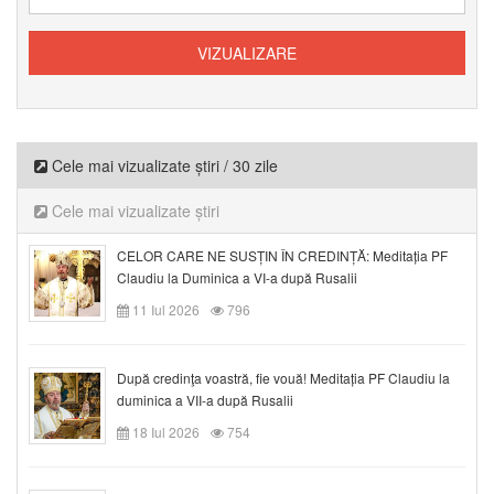
Cele mai vizualizate știri / 30 zile
Cele mai vizualizate știri
CELOR CARE NE SUSȚIN ÎN CREDINȚĂ: Meditația PF
Claudiu la Duminica a VI-a după Rusalii
11 Iul 2026
796
După credinţa voastră, fie vouă! Meditația PF Claudiu la
duminica a VII-a după Rusalii
18 Iul 2026
754