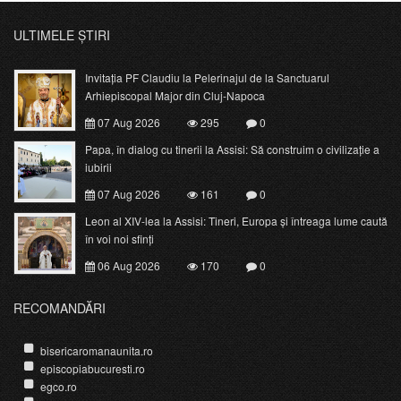
ULTIMELE ȘTIRI
Invitația PF Claudiu la Pelerinajul de la Sanctuarul
Arhiepiscopal Major din Cluj-Napoca
07 Aug 2026
295
0
Papa, în dialog cu tinerii la Assisi: Să construim o civilizație a
iubirii
07 Aug 2026
161
0
Leon al XIV-lea la Assisi: Tineri, Europa și întreaga lume caută
în voi noi sfinți
06 Aug 2026
170
0
RECOMANDĂRI
bisericaromanaunita.ro
episcopiabucuresti.ro
egco.ro