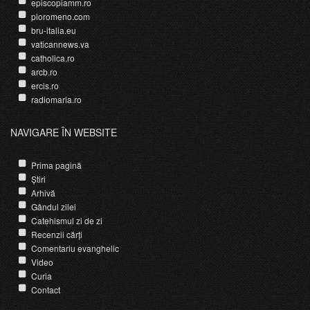
episcopiamm.ro
pioromeno.com
bru-italia.eu
vaticannews.va
catholica.ro
arcb.ro
ercis.ro
radiomaria.ro
NAVIGARE ÎN WEBSITE
Prima pagină
Știri
Arhivă
Gândul zilei
Catehismul zi de zi
Recenzii cărți
Comentariu evanghelic
Video
Curia
Contact