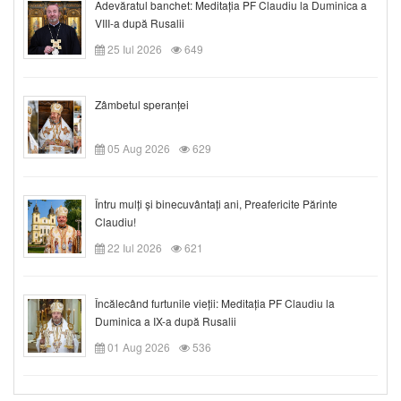
Adevăratul banchet: Meditația PF Claudiu la Duminica a
VIII-a după Rusalii
25 Iul 2026
649
Zâmbetul speranței
05 Aug 2026
629
Întru mulți și binecuvântați ani, Preafericite Părinte
Claudiu!
22 Iul 2026
621
Încălecând furtunile vieții: Meditația PF Claudiu la
Duminica a IX-a după Rusalii
01 Aug 2026
536