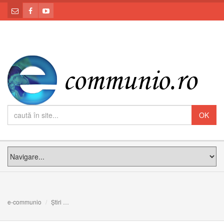
e-communio
Știri
Video: Cuvântul de învățătură al PS Claudiu în Duminica