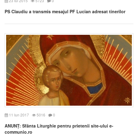
23 Iul 2015
5723
0
PS Claudiu a transmis mesajul PF Lucian adresat tinerilor
11 Iun 2017
5016
0
ANUNȚ: Sfânta Liturghie pentru prietenii site-ului e-
communio.ro