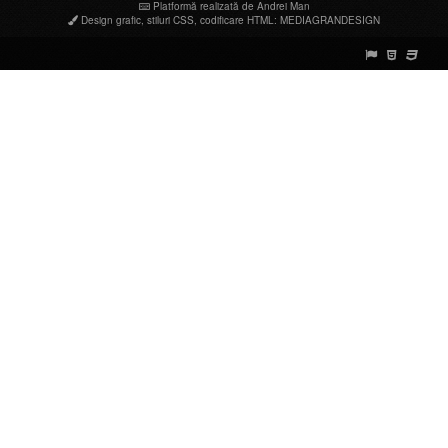
Platformă realizată de Andrei Man
Design grafic
,
stiluri CSS
,
codificare HTML
:
MEDIAGRANDESIGN