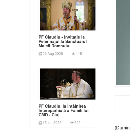
PF Claudiu - Invitație la
Pelerinajul la Sanctuarul
Maicii Domnului
06 Aug 2026
115
PF Claudiu, la Întâlnirea
Intereparhială a Familiilor,
CMD - Cluj
15 Iun 2026
692
(Dumini