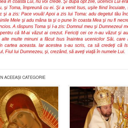
a în coasta Lui, nu voi crede. Şi după opt zile, ucenicii Lui era
, şi Toma, împreună cu ei. Şi a venit Isus, uşile fiind încuiate, 
oc şi a zis: Pace vouă! Apoi a zis lui Toma: adu degetul tău în
inile Mele şi adu mâna ta şi o pune în coasta Mea şi nu fi necr
incios. A răspuns Toma şi I-a zis: Domnul meu şi Dumnezeul m
: pentru că M-ai văzut ai crezut. Fericiţi cei ce n-au văzut şi au
 alte multe minuni a făcut Isus înaintea ucenicilor Săi, care
în cartea aceasta. Iar acestea s-au scris, ca să credeţi că I
ul, Fiul lui Dumnezeu, şi, crezând, să aveţi viaţă în numele Lui.
DIN ACEEAȘI CATEGORIE