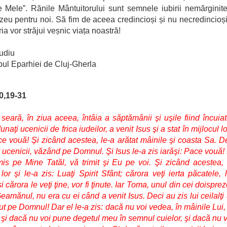
 Mele”. Rănile Mântuitorului sunt semnele iubirii nemărginite
u pentru noi. Să fim de aceea credincioși și nu necredincioș
ia vor străjui veșnic viața noastră!
udiu
ul Eparhiei de Cluj-Gherla
0,19-31
d seară, în ziua aceea, întâia a săptămânii şi uşile fiind încuia
naţi ucenicii de frica iudeilor, a venit Isus şi a stat în mijlocul lo
ce vouă! Şi zicând acestea, le-a arătat mâinile şi coasta Sa. D
 ucenicii, văzând pe Domnul. Şi Isus le-a zis iarăşi: Pace vouă
mis pe Mine Tatăl, vă trimit şi Eu pe voi. Şi zicând acestea, 
lor şi le-a zis: Luaţi Spirit Sfânt; cărora veţi ierta păcatele, l
şi cărora le veţi ţine, vor fi ţinute. Iar Toma, unul din cei doispre
eamănul, nu era cu ei când a venit Isus. Deci au zis lui ceilalţi 
t pe Domnul! Dar el le-a zis: dacă nu voi vedea, în mâinile Lui
, şi dacă nu voi pune degetul meu în semnul cuielor, şi dacă nu 