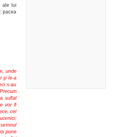
 ale lui
i: pacea
te, unde
r şi le-a
eci s-au
! Precum
a suflat
e vor fi
zece, cel
ucenici:
, semnul
voi pune