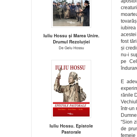
apostol
creatur
moartea
tovarăș
iubirea
acestei
Iuliu Hossu și Marea Unire.
Drumul Rezoluției
fost tăr
De Gelu Hossu
și credi
nu-i su
pe Cel 
îndurar
E adev
experim
rănile 
Vechiul
într-un
Dumneze
“Sion z
Iuliu Hossu. Epistole
de prun
Pastorale
femeie 