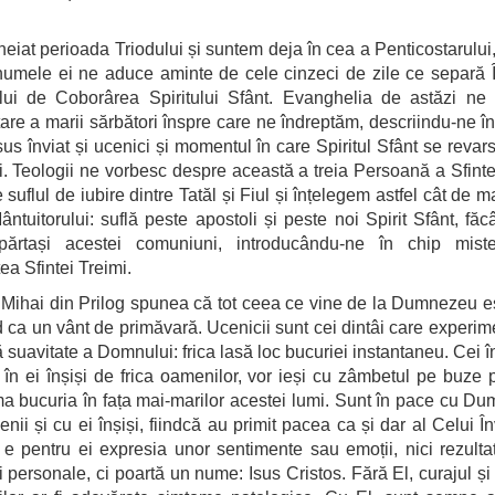
heiat perioada Triodului și suntem deja în cea a Penticostarului,
numele ei ne aduce aminte de cele cinzeci de zile ce separă 
ui de Coborârea Spiritului Sfânt. Evanghelia de astăzi ne 
are a marii sărbători înspre care ne îndreptăm, descriindu-ne în
Isus înviat și ucenici și momentul în care Spiritul Sfânt se revar
i. Teologii ne vorbesc despre această a treia Persoană a Sfinte
 suflul de iubire dintre Tatăl și Fiul și înțelegem astfel cât de 
ântuitorului: suflă peste apostoli și peste noi Spirit Sfânt, fă
 părtași acestei comuniuni, introducându-ne în chip miste
ea Sfintei Treimi.
 Mihai din Prilog spunea că tot ceea ce vine de la Dumnezeu e
d ca un vânt de primăvară. Ucenicii sunt cei dintâi care experi
 suavitate a Domnului: frica lasă loc bucuriei instantaneu. Cei în
 în ei înșiși de frica oamenilor, vor ieși cu zâmbetul pe buze 
a bucuria în fața mai-marilor acestei lumi. Sunt în pace cu D
nii și cu ei înșiși, fiindcă au primit pacea ca și dar al Celui În
e pentru ei expresia unor sentimente sau emoții, nici rezulta
ri personale, ci poartă un nume: Isus Cristos. Fără El, curajul și