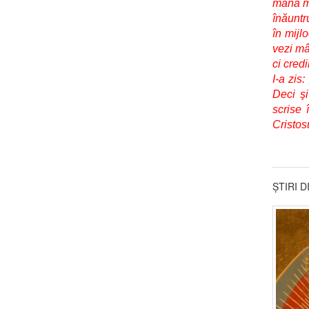
mâna me
înăuntru
în mijl
vezi mâ
ci cred
I-a zis
Deci şi
scrise 
Cristos
ȘTIRI 