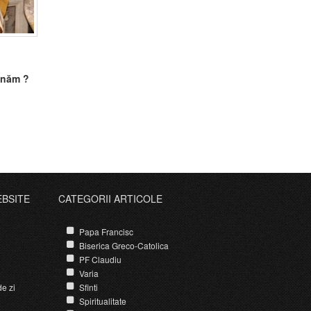
ănăm ?
EBSITE
CATEGORII ARTICOLE
Papa Francisc
Biserica Greco-Catolica
PF Claudiu
Varia
e zi
Sfinti
Spiritualitate