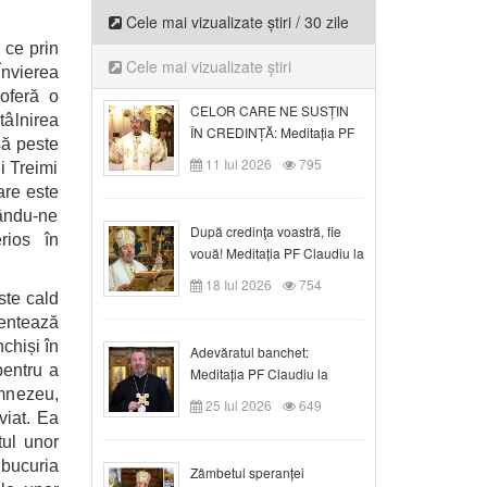
Cele mai vizualizate știri / 30 zile
 ce prin
Cele mai vizualizate știri
Învierea
oferă o
CELOR CARE NE SUSȚIN
tâlnirea
ÎN CREDINȚĂ: Meditația PF
să peste
Claudiu la Duminica a VI-a
11 Iul 2026
795
i Treimi
după Rusalii
mare este
cându-ne
După credinţa voastră, fie
rios în
vouă! Meditația PF Claudiu la
duminica a VII-a după Rusalii
18 Iul 2026
754
ste cald
mentează
chiși în
Adevăratul banchet:
pentru a
Meditația PF Claudiu la
umnezeu,
Duminica a VIII-a după
25 Iul 2026
649
Rusalii
viat. Ea
tul unor
 bucuria
Zâmbetul speranței