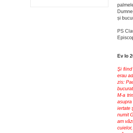
palmele
Dumneze
și bucur
PS Cla
Episcop
Ev Io 2
Şi fiin
erau adu
zis: Pa
bucurat
M-a tri
asupra 
iertate 
numit G
am văzu
cuielor