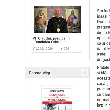
S-a înc
însăși 
Domnul
pregust
dintre 
PF Claudiu, predica în
apostol
„Duminica Orbului”
ca și de
20 Mai 2026
956
darul M
astfel
dragost
Fratele
Recenzii cărți
și blân
această
casă și
proclam
cu oame
nu mai 
împlini