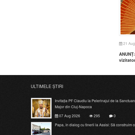
21 Aug
ANUNȚ: 
vizitato
ULTIMELE ȘTIRI
Invitația PF Claudiu la Pelerinajul de la Sanctuar
Major din Cluj-Napoca
07 Aug 2026
295
0
Papa, în dialog cu tinerii la Assisi: Să construim o c