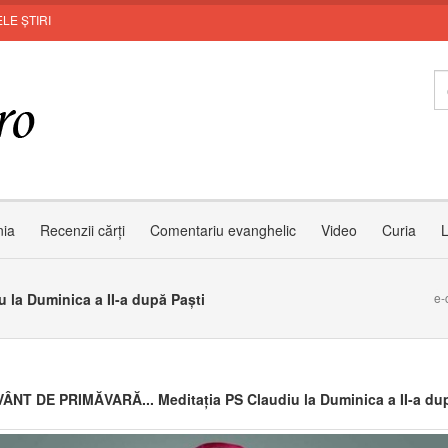
LE ȘTIRI
I
nia
Recenzii cărți
Comentariu evanghelic
Video
Curia
L
la Duminica a II-a după Paști
e-
ÂNT DE PRIMĂVARĂ... Meditația PS Claudiu la Duminica a II-a dup