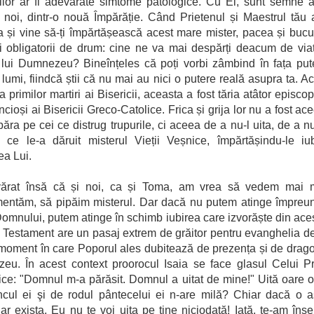
ilor ar fi adevărate simtome patologice. Cu El, sunt semne 
i noi, dintr-o nouă Împărăție. Când Prietenul și Maestrul tău 
 și vine să-ți împărtășească acest mare mister, pacea și bucu
i obligatorii de drum: cine ne va mai despărți deacum de via
 lui Dumnezeu? Bineînțeles că poți vorbi zâmbind în fața pute
 lumi, fiindcă știi că nu mai au nici o putere reală asupra ta. A
ia primilor martiri ai Bisericii, aceasta a fost tăria atâtor episcop
ncioși ai Bisericii Greco-Catolice. Frica și grija lor nu a fost a
păra pe cei ce distrug trupurile, ci aceea de a nu-l uita, de a nu
ce le-a dăruit misterul Vieții Veșnice, împărtășindu-le iu
ea Lui.
ărat însă că și noi, ca și Toma, am vrea să vedem mai m
entăm, să pipăim misterul. Dar dacă nu putem atinge împreu
Domnului, putem atinge în schimb iubirea care izvorăște din aces
 Testament are un pasaj extrem de grăitor pentru evanghelia de
 moment în care Poporul ales dubitează de prezența și de drago
u. În acest context proorocul Isaia se face glasul Celui Pr
ice: "Domnul m-a părăsit. Domnul a uitat de mine!" Uită oare 
cul ei şi de rodul pântecelui ei n-are milă? Chiar dacă o a
ar exista, Eu nu te voi uita pe tine niciodată! Iată, te-am îns