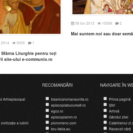
08 Iun 2013
10556
2
Mai suntem noi sau doar sem
 2014
5005
1
Sfânta Liturghie pentru toți
rii site-ului e-communio.ro
RECOMANDĂRI
NAVIGARE ÎN W
ul Arhiepiscopal
bisericaromanaunita.ro
Prima pagină
episcopiabucuresti.ro
Știri
egco.ro
Arhivă
episcopiamm.ro
Gândul zilei
ivilizație a iubirii
pioromeno.com
Catehismul zi d
bru-italia.eu
Recenzii cărți