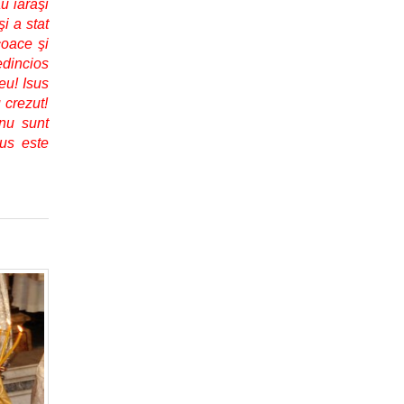
u iarăşi
şi a stat
coace şi
edincios
eu! Isus
 crezut!
 nu sunt
sus este