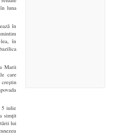
 în luna
rează în
 amintim
lea, în
bazilica
ța Marii
le care
 creștin
 spovada
 5 iulie
a simțit
ării lui
umnezeu