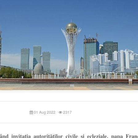
01 Aug 2022
2317
ând invitația autorităților civile și ecleziale, papa Fran