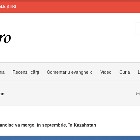
LE ȘTIRI
I
nia
Recenzii cărți
Comentariu evanghelic
Video
Curia
L
tan
e-
ancisc va merge, în septembrie, în Kazahstan