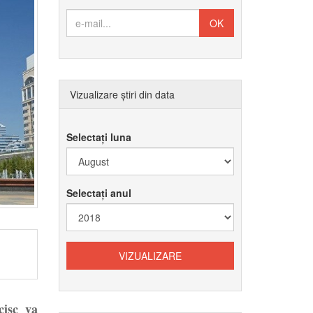
Vizualizare știri din data
Selectați luna
Selectați anul
cisc va