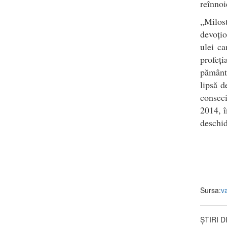
reînnoi
„Milos
devoțio
ulei ca
profeț
pământu
lipsă d
conseci
2014, î
deschid
Sursa:
v
ȘTIRI 