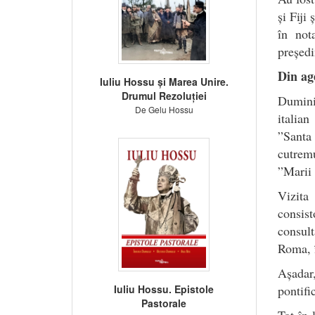
și Fiji
în not
președi
Din ag
Iuliu Hossu și Marea Unire.
Drumul Rezoluției
Duminic
De Gelu Hossu
italian
”Santa
cutrem
”Marii 
Vizita
consist
consult
Roma, î
Așadar
Iuliu Hossu. Epistole
pontifi
Pastorale
Tot în 