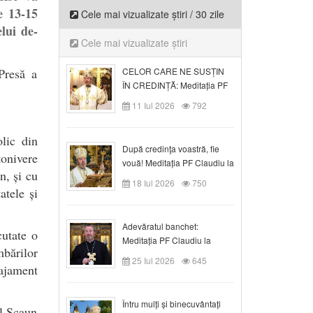
e 13-15
Cele mai vizualizate știri / 30 zile
lui de-
Cele mai vizualizate știri
 Presă a
CELOR CARE NE SUSȚIN
ÎN CREDINȚĂ: Meditația PF
Claudiu la Duminica a VI-a
11 Iul 2026
792
după Rusalii
olic din
După credinţa voastră, fie
tonivere
vouă! Meditația PF Claudiu la
n, și cu
duminica a VII-a după Rusalii
18 Iul 2026
750
atele și
Adevăratul banchet:
cutate o
Meditația PF Claudiu la
bărilor
Duminica a VIII-a după
25 Iul 2026
645
gajament
Rusalii
Întru mulți și binecuvântați
ul Scaun