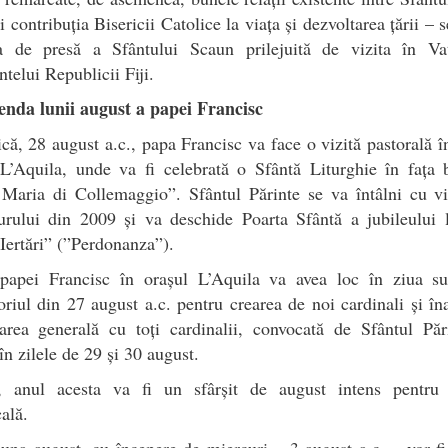
 și contribuția Bisericii Catolice la viața și dezvoltarea țării – 
a de presă a Sfântului Scaun prilejuită de vizita în Va
ntelui Republicii Fiji.
enda lunii august a papei Francisc
ă, 28 august a.c., papa Francisc va face o vizită pastorală î
 L’Aquila, unde va fi celebrată o Sfântă Liturghie în fața b
 Maria di Collemaggio”. Sfântul Părinte se va întâlni cu vi
urului din 2009 și va deschide Poarta Sfântă a jubileului l
Iertări” (”Perdonanza”).
 papei Francisc în orașul L’Aquila va avea loc în ziua su
oriul din 27 august a.c. pentru crearea de noi cardinali și în
area generală cu toți cardinalii, convocată de Sfântul Păr
n zilele de 29 și 30 august.
, anul acesta va fi un sfârșit de august intens pentru
cală.
luna august, cu începere de miercuri – 3 august a.c. – vor fi