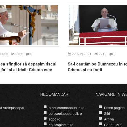
 2023
2155
0
22 Aug 2021
2719
0
a sfinților să depășim riscul
Să-l căutăm pe Dumnezeu în re
ării și al fricii; Cristos este
Cristos și cu frații
 nostru
RECOMANDĂRI
NAVIGARE ÎN W
ul Arhiepiscopal
bisericaromanaunita.ro
Prima pagină
episcopiabucuresti.ro
Știri
egco.ro
Arhivă
episcopiamm.ro
Gândul zilei