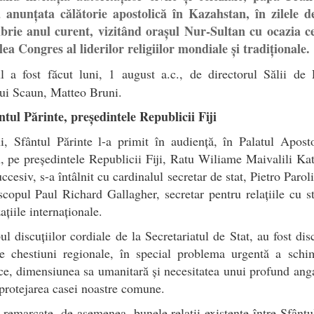
a anunțata călătorie apostolică în Kazahstan, în zilele d
brie anul curent, vizitând orașul Nur-Sultan cu ocazia ce
lea Congres al liderilor religiilor mondiale și tradiționale.
l a fost făcut luni, 1 august a.c., de directorul Sălii de
ui Scaun, Matteo Bruni.
tul Părinte, președintele Republicii Fiji
i, Sfântul Părinte l-a primit în audiență, în Palatul Apost
, pe președintele Republicii Fiji, Ratu Wiliame Maivalili Ka
uccesiv, s-a întâlnit cu cardinalul secretar de stat, Pietro Paroli
scopul Paul Richard Gallagher, secretar pentru relațiile cu st
ațiile internaționale.
ul discuțiilor cordiale de la Secretariatul de Stat, au fost dis
de chestiuni regionale, în special problema urgentă a schim
ce, dimensiunea sa umanitară și necesitatea unui profund an
protejarea casei noastre comune.
 remarcate, de asemenea, bunele relații existente între Sfânt