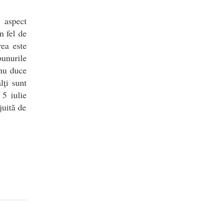
 aspect
n fel de
rea este
unurile
 nu duce
lți sunt
 5 iulie
juită de