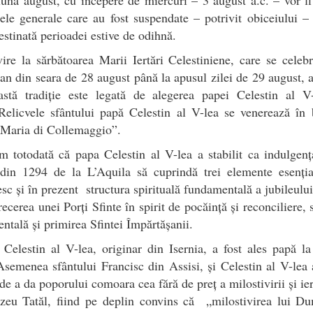
ele generale care au fost suspendate – potrivit obiceiului –
destinată perioadei estive de odihnă.
ire la sărbătoarea Marii Iertări Celestiniene, care se celeb
 an din seara de 28 august până la apusul zilei de 29 august,
astă tradiție este legată de alegerea papei Celestin al V-
elicvele sfântului papă Celestin al V-lea se venerează în 
 Maria di Collemaggio”.
 totodată că papa Celestin al V-lea a stabilit ca indulgen
i din 1294 de la L’Aquila să cuprindă trei elemente esenția
esc și în prezent structura spirituală fundamentală a jubileului
trecerea unei Porți Sfinte în spirit de pocăință și reconciliere,
ntală și primirea Sfintei Împărtășanii.
 Celestin al V-lea, originar din Isernia, a fost ales papă la
semenea sfântului Francisc din Assisi, și Celestin al V-lea 
de a da poporului comoara cea fără de preț a milostivirii și iert
eu Tatăl, fiind pe deplin convins că „milostivirea lui D