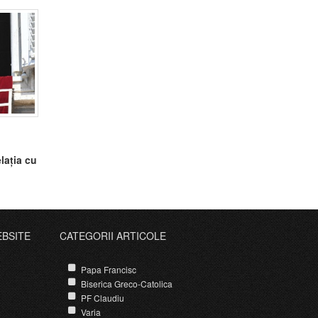
lația cu
EBSITE
CATEGORII ARTICOLE
Papa Francisc
Biserica Greco-Catolica
PF Claudiu
Varia