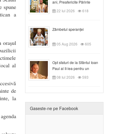
ani, Preafericite Părinte
se spune
Claudiu!
22 Iul 2026
618
tican a
Zâmbetul speranței
n orașul
05 Aug 2026
605
azilicii
ctimele
Opt sfaturi de la Sfântul Ioan
ocal al
Paul al II-lea pentru un
creștin
08 Iul 2026
593
ccesivă
ainte de
inte, la
Gaseste-ne pe Facebook
 agenda
 reluate