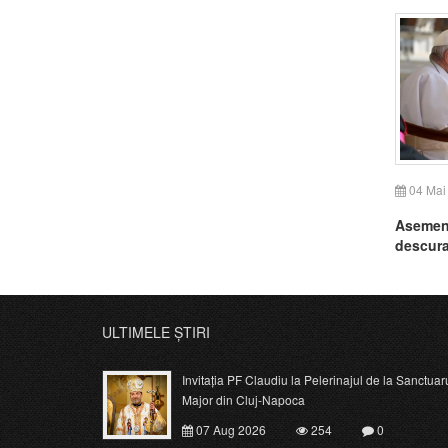
04 Mai
Asemene
descuraj
viitorul
ULTIMELE ȘTIRI
Invitația PF Claudiu la Pelerinajul de la Sanctuar
Major din Cluj-Napoca
07 Aug 2026
254
0