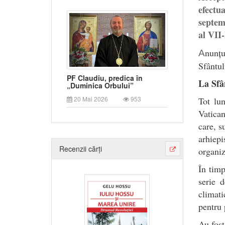
efectu
septem
al VII-
nunțu
A
Sfântul
PF Claudiu, predica în
La Sfân
„Duminica Orbului”
20 Mai 2026
953
Tot lun
Vatican
care, s
arhiepi
Recenzii cărți
organiz
În timp
serie 
climati
pentru 
Au fost