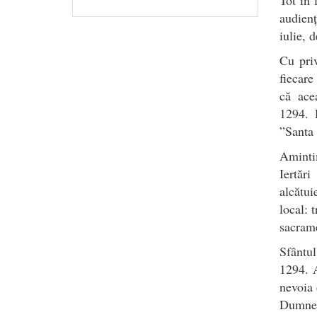
audienț
iulie, 
Cu priv
fiecare
că ace
1294. R
”Santa
Amintim
Iertăr
alcătui
local: 
sacrame
Sfântul
1294. A
nevoia 
Dumnez