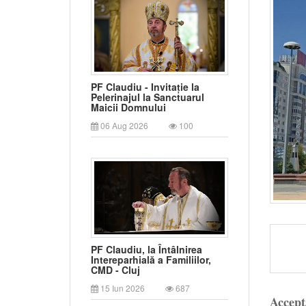
PF Claudiu - Invitație la
Pelerinajul la Sanctuarul
Maicii Domnului
06 Aug 2026
100
PF Claudiu, la Întâlnirea
Intereparhială a Familiilor,
CMD - Cluj
15 Iun 2026
687
Accept