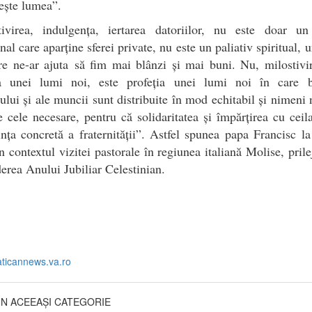
ește lumea”.
tivirea, indulgența, iertarea datoriilor, nu este doar un
nal care aparține sferei private, nu este un paliativ spiritual, u
re ne-ar ajuta să fim mai blânzi și mai buni. Nu, milostivi
ia unei lumi noi, este profeția unei lumi noi în care b
lui și ale muncii sunt distribuite în mod echitabil și nimeni
e cele necesare, pentru că solidaritatea și împărțirea cu ceila
nța concretă a fraternității”. Astfel spunea papa Francisc la
n contextul vizitei pastorale în regiunea italiană Molise, prile
erea Anului Jubiliar Celestinian.
aticannews.va.ro
DIN ACEEAȘI CATEGORIE