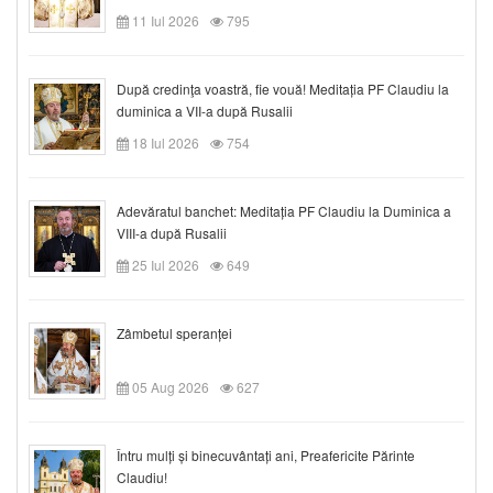
11 Iul 2026
795
După credinţa voastră, fie vouă! Meditația PF Claudiu la
duminica a VII-a după Rusalii
18 Iul 2026
754
Adevăratul banchet: Meditația PF Claudiu la Duminica a
VIII-a după Rusalii
25 Iul 2026
649
Zâmbetul speranței
05 Aug 2026
627
Întru mulți și binecuvântați ani, Preafericite Părinte
Claudiu!