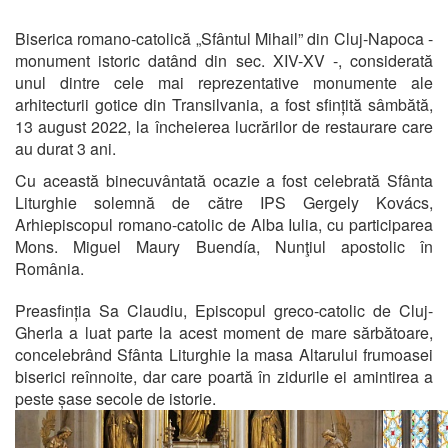
Biserica romano-catolică „Sfântul Mihail” din Cluj-Napoca -
monument istoric datând din sec. XIV-XV -, considerată
unul dintre cele mai reprezentative monumente ale
arhitecturii gotice din Transilvania, a fost sfințită sâmbătă,
13 august 2022, la încheierea lucrărilor de restaurare care
au durat 3 ani.
Cu această binecuvântată ocazie a fost celebrată Sfânta
Liturghie solemnă de către IPS Gergely Kovács,
Arhiepiscopul romano-catolic de Alba Iulia, cu participarea
Mons. Miguel Maury Buendía, Nunţiul apostolic în
România.
Preasfinția Sa Claudiu, Episcopul greco-catolic de Cluj-
Gherla a luat parte la acest moment de mare sărbătoare,
concelebrând Sfânta Liturghie la masa Altarului frumoasei
biserici reînnoite, dar care poartă în zidurile ei amintirea a
peste șase secole de istorie.