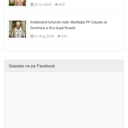
22 Iul 2026
620
Încălecând furtunile vieții: Meditația PF Claudiu la
Duminica a IX-a după Rusalii
01 Aug 2026
534
Gaseste-ne pe Facebook