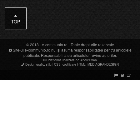
TOP
© 2018 -
e-communio.ro
- Toate drepturile rezervate
Site-ul e-communio.ro nu își asumă responsabilitatea pentru articolele
publicate. Responsabilitatea articolelor revine autorilor.
Platformă realizată de Andrei Man
Design grafic
,
stiluri CSS
,
codificare HTML
:
MEDIAGRANDESIGN