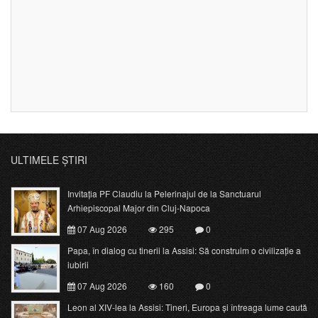
ULTIMELE ȘTIRI
Invitația PF Claudiu la Pelerinajul de la Sanctuarul
Arhiepiscopal Major din Cluj-Napoca
07 Aug 2026
295
0
Papa, în dialog cu tinerii la Assisi: Să construim o civilizație a
iubirii
07 Aug 2026
160
0
Leon al XIV-lea la Assisi: Tineri, Europa și întreaga lume caută