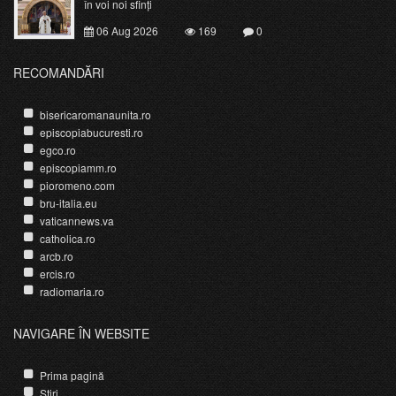
în voi noi sfinți
06 Aug 2026
169
0
RECOMANDĂRI
bisericaromanaunita.ro
episcopiabucuresti.ro
egco.ro
episcopiamm.ro
pioromeno.com
bru-italia.eu
vaticannews.va
catholica.ro
arcb.ro
ercis.ro
radiomaria.ro
NAVIGARE ÎN WEBSITE
Prima pagină
Știri