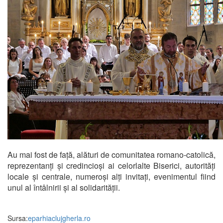
Au mai fost de față, alături de comunitatea romano-catolică,
reprezentanți și credincioși ai celorlalte Biserici, autorități
locale și centrale, numeroși alți invitați, evenimentul fiind
unul al întâlnirii și al solidarității.
Sursa:
eparhiaclujgherla.ro