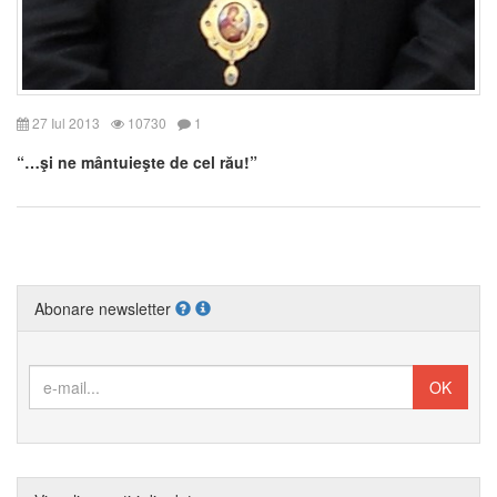
27 Iul 2013
10730
1
“…şi ne mântuieşte de cel rău!”
Abonare newsletter