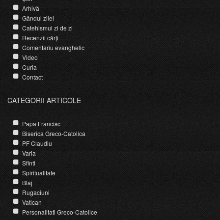
Arhivă
Gândul zilei
Catehismul zi de zi
Recenzii cărți
Comentariu evanghelic
Video
Curia
Contact
CATEGORII ARTICOLE
Papa Francisc
Biserica Greco-Catolica
PF Claudiu
Varia
Sfinti
Spiritualitate
Blaj
Rugaciuni
Vatican
Personalitati Greco-Catolice