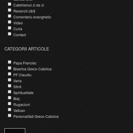
Catehismul zi de zi
Recenzii cărți
Comentariu evanghelic
Video
Curia
Contact
CATEGORII ARTICOLE
Papa Francisc
Biserica Greco-Catolica
PF Claudiu
Varia
Sfinti
Spiritualitate
Blaj
Rugaciuni
Vatican
Personalitati Greco-Catolice