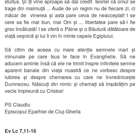
stultus. Și îți vine aproape să dai credit teoriei că omul se
trage din maimuță ... Aude de un regim nu de fiecare zi, ci
măcar de vinerea și asta pare ceva de neacceptat! I se
cere sa fie mai bun, mai Om și ... libertatea pare să-i fie
grav încălcată! I se oferă o Pâine și o Băutură dătătoare de
viață veșnică și lui îi vin în minte cepele Egiptului.
Să citim de aceea cu mare atenție semnele mari și
minunate pe care Isus le face în Evanghelie. Să ne
aducem aminte însă că ele ne trimit înspre infinitele semne
aparent banale din viața noastră ce ne vorbesc despre
iubirea și despre chemarea cu care ne învrednicește
Dumnezeu. Născuți din nimic și chemați să împărățim pe
vecie împreună cu Cristos!
PS Claudiu
Episcopul Eparhiei de Cluj-Gherla
Ev Lc 7,11-16