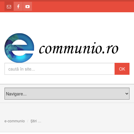
e-communio
Știri
O CURĂ PENTRU VIAȚA VEȘNICĂ: Meditația PS Claudiu 