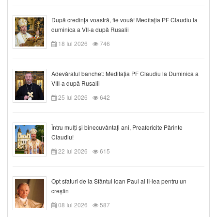
După credinţa voastră, fie vouă! Meditația PF Claudiu la
duminica a VII-a după Rusalii
18 Iul 2026
746
Adevăratul banchet: Meditația PF Claudiu la Duminica a
VIII-a după Rusalii
25 Iul 2026
642
Întru mulți și binecuvântați ani, Preafericite Părinte
Claudiu!
22 Iul 2026
615
Opt sfaturi de la Sfântul Ioan Paul al II-lea pentru un
creștin
08 Iul 2026
587