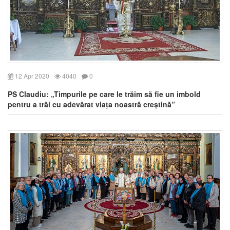
12 Apr 2020
4040
0
PS Claudiu: „Timpurile pe care le trăim să fie un imbold
pentru a trăi cu adevărat viața noastră creștină”