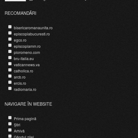
RECOMANDĂRI
bisericaromanaunita.ro
episcopiabucuresti.ro
egco.ro
episcopiamm.ro
pioromeno.com
bru-italia.eu
vaticannews.va
catholica.ro
arcb.ro
ercis.ro
radiomaria.ro
NAVIGARE ÎN WEBSITE
Prima pagină
Știri
Arhivă
Gândul zilei