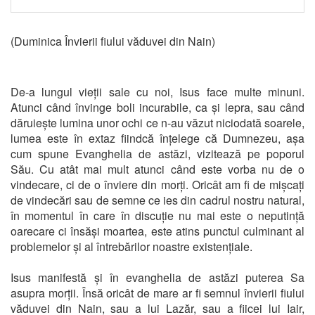
(Duminica Învierii fiului văduvei din Nain)
De-a lungul vieții sale cu noi, Isus face multe minuni.
Atunci când învinge boli incurabile, ca și lepra, sau când
dăruiește lumina unor ochi ce n-au văzut niciodată soarele,
lumea este în extaz fiindcă înțelege că Dumnezeu, așa
cum spune Evanghelia de astăzi, vizitează pe poporul
Său. Cu atât mai mult atunci când este vorba nu de o
vindecare, ci de o înviere din morți. Oricât am fi de mișcați
de vindecări sau de semne ce ies din cadrul nostru natural,
în momentul în care în discuție nu mai este o neputință
oarecare ci însăși moartea, este atins punctul culminant al
problemelor și al întrebărilor noastre existențiale.
Isus manifestă și în evanghelia de astăzi puterea Sa
asupra morții. Însă oricât de mare ar fi semnul învierii fiului
văduvei din Nain, sau a lui Lazăr, sau a fiicei lui Iair,