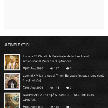
ULTIMELE ȘTIRI
Invitația PF Claudiu la Pelerinajul de la Sanctuarul
Arhiepiscopal Major din Cluj-Napoca
07 Aug 2026
137
0
Leon al XIV-lea la Assisi: Tineri, Europa și întreaga lume caută
în voi noi sfinți
06 Aug 2026
144
0
SCHIMBAREA LA FAŢĂ A DOMNULUI NOSTRU ISUS
CRISTOS
06 Aug 2026
143
0