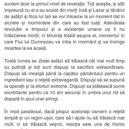
suntem doar la primul nivel de revelație. Toți aceștia, și alții
împreună cu ei s-au sculat din morți însă și Lazar și tânărul
de astăzi și fiica lui Iair se vor întoarce la un moment dat în
sicriele și mormintele din care au fost luați. Adevărata
revoluție a timpului și a existenței umane va fi nu
întârzierea morții, ci biruința totală asupra ei, momentul în
care Fiul lui Dumnezeu va intra în mormânt și va învinge
moartea la ea acasă.
Toată lumea se zbate astăzi să trăiască cât mai mult timp
cu putință și toți sunt dispuși la sacrificii extraordinare.
Dispuși să meargă până la capătul pământului pentru un
ingredient sau o rețetă extravagantă. Dispuși să se supună
la operații și la eforturi extreme. Dispuși sa plătească sume
exorbitante pentru ca 10 ani ascunși în umbra unui rid să
dispară în acul unei siringi.
În mod paradoxal, dacă propui acelorași oameni o rețetă
simplă și un regim ușor, care să-i ajute nu să trăiască mai
mult, ci să trăiască veșnic, reacția este una de Homo