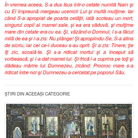
În vremea aceea, S-a dus Isus într-o cetate numită Nain şi
cu El împreună mergeau ucenicii Lui şi multă mulţime. Iar
când S-a apropiat de poarta cetăţii, iată scoteau un mort,
singurul copil al mamei sale, şi ea era văduvă, şi mulţime
mare din cetate era cu ea. Şi, văzând-o Domnul, I s-a făcut
milă de ea şi i-a zis: Nu plânge! Şi apropiindu-Se, S-a atins
de sicriu, iar cei ce-l duceau s-au oprit. Şi a zis: Tinere, ţie
îţi zic, scoală-te. Şi s-a ridicat mortul şi a început să
vorbească, şi l-a dat mamei lui. Şi frică i-a cuprins pe toţi şi
dădeau mărire lui Dumnezeu, zicând: Prooroc mare s-a
ridicat între noi şi Dumnezeu a cercetat pe poporul Său.
ȘTIRI DIN ACEEAȘI CATEGORIE