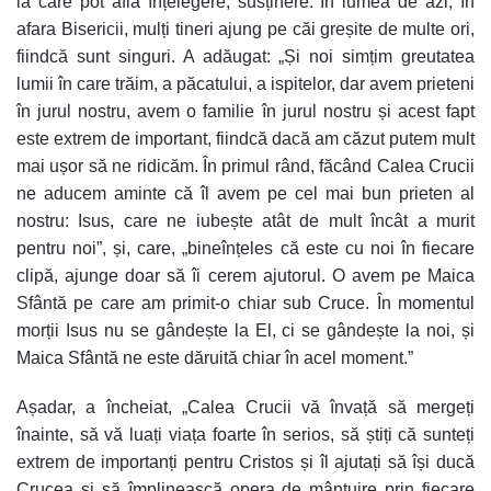
la care pot afla înțelegere, susținere. În lumea de azi, în
afara Bisericii, mulți tineri ajung pe căi greșite de multe ori,
fiindcă sunt singuri. A adăugat: „Și noi simțim greutatea
lumii în care trăim, a păcatului, a ispitelor, dar avem prieteni
în jurul nostru, avem o familie în jurul nostru și acest fapt
este extrem de important, fiindcă dacă am căzut putem mult
mai ușor să ne ridicăm. În primul rând, făcând Calea Crucii
ne aducem aminte că îl avem pe cel mai bun prieten al
nostru: Isus, care ne iubește atât de mult încât a murit
pentru noi”, și, care, „bineînțeles că este cu noi în fiecare
clipă, ajunge doar să îi cerem ajutorul. O avem pe Maica
Sfântă pe care am primit-o chiar sub Cruce. În momentul
morții Isus nu se gândește la El, ci se gândește la noi, și
Maica Sfântă ne este dăruită chiar în acel moment.”
Așadar, a încheiat, „Calea Crucii vă învață să mergeți
înainte, să vă luați viața foarte în serios, să știți că sunteți
extrem de importanți pentru Cristos și îl ajutați să își ducă
Crucea și să împlinească opera de mântuire prin fiecare