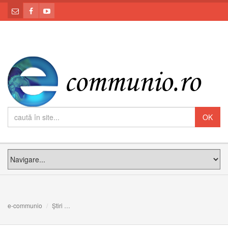
e-communio
Știri
PS Claudiu către tineri: „Dumnezeu ne-a creat pentru er