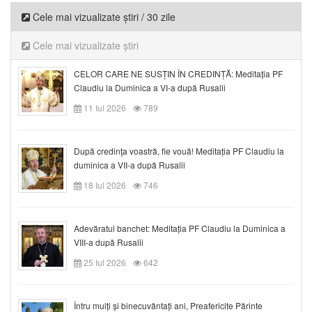
Cele mai vizualizate știri / 30 zile
Cele mai vizualizate știri
CELOR CARE NE SUSȚIN ÎN CREDINȚĂ: Meditația PF
Claudiu la Duminica a VI-a după Rusalii
11 Iul 2026
789
După credinţa voastră, fie vouă! Meditația PF Claudiu la
duminica a VII-a după Rusalii
18 Iul 2026
746
Adevăratul banchet: Meditația PF Claudiu la Duminica a
VIII-a după Rusalii
25 Iul 2026
642
Întru mulți și binecuvântați ani, Preafericite Părinte