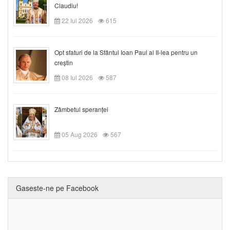
Claudiu!
22 Iul 2026
615
Opt sfaturi de la Sfântul Ioan Paul al II-lea pentru un
creștin
08 Iul 2026
587
Zâmbetul speranței
05 Aug 2026
567
Gaseste-ne pe Facebook