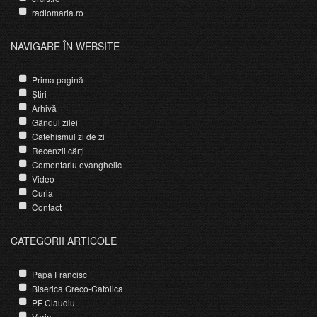
radiomaria.ro
NAVIGARE ÎN WEBSITE
Prima pagină
Știri
Arhivă
Gândul zilei
Catehismul zi de zi
Recenzii cărți
Comentariu evanghelic
Video
Curia
Contact
CATEGORII ARTICOLE
Papa Francisc
Biserica Greco-Catolica
PF Claudiu
Varia