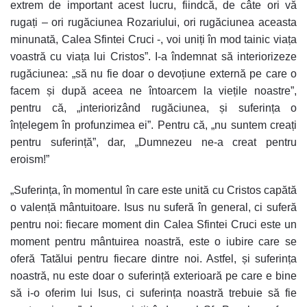
extrem de important acest lucru, fiindcă, de câte ori vă
rugați – ori rugăciunea Rozariului, ori rugăciunea aceasta
minunată, Calea Sfintei Cruci -, voi uniți în mod tainic viața
voastră cu viața lui Cristos”. I-a îndemnat să interiorizeze
rugăciunea: „să nu fie doar o devoțiune externă pe care o
facem și după aceea ne întoarcem la viețile noastre”,
pentru că, „interiorizând rugăciunea, și suferința o
înțelegem în profunzimea ei”. Pentru că, „nu suntem creați
pentru suferință”, dar, „Dumnezeu ne-a creat pentru
eroism!”
„Suferința, în momentul în care este unită cu Cristos capătă
o valență mântuitoare. Isus nu suferă în general, ci suferă
pentru noi: fiecare moment din Calea Sfintei Cruci este un
moment pentru mântuirea noastră, este o iubire care se
oferă Tatălui pentru fiecare dintre noi. Astfel, și suferința
noastră, nu este doar o suferință exterioară pe care e bine
să i-o oferim lui Isus, ci suferința noastră trebuie să fie