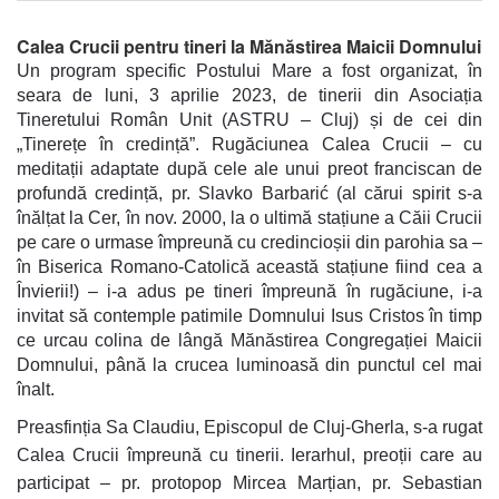
Calea Crucii pentru tineri la Mănăstirea Maicii Domnului
Un program specific Postului Mare a fost organizat, în
seara de luni, 3 aprilie 2023, de tinerii din Asociația
Tineretului Român Unit (ASTRU – Cluj) și de cei din
„Tinerețe în credință”. Rugăciunea Calea Crucii – cu
meditații adaptate după cele ale unui preot franciscan de
profundă credință, pr. Slavko Barbarić (al cărui spirit s-a
înălțat la Cer, în nov. 2000, la o ultimă stațiune a Căii Crucii
pe care o urmase împreună cu credincioșii din parohia sa –
în Biserica Romano-Catolică această stațiune fiind cea a
Învierii!) – i-a adus pe tineri împreună în rugăciune, i-a
invitat să contemple patimile Domnului Isus Cristos în timp
ce urcau colina de lângă Mănăstirea Congregației Maicii
Domnului, până la crucea luminoasă din punctul cel mai
înalt.
Preasfinția Sa Claudiu, Episcopul de Cluj-Gherla, s-a rugat
Calea Crucii împreună cu tinerii. Ierarhul, preoții care au
participat – pr. protopop Mircea Marțian, pr. Sebastian