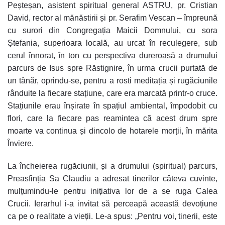
Peșteșan, asistent spiritual general ASTRU, pr. Cristian
David, rector al mănăstirii și pr. Serafim Vescan – împreună
cu surori din Congregația Maicii Domnului, cu sora
Ștefania, superioara locală, au urcat în reculegere, sub
cerul înnorat, în ton cu perspectiva dureroasă a drumului
parcurs de Isus spre Răstignire, în urma crucii purtată de
un tânăr, oprindu-se, pentru a rosti meditația și rugăciunile
rânduite la fiecare stațiune, care era marcată printr-o cruce.
Stațiunile erau înșirate în spațiul ambiental, împodobit cu
flori, care la fiecare pas reamintea că acest drum spre
moarte va continua și dincolo de hotarele morții, în mărita
Înviere.
La încheierea rugăciunii, și a drumului (spiritual) parcurs,
Preasfinția Sa Claudiu a adresat tinerilor câteva cuvinte,
mulțumindu-le pentru inițiativa lor de a se ruga Calea
Crucii. Ierarhul i-a invitat să perceapă această devoțiune
ca pe o realitate a vieții. Le-a spus: „Pentru voi, tinerii, este