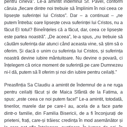
pentru cineva”. Le-a amintit îndemnul Sf. Pavel, conform
căruia „fiecare dintre noi trebuie să împlinim în noi ceea ce
lipsește suferinței lui Cristos”. Dar – a continuat – „ne
putem întreba: oare lipsește ceva suferinței lui Cristos, nu a
făcut El totul? Bineînțeles că a făcut, dar, ceea ce lipsește
este partea noastră”. „De aceea”, le-a spus, „nu trebuie să
căutăm suferința dar atunci când aceasta vine, să știm să o
oferim. Și dacă o unim cu suferința lui Cristos, și suferința
noastră devine iubire mântuitoare. Nu devine o povară, ci
înțelegem că orice moment de suferință pe care Dumnezeu
ni-l dă, putem să îl oferim și noi din iubire pentru ceilalți.”
Preasfinția Sa Claudiu a amintit de îndemnul de a ne ruga
pentru ceilalți făcut și de Maica Sfântă de la Fatima, a
spus: „este ceea ce noi putem face!” Le-a amintit, totodată,
tinerilor, marele dar pe care-l au, acela de a face parte
dintr-o familie, din Familia Bisericii, de a fi înconjurați de
prieteni, frați, care-și trăiesc credința în mod asemănător și