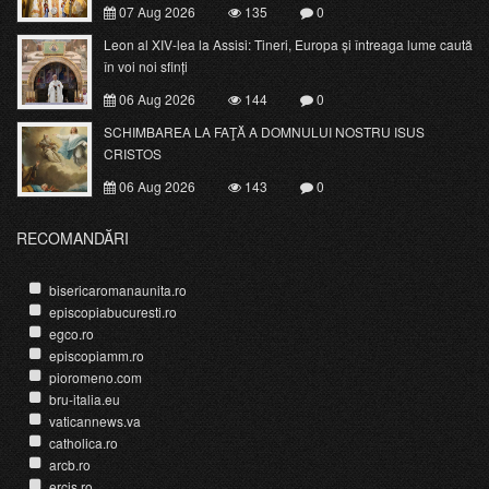
07 Aug 2026
135
0
Leon al XIV-lea la Assisi: Tineri, Europa și întreaga lume caută
în voi noi sfinți
06 Aug 2026
144
0
SCHIMBAREA LA FAŢĂ A DOMNULUI NOSTRU ISUS
CRISTOS
06 Aug 2026
143
0
RECOMANDĂRI
bisericaromanaunita.ro
episcopiabucuresti.ro
egco.ro
episcopiamm.ro
pioromeno.com
bru-italia.eu
vaticannews.va
catholica.ro
arcb.ro
ercis.ro