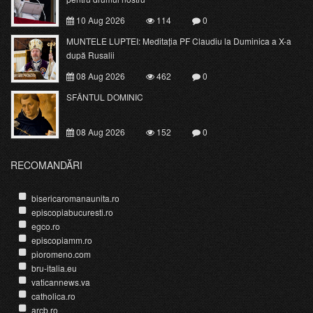
10 Aug 2026
114
0
MUNTELE LUPTEI: Meditația PF Claudiu la Duminica a X-a
după Rusalii
08 Aug 2026
462
0
SFÂNTUL DOMINIC
08 Aug 2026
152
0
RECOMANDĂRI
bisericaromanaunita.ro
episcopiabucuresti.ro
egco.ro
episcopiamm.ro
pioromeno.com
bru-italia.eu
vaticannews.va
catholica.ro
arcb.ro