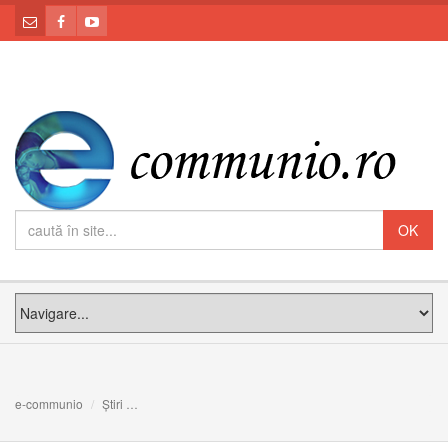
e-communio
Știri
Consiliul cardinalilor: Curiile diecezane și ”Praedicate 