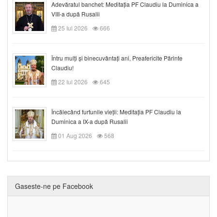
Adevăratul banchet: Meditația PF Claudiu la Duminica a
VIII-a după Rusalii
25 Iul 2026
666
Întru mulți și binecuvântați ani, Preafericite Părinte
Claudiu!
22 Iul 2026
645
Încălecând furtunile vieții: Meditația PF Claudiu la
Duminica a IX-a după Rusalii
01 Aug 2026
568
Gaseste-ne pe Facebook