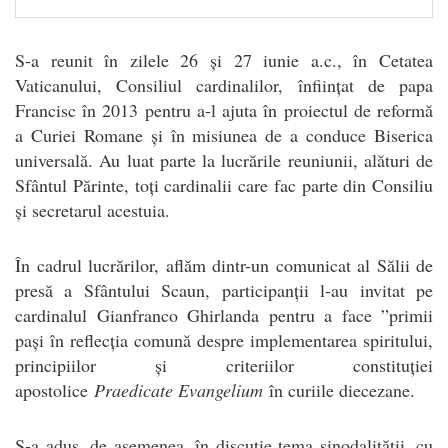
S-a reunit în zilele 26 și 27 iunie a.c., în Cetatea
Vaticanului, Consiliul cardinalilor, înființat de papa
Francisc în 2013 pentru a-l ajuta în proiectul de reformă
a Curiei Romane și în misiunea de a conduce Biserica
universală. Au luat parte la lucrările reuniunii, alături de
Sfântul Părinte, toți cardinalii care fac parte din Consiliu
și secretarul acestuia.
În cadrul lucrărilor, aflăm dintr-un comunicat al Sălii de
presă a Sfântului Scaun, participanții l-au invitat pe
cardinalul Gianfranco Ghirlanda pentru a face ”primii
pași în reflecția comună despre implementarea spiritului,
principiilor și criteriilor constituției
apostolice
Praedicate Evangelium
în curiile diecezane.
S-a adus, de asemenea, în discuție tema sinodalității, cu