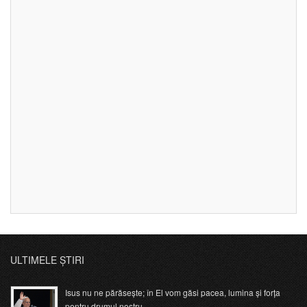
ULTIMELE ȘTIRI
Isus nu ne părăsește; în El vom găsi pacea, lumina și forța
pentru drumul nostru