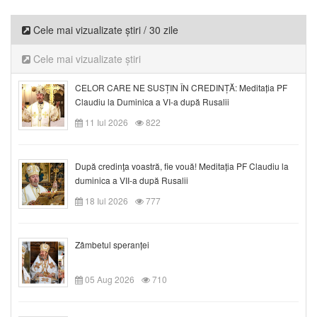
Cele mai vizualizate știri / 30 zile
Cele mai vizualizate știri
CELOR CARE NE SUSȚIN ÎN CREDINȚĂ: Meditația PF
Claudiu la Duminica a VI-a după Rusalii
11 Iul 2026
822
După credinţa voastră, fie vouă! Meditația PF Claudiu la
duminica a VII-a după Rusalii
18 Iul 2026
777
Zâmbetul speranței
05 Aug 2026
710