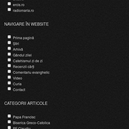
ercis.ro
radiomaria.ro
NAVIGARE ÎN WEBSITE
Prima pagină
Știri
Arhivă
Gândul zilei
Catehismul zi de zi
Recenzii cărți
Comentariu evanghelic
Video
Curia
Contact
CATEGORII ARTICOLE
Papa Francisc
Biserica Greco-Catolica
PF Claudiu