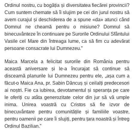
Ordinul nostru, cu bogăția și diversitatea fiecărei provincii?
Cum suntem chemate să îi slujim pe cei din jurul nostru să
avem curajul și deschiderea de a spune «da» atunci când
Domnul ne cheamă pentru o misiune? Domnul să
binecuvânteze în continuare pe Surorile Ordinului Sfântului
Vasile cel Mare din întreaga lume, ca să fim cu adevărat
persoane consacrate lui Dumnezeu.”
Maica Marcela a felicitat surorile din România pentru
această aniversare și le-a încurajat să continue să
discearnă planurile lui Dumnezeu pentru ele, „așa cum a
făcut-o Maica Ana, pr. Sabin Dăncuș și ceilalți predecesori
ai noștri. Fie ca iubirea, devotamentul și speranța pe care
le oferiți cu atâta generozitate celor din jur să vă umple
inima. Unirea voastră cu Cristos să fie izvor de
binecuvântare pentru comunitățile și familiile voastre,
pentru oamenii pe care îi slujiți, pentru țara noastră și întreg
Ordinul Bazilian.”