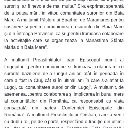
surori și ar fi nevoie de mai multe.” Și-a exprimat speranță
de a putea mări, în viitor, comunitatea surorilor din Baia
Mare. A mulțumit Păstorului Eparhiei de Maramureș pentru
susținere și pentru comuniunea cu surorile din Baia Mare
și din întreaga Provincie, ca și „pentru frumoasa colaborare
la activitățile care se organizează la Mănăstirea Sfânta
Maria din Baia Mare”.
A mulțumit Preasfințitului Ioan, Episcopul numit al
Lugojului, „pentru comuniune și frumoasa colaborare cu
surorile baziliene de-a lungul anilor, atât în perioada în
care a fost la Cluj, cât și în ultimii ani în care s-a aflat la
Lugoj, cu comunitatea surorilor din Lugoj”. A mulțumit, de
asemenea, „pentru colaborarea și implicarea în bunul mers
al comunităților din România, ca responsabil cu viața
consacrată din partea Conferinței Episcopale din
România”. A mulțumit Preasfințitului Cristian, care a venit
cu dublu rol, pe de o parte, respectând o tradiție din ultimii