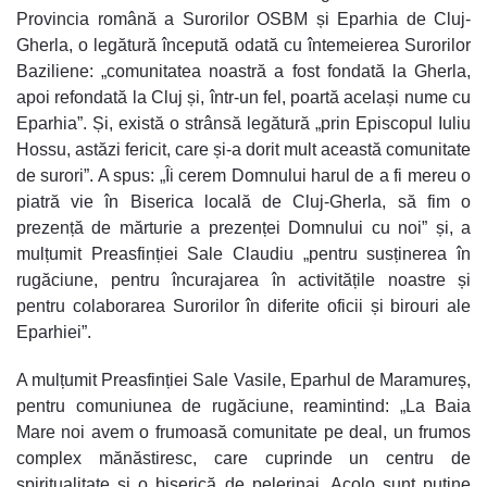
Provincia română a Surorilor OSBM și Eparhia de Cluj-
Gherla, o legătură începută odată cu întemeierea Surorilor
Baziliene: „comunitatea noastră a fost fondată la Gherla,
apoi refondată la Cluj și, într-un fel, poartă același nume cu
Eparhia”. Și, există o strânsă legătură „prin Episcopul Iuliu
Hossu, astăzi fericit, care și-a dorit mult această comunitate
de surori”. A spus: „Îi cerem Domnului harul de a fi mereu o
piatră vie în Biserica locală de Cluj-Gherla, să fim o
prezență de mărturie a prezenței Domnului cu noi” și, a
mulțumit Preasfinției Sale Claudiu „pentru susținerea în
rugăciune, pentru încurajarea în activitățile noastre și
pentru colaborarea Surorilor în diferite oficii și birouri ale
Eparhiei”.
A mulțumit Preasfinției Sale Vasile, Eparhul de Maramureș,
pentru comuniunea de rugăciune, reamintind: „La Baia
Mare noi avem o frumoasă comunitate pe deal, un frumos
complex mănăstiresc, care cuprinde un centru de
spiritualitate și o biserică de pelerinaj. Acolo sunt puține