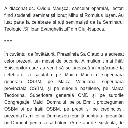
A diaconat dc. Ovidiu Marișca, cancelar eparhial, lectori
fiind studenții seminariști Ionuț Mihu și Romulus Iușan. Au
luat parte la celebrare și alți seminariști de la Seminarul
Teologic „Sf. Ioan Evanghelistul” din Cluj-Napoca.
* * *
În cuvântul de învățătură, Preasfinția Sa Claudiu a adresat
celor prezenți un mesaj de bucurie. A mulțumit mai întâi
Episcopilor care au venit să se unească în rugăciune la
celebrare, a salutat-o pe Maica Marcela, superioara
generală OSBM, pe Maica Veridiana, superioara
provincială OSBM, și pe surorile baziliene, pe Maica
Teodorina, Superioara generală CMD și pe surorile
Congregației Maicii Domnului, pe pr. Ermil, protoegumen
OSBM și pe frații OSBM, pe preoți și pe credincioși,
prezența Familiei lui Dumnezeu reunită pentru a-l preamări
pe Domnul, pentru a sărbători „75 de ani de existență, de