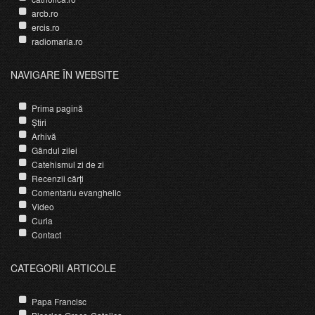
arcb.ro
ercis.ro
radiomaria.ro
NAVIGARE ÎN WEBSITE
Prima pagină
Știri
Arhivă
Gândul zilei
Catehismul zi de zi
Recenzii cărți
Comentariu evanghelic
Video
Curia
Contact
CATEGORII ARTICOLE
Papa Francisc