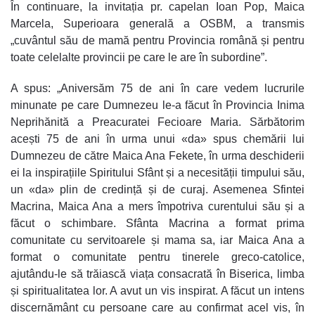
În continuare, la invitația pr. capelan Ioan Pop, Maica
Marcela, Superioara generală a OSBM, a transmis
„cuvântul său de mamă pentru Provincia română și pentru
toate celelalte provincii pe care le are în subordine”.
A spus: „Aniversăm 75 de ani în care vedem lucrurile
minunate pe care Dumnezeu le-a făcut în Provincia Inima
Neprihănită a Preacuratei Fecioare Maria. Sărbătorim
acești 75 de ani în urma unui «da» spus chemării lui
Dumnezeu de către Maica Ana Fekete, în urma deschiderii
ei la inspirațiile Spiritului Sfânt și a necesității timpului său,
un «da» plin de credință și de curaj. Asemenea Sfintei
Macrina, Maica Ana a mers împotriva curentului său și a
făcut o schimbare. Sfânta Macrina a format prima
comunitate cu servitoarele și mama sa, iar Maica Ana a
format o comunitate pentru tinerele greco-catolice,
ajutându-le să trăiască viața consacrată în Biserica, limba
și spiritualitatea lor. A avut un vis inspirat. A făcut un intens
discernământ cu persoane care au confirmat acel vis, în