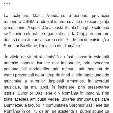
* * *
La încheiere, Maica Veridiana, Superioara provinciei
române a OSBM a adresat tuturor cuvinte de recunoștință
și mulțumire. A spus: „Cu această Sfântă Liturghie solemnă
se încheie celebrările organizate aici la Cluj, prin care am
dorit să marcăm aniversarea celor 75 de ani de existență a
Surorilor Baziliene, Provincia din România.”
„În zilele de vineri și sâmbătă au fost scoase în evidență
anumite aspecte istorice mai importante, prin evocarea
personalității fondatorilor, prin mărturii, prin sceneta de
teatru prezentată de un grup de tineri și prin rugăciunea de
mulțumire a surorilor, împletită armonios, în acorduri
muzicale, iar mai apoi, în încheiere, prin prezentarea
istoriei Surorilor Baziliene din România în imagini. Prin
toate acestea am putut vedea lucrarea minunată pe care
Dumnezeu a făcut-o în comunitatea Surorilor Baziliene din
România în cei 75 de ani de existență și putem spune că