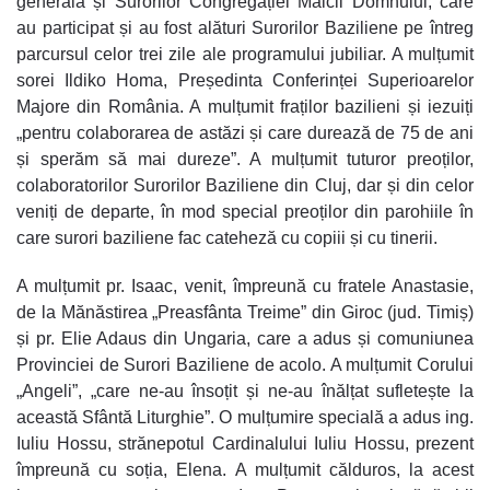
generală și Surorilor Congregației Maicii Domnului, care
au participat și au fost alături Surorilor Baziliene pe întreg
parcursul celor trei zile ale programului jubiliar. A mulțumit
sorei Ildiko Homa, Președinta Conferinței Superioarelor
Majore din România. A mulțumit fraților bazilieni și iezuiți
„pentru colaborarea de astăzi și care durează de 75 de ani
și sperăm să mai dureze”. A mulțumit tuturor preoților,
colaboratorilor Surorilor Baziliene din Cluj, dar și din celor
veniți de departe, în mod special preoților din parohiile în
care surori baziliene fac cateheză cu copiii și cu tinerii.
A mulțumit pr. Isaac, venit, împreună cu fratele Anastasie,
de la Mănăstirea „Preasfânta Treime” din Giroc (jud. Timiș)
și pr. Elie Adaus din Ungaria, care a adus și comuniunea
Provinciei de Surori Baziliene de acolo. A mulțumit Corului
„Angeli”, „care ne-au însoțit și ne-au înălțat sufletește la
această Sfântă Liturghie”. O mulțumire specială a adus ing.
Iuliu Hossu, strănepotul Cardinalului Iuliu Hossu, prezent
împreună cu soția, Elena. A mulțumit călduros, la acest