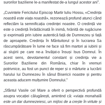
surorilor baziliene le-a manifestat de-a lungul acestor ani”.
„Cuvintele Fericitului Episcop Martir Iuliu Hossu, «
Credința
noastră este viața noastră
», rezonează profund atunci când
reflectăm la semnificația credinței noastre. O credință vie
este o credință înrădăcinată în inimă, hrănită de rugăciune
și exprimată prin iubire autentică față de Dumnezeu și față
de aproapele. Credința în Mântuitorul și în lucrarea Sa
răscumpărătoare în lume ne face să fim martori ai iubirii și
ai slujirii pe care ne-a învățat-o însuși Isus Domnul. În
acest sens, devotamentul constant și credința vie a
Surorilor Baziliene din România, chiar în vremuri
potrivnice, au fost un punct de reper și o mărturie a lucrării
harului lui Dumnezeu în sânul Bisericii noastre și pentru
aceasta aducem mulțumire Domnului.”
„Sfântul Vasile cel Mare a oferit o perspectivă profundă
asupra vocației călugărești, amintind că: «
viața monahală
este un dar dumnezeiesc, un mijloc de a crește în virtute și