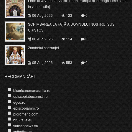
Leon al XIV-lea la Assisi: Tineri, Europa și întreaga lume caută
în voi noi sfinți
06 Aug 2026
123
0
SCHIMBAREA LA FAŢĂ A DOMNULUI NOSTRU ISUS
CRISTOS
06 Aug 2026
114
0
Zâmbetul speranței
05 Aug 2026
553
0
RECOMANDĂRI
bisericaromanaunita.ro
episcopiabucuresti.ro
egco.ro
episcopiamm.ro
pioromeno.com
bru-italia.eu
vaticannews.va
catholica.ro