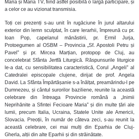
Maria și Maria TV, fiind astfel posibilă o largă participare, și
a celor ce au vizionat transmisia.
Toți cei prezenți s-au unit în rugăciune în jurul altarului
exterior din lemn sculptat, în care Ierarhii, împreună cu pr.
Ioan Pop, capelanul mănăstirii, pr. Ermil Jurja,
Protoegumen al OSBM – Provincia „Sf. Apostoli Petru și
Pavel” și pr. Mircea Marțian, protopop de Cluj, au
concelebrat Sfânta Jertfă Liturgică. Răspunsurile liturgice
le-a dat, cu sensibilitatea caracteristică, Corul „Angeli” al
Catedralei episcopale clujene, dirijat de prof. Angela
David. La Sfânta Împărtășanie s-a înălțat, preamărindu-l pe
Dumnezeu, și cântul surorilor baziliene, reunite la această
celebrare din întreaga Provincie română a „Inimii
Neprihănite a Sfintei Fecioare Maria” și din multe țări ale
lumii, precum Italia, Ucraina, Statele Unite ale Americii,
Slovacia. Preoții, în număr de câteva zeci, s-au reunit la
această celebrare, cei mai mulți din Eparhia de Cluj-
Gherla, alții din alte Eparhii și din străinătate.