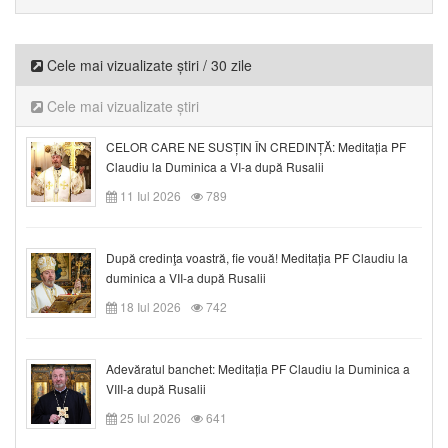
Cele mai vizualizate știri / 30 zile
Cele mai vizualizate știri
CELOR CARE NE SUSȚIN ÎN CREDINȚĂ: Meditația PF
Claudiu la Duminica a VI-a după Rusalii
11 Iul 2026
789
După credinţa voastră, fie vouă! Meditația PF Claudiu la
duminica a VII-a după Rusalii
18 Iul 2026
742
Adevăratul banchet: Meditația PF Claudiu la Duminica a
VIII-a după Rusalii
25 Iul 2026
641