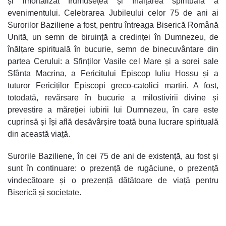
și imortalizat frumusețea și înălțarea spirituală a
evenimentului. Celebrarea Jubileului celor 75 de ani ai
Surorilor Baziliene a fost, pentru întreaga Biserică Română
Unită, un semn de biruință a credinței în Dumnezeu, de
înălțare spirituală în bucurie, semn de binecuvântare din
partea Cerului: a Sfinților Vasile cel Mare și a sorei sale
Sfânta Macrina, a Fericitului Episcop Iuliu Hossu și a
tuturor Fericiților Episcopi greco-catolici martiri. A fost,
totodată, revărsare în bucurie a milostivirii divine și
prevestire a măreției iubirii lui Dumnezeu, în care este
cuprinsă și își află desăvârșire toată buna lucrare spirituală
din această viață.
Surorile Baziliene, în cei 75 de ani de existență, au fost și
sunt în continuare: o prezență de rugăciune, o prezență
vindecătoare și o prezență dătătoare de viață pentru
Biserică și societate.