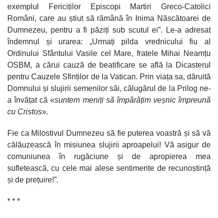
exemplul Fericiților Episcopi Martiri Greco-Catolici
Români, care au știut să rămână în Inima Născătoarei de
Dumnezeu, pentru a fi păziți sub scutul ei”. Le-a adresat
îndemnul și urarea: „Urmați pilda vrednicului fiu al
Ordinului Sfântului Vasile cel Mare, fratele Mihai Neamțu
OSBM, a cărui cauză de beatificare se află la Dicasterul
pentru Cauzele Sfinților de la Vatican. Prin viața sa, dăruită
Domnului și slujirii semenilor săi, călugărul de la Prilog ne-
a învățat că «
suntem meniți să împărățim veșnic împreună
cu Cristos
».
Fie ca Milostivul Dumnezeu să fie puterea voastră și să vă
călăuzească în misiunea slujirii aproapelui! Vă asigur de
comuniunea în rugăciune și de apropierea mea
sufletească, cu cele mai alese sentimente de recunoștință
și de prețuire!”.
* * *