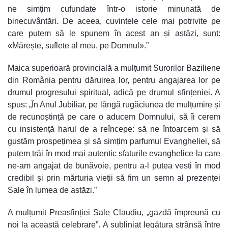
ne simțim cufundate într-o istorie minunată de
binecuvântări. De aceea, cuvintele cele mai potrivite pe
care putem să le spunem în acest an și astăzi, sunt:
«Mărește, suflete al meu, pe Domnul».”
Maica superioară provincială a mulțumit Surorilor Baziliene
din România pentru dăruirea lor, pentru angajarea lor pe
drumul progresului spiritual, adică pe drumul sfințeniei. A
spus: „În Anul Jubiliar, pe lângă rugăciunea de mulțumire și
de recunoștință pe care o aducem Domnului, să îi cerem
cu insistență harul de a reîncepe: să ne întoarcem și să
gustăm prospețimea și să simțim parfumul Evangheliei, să
putem trăi în mod mai autentic sfaturile evanghelice la care
ne-am angajat de bunăvoie, pentru a-l putea vesti în mod
credibil și prin mărturia vieții să fim un semn al prezenței
Sale în lumea de astăzi.”
A mulțumit Preasfinției Sale Claudiu, „gazdă împreună cu
noi la această celebrare”. A subliniat legătura strânsă între