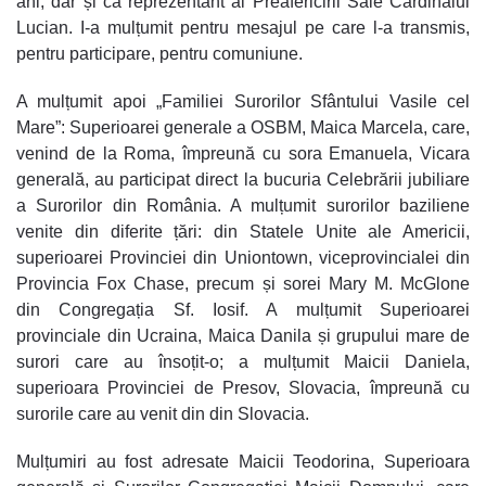
ani, dar și ca reprezentant al Preafericirii Sale Cardinalul
Lucian. I-a mulțumit pentru mesajul pe care l-a transmis,
pentru participare, pentru comuniune.
A mulțumit apoi „Familiei Surorilor Sfântului Vasile cel
Mare”: Superioarei generale a OSBM, Maica Marcela, care,
venind de la Roma, împreună cu sora Emanuela, Vicara
generală, au participat direct la bucuria Celebrării jubiliare
a Surorilor din România. A mulțumit surorilor baziliene
venite din diferite țări: din Statele Unite ale Americii,
superioarei Provinciei din Uniontown, viceprovincialei din
Provincia Fox Chase, precum și sorei Mary M. McGlone
din Congregația Sf. Iosif. A mulțumit Superioarei
provinciale din Ucraina, Maica Danila și grupului mare de
surori care au însoțit-o; a mulțumit Maicii Daniela,
superioara Provinciei de Presov, Slovacia, împreună cu
surorile care au venit din din Slovacia.
Mulțumiri au fost adresate Maicii Teodorina, Superioara