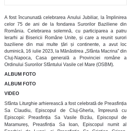
A fost încununată celebrarea Anului Jubiliar, la împlinirea
celor 75 de ani de la fondarea Surorilor Baziliene din
România. Celebrarea solemnă, cu participarea a patru
Ierarhi ai Bisericii Române Unite, și care a reunit surori
baziliene din mai multe țări și continente, a avut loc
duminică, 16 iulie 2023, la Mănăstirea „Sfânta Macrina” din
Cluj-Napoca, Casa generală a Provinciei române a
Ordinului Surorilor Sfântului Vasile cel Mare (OSBM).
ALBUM FOTO
ALBUM FOTO
VIDEO
Sfânta Liturghie arhierească a fost celebrată de Preasfinția
Sa Claudiu, Episcopul de Cluj-Gherla, împreună cu
Episcopii: Preasfinția Sa Vasile Bizău, Episcopul de
Maramureș, Preasfinția Sa Ioan, Episcopul numit al