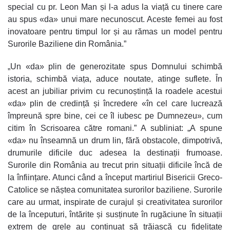
special cu pr. Leon Man și l-a adus la viață cu tinere care
au spus «da» unui mare necunoscut. Aceste femei au fost
inovatoare pentru timpul lor și au rămas un model pentru
Surorile Baziliene din România.”
„Un «da» plin de generozitate spus Domnului schimbă
istoria, schimbă viața, aduce noutate, atinge suflete. În
acest an jubiliar privim cu recunoștință la roadele acestui
«da» plin de credință și încredere «în cel care lucrează
împreună spre bine, cei ce îl iubesc pe Dumnezeu», cum
citim în Scrisoarea către romani.” A subliniat: „A spune
«da» nu înseamnă un drum lin, fără obstacole, dimpotrivă,
drumurile dificile duc adesea la destinații frumoase.
Surorile din România au trecut prin situații dificile încă de
la înființare. Atunci când a început martiriul Bisericii Greco-
Catolice se năștea comunitatea surorilor baziliene. Surorile
care au urmat, inspirate de curajul și creativitatea surorilor
de la începuturi, întărite și susținute în rugăciune în situații
extrem de grele au continuat să trăiască cu fidelitate