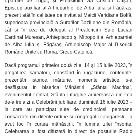
Eparhiei de Lugoj, și Preasfinția Sa Cristian Crișan,
Episcop auxiliar al Arhieparhiei de Alba Iulia și Făgăraș,
prezent atât în calitatea de invitat al Maicii Veridiana Bolfă,
superioara provincială a Surorilor Baziliene din România,
cât și în cea de delegat al Preafericirii Sale Lucian
Cardinal Mureșan, Arhiepiscop și Mitropolit al Arhieparhiei
de Alba Iulia și Făgăraș, Arhiepiscop Major al Bisericii
Române Unite cu Roma, Greco-Catolică.
Dacă programul primelor două zile: 14 și 15 iulie 2023, în
pregătirea sărbătorii, constând în rugăciune, conferințe,
prezentări istorice, mărturie, momente artistice, s-a
desfășurat în biserica Mănăstirii „Sfânta Macrina”,
evenimentul central, Sfânta Liturghie arhierească din cea
de-a treia zi a Celebrării jubiliare, duminică 16 iulie 2023 –
la care au participat sute de credincioși, persoane
consacrate din diferite ordine și congregații călugărești – a
avut loc în curtea mănăstirii, în lumina zilei însorite.
Celebrarea a fost difuzată în direct de posturile Radio