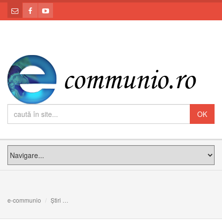
e-communio
Știri
Celebrarea solemnă a Anului Jubiliar al Surorilor Bazil