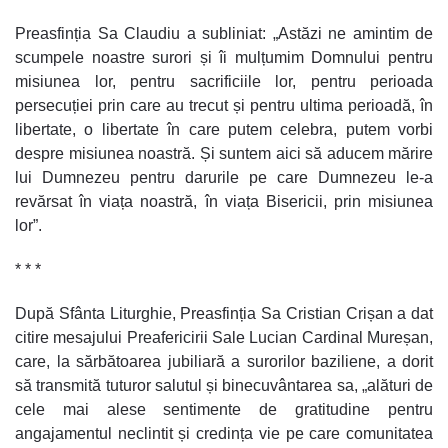
Preasfinția Sa Claudiu a subliniat: „Astăzi ne amintim de
scumpele noastre surori și îi mulțumim Domnului pentru
misiunea lor, pentru sacrificiile lor, pentru perioada
persecuției prin care au trecut și pentru ultima perioadă, în
libertate, o libertate în care putem celebra, putem vorbi
despre misiunea noastră. Și suntem aici să aducem mărire
lui Dumnezeu pentru darurile pe care Dumnezeu le-a
revărsat în viața noastră, în viața Bisericii, prin misiunea
lor”.
* * *
După Sfânta Liturghie, Preasfinția Sa Cristian Crișan a dat
citire mesajului Preafericirii Sale Lucian Cardinal Mureșan,
care, la sărbătoarea jubiliară a surorilor baziliene, a dorit
să transmită tuturor salutul și binecuvântarea sa, „alături de
cele mai alese sentimente de gratitudine pentru
angajamentul neclintit și credința vie pe care comunitatea