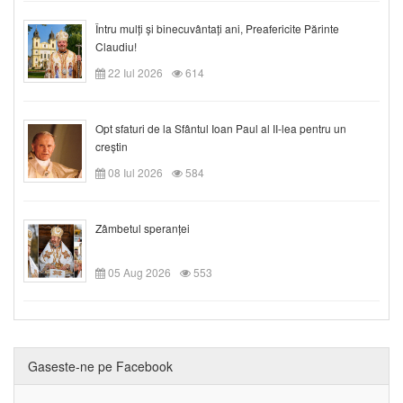
Întru mulți și binecuvântați ani, Preafericite Părinte
Claudiu!
22 Iul 2026
614
Opt sfaturi de la Sfântul Ioan Paul al II-lea pentru un
creștin
08 Iul 2026
584
Zâmbetul speranței
05 Aug 2026
553
Gaseste-ne pe Facebook