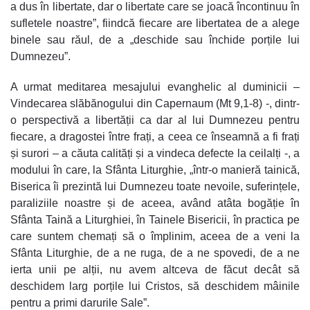
a dus în libertate, dar o libertate care se joacă încontinuu în
sufletele noastre”, fiindcă fiecare are libertatea de a alege
binele sau răul, de a „deschide sau închide porțile lui
Dumnezeu”.
A urmat meditarea mesajului evanghelic al duminicii –
Vindecarea slăbănogului din Capernaum (Mt 9,1-8) -, dintr-
o perspectivă a libertății ca dar al lui Dumnezeu pentru
fiecare, a dragostei între frați, a ceea ce înseamnă a fi frați
și surori – a căuta calități și a vindeca defecte la ceilalți -, a
modului în care, la Sfânta Liturghie, „într-o manieră tainică,
Biserica îi prezintă lui Dumnezeu toate nevoile, suferințele,
paraliziile noastre și de aceea, având atâta bogăție în
Sfânta Taină a Liturghiei, în Tainele Bisericii, în practica pe
care suntem chemați să o împlinim, aceea de a veni la
Sfânta Liturghie, de a ne ruga, de a ne spovedi, de a ne
ierta unii pe alții, nu avem altceva de făcut decât să
deschidem larg porțile lui Cristos, să deschidem mâinile
pentru a primi darurile Sale”.