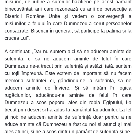
misiune, de iubire a surorilor baziliene pe acest pământ
binecuvântat, ani care rezonează cu anii de persecuție a
Bisericii Române Unite și vedem o convergență a
misiunilor, a felului în care Dumnezeu a cerut persoanelor
consacrate, Bisericii în general, să participe la patima și la
crucea Lui”.
A continuat: „Dar nu suntem aici să ne aducem aminte de
suferință, ci să ne aducem aminte de felul în care
Dumnezeu ne-a trecut prin suferință și astăzi, iată, suntem
cu toții împreună. Este extrem de important să nu facem
memoria suferinței, ci, gândindu-ne la suferință, să ne
aducem aminte de Înviere. Și să intrăm în logica
rugăciunilor, aducându-ne aminte de felul în care
Dumnezeu a scos poporul ales din robia Egiptului, l-a
trecut prin deșert și l-a adus la pământul făgăduinței. La fel
și noi: ne aducem aminte de suferință doar pentru a ne
aduce aminte că Dumnezeu a fost cu noi și atunci și mai
ales atunci, și ne-a scos dintr-un pământ de suferință și ne-