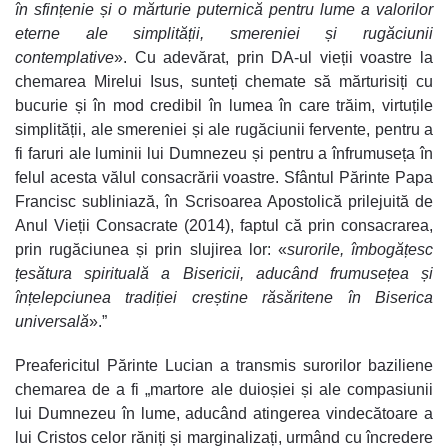
în sfințenie și o mărturie puternică pentru lume a valorilor
eterne ale simplității, smereniei și rugăciunii
contemplative
». Cu adevărat, prin DA-ul vieții voastre la
chemarea Mirelui Isus, sunteți chemate să mărturisiți cu
bucurie și în mod credibil în lumea în care trăim, virtuțile
simplității, ale smereniei și ale rugăciunii fervente, pentru a
fi faruri ale luminii lui Dumnezeu și pentru a înfrumuseța în
felul acesta vălul consacrării voastre. Sfântul Părinte Papa
Francisc subliniază, în Scrisoarea Apostolică prilejuită de
Anul Vieții Consacrate (2014), faptul că prin consacrarea,
prin rugăciunea și prin slujirea lor: «
surorile, îmbogățesc
țesătura spirituală a Bisericii, aducând frumusețea și
înțelepciunea tradiției creștine răsăritene în Biserica
universală
».”
Preafericitul Părinte Lucian a transmis surorilor baziliene
chemarea de a fi „martore ale duioșiei și ale compasiunii
lui Dumnezeu în lume, aducând atingerea vindecătoare a
lui Cristos celor răniți și marginalizați, urmând cu încredere