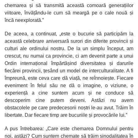
chemarea și să transmită această comoară generațiilor
viitoare, învățându-le cum să meargă pe o cale nouă și
încă neexplorată.”
De aceea, a continuat, „este o bucurie să participăm la
această celebrare aniversară surori din diferite provincii și
culturi ale ordinului nostru. De la un simplu început, am
crescut, nu numai ca provincie, ci am devenit parte a unui
Ordin internațional împărtășind diversitatea și darurile
fiecărei provincii, țesând un model de interculturalitate. A fi
împreună, este ceva care dă viață, ne reînnoiește. Fiecare
eveniment în felul său ne dă o imagine, o viziune, o
experiență a cine suntem acum și ne conduce să
descoperim cine putem deveni. Astăzi nu avem
obstacolele pe care predecesorii noștri le-au avut. Trăim în
libertate. Dar fiecare timp are bucuriile și provocările lui.”
A pus întrebarea: „Care este chemarea Domnului pentru
noi, astăzi? Cum suntem chemate să trăim sinodalitatea în