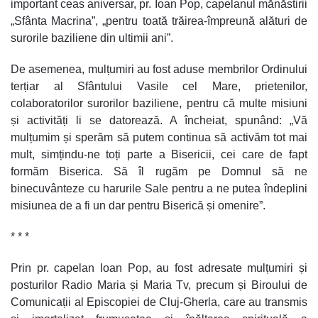
important ceas aniversar, pr. Ioan Pop, capelanul mănăstirii
„Sfânta Macrina”, „pentru toată trăirea-împreună alături de
surorile baziliene din ultimii ani”.
De asemenea, mulțumiri au fost aduse membrilor Ordinului
terțiar al Sfântului Vasile cel Mare, prietenilor,
colaboratorilor surorilor baziliene, pentru că multe misiuni
și activități li se datorează. A încheiat, spunând: „Vă
mulțumim și sperăm să putem continua să activăm tot mai
mult, simțindu-ne toți parte a Bisericii, cei care de fapt
formăm Biserica. Să îl rugăm pe Domnul să ne
binecuvânteze cu harurile Sale pentru a ne putea îndeplini
misiunea de a fi un dar pentru Biserică și omenire”.
* * *
Prin pr. capelan Ioan Pop, au fost adresate mulțumiri și
posturilor Radio Maria și Maria Tv, precum și Biroului de
Comunicații al Episcopiei de Cluj-Gherla, care au transmis