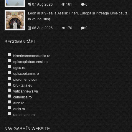
07 Aug 2026
161
0
Leon al XIV-lea la Assisi: Tineri, Europa și întreaga lume caută
în voi noi sfinți
06 Aug 2026
170
0
RECOMANDĂRI
bisericaromanaunita.ro
episcopiabucuresti.ro
egco.ro
episcopiamm.ro
pioromeno.com
bru-italia.eu
vaticannews.va
catholica.ro
arcb.ro
ercis.ro
radiomaria.ro
NAVIGARE ÎN WEBSITE