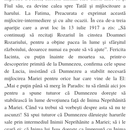
Fiul său, ea devine calea spre Tatăl și mijlocitoare a
harului. La Fatima, Preacurata e exprimat această
mijlocire-intermediere și cu alte ocazii. În cea de-a treia
apariție care a avut loc în 13 iulie 1917 a zis: „Să
continuați să recitați Rozariul în cinstea Doamnei
Rozariului, pentru a obține pacea în lume și sfârșitul
războiului, deoarece numai ea poate să vă ajute”. Fericita
Iacinta, cu puțin înainte de moartea sa, printr-o
descoperire primită de la Dumnezeu, confirma cele spuse
de Lucia, insistând că Dumnezeu a stabilit necesară
mijlocirea Mariei pentru orice har care vine de la El:
„Mai e puțin până să merg în Paradis: tu să rămâi aici jos
pentru a spune tuturor că Dumnezeu dorește să
stabilească în lume devoțiunea față de Inima Neprihănită
a Mariei. Când va trebui să vorbești despre asta să nu te
ascunzi! Să spui tuturor că Dumnezeu dăruiește harurile
sale prin intermediul Inimii Neprihănite a Mariei; să i le
ceară ei; că Inima lui Isus dorește ca împreună cu Inima