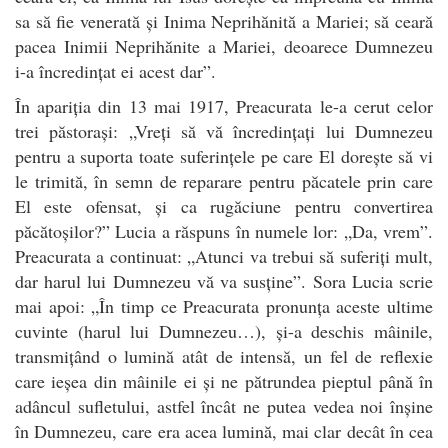
sa să fie venerată și Inima Neprihănită a Mariei; să ceară
pacea Inimii Neprihănite a Mariei, deoarece Dumnezeu
i-a încredințat ei acest dar”.
În apariția din 13 mai 1917, Preacurata le-a cerut celor
trei păstorași: „Vreți să vă încredințați lui Dumnezeu
pentru a suporta toate suferințele pe care El dorește să vi
le trimită, în semn de reparare pentru păcatele prin care
El este ofensat, și ca rugăciune pentru convertirea
păcătoșilor?” Lucia a răspuns în numele lor: „Da, vrem”.
Preacurata a continuat: „Atunci va trebui să suferiți mult,
dar harul lui Dumnezeu vă va susține”. Sora Lucia scrie
mai apoi: „În timp ce Preacurata pronunța aceste ultime
cuvinte (harul lui Dumnezeu…), și-a deschis mâinile,
transmițând o lumină atât de intensă, un fel de reflexie
care ieșea din mâinile ei și ne pătrundea pieptul până în
adâncul sufletului, astfel încât ne putea vedea noi înșine
în Dumnezeu, care era acea lumină, mai clar decât în cea