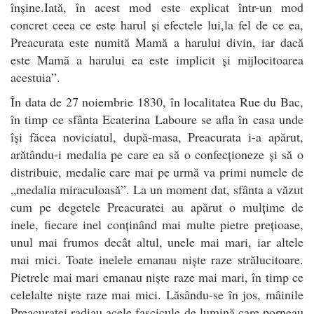
înșine.Iată, în acest mod este explicat într-un mod
concret ceea ce este harul și efectele lui,la fel de ce ea,
Preacurata este numită Mamă a harului divin, iar dacă
este Mamă a harului ea este implicit și mijlocitoarea
acestuia”.
În data de 27 noiembrie 1830, în localitatea Rue du Bac,
în timp ce sfânta Ecaterina Laboure se afla în casa unde
își făcea noviciatul, după-masa, Preacurata i-a apărut,
arătându-i medalia pe care ea să o confecționeze și să o
distribuie, medalie care mai pe urmă va primi numele de
„medalia miraculoasă”. La un moment dat, sfânta a văzut
cum pe degetele Preacuratei au apărut o mulțime de
inele, fiecare inel conținând mai multe pietre prețioase,
unul mai frumos decât altul, unele mai mari, iar altele
mai mici. Toate inelele emanau niște raze strălucitoare.
Pietrele mai mari emanau niște raze mai mari, în timp ce
celelalte niște raze mai mici. Lăsându-se în jos, mâinile
Preacuratei radiau acele fascicule de lumină care porneau