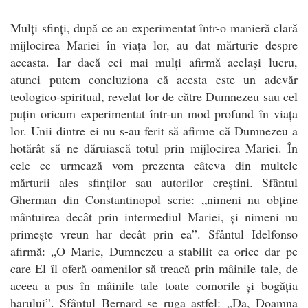
Mulți sfinți, după ce au experimentat într-o manieră clară
mijlocirea Mariei în viața lor, au dat mărturie despre
aceasta. Iar dacă cei mai mulți afirmă același lucru,
atunci putem concluziona că acesta este un adevăr
teologico-spiritual, revelat lor de către Dumnezeu sau cel
puțin oricum experimentat într-un mod profund în viața
lor. Unii dintre ei nu s-au ferit să afirme că Dumnezeu a
hotărât să ne dăruiască totul prin mijlocirea Mariei. În
cele ce urmează vom prezenta câteva din multele
mărturii ales sfinților sau autorilor creștini. Sfântul
Gherman din Constantinopol scrie: „nimeni nu obține
mântuirea decât prin intermediul Mariei, și nimeni nu
primește vreun har decât prin ea”. Sfântul Idelfonso
afirmă: „O Marie, Dumnezeu a stabilit ca orice dar pe
care El îl oferă oamenilor să treacă prin mâinile tale, de
aceea a pus în mâinile tale toate comorile și bogăția
harului”. Sfântul Bernard se ruga astfel: „Da, Doamna