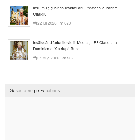
Întru mulți și binecuvântați ani, Preafericite Părinte
Claudiu!
22 Iul 2026
623
Încălecând furtunile vieții: Meditația PF Claudiu la
Duminica a IX-a după Rusalii
01 Aug 2026
537
Gaseste-ne pe Facebook