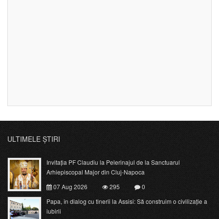
ULTIMELE ȘTIRI
Invitația PF Claudiu la Pelerinajul de la Sanctuarul
Arhiepiscopal Major din Cluj-Napoca
07 Aug 2026
295
0
Papa, în dialog cu tinerii la Assisi: Să construim o civilizație a
iubirii