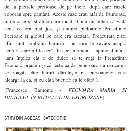
de la pietrele prețioase de pe inele, după care razele
coborau spre pământ. Aceste raze erau atât de frumoase,
luminoase și strălucitoare încât sfânta nu putea să vadă
ceea ce era mai jos, și anume picioarele Preasfintei
Fecioare și globul pe care era așezată. Preacurata zise:
„Eu sunt simbolul harurilor pe care le revărs asupra
acelora care mi le cer”. În acel moment – spune sfânta –
„am înțeles cât e de dulce să te rogi la Preasfânta
Fecioară precum și cât este ea de generoasă cu cei care i
se roagă; câte haruri dăruiește ea persoanelor care
aleargă la ea, și cu câtă bucurie ea le oferă”.
(Francesco Bamonte -
FECIOARA MARIA ȘI
DIAVOLUL ÎN RITUALUL DE EXORCIZARE
)
ȘTIRI DIN ACEEAȘI CATEGORIE