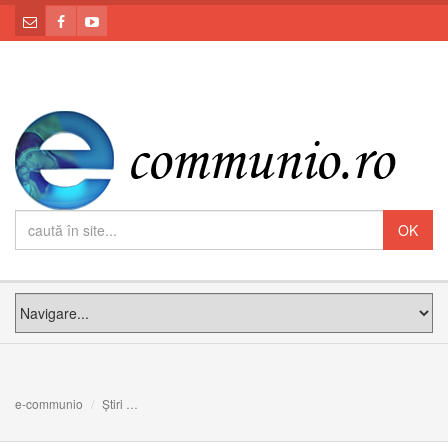
e-communio
Știri
Cum au experimentat sfinții mijlocirea Mariei în viața lor