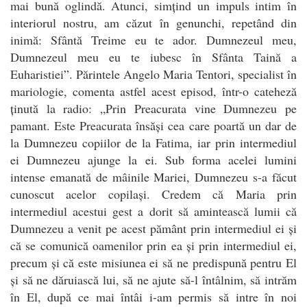
mai bună oglindă. Atunci, simțind un impuls intim în
interiorul nostru, am căzut în genunchi, repetând din
inimă: Sfântă Treime eu te ador. Dumnezeul meu,
Dumnezeul meu eu te iubesc în Sfânta Taină a
Euharistiei”. Părintele Angelo Maria Tentori, specialist în
mariologie, comenta astfel acest episod, într-o cateheză
ținută la radio: „Prin Preacurata vine Dumnezeu pe
pamant. Este Preacurata însăși cea care poartă un dar de
la Dumnezeu copiilor de la Fatima, iar prin intermediul
ei Dumnezeu ajunge la ei. Sub forma acelei lumini
intense emanată de mâinile Mariei, Dumnezeu s-a făcut
cunoscut acelor copilași. Credem că Maria prin
intermediul acestui gest a dorit să amintească lumii că
Dumnezeu a venit pe acest pământ prin intermediul ei și
că se comunică oamenilor prin ea și prin intermediul ei,
precum și că este misiunea ei să ne predispună pentru El
și să ne dăruiască lui, să ne ajute să-l întâlnim, să intrăm
în El, după ce mai întâi i-am permis să intre în noi