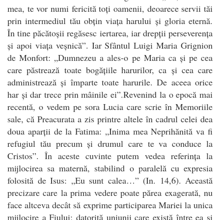
mea, te vor numi fericită toți oamenii, deoarece servii tăi
prin intermediul tău obțin viața harului și gloria eternă.
În tine păcătoșii regăsesc iertarea, iar drepții perseverența
și apoi viața veșnică”. Iar Sfântul Luigi Maria Grignion
de Monfort: „Dumnezeu a ales-o pe Maria ca și pe cea
care păstrează toate bogățiile harurilor, ca și cea care
administrează și împarte toate harurile. De aceea orice
har și dar trece prin mâinile ei”.Revenind la o epocă mai
recentă, o vedem pe sora Lucia care scrie în Memoriile
sale, că Preacurata a zis printre altele în cadrul celei dea
doua aparții de la Fatima: „Inima mea Neprihănită va fi
refugiul tău precum și drumul care te va conduce la
Cristos”. În aceste cuvinte putem vedea referința la
mijlocirea sa maternă, stabilind o paralelă cu expresia
folosită de Isus: „Eu sunt calea…” (In. 14,6). Această
precizare care la prima vedere poate părea exagerată, nu
face altceva decât să exprime participarea Mariei la unica
mijlocire a Fiului; datorită uniunii care există între ea și