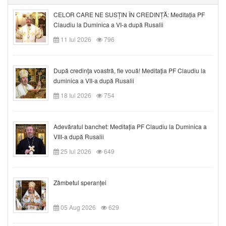
CELOR CARE NE SUSȚIN ÎN CREDINȚĂ: Meditația PF
Claudiu la Duminica a VI-a după Rusalii
11 Iul 2026
796
După credinţa voastră, fie vouă! Meditația PF Claudiu la
duminica a VII-a după Rusalii
18 Iul 2026
754
Adevăratul banchet: Meditația PF Claudiu la Duminica a
VIII-a după Rusalii
25 Iul 2026
649
Zâmbetul speranței
05 Aug 2026
629