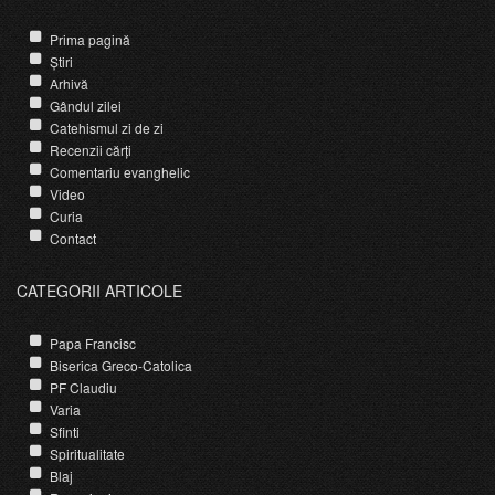
Prima pagină
Știri
Arhivă
Gândul zilei
Catehismul zi de zi
Recenzii cărți
Comentariu evanghelic
Video
Curia
Contact
CATEGORII ARTICOLE
Papa Francisc
Biserica Greco-Catolica
PF Claudiu
Varia
Sfinti
Spiritualitate
Blaj