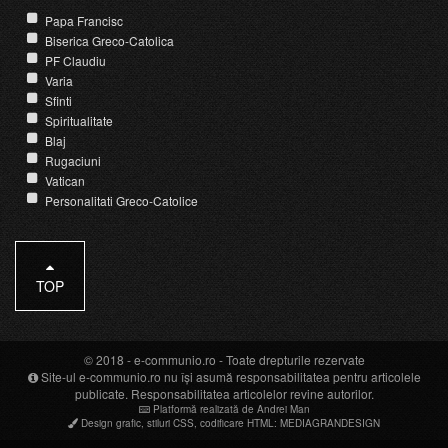
Papa Francisc
Biserica Greco-Catolica
PF Claudiu
Varia
Sfinti
Spiritualitate
Blaj
Rugaciuni
Vatican
Personalitati Greco-Catolice
TOP
© 2018 -
e-communio.ro
- Toate drepturile rezervate
Site-ul e-communio.ro nu își asumă responsabilitatea pentru articolele
publicate. Responsabilitatea articolelor revine autorilor.
Platformă realizată de Andrei Man
Design grafic
,
stiluri CSS
,
codificare HTML
:
MEDIAGRANDESIGN