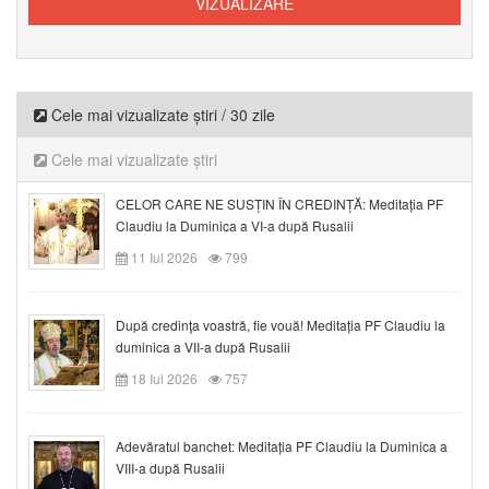
Cele mai vizualizate știri / 30 zile
Cele mai vizualizate știri
CELOR CARE NE SUSȚIN ÎN CREDINȚĂ: Meditația PF
Claudiu la Duminica a VI-a după Rusalii
11 Iul 2026
799
După credinţa voastră, fie vouă! Meditația PF Claudiu la
duminica a VII-a după Rusalii
18 Iul 2026
757
Adevăratul banchet: Meditația PF Claudiu la Duminica a
VIII-a după Rusalii