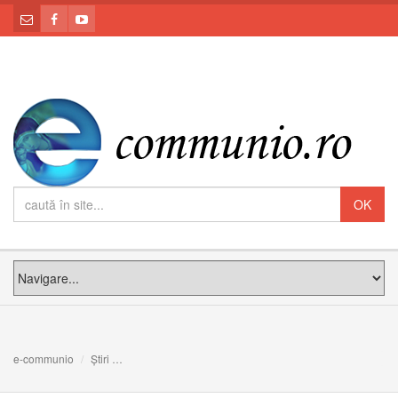
e-communio
Știri
Colocviu comemorativ la Reghin: „75 de ani de la începu