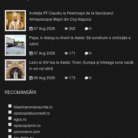
Invitația PF Claudiu la Pelerinajul de la Sanctuarul
Arhiepiscopal Major din Cluj-Napoca
07 Aug 2026
302
0
Papa, în dialog cu tinerii la Assisi: Să construim o civilizație a
iubirii
07 Aug 2026
171
0
Leon al XIV-lea la Assisi: Tineri, Europa și întreaga lume caută
în voi noi sfinți
06 Aug 2026
173
0
RECOMANDĂRI
bisericaromanaunita.ro
episcopiabucuresti.ro
egco.ro
episcopiamm.ro
pioromeno.com
bru-italia.eu