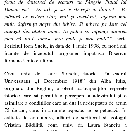
făcut de douăzeci de veacuri cu Sângele Fiului lui
Dumnezeu?… Să urli și să te strivești în durere!… Pe
măsură ce vedem clar, real și adevărat, suferim mai
mult. Suferința naște din iubire. Și iubesc pe Isus cel
alungat din atâtea inimi. Ai putea să înțelegi durerea
mea că nu-L iubesc mai mult și mai mult?”
, scria
Fericitul Ioan Suciu, în data de 1 iunie 1938, cu nouă ani
înainte de începutul prigoanei împotriva Bisericii
Române Unite cu Roma.
Conf. univ. dr. Laura Stanciu, istoric în cadrul
Universității „1 Decembrie 1918” din Alba Iulia,
originară din Reghin, a oferit participanților reperele
istorice care să permită o percepere a adevărului și o
asimilare a condițiilor care au dus la nedreptatea de acum
75 de ani, care, în anumite aspecte, se perpetuează. În
calitate de co-autoare, alături de scriitorul și teologul
Cristian Bădiliță, conf. univ. dr. Laura Stanciu a