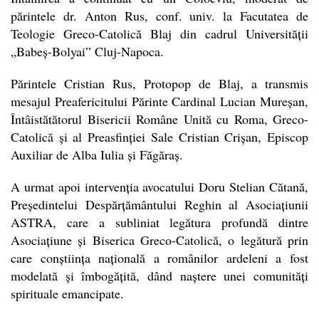
părintele dr. Anton Rus, conf. univ. la Facutatea de
Teologie Greco-Catolică Blaj din cadrul Universității
„Babeș-Bolyai” Cluj-Napoca.
Părintele Cristian Rus, Protopop de Blaj, a transmis
mesajul Preafericitului Părinte Cardinal Lucian Mureșan,
Întâistătătorul Bisericii Române Unită cu Roma, Greco-
Catolică și al Preasfinției Sale Cristian Crișan, Episcop
Auxiliar de Alba Iulia și Făgăraș.
A urmat apoi intervenția avocatului Doru Stelian Cătană,
Președintelui Despărțământului Reghin al Asociațiunii
ASTRA, care a subliniat legătura profundă dintre
Asociațiune și Biserica Greco-Catolică, o legătură prin
care conștiința națională a românilor ardeleni a fost
modelată și îmbogățită, dând naștere unei comunități
spirituale emancipate.