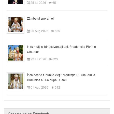
25 Iul 2026
651
Zâmbetul speranței
05 Aug 2026
635
Întru mulți și binecuvântați ani, Preafericite Părinte
Claudiu!
22 Iul 2026
623
Încălecând furtunile vieții: Meditația PF Claudiu la
Duminica a IX-a după Rusalii
01 Aug 2026
542
Gaseste-ne pe Facebook