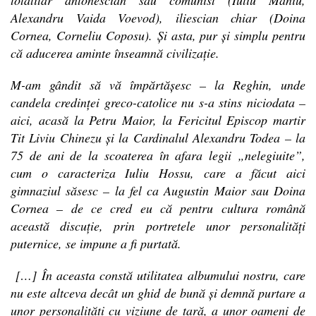
Alexandru Vaida Voevod), iliescian chiar (Doina
Cornea, Corneliu Coposu). Și asta, pur și simplu pentru
că aducerea aminte înseamnă civilizație.
M-am gândit să vă împărtășesc – la Reghin, unde
candela credinței greco-catolice nu s-a stins niciodata –
aici, acasă la Petru Maior, la Fericitul Episcop martir
Tit Liviu Chinezu și la Cardinalul Alexandru Todea – la
75 de ani de la scoaterea în afara legii „nelegiuite”,
cum o caracteriza Iuliu Hossu, care a făcut aici
gimnaziul săsesc – la fel ca Augustin Maior sau Doina
Cornea – de ce cred eu că pentru cultura română
această discuție, prin portretele unor personalități
puternice, se impune a fi purtată.
[…] În aceasta constă utilitatea albumului nostru, care
nu este altceva decât un ghid de bună și demnă purtare a
unor personalități cu viziune de țară, a unor oameni de