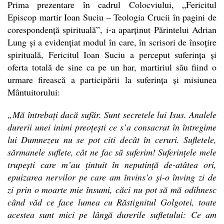
Prima prezentare în cadrul Colocviului, „Fericitul
Episcop martir Ioan Suciu – Teologia Crucii în pagini de
corespondență spirituală”, i-a aparținut Părintelui Adrian
Lung și a evidențiat modul în care, în scrisori de însoțire
spirituală, Fericitul Ioan Suciu a perceput suferința și
oferta totală de sine ca pe un har, martiriul său fiind o
urmare firească a participării la suferința și misiunea
Mântuitorului:
„Mă întrebați dacă sufăr. Sunt secretele lui Isus. Analele
durerii unei inimi preoțești ce s’a consacrat în întregime
lui Dumnezeu nu se pot citi decât în ceruri. Sufletele,
sărmanele suflete, cât ne fac să suferim! Suferințele mele
trupești care m’au țintuit în neputință de-atâtea ori,
epuizarea nervilor pe care am învins’o și-o înving zi de
zi prin o moarte mie însumi, căci nu pot să mă odihnesc
când văd ce face lumea cu Răstignitul Golgotei, toate
acestea sunt mici pe lângă durerile sufletului: Ce am