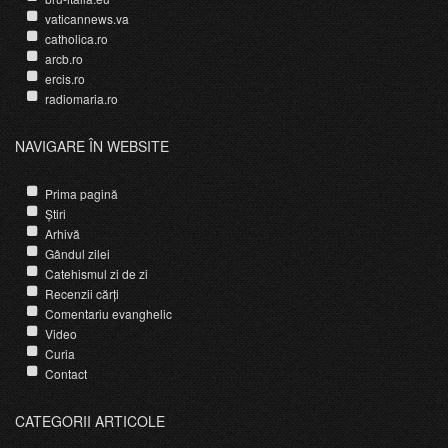
vaticannews.va
catholica.ro
arcb.ro
ercis.ro
radiomaria.ro
NAVIGARE ÎN WEBSITE
Prima pagină
Știri
Arhivă
Gândul zilei
Catehismul zi de zi
Recenzii cărți
Comentariu evanghelic
Video
Curia
Contact
CATEGORII ARTICOLE