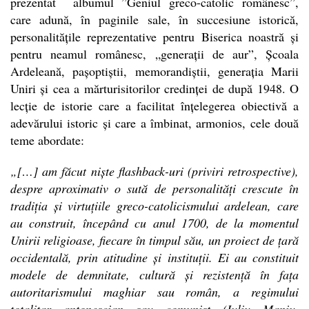
prezentat albumul ”Geniul greco-catolic românesc”,
care adună, în paginile sale, în succesiune istorică,
personalitățile reprezentative pentru Biserica noastră și
pentru neamul românesc, „generații de aur”, Școala
Ardeleană, pașoptiștii, memorandiștii, generația Marii
Uniri și cea a mărturisitorilor credinței de după 1948. O
lecție de istorie care a facilitat înțelegerea obiectivă a
adevărului istoric și care a îmbinat, armonios, cele două
teme abordate:
„[…] am făcut niște flashback-uri (priviri retrospective),
despre aproximativ o sută de personalități crescute în
tradiția și virtuțiile greco-catolicismului ardelean, care
au construit, începând cu anul 1700, de la momentul
Unirii religioase, fiecare în timpul său, un proiect de țară
occidentală, prin atitudine și instituții. Ei au constituit
modele de demnitate, cultură și rezistență în fața
autoritarismului maghiar sau român, a regimului
totalitar antonescian sau comunist (Iuliu Maniu,