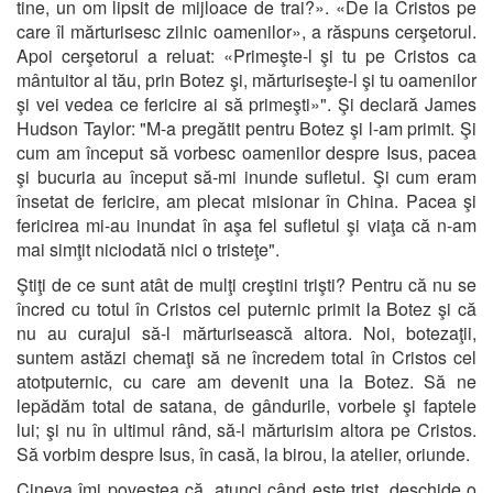
tine, un om lipsit de mijloace de trai?». «De la Cristos pe
care îl mărturisesc zilnic oamenilor», a răspuns cerşetorul.
Apoi cerşetorul a reluat: «Primeşte-l şi tu pe Cristos ca
mântuitor al tău, prin Botez şi, mărturiseşte-l şi tu oamenilor
şi vei vedea ce fericire ai să primeşti»". Şi declară James
Hudson Taylor: "M-a pregătit pentru Botez şi l-am primit. Şi
cum am început să vorbesc oamenilor despre Isus, pacea
şi bucuria au început să-mi inunde sufletul. Şi cum eram
însetat de fericire, am plecat misionar în China. Pacea şi
fericirea mi-au inundat în aşa fel sufletul şi viaţa că n-am
mai simţit niciodată nici o tristeţe".
Ştiţi de ce sunt atât de mulţi creştini trişti? Pentru că nu se
încred cu totul în Cristos cel puternic primit la Botez şi că
nu au curajul să-l mărturisească altora. Noi, botezaţii,
suntem astăzi chemaţi să ne încredem total în Cristos cel
atotputernic, cu care am devenit una la Botez. Să ne
lepădăm total de satana, de gândurile, vorbele şi faptele
lui; şi nu în ultimul rând, să-l mărturisim altora pe Cristos.
Să vorbim despre Isus, în casă, la birou, la atelier, oriunde.
Cineva îmi povestea că, atunci când este trist, deschide o