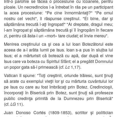
Într-o parohie se făcea o procesiune cu icoanele, pentru
ploaie. Un necredincios l-a întrebat în râs pe un participant
la acea procesiune: "Pe cine înmormântaţi?" "Pe omul
nostru cel vechi", îi răspunse creştinul. "Ei bine, dar şi
săptămâna trecută l-aţi îngropat!" "Ai dreptate, dragul meu;
l-am îngropat şi săptămâna trecută şi îl îngropăm în fiecare
zi, pentru că ăsta-i un «mort» tare ciudat; el învie mereu".
Menirea creştinului ca şi cea a lui Ioan Botezătorul este
aceea de a-l arăta lumii pe Isus. Ioan s-a pus în slujba lui
Isus; el a mărturisit că botează cu apă, dar după el vine
Isus care va boteza cu Spiritul Sfânt; el a pregătit Domnului
un popor gata să-l primească (cf.
Lc
1,17).
Vatican II spune: "Toţi creştinii, oriunde trăiesc, sunt ţinuţi
să arate cu exemplul vieţii lor şi cu mărturia cuvântului lor
pe Isus cu care au fost îmbrăcaţi prin Botez. Credincioşii,
încorporaţi în Biserică prin Botez, sunt ţinuţi să profeseze
public credinţa primită de la Dumnezeu prin Biserică"
(cf.
LG
11).
Juan Donoso Cortés (1809-1853), scriitor şi politician