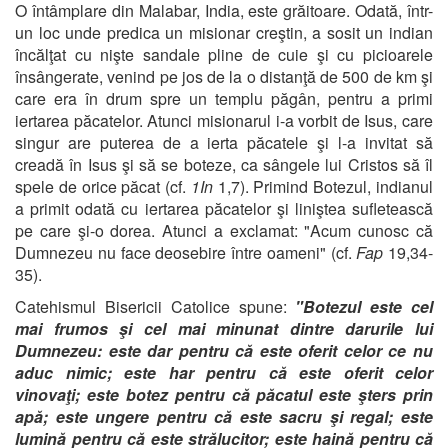
O întâmplare din Malabar, India, este grăitoare. Odată, într-
un loc unde predica un misionar creştin, a sosit un indian
încălţat cu nişte sandale pline de cuie şi cu picioarele
însângerate, venind pe jos de la o distanţă de 500 de km şi
care era în drum spre un templu păgân, pentru a primi
iertarea păcatelor. Atunci misionarul i-a vorbit de Isus, care
singur are puterea de a ierta păcatele şi l-a invitat să
creadă în Isus şi să se boteze, ca sângele lui Cristos să îl
spele de orice păcat (cf.
1In
1,7). Primind Botezul, indianul
a primit odată cu iertarea păcatelor şi liniştea sufletească
pe care şi-o dorea. Atunci a exclamat: "Acum cunosc că
Dumnezeu nu face deosebire între oameni" (cf.
Fap
19,34-
35).
Catehismul Bisericii Catolice spune:
"Botezul este cel
mai frumos şi cel mai minunat dintre darurile lui
Dumnezeu: este dar pentru că este oferit celor ce nu
aduc nimic; este har pentru că este oferit celor
vinovaţi; este botez pentru că păcatul este şters prin
apă; este ungere pentru că este sacru şi regal; este
lumină pentru că este strălucitor; este haină pentru că