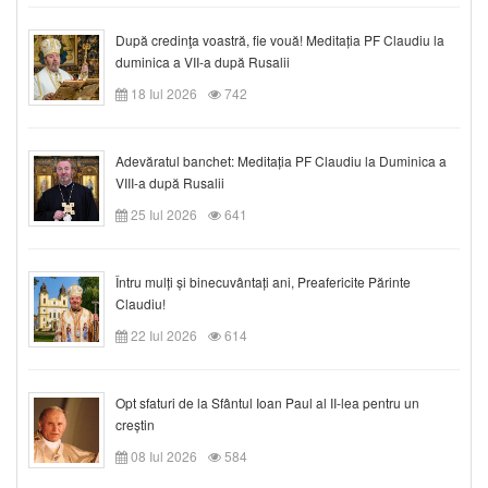
După credinţa voastră, fie vouă! Meditația PF Claudiu la
duminica a VII-a după Rusalii
18 Iul 2026
742
Adevăratul banchet: Meditația PF Claudiu la Duminica a
VIII-a după Rusalii
25 Iul 2026
641
Întru mulți și binecuvântați ani, Preafericite Părinte
Claudiu!
22 Iul 2026
614
Opt sfaturi de la Sfântul Ioan Paul al II-lea pentru un
creștin
08 Iul 2026
584