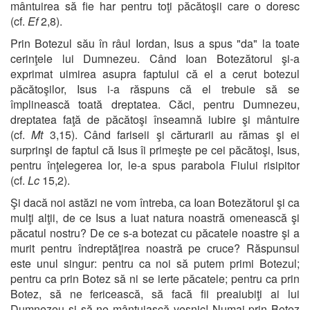
mântuirea să fie har pentru toţi păcătoşii care o doresc
(cf.
Ef
2,8).
Prin Botezul său în râul Iordan, Isus a spus "da" la toate
cerinţele lui Dumnezeu. Când Ioan Botezătorul şi-a
exprimat uimirea asupra faptului că el a cerut botezul
păcătoşilor, Isus i-a răspuns că el trebuie să se
împlinească toată dreptatea. Căci, pentru Dumnezeu,
dreptatea faţă de păcătoşi înseamnă iubire şi mântuire
(cf.
Mt
3,15). Când fariseii şi cărturarii au rămas şi ei
surprinşi de faptul că Isus îi primeşte pe cei păcătoşi, Isus,
pentru înţelegerea lor, le-a spus parabola Fiului risipitor
(cf.
Lc
15,2).
Şi dacă noi astăzi ne vom întreba, ca Ioan Botezătorul şi ca
mulţi alţii, de ce Isus a luat natura noastră omenească şi
păcatul nostru? De ce s-a botezat cu păcatele noastre şi a
murit pentru îndreptăţirea noastră pe cruce? Răspunsul
este unul singur: pentru ca noi să putem primi Botezul;
pentru ca prin Botez să ni se ierte păcatele; pentru ca prin
Botez, să ne fericească, să facă fii preaiubiţi ai lui
Dumnezeu şi să ne mântuiască veşnic! Numai prin Botez