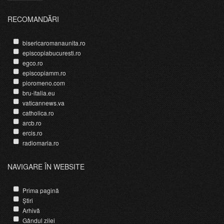
RECOMANDĂRI
bisericaromanaunita.ro
episcopiabucuresti.ro
egco.ro
episcopiamm.ro
pioromeno.com
bru-italia.eu
vaticannews.va
catholica.ro
arcb.ro
ercis.ro
radiomaria.ro
NAVIGARE ÎN WEBSITE
Prima pagină
Știri
Arhivă
Gândul zilei