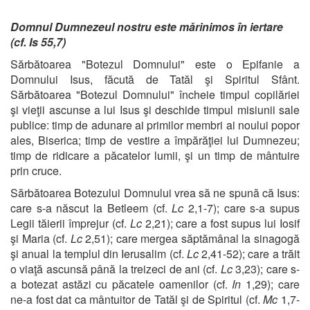
Domnul Dumnezeul nostru este mărinimos în iertare
(cf. Is 55,7)
Sărbătoarea "Botezul Domnului" este o Epifanie a
Domnului Isus, făcută de Tatăl şi Spiritul Sfânt.
Sărbătoarea "Botezul Domnului" încheie timpul copilăriei
şi vieţii ascunse a lui Isus şi deschide timpul misiunii sale
publice: timp de adunare ai primilor membri ai noului popor
ales, Biserica; timp de vestire a împărăţiei lui Dumnezeu;
timp de ridicare a păcatelor lumii, şi un timp de mântuire
prin cruce.
Sărbătoarea Botezului Domnului vrea să ne spună că Isus:
care s-a născut la Betleem (cf.
Lc
2,1-7); care s-a supus
Legii tăierii împrejur (cf.
Lc
2,21); care a fost supus lui Iosif
şi Maria (cf.
Lc
2,51); care mergea săptămânal la sinagogă
şi anual la templul din Ierusalim (cf.
Lc
2,41-52); care a trăit
o viaţă ascunsă până la treizeci de ani (cf.
Lc
3,23); care s-
a botezat astăzi cu păcatele oamenilor (cf.
In
1,29); care
ne-a fost dat ca mântuitor de Tatăl şi de Spiritul (cf.
Mc
1,7-