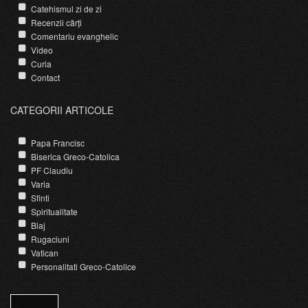
Catehismul zi de zi
Recenzii cărți
Comentariu evanghelic
Video
Curia
Contact
CATEGORII ARTICOLE
Papa Francisc
Biserica Greco-Catolica
PF Claudiu
Varia
Sfinti
Spiritualitate
Blaj
Rugaciuni
Vatican
Personalitati Greco-Catolice