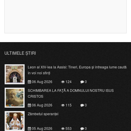
ULTIMELE ȘTIRI
Leon al XIV-lea la Assisi: Tineri, Europa și întreaga lume caută
în voi noi sfinți
06 Aug 2026
124
0
SCHIMBAREA LA FAŢĂ A DOMNULUI NOSTRU ISUS
CRISTOS
06 Aug 2026
115
0
Zâmbetul speranței
05 Aug 2026
553
0