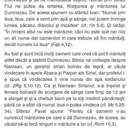
Fiul ne putea da iertarea, filiaţiunea şi mântuirea lui
Dumnezeu. De aceea spunem cu sfântul Ioan: "Numai prin
Isus, Isus, care a venit prin apă şi sânge, noi putem învinge
lumea, păcatul, diavolul şi moartea" (cf.
1In
5,6). Şi iarăşi:
"În nimeni altul nu este mântuire; căci nu este sub cer nici
un alt nume dat oamenilor în care trebuie să fim mântuiţi,
decât numele lui Isus" (
Fap
4,12).
Au fost şi sunt încă mulţi oameni care cred că pot fi mântuiţi
altfel decât a stabilit Dumnezeu. Biblia ne vorbeşte despre
Namaan, un general sirian bolnav de lepră; el căuta
vindecare în apele Abana şi Parpar ale Siriei, dar profetul i-
a spus că vindecarea îi vine numai din apa Iordanului
(cf.
2Rg
5,10.12). Ca şi Namaan Sirianul, s-a înşelat şi
femeia bolnavă de scurgere de sânge care timp de 12 ani
a alergat şi şi-a cheltuit banii pe la toţi medicii pământeşti,
până ce a aflat că numai Isus o putea vindeca (cf.
Mc
5,25-
34). Sfântul Pavel spune: "Pentru că oamenii n-au
cunoscut mântuirea pe care o dă Dumnezeu, de aceea, au
căutat să-şi facă singuri o mântuire a lor (cf.
Rom
10,3).