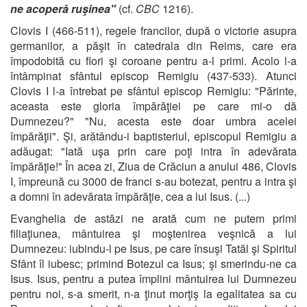
ne acoperă ruşinea"
(cf.
CBC
1216).
Clovis I (466-511), regele francilor, după o victorie asupra
germanilor, a păşit în catedrala din Reims, care era
împodobită cu flori şi coroane pentru a-l primi. Acolo l-a
întâmpinat sfântul episcop Remigiu (437-533). Atunci
Clovis I l-a întrebat pe sfântul episcop Remigiu: "Părinte,
aceasta este gloria împărăţiei pe care mi-o dă
Dumnezeu?" "Nu, acesta este doar umbra acelei
împărăţii". Şi, arătându-i baptisteriul, episcopul Remigiu a
adăugat: "Iată uşa prin care poţi intra în adevărata
împărăţie!" În acea zi, Ziua de Crăciun a anului 486, Clovis
I, împreună cu 3000 de franci s-au botezat, pentru a intra şi
a domni în adevărata împărăţie, cea a lui Isus. (...)
Evanghelia de astăzi ne arată cum ne putem primi
filiaţiunea, mântuirea şi moştenirea veşnică a lui
Dumnezeu: iubindu-l pe Isus, pe care însuşi Tatăl şi Spiritul
Sfânt îl iubesc; primind Botezul ca Isus; şi smerindu-ne ca
Isus. Isus, pentru a putea împlini mântuirea lui Dumnezeu
pentru noi, s-a smerit, n-a ţinut morţiş la egalitatea sa cu