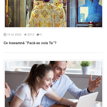
19 Iul 2024
2913
0
Ce înseamnă ”Facă-se voia Ta”?