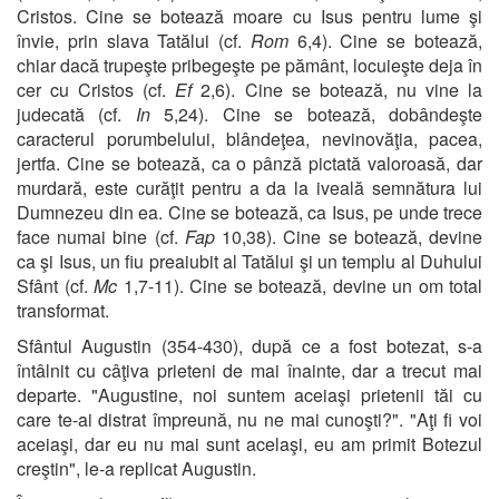
Cristos. Cine se botează moare cu Isus pentru lume şi
învie, prin slava Tatălui (cf.
Rom
6,4). Cine se botează,
chiar dacă trupeşte pribegeşte pe pământ, locuieşte deja în
cer cu Cristos (cf.
Ef
2,6). Cine se botează, nu vine la
judecată (cf.
In
5,24). Cine se botează, dobândeşte
caracterul porumbelului, blândeţea, nevinovăţia, pacea,
jertfa. Cine se botează, ca o pânză pictată valoroasă, dar
murdară, este curăţit pentru a da la iveală semnătura lui
Dumnezeu din ea. Cine se botează, ca Isus, pe unde trece
face numai bine (cf.
Fap
10,38). Cine se botează, devine
ca şi Isus, un fiu preaiubit al Tatălui şi un templu al Duhului
Sfânt (cf.
Mc
1,7-11). Cine se botează, devine un om total
transformat.
Sfântul Augustin (354-430), după ce a fost botezat, s-a
întâlnit cu câţiva prieteni de mai înainte, dar a trecut mai
departe. "Augustine, noi suntem aceiaşi prietenii tăi cu
care te-ai distrat împreună, nu ne mai cunoşti?". "Aţi fi voi
aceiaşi, dar eu nu mai sunt acelaşi, eu am primit Botezul
creştin", le-a replicat Augustin.