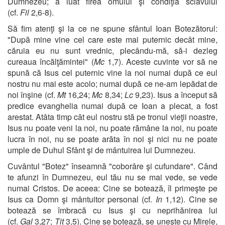
Dumnezeu; a luat firea omului şi condiţia sclavului
(cf.
Fil
2,6-8).
Să fim atenţi şi la ce ne spune sfântul Ioan Botezătorul:
"După mine vine cel care este mai puternic decât mine,
căruia eu nu sunt vrednic, plecându-mă, să-i dezleg
cureaua încălţămintei" (
Mc
1,7). Aceste cuvinte vor să ne
spună că Isus cel puternic vine la noi numai după ce eul
nostru nu mai este acolo; numai după ce ne-am lepădat de
noi înşine (cf.
Mt
16,24;
Mc
8,34;
Lc
9,23). Isus a început să
predice evanghelia numai după ce Ioan a plecat, a fost
arestat. Atâta timp cât eul nostru stă pe tronul vieţii noastre,
Isus nu poate veni la noi, nu poate rămâne la noi, nu poate
lucra în noi, nu se poate arăta în noi şi nici nu ne poate
umple de Duhul Sfânt şi de mântuirea lui Dumnezeu.
Cuvântul "Botez" înseamnă "coborâre şi cufundare". Când
te afunzi în Dumnezeu, eul tău nu se mai vede, se vede
numai Cristos. De aceea: Cine se botează, îl primeşte pe
Isus ca Domn şi mântuitor personal (cf.
In
1,12). Cine se
botează se îmbracă cu Isus şi cu neprihănirea lui
(cf.
Gal
3,27;
Tit
3,5). Cine se botează, se uneşte cu Mirele,