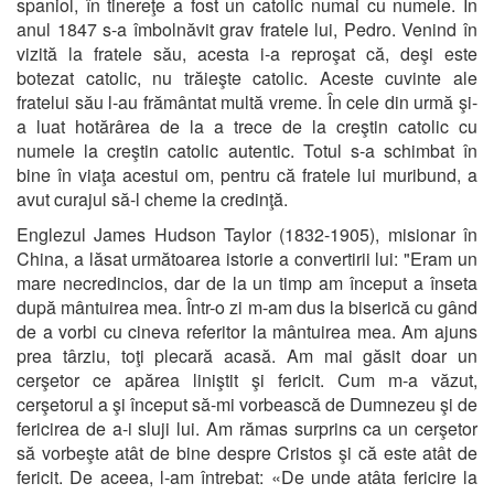
spaniol, în tinereţe a fost un catolic numai cu numele. În
anul 1847 s-a îmbolnăvit grav fratele lui, Pedro. Venind în
vizită la fratele său, acesta i-a reproşat că, deşi este
botezat catolic, nu trăieşte catolic. Aceste cuvinte ale
fratelui său l-au frământat multă vreme. În cele din urmă şi-
a luat hotărârea de la a trece de la creştin catolic cu
numele la creştin catolic autentic. Totul s-a schimbat în
bine în viaţa acestui om, pentru că fratele lui muribund, a
avut curajul să-l cheme la credinţă.
Englezul James Hudson Taylor (1832-1905), misionar în
China, a lăsat următoarea istorie a convertirii lui: "Eram un
mare necredincios, dar de la un timp am început a înseta
după mântuirea mea. Într-o zi m-am dus la biserică cu gând
de a vorbi cu cineva referitor la mântuirea mea. Am ajuns
prea târziu, toţi plecară acasă. Am mai găsit doar un
cerşetor ce apărea liniştit şi fericit. Cum m-a văzut,
cerşetorul a şi început să-mi vorbească de Dumnezeu şi de
fericirea de a-i sluji lui. Am rămas surprins ca un cerşetor
să vorbeşte atât de bine despre Cristos şi că este atât de
fericit. De aceea, l-am întrebat: «De unde atâta fericire la