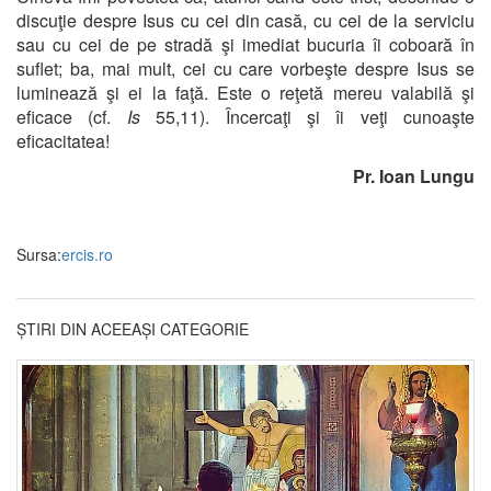
discuţie despre Isus cu cei din casă, cu cei de la serviciu
sau cu cei de pe stradă şi imediat bucuria îi coboară în
suflet; ba, mai mult, cei cu care vorbeşte despre Isus se
luminează şi ei la faţă. Este o reţetă mereu valabilă şi
eficace (cf.
Is
55,11). Încercaţi şi îi veţi cunoaşte
eficacitatea!
Pr. Ioan Lungu
Sursa:
ercis.ro
ȘTIRI DIN ACEEAȘI CATEGORIE