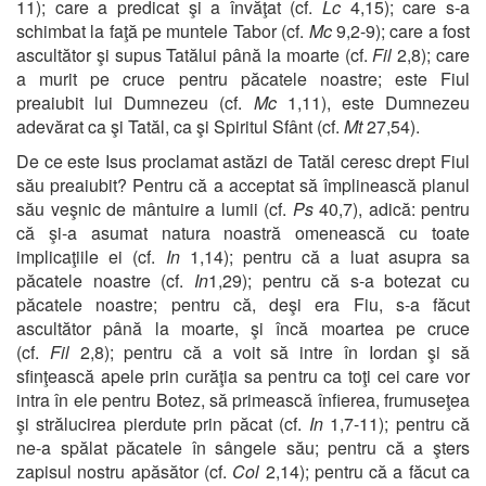
11); care a predicat şi a învăţat (cf.
Lc
4,15); care s-a
schimbat la faţă pe muntele Tabor (cf.
Mc
9,2-9); care a fost
ascultător şi supus Tatălui până la moarte (cf.
Fil
2,8); care
a murit pe cruce pentru păcatele noastre; este Fiul
preaiubit lui Dumnezeu (cf.
Mc
1,11), este Dumnezeu
adevărat ca şi Tatăl, ca şi Spiritul Sfânt (cf.
Mt
27,54).
De ce este Isus proclamat astăzi de Tatăl ceresc drept Fiul
său preaiubit? Pentru că a acceptat să împlinească planul
său veşnic de mântuire a lumii (cf.
Ps
40,7), adică: pentru
că şi-a asumat natura noastră omenească cu toate
implicaţiile ei (cf.
In
1,14); pentru că a luat asupra sa
păcatele noastre (cf.
In
1,29); pentru că s-a botezat cu
păcatele noastre; pentru că, deşi era Fiu, s-a făcut
ascultător până la moarte, şi încă moartea pe cruce
(cf.
Fil
2,8); pentru că a voit să intre în Iordan şi să
sfinţească apele prin curăţia sa pentru ca toţi cei care vor
intra în ele pentru Botez, să primească înfierea, frumuseţea
şi strălucirea pierdute prin păcat (cf.
In
1,7-11); pentru că
ne-a spălat păcatele în sângele său; pentru că a şters
zapisul nostru apăsător (cf.
Col
2,14); pentru că a făcut ca