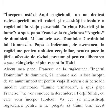
”Începem astăzi Anul rugăciunii, un an dedicat
redescoperirii marii valori și necesității absolute a
rugăciunii în viața personală, în viața Bisericii și în
lume”: a spus papa Francisc la rugăciunea ”Angelus”
de duminică, 21 ianuarie a.c., Duminica Cuvântului
lui Dumnezeu. Papa a îndemnat, de asemenea, la
rugăciune pentru unitatea creștinilor, pentru pace în
țările afectate de război, precum și pentru eliberarea
a șase călugărițe răpite recent în Haiti.
A
locuțiunea papei Francisc de la rugăciunea ”Îngerul
Domnului” de duminică, 21 ianuarie a.c., a fost însoțită
de un anunț important pentru viața Bisericii din perioada
imediat următoare. ”Lunile următoare”, a spus papa
Francisc, ”ne vor conduce la deschiderea Porții Sfinte, cu
care vom începe Jubileul. Vă cer să intensificați
rugăciunea pentru a ne pregăti să trăim bine acest