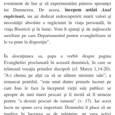
eveniment de har și să experimentăm puterea speranței
începem astăzi
lui Dumnezeu. De aceea,
Anul
,
rugăciunii
un an dedicat redescoperirii marii valori și
necesității absolute a rugăciunii în viața personală, în
viața Bisericii și în lume. Vom fi ajutați și de mijloacele
auxiliare pe care Departamentul pentru evanghelizare ni
le va pune la dispoziție”.
În alocuțiunea sa, papa a vorbit despre pagina
Evangheliei proclamată în această duminică, în care se
relatează vocația primilor discipoli (cf. Marcu 1,14-20).
”A-i chema pe alții ca să se alăture misiunii sale”, a
remarcat pontiful, ”este unul dintre primele lucruri pe
care Isus le face la începutul vieții sale publice: se
apropie de unii tineri pescari și îi invită să îl urmeze
pentru "a deveni pescari de oameni" (v. 17). Iar acest
lucru ne spune ceva important: Domnului îi place să ne
implice în lucrarea sa de mântuire, ne vrea activi