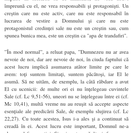
împreună cu el, ne vrea responsabili și protagoniști. Un
creștin care nu este activ, care nu este responsabil în
lucrarea de vestire a Domnului și care nu este
protagonistul credinței sale nu este un creștin sau, cum
spunea bunica mea, este un creștin ca "apa de trandafiri".
”În mod normal”, a reluat papa, ”Dumnezeu nu ar avea
nevoie de noi, dar are nevoie de noi, în ciuda faptului că
acest lucru implică asumarea atâtor limite pe care le
avem: toți suntem limitați, suntem păcătoși, iar El le
asumă. Să ne uităm, de exemplu, la câtă răbdare a avut
El cu ucenicii: de multe ori ei nu înțelegeau cuvintele
Sale (cf. Lc 9,51-56), uneori nu se înțelegeau între ei (cf.
Mc 10,41), multă vreme nu au reușit să accepte aspecte
esențiale ale predicării Sale, de exemplu slujirea (cf. Lc
22,27). Cu toate acestea, Isus i-a ales și a continuat să
creadă în ei. Acest lucru este important, Domnul ne-a