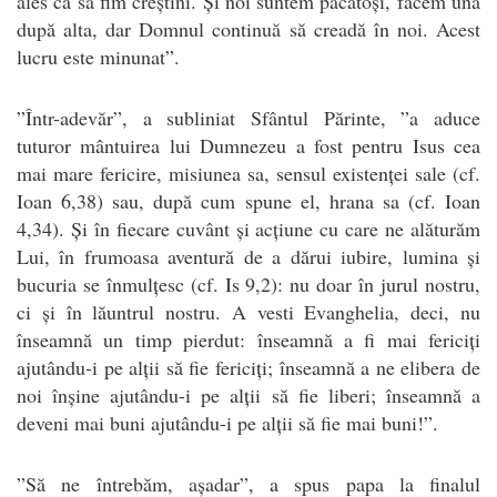
ales ca să fim creștini. Și noi suntem păcătoși, facem una
după alta, dar Domnul continuă să creadă în noi. Acest
lucru este minunat”.
”Într-adevăr”, a subliniat Sfântul Părinte, ”a aduce
tuturor mântuirea lui Dumnezeu a fost pentru Isus cea
mai mare fericire, misiunea sa, sensul existenței sale (cf.
Ioan 6,38) sau, după cum spune el, hrana sa (cf. Ioan
4,34). Și în fiecare cuvânt și acțiune cu care ne alăturăm
Lui, în frumoasa aventură de a dărui iubire, lumina și
bucuria se înmulțesc (cf. Is 9,2): nu doar în jurul nostru,
ci și în lăuntrul nostru. A vesti Evanghelia, deci, nu
înseamnă un timp pierdut: înseamnă a fi mai fericiți
ajutându-i pe alții să fie fericiți; înseamnă a ne elibera de
noi înșine ajutându-i pe alții să fie liberi; înseamnă a
deveni mai buni ajutându-i pe alții să fie mai buni!”.
”Să ne întrebăm, așadar”, a spus papa la finalul