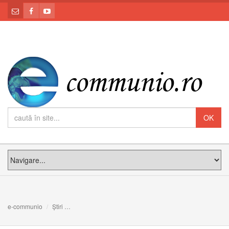
e-communio
Știri
Papa Francisc: Începem astăzi ”Anul rugăciunii” ca pregă