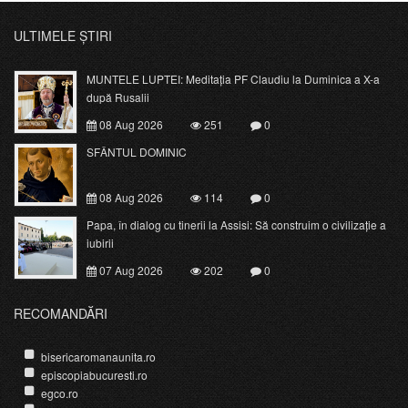
ULTIMELE ȘTIRI
MUNTELE LUPTEI: Meditația PF Claudiu la Duminica a X-a
după Rusalii
08 Aug 2026
251
0
SFÂNTUL DOMINIC
08 Aug 2026
114
0
Papa, în dialog cu tinerii la Assisi: Să construim o civilizație a
iubirii
07 Aug 2026
202
0
RECOMANDĂRI
bisericaromanaunita.ro
episcopiabucuresti.ro
egco.ro