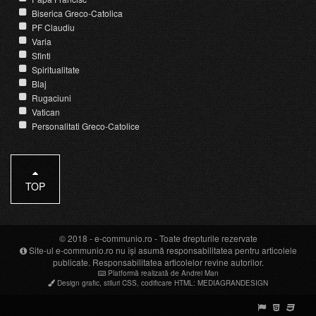
Biserica Greco-Catolica
PF Claudiu
Varia
Sfinti
Spiritualitate
Blaj
Rugaciuni
Vatican
Personalitati Greco-Catolice
TOP
© 2018 -
e-communio.ro
- Toate drepturile rezervate
Site-ul e-communio.ro nu își asumă responsabilitatea pentru articolele
publicate. Responsabilitatea articolelor revine autorilor.
Platformă realizată de Andrei Man
Design grafic
,
stiluri CSS
,
codificare HTML
:
MEDIAGRANDESIGN