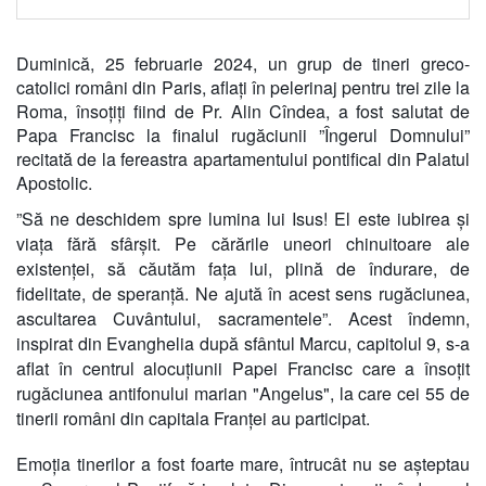
Duminică, 25 februarie 2024, un grup de tineri greco-
catolici români din Paris, aflați în pelerinaj pentru trei zile la
Roma, însoțiți fiind de Pr. Alin Cîndea, a fost salutat de
Papa Francisc la finalul rugăciunii ”Îngerul Domnului”
recitată de la fereastra apartamentului pontifical din Palatul
Apostolic.
”Să ne deschidem spre lumina lui Isus! El este iubirea și
viața fără sfârșit. Pe cărările uneori chinuitoare ale
existenței, să căutăm fața lui, plină de îndurare, de
fidelitate, de speranță. Ne ajută în acest sens rugăciunea,
ascultarea Cuvântului, sacramentele”. Acest îndemn,
inspirat din Evanghelia după sfântul Marcu, capitolul 9, s-a
aflat în centrul alocuțiunii Papei Francisc care a însoțit
rugăciunea antifonului marian "Angelus", la care cei 55 de
tinerii români din capitala Franței au participat.
Emoția tinerilor a fost foarte mare, întrucât nu se așteptau