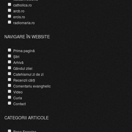
catholica.ro
arcb.ro
ercis.ro
radiomaria.ro
NAVIGARE ÎN WEBSITE
Prima pagină
Știri
Arhivă
Gândul zilei
Catehismul zi de zi
Recenzii cărți
Comentariu evanghelic
Video
Curia
Contact
CATEGORII ARTICOLE
Papa Francisc