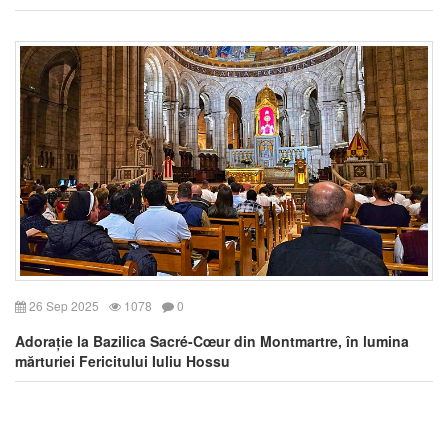
26 Sep 2025
1078
0
Adorație la Bazilica Sacré-Cœur din Montmartre, în lumina
mărturiei Fericitului Iuliu Hossu