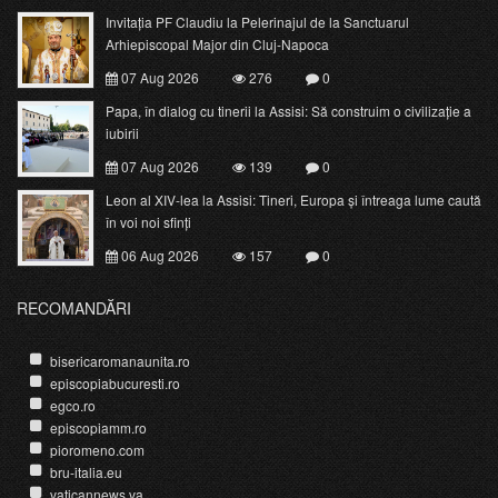
Invitația PF Claudiu la Pelerinajul de la Sanctuarul
Arhiepiscopal Major din Cluj-Napoca
07 Aug 2026
276
0
Papa, în dialog cu tinerii la Assisi: Să construim o civilizație a
iubirii
07 Aug 2026
139
0
Leon al XIV-lea la Assisi: Tineri, Europa și întreaga lume caută
în voi noi sfinți
06 Aug 2026
157
0
RECOMANDĂRI
bisericaromanaunita.ro
episcopiabucuresti.ro
egco.ro
episcopiamm.ro
pioromeno.com
bru-italia.eu
vaticannews.va