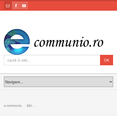
e-communio
Știri
Video: Tinerii greco-catolici români de la Paris salutați 