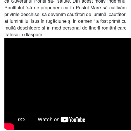
ca Suveranul Pontif să-i salute. Din acest motiv îndemnul
Pontifului ”să ne propunem ca în Postul Mare să cultivăm
privirile deschise, să devenim căutători de lumină, căutători
ai luminii lui Isus în rugăciune și în oameni” a fost primit cu
multă deschidere și în mod personal de tinerii români care
trăiesc în diaspora.