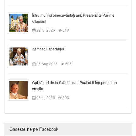
Întru mulți și binecuvântați ani, Preafericite Părinte
Claudiu!
22 Iul 2026
618
Zâmbetul speranței
05 Aug 2026
605
Opt sfaturi de la Sfântul Ioan Paul al II-lea pentru un
creștin
08 Iul 2026
593
Gaseste-ne pe Facebook