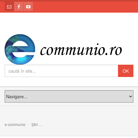
e-communio
Știri
Inima lui Dumnezeu, comoară a inimii noastre! Meditaţia