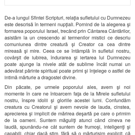
De-a lungul Sfintei Scripturi, relaţia sufletului cu Dumnezeu
este descrisă în termeni nupţiali. Pornind de la alegerea şi
formarea poporului Israel, trecând prin Cântarea Cântărilor,
asistăm la un crescendo al termenilor mistici ce descriu
comuniunea dintre creatură şi Creator ca cea dintre
mireasă şi mire. Ceea ce se întâmplă în sufletul nostru,
covârşit de iubirea, îndurarea şi iertarea lui Dumnezeu
poate ajunge la nivele atât de sublime încât numai un
adevărat părinte spiritual poate primi şi înţelege o astfel de
intimă mărturie a dragostei divine.
Din păcate, pe urmele poporului ales, avem şi noi
momente în care ne întoarcem faţa de la Mirele sufletului
nostru, înspre idolii şi gloriile acestei lumi. Confundăm
creatura cu Creatorul şi avem nevoie de lauda, cinstea,
aprecierea şi implicit de mărirea deşartă pe care o primim
de la oameni. Suntem măguliţi atunci când cineva ne
laudă, spunându-ne cât suntem de frumoşi, inteligenţi şi
capabili, chiar dacă ştim, fără să o mărturisim explicit, că