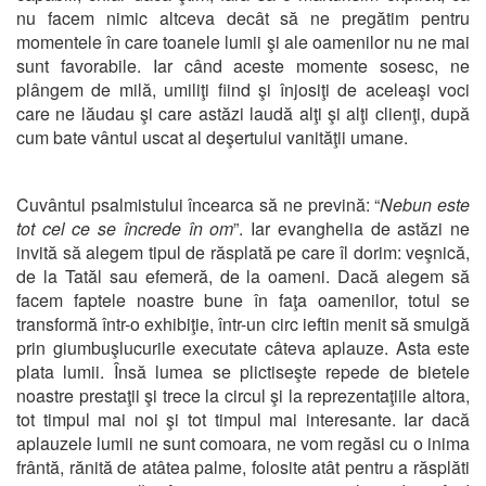
nu facem nimic altceva decât să ne pregătim pentru
momentele în care toanele lumii şi ale oamenilor nu ne mai
sunt favorabile. Iar când aceste momente sosesc, ne
plângem de milă, umiliţi fiind şi înjosiţi de aceleaşi voci
care ne lăudau şi care astăzi laudă alţi şi alţi clienţi, după
cum bate vântul uscat al deşertului vanităţii umane.
Cuvântul psalmistului încearca să ne prevină: “
Nebun este
tot cel ce se încrede în om
”. Iar evanghelia de astăzi ne
invită să alegem tipul de răsplată pe care îl dorim: veşnică,
de la Tatăl sau efemeră, de la oameni. Dacă alegem să
facem faptele noastre bune în faţa oamenilor, totul se
transformă într-o exhibiţie, într-un circ ieftin menit să smulgă
prin giumbuşlucurile executate câteva aplauze. Asta este
plata lumii. Însă lumea se plictiseşte repede de bietele
noastre prestaţii şi trece la circul şi la reprezentaţiile altora,
tot timpul mai noi şi tot timpul mai interesante. Iar dacă
aplauzele lumii ne sunt comoara, ne vom regăsi cu o inima
frântă, rănită de atâtea palme, folosite atât pentru a răsplăti