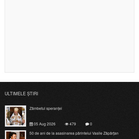
ULTIMELE ȘTIRI
Zâmbetul speranței
05 Aug 2026
479
0
50 de ani de la asasinarea părintelui Vasile Zăpârțan