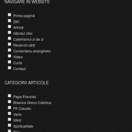
NAVIGARE ÎN WEBSITE
Prima pagină
Știri
Arhivă
Gândul zilei
Catehismul zi de zi
Recenzii cărți
Comentariu evanghelic
Video
Curia
Contact
CATEGORII ARTICOLE
Papa Francisc
Biserica Greco-Catolica
PF Claudiu
Varia
Sfinti
Spiritualitate
Blaj