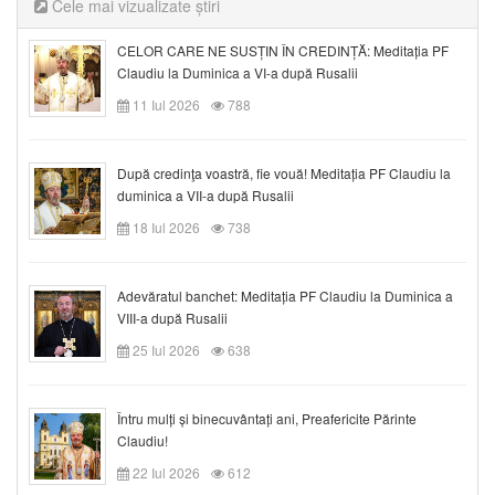
Cele mai vizualizate știri
CELOR CARE NE SUSȚIN ÎN CREDINȚĂ: Meditația PF
Claudiu la Duminica a VI-a după Rusalii
11 Iul 2026
788
După credinţa voastră, fie vouă! Meditația PF Claudiu la
duminica a VII-a după Rusalii
18 Iul 2026
738
Adevăratul banchet: Meditația PF Claudiu la Duminica a
VIII-a după Rusalii
25 Iul 2026
638
Întru mulți și binecuvântați ani, Preafericite Părinte
Claudiu!
22 Iul 2026
612