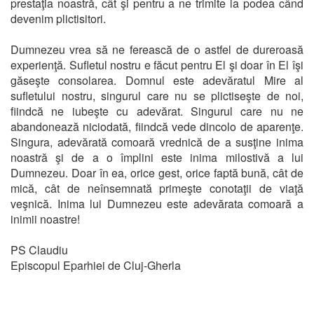
prestaţia noastră, cât şi pentru a ne trimite la podea când
devenim plictisitori.
Dumnezeu vrea să ne ferească de o astfel de dureroasă
experienţă. Sufletul nostru e făcut pentru El şi doar în El îşi
găseşte consolarea. Domnul este adevăratul Mire al
sufletului nostru, singurul care nu se plictiseşte de noi,
fiindcă ne iubeşte cu adevărat. Singurul care nu ne
abandonează niciodată, fiindcă vede dincolo de aparenţe.
Singura, adevărată comoară vrednică de a susţine inima
noastră şi de a o împlini este inima milostivă a lui
Dumnezeu. Doar în ea, orice gest, orice faptă bună, cât de
mică, cât de neînsemnată primeşte conotaţii de viaţă
veşnică. Inima lui Dumnezeu este adevărata comoară a
inimii noastre!
PS Claudiu
Episcopul Eparhiei de Cluj-Gherla