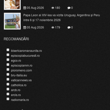
05 Aug 2026
180
0
Papa Leon al XIV-lea va vizita Uruguay, Argentina și Peru
între 6 și 17 noiembrie 2026
05 Aug 2026
179
0
RECOMANDĂRI
bisericaromanaunita.ro
episcopiabucuresti.ro
egco.ro
episcopiamm.ro
pioromeno.com
bru-italia.eu
vaticannews.va
catholica.ro
arcb.ro
ercis.ro
radiomaria.ro