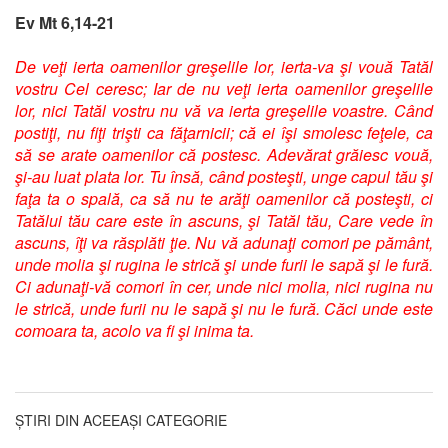
Ev Mt 6,14-21
De veţi ierta oamenilor greşelile lor, ierta-va şi vouă Tatăl
vostru Cel ceresc; Iar de nu veţi ierta oamenilor greşelile
lor, nici Tatăl vostru nu vă va ierta greşelile voastre. Când
postiţi, nu fiţi trişti ca făţarnicii; că ei îşi smolesc feţele, ca
să se arate oamenilor că postesc. Adevărat grăiesc vouă,
şi-au luat plata lor. Tu însă, când posteşti, unge capul tău şi
faţa ta o spală, ca să nu te arăţi oamenilor că posteşti, ci
Tatălui tău care este în ascuns, şi Tatăl tău, Care vede în
ascuns, îţi va răsplăti ţie. Nu vă adunaţi comori pe pământ,
unde molia şi rugina le strică şi unde furii le sapă şi le fură.
Ci adunaţi-vă comori în cer, unde nici molia, nici rugina nu
le strică, unde furii nu le sapă şi nu le fură. Căci unde este
comoara ta, acolo va fi şi inima ta.
ȘTIRI DIN ACEEAȘI CATEGORIE