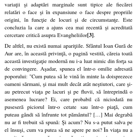
variaţii şi adaptări marginale sunt tipice ale fiecărei
relatări o face şi în expansiune o face despre propriile
origini, în funcţie de locuri şi de circumstanţe. Este
concluzia la care a ajuns cea mai recentă şi acreditată
[3]
cercetare critică asupra Evangheliilor
.
De altfel, nu există numai apariţiile. Sfântul Ioan Gură de
Aur are, în această privinţă, o pagină vestită, căreia toată
această investigaţie modernă nu i-a luat nimic din forţa sa
de convingere. Aşadar, spunea el într-o omilie adresată
poporului: "Cum putea să le vină în minte la doisprezece
oameni sărmani, şi mai mult decât atât neştiutori, care şi-
au petrecut viaţa pe lacuri şi pe fluvii, să întreprindă o
asemenea lucrare? Ei, care probabil că niciodată nu
puseseră piciorul într-o cetate sau într-o piaţă, cum
puteau gândi să înfrunte tot pământul? […] Mai degrabă
nu ar fi trebuit să spună: Şi acum? Nu s-a putut salva pe
el însuşi, cum va putea să ne apere pe noi? În viaţa nu a