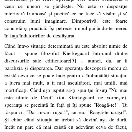
ceea ce uneori se gândeşte. Nu este o dispoziţie
interioară frumoasă şi poetică ce ne face să visăm şi să
construim lumi imaginare. Dimpotrivă, este foarte
concretă şi practică. Îşi petrece timpul punându-te mereu
în faţa îndatoririlor de desfăşurat.
Când într-o situaţie determinată nu este absolut nimic de
făcut - spune filozoful Kierkegaard într-unul dintre
[7]
discursurile sale edificatoare
-, atunci, da, ar fi
paralizia şi disperarea. Dar speranţa descoperă mereu că
există ceva ce se poate face pentru a îmbunătăţi situaţia:
a lucra mai mult, a fi mai ascultători, mai umili, mai
mortificaţi. Când eşti ispitit să-ţi spui ţie însuţi "Nu mai
este nimic de făcut" (tot Kierkegaard ne vorbeşte),
speranţa se prezintă în faţă şi îţi spune "Roagă-te!". Tu
răspunzi: "Dar m-am rugat!", iar ea: "Roagă-te iarăşi!".
Şi chiar când situaţia ar trebui să devină aşa de dură,
încât nu pare că mai există cu adevărat ceva de făcut,