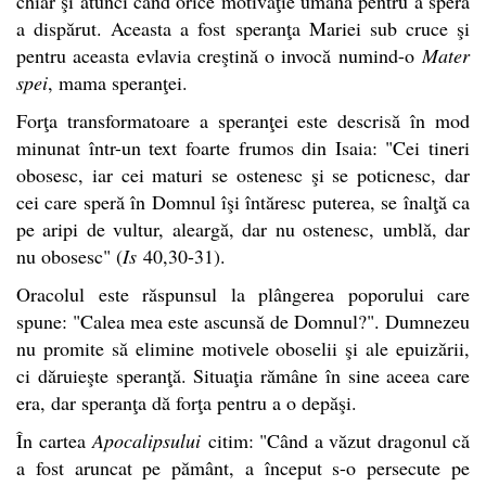
chiar şi atunci când orice motivaţie umană pentru a spera
a dispărut. Aceasta a fost speranţa Mariei sub cruce şi
pentru aceasta evlavia creştină o invocă numind-o
Mater
spei
, mama speranţei.
Forţa transformatoare a speranţei este descrisă în mod
minunat într-un text foarte frumos din Isaia: "Cei tineri
obosesc, iar cei maturi se ostenesc şi se poticnesc, dar
cei care speră în Domnul îşi întăresc puterea, se înalţă ca
pe aripi de vultur, aleargă, dar nu ostenesc, umblă, dar
nu obosesc" (
Is
40,30-31).
Oracolul este răspunsul la plângerea poporului care
spune: "Calea mea este ascunsă de Domnul?". Dumnezeu
nu promite să elimine motivele oboselii şi ale epuizării,
ci dăruieşte speranţă. Situaţia rămâne în sine aceea care
era, dar speranţa dă forţa pentru a o depăşi.
În cartea
Apocalipsului
citim: "Când a văzut dragonul că
a fost aruncat pe pământ, a început s-o persecute pe