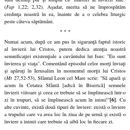
(
Fap
1,22; 2,32). Aşadar, merita să ne împrospătăm
credinţa noastră în ea, înainte de a o celebra liturgic
peste câteva săptămâni.
* * *
Numai acum, după ce am pus în siguranţă faptul istoric
al învierii lui Cristos, putem dedica atenţia noastră
semnificaţiei existenţiale a cuvântului lui Isus: "Eu sunt
învierea şi viaţa". Comentând episodul celor morţi înviaţi
şi apăruţi în Ierusalim în momentul morţii lui Cristos
(
Mt
27,52-53), Sfântul Leon cel Mare scrie: "Să apară şi
acum în Cetatea Sfântă [adică în Biserică] semnele
învierii viitoare şi ceea ce trebuie să se împlinească într-o
[6]
zi în trupuri, să se împlinească acum în inimi!"
. Cu
alte cuvinte, există două tipuri de înviere: există o înviere
a trupului care va avea loc în ziua de pe urmă şi există o
înviere a inimii care trebuie să aibă loc în fiecare zi.