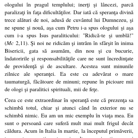
ologului în pragul templului; inerţi şi lâncezi, parcă
paralizaţi în faţa dificultăţilor. Dar iată că speranţa divină
trece alături de noi, adusă de cuvântul lui Dumnezeu, şi
ne spune şi nouă, aşa cum Petru i-a spus ologului şi aşa
cum i-a spus Isus paraliticului: "Ridică-te şi umblă!"
(
Mc
2,11). Şi noi ne ridicăm şi intrăm în sfârşit în inima
Bisericii, gata să asumăm, din nou şi cu bucurie,
îndatoririle şi responsabilităţile care ne sunt încredinţate
de providenţă şi de ascultare. Acestea sunt minunile
zilnice ale speranţei. Ea este cu adevărat o mare
taumaturgă, făcătoare de minuni; repune în picioare mii
de ologi şi paralitici spirituali, mii de feţe.
Ceea ce este extraordinar în speranţă este că prezenţa sa
schimbă totul, chiar şi atunci când în exterior nu se
schimbă nimic. Eu am un mic exemplu în viaţa mea. Eu
sunt o persoană care suferă mult mai mult frigul decât
căldura. Acum în Italia în martie, la începutul primăverii,