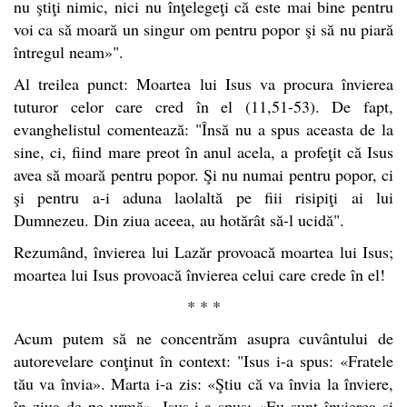
nu ştiţi nimic, nici nu înţelegeţi că este mai bine pentru
voi ca să moară un singur om pentru popor şi să nu piară
întregul neam»".
Al treilea punct: Moartea lui Isus va procura învierea
tuturor celor care cred în el (11,51-53). De fapt,
evanghelistul comentează: "Însă nu a spus aceasta de la
sine, ci, fiind mare preot în anul acela, a profeţit că Isus
avea să moară pentru popor. Şi nu numai pentru popor, ci
şi pentru a-i aduna laolaltă pe fiii risipiţi ai lui
Dumnezeu. Din ziua aceea, au hotărât să-l ucidă".
Rezumând, învierea lui Lazăr provoacă moartea lui Isus;
moartea lui Isus provoacă învierea celui care crede în el!
* * *
Acum putem să ne concentrăm asupra cuvântului de
autorevelare conţinut în context: "Isus i-a spus: «Fratele
tău va învia». Marta i-a zis: «Ştiu că va învia la înviere,
în ziua de pe urmă». Isus i-a spus: «Eu sunt învierea şi