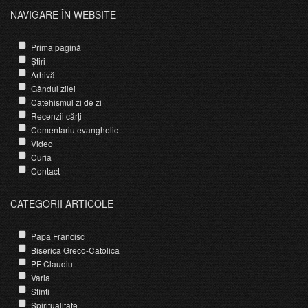
NAVIGARE ÎN WEBSITE
Prima pagină
Știri
Arhivă
Gândul zilei
Catehismul zi de zi
Recenzii cărți
Comentariu evanghelic
Video
Curia
Contact
CATEGORII ARTICOLE
Papa Francisc
Biserica Greco-Catolica
PF Claudiu
Varia
Sfinti
Spiritualitate