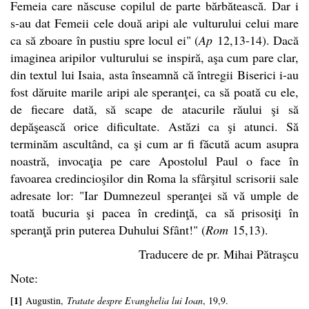
Femeia care născuse copilul de parte bărbătească. Dar i
s-au dat Femeii cele două aripi ale vulturului celui mare
ca să zboare în pustiu spre locul ei" (
Ap
12,13-14). Dacă
imaginea aripilor vulturului se inspiră, aşa cum pare clar,
din textul lui Isaia, asta înseamnă că întregii Biserici i-au
fost dăruite marile aripi ale speranţei, ca să poată cu ele,
de fiecare dată, să scape de atacurile răului şi să
depăşească orice dificultate. Astăzi ca şi atunci. Să
terminăm ascultând, ca şi cum ar fi făcută acum asupra
noastră, invocaţia pe care Apostolul Paul o face în
favoarea credincioşilor din Roma la sfârşitul scrisorii sale
adresate lor: "Iar Dumnezeul speranţei să vă umple de
toată bucuria şi pacea în credinţă, ca să prisosiţi în
speranţă prin puterea Duhului Sfânt!" (
Rom
15,13).
Traducere de pr. Mihai Pătraşcu
Note:
[1]
Augustin,
Tratate despre Evanghelia lui Ioan
, 19,9.