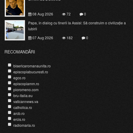
08 Aug 2026
72
0
Papa, în dialog cu tinerii la Assisi: Să construim o civilizație a
iubirii
07 Aug 2026
182
0
RECOMANDĂRI
bisericaromanaunita.ro
episcopiabucuresti.ro
egco.ro
episcopiamm.ro
pioromeno.com
bru-italia.eu
vaticannews.va
catholica.ro
arcb.ro
ercis.ro
radiomaria.ro