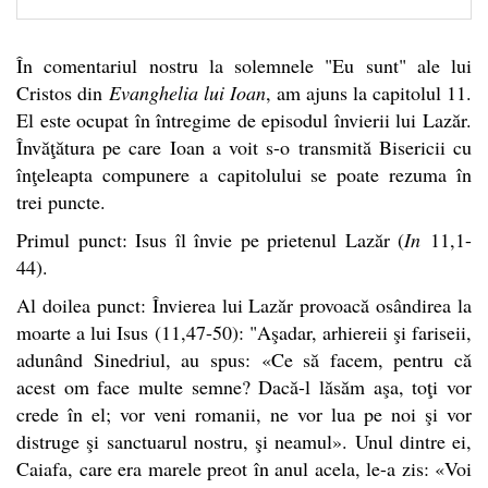
În comentariul nostru la solemnele "Eu sunt" ale lui
Cristos din
Evanghelia lui Ioan
, am ajuns la capitolul 11.
El este ocupat în întregime de episodul învierii lui Lazăr.
Învăţătura pe care Ioan a voit s-o transmită Bisericii cu
înţeleapta compunere a capitolului se poate rezuma în
trei puncte.
Primul punct: Isus îl învie pe prietenul Lazăr (
In
11,1-
44).
Al doilea punct: Învierea lui Lazăr provoacă osândirea la
moarte a lui Isus (11,47-50): "Aşadar, arhiereii şi fariseii,
adunând Sinedriul, au spus: «Ce să facem, pentru că
acest om face multe semne? Dacă-l lăsăm aşa, toţi vor
crede în el; vor veni romanii, ne vor lua pe noi şi vor
distruge şi sanctuarul nostru, şi neamul». Unul dintre ei,
Caiafa, care era marele preot în anul acela, le-a zis: «Voi