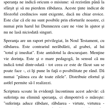
speranţa ne indică oricum o misiune: să rezistăm până la
sfârşit şi să nu pierdem răbdarea. Aceste ţinte indicat de
filozoful credincios sunt exigente, dacă nu chiar eroice.
Este clar că ele nu sunt posibile prin eforturile noastre, ci
numai prin harul lui Dumnezeu care ne vine în ajutor şi
nu ne lasă niciodată singuri.
Speranţa are un raport privilegiat, în Noul Testament, cu
răbdarea. Este contrariul nerăbdării, al grabei, al lui
"totul şi imediat". Este antidotul la descurajare. Menţine
vie dorinţa. Este şi o mare pedagogă, în sensul că nu
indică totul dintr-odată - tot ceea ce este de făcut sau se
poate face -, ci îţi pune în faţă o posibilitate pe rând. Dă
numai "pâinea cea de toate zilele". Distribuie efortul şi
astfel permite să-l realizezi.
Scriptura scoate în evidenţă încontinuu acest adevăr: că
suferinţa nu elimină speranţa, ci dimpotrivă o măreşte:
"suferinţa aduce răbdare, răbdarea - virtute, virtutea -