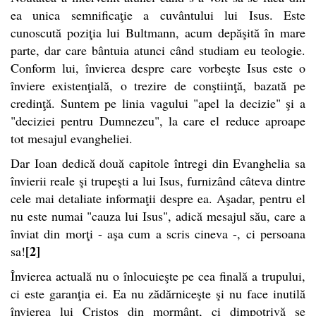
ea unica semnificaţie a cuvântului lui Isus. Este
cunoscută poziţia lui Bultmann, acum depăşită în mare
parte, dar care bântuia atunci când studiam eu teologie.
Conform lui, învierea despre care vorbeşte Isus este o
înviere existenţială, o trezire de conştiinţă, bazată pe
credinţă. Suntem pe linia vagului "apel la decizie" şi a
"deciziei pentru Dumnezeu", la care el reduce aproape
tot mesajul evangheliei.
Dar Ioan dedică două capitole întregi din Evanghelia sa
învierii reale şi trupeşti a lui Isus, furnizând câteva dintre
cele mai detaliate informaţii despre ea. Aşadar, pentru el
nu este numai "cauza lui Isus", adică mesajul său, care a
înviat din morţi - aşa cum a scris cineva -, ci persoana
[2]
sa!
Învierea actuală nu o înlocuieşte pe cea finală a trupului,
ci este garanţia ei. Ea nu zădărniceşte şi nu face inutilă
învierea lui Cristos din mormânt, ci dimpotrivă se