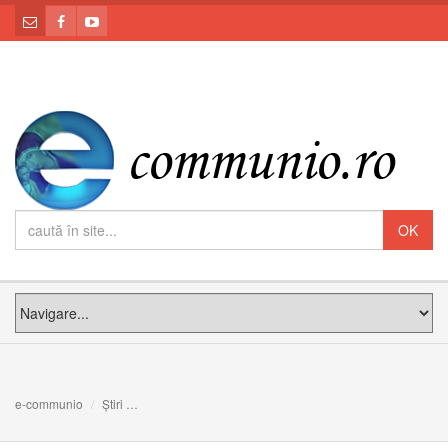
e-communio
Știri
Eu sunt învierea şi viaţa. A patra predică de Postul Ma