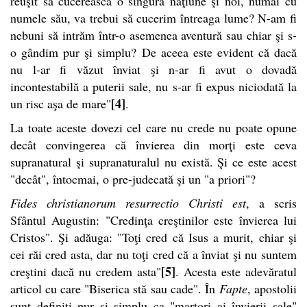
reuşit să cucerească o singură naţiune şi noi, numai cu
numele său, va trebui să cucerim întreaga lume? N-am fi
nebuni să intrăm într-o asemenea aventură sau chiar şi s-
o gândim pur şi simplu? De aceea este evident că dacă
nu l-ar fi văzut înviat şi n-ar fi avut o dovadă
incontestabilă a puterii sale, nu s-ar fi expus niciodată la
[4]
un risc aşa de mare"
.
La toate aceste dovezi cel care nu crede nu poate opune
decât convingerea că învierea din morţi este ceva
supranatural şi supranaturalul nu există. Şi ce este acest
"decât", întocmai, o pre-judecată şi un "a priori"?
Fides christianorum resurrectio Christi est
, a scris
Sfântul Augustin: "Credinţa creştinilor este învierea lui
Cristos". Şi adăuga: "Toţi cred că Isus a murit, chiar şi
cei răi cred asta, dar nu toţi cred că a înviat şi nu suntem
[5]
creştini dacă nu credem asta"
. Acesta este adevăratul
articol cu care "Biserica stă sau cade". În
Fapte
, apostolii
sunt definiţi pur şi simplu ca "martori ai învierii sale"