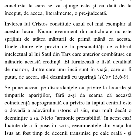
concluzia la care se va ajunge este şi ea dată de la
început, de aceea, literalmente, o pre-judecată.
Învierea lui Cristos constituie cazul cel mai exemplar al
acestui lucru. Niciun eveniment din antichitate nu este
sprijinit de atâtea mărturii de primă mână ca acesta.
Unele dintre ele provin de la personalităţi de calibrul
intelectual al lui Saul din Tars care anterior combătuse cu
mândrie această credinţă. El furnizează o listă detaliată
de martori, dintre care unii încă sunt în viaţă, care ar fi
putut, de aceea, să-l dezmintă cu uşurinţă (
1Cor
15,6-9).
Se pune accent pe discordanţele cu privire la locurile şi
timpurile apariţiilor, fără a-şi da seama că această
coincidenţă neprogramată cu privire la faptul central este
o dovadă a adevărului istoric al său, mai mult decât o
dezminţire a sa. Nicio "armonie prestabilită" în acest caz!
Înainte de a fi puse în scris, evenimentele din viaţa lui
Isus au fost timp de decenii transmise pe cale orală - şi