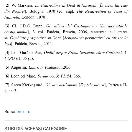
[2]
W. Marxsen,
La risurrezione di Gesú di Nazareth
[
Învierea lui Isus
din Nazaret
], Bologna, 1970 (ed. engl.
The Resurrection of Jesus of
Nazareth
, London, 1970).
[3]
Cf. J.D.G. Dunn,
Gli albori del Cristianesimo
[
La începuturile
creştinismului
], 3 vol, Paideia, Brescia, 2006, sintetizat în lucrarea
sa
Cambiare prospettiva su Gesú
[
Schimbarea perspectivei cu privire la
Isus
], Paideia, Brescia, 2011.
[4]
Ioan Gură de Aur,
Omilii despre Prima Scrisoare către Corinteni
, 4,
4 (
PG
61, 35 şu).
[5]
Augustin,
Enarr. in Psalmos
, 120,6.
[6]
Leon cel Mare,
Sermo
66, 3:
PL
54, 366.
[7]
Søren Kierkegaard,
Gli atti dell’amore
[
Faptele iubirii
], Partea a II-
a, nr. 3.
Sursa:
ercis.ro
ȘTIRI DIN ACEEAȘI CATEGORIE