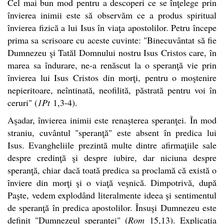
Cel mai bun mod pentru a descoperi ce se înţelege prin
învierea inimii este să observăm ce a produs spiritual
învierea fizică a lui Isus în viaţa apostolilor. Petru începe
prima sa scrisoare cu aceste cuvinte: "Binecuvântat să fie
Dumnezeu şi Tatăl Domnului nostru Isus Cristos care, în
marea sa îndurare, ne-a renăscut la o speranţă vie prin
învierea lui Isus Cristos din morţi, pentru o moştenire
nepieritoare, neîntinată, neofilită, păstrată pentru voi în
ceruri" (
1Pt
1,3-4).
Aşadar, învierea inimii este renaşterea speranţei. În mod
straniu, cuvântul "speranţă" este absent în predica lui
Isus. Evangheliile prezintă multe dintre afirmaţiile sale
despre credinţă şi despre iubire, dar niciuna despre
speranţă, chiar dacă toată predica sa proclamă că există o
înviere din morţi şi o viaţă veşnică. Dimpotrivă, după
Paşte, vedem explodând literalmente ideea şi sentimentul
de speranţă în predica apostolilor. Însuşi Dumnezeu este
definit "Dumnezeul speranţei" (
Rom
15,13). Explicaţia