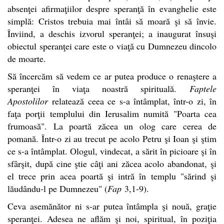
absenţei afirmaţiilor despre speranţă în evanghelie este
simplă: Cristos trebuia mai întâi să moară şi să învie.
Înviind, a deschis izvorul speranţei; a inaugurat însuşi
obiectul speranţei care este o viaţă cu Dumnezeu dincolo
de moarte.
Să încercăm să vedem ce ar putea produce o renaştere a
speranţei în viaţa noastră spirituală.
Faptele
Apostolilor
relatează ceea ce s-a întâmplat, într-o zi, în
faţa porţii templului din Ierusalim numită "Poarta cea
frumoasă". La poartă zăcea un olog care cerea de
pomană. Într-o zi au trecut pe acolo Petru şi Ioan şi ştim
ce s-a întâmplat. Ologul, vindecat, a sărit în picioare şi în
sfârşit, după cine ştie câţi ani zăcea acolo abandonat, şi
el trece prin acea poartă şi intră în templu "sărind şi
lăudându-l pe Dumnezeu" (
Fap
3,1-9).
Ceva asemănător ni s-ar putea întâmpla şi nouă, graţie
speranţei. Adesea ne aflăm şi noi, spiritual, în poziţia