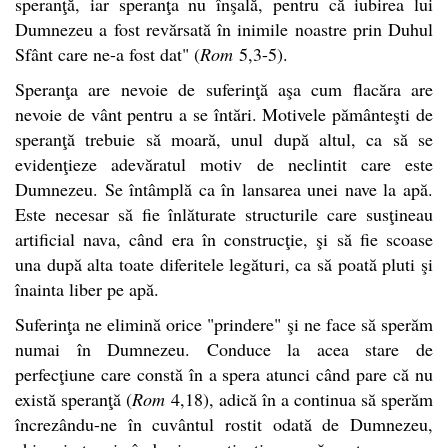
speranţă, iar speranţa nu înşală, pentru că iubirea lui
Dumnezeu a fost revărsată în inimile noastre prin Duhul
Sfânt care ne-a fost dat" (
Rom
5,3-5).
Speranţa are nevoie de suferinţă aşa cum flacăra are
nevoie de vânt pentru a se întări. Motivele pământeşti de
speranţă trebuie să moară, unul după altul, ca să se
evidenţieze adevăratul motiv de neclintit care este
Dumnezeu. Se întâmplă ca în lansarea unei nave la apă.
Este necesar să fie înlăturate structurile care susţineau
artificial nava, când era în construcţie, şi să fie scoase
una după alta toate diferitele legături, ca să poată pluti şi
înainta liber pe apă.
Suferinţa ne elimină orice "prindere" şi ne face să sperăm
numai în Dumnezeu. Conduce la acea stare de
perfecţiune care constă în a spera atunci când pare că nu
există speranţă (
Rom
4,18), adică în a continua să sperăm
încrezându-ne în cuvântul rostit odată de Dumnezeu,