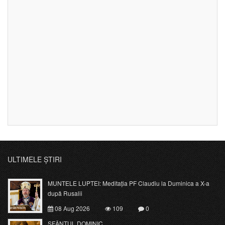
ULTIMELE ȘTIRI
MUNTELE LUPTEI: Meditația PF Claudiu la Duminica a X-a
după Rusalii
08 Aug 2026
109
0
SFÂNTUL DOMINIC