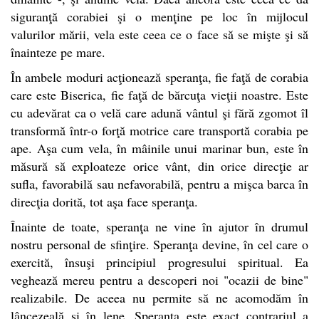
siguranţă corabiei şi o menţine pe loc în mijlocul
valurilor mării, vela este ceea ce o face să se mişte şi să
înainteze pe mare.
În ambele moduri acţionează speranţa, fie faţă de corabia
care este Biserica, fie faţă de bărcuţa vieţii noastre. Este
cu adevărat ca o velă care adună vântul şi fără zgomot îl
transformă într-o forţă motrice care transportă corabia pe
ape. Aşa cum vela, în mâinile unui marinar bun, este în
măsură să exploateze orice vânt, din orice direcţie ar
sufla, favorabilă sau nefavorabilă, pentru a mişca barca în
direcţia dorită, tot aşa face speranţa.
Înainte de toate, speranţa ne vine în ajutor în drumul
nostru personal de sfinţire. Speranţa devine, în cel care o
exercită, însuşi principiul progresului spiritual. Ea
veghează mereu pentru a descoperi noi "ocazii de bine"
realizabile. De aceea nu permite să ne acomodăm în
lâncezeală şi în lene. Speranţa este exact contrariul a