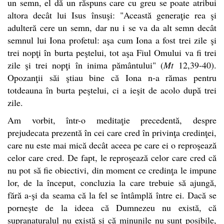
un semn, el dă un răspuns care cu greu se poate atribui
altora decât lui Isus însuşi: "Această generaţie rea şi
adulteră cere un semn, dar nu i se va da alt semn decât
semnul lui Iona profetul: aşa cum Iona a fost trei zile şi
trei nopţi în burta peştelui, tot aşa Fiul Omului va fi trei
zile şi trei nopţi în inima pământului" (
Mt
12,39-40).
Opozanţii săi ştiau bine că Iona n-a rămas pentru
totdeauna în burta peştelui, ci a ieşit de acolo după trei
zile.
Am vorbit, într-o meditaţie precedentă, despre
prejudecata prezentă în cei care cred în privinţa credinţei,
care nu este mai mică decât aceea pe care ei o reproşează
celor care cred. De fapt, le reproşează celor care cred că
nu pot să fie obiectivi, din moment ce credinţa le impune
lor, de la început, concluzia la care trebuie să ajungă,
fără a-şi da seama că la fel se întâmplă între ei. Dacă se
porneşte de la ideea că Dumnezeu nu există, că
supranaturalul nu există şi că minunile nu sunt posibile,