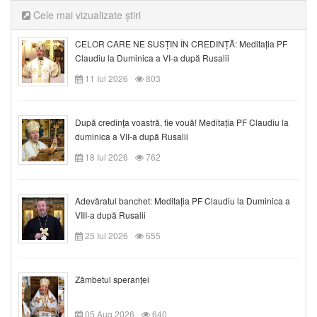
Cele mai vizualizate știri
CELOR CARE NE SUSȚIN ÎN CREDINȚĂ: Meditația PF
Claudiu la Duminica a VI-a după Rusalii
11 Iul 2026
803
După credinţa voastră, fie vouă! Meditația PF Claudiu la
duminica a VII-a după Rusalii
18 Iul 2026
762
Adevăratul banchet: Meditația PF Claudiu la Duminica a
VIII-a după Rusalii
25 Iul 2026
655
Zâmbetul speranței
05 Aug 2026
640