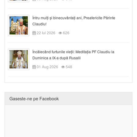
Întru mulți și binecuvântați ani, Preafericite Părinte
Claudiu!
22 Iul 2026
626
Încălecând furtunile vieții: Meditația PF Claudiu la
Duminica a IX-a după Rusalii
01 Aug 2026
548
Gaseste-ne pe Facebook