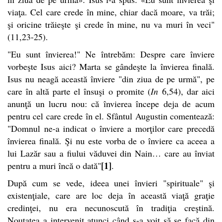
viaţa. Cel care crede în mine, chiar dacă moare, va trăi;
şi oricine trăieşte şi crede în mine, nu va muri în veci"
(11,23-25).
"Eu sunt învierea!" Ne întrebăm: Despre care înviere
vorbeşte Isus aici? Marta se gândeşte la învierea finală.
Isus nu neagă această înviere "din ziua de pe urmă", pe
care în altă parte el însuşi o promite (
In
6,54), dar aici
anunţă un lucru nou: că învierea începe deja de acum
pentru cel care crede în el. Sfântul Augustin comentează:
"Domnul ne-a indicat o înviere a morţilor care precedă
învierea finală. Şi nu este vorba de o înviere ca aceea a
lui Lazăr sau a fiului văduvei din Nain… care au înviat
[1]
pentru a muri încă o dată"
.
După cum se vede, ideea unei învieri "spirituale" şi
existenţiale, care are loc deja în această viaţă graţie
credinţei, nu era necunoscută în tradiţia creştină.
Noutatea a intervenit atunci când s-a voit să se facă din