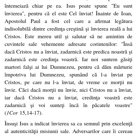
întemeiază chiar pe ea. Isus poate spune "Eu sunt
învierea", pentru că el este Cel înviat! Înainte de Ioan,
Apostolul Paul a fost cel care a afirmat legătura
indisolubilă dintre credinţa creştină şi învierea reală a lui
Cristos. Este mereu util şi salutar să ne amintim de
cuvintele sale vehemente adresate corintenilor: "Însă
dacă Cristos nu a înviat, zadarnică este predica noastră şi
zadarnică este credinţa voastră. Iar noi suntem găsiţi
martori falşi ai lui Dumnezeu, pentru că dăm mărturie
împotriva lui Dumnezeu, spunând că l-a înviat pe
Cristos, pe care nu l-a înviat, de vreme ce morţii nu
învie. Căci dacă morţii nu învie, nici Cristos nu a înviat,
iar dacă Cristos nu a înviat, credinţa voastră este
zadarnică şi voi sunteţi încă în păcatele voastre"
(
1Cor
15,14-17).
Însuşi Isus a indicat învierea sa ca semnul prin excelenţă
al autenticităţii misiunii sale. Adversarilor care îi cereau