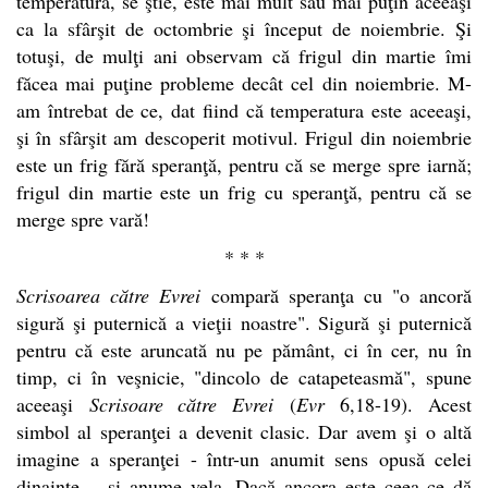
temperatura, se ştie, este mai mult sau mai puţin aceeaşi
ca la sfârşit de octombrie şi început de noiembrie. Şi
totuşi, de mulţi ani observam că frigul din martie îmi
făcea mai puţine probleme decât cel din noiembrie. M-
am întrebat de ce, dat fiind că temperatura este aceeaşi,
şi în sfârşit am descoperit motivul. Frigul din noiembrie
este un frig fără speranţă, pentru că se merge spre iarnă;
frigul din martie este un frig cu speranţă, pentru că se
merge spre vară!
* * *
Scrisoarea către Evrei
compară speranţa cu "o ancoră
sigură şi puternică a vieţii noastre". Sigură şi puternică
pentru că este aruncată nu pe pământ, ci în cer, nu în
timp, ci în veşnicie, "dincolo de catapeteasmă", spune
aceeaşi
Scrisoare către Evrei
(
Evr
6,18-19). Acest
simbol al speranţei a devenit clasic. Dar avem şi o altă
imagine a speranţei - într-un anumit sens opusă celei
dinainte -, şi anume vela. Dacă ancora este ceea ce dă