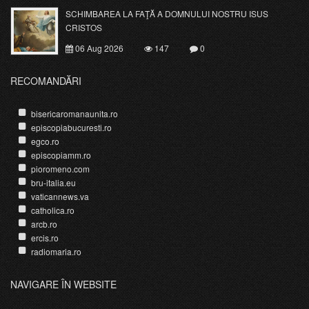
SCHIMBAREA LA FAŢĂ A DOMNULUI NOSTRU ISUS
CRISTOS
06 Aug 2026
147
0
RECOMANDĂRI
bisericaromanaunita.ro
episcopiabucuresti.ro
egco.ro
episcopiamm.ro
pioromeno.com
bru-italia.eu
vaticannews.va
catholica.ro
arcb.ro
ercis.ro
radiomaria.ro
NAVIGARE ÎN WEBSITE