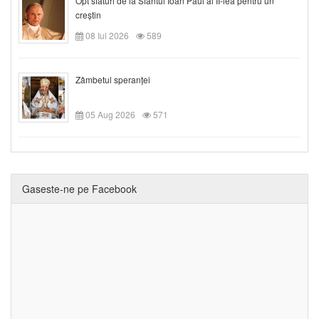
Opt sfaturi de la Sfântul Ioan Paul al II-lea pentru un
creștin
08 Iul 2026
589
Zâmbetul speranței
05 Aug 2026
571
Gaseste-ne pe Facebook