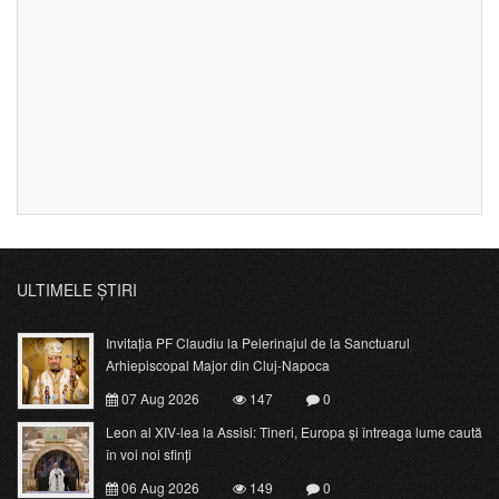
ULTIMELE ȘTIRI
Invitația PF Claudiu la Pelerinajul de la Sanctuarul
Arhiepiscopal Major din Cluj-Napoca
07 Aug 2026
147
0
Leon al XIV-lea la Assisi: Tineri, Europa și întreaga lume caută
în voi noi sfinți
06 Aug 2026
149
0