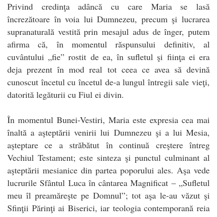
Privind credinţa adâncă cu care Maria se lasă
încrezătoare în voia lui Dumnezeu, precum şi lucrarea
supranaturală vestită prin mesajul adus de înger, putem
afirma că, în momentul răspunsului definitiv, al
cuvântului „fie” rostit de ea, în sufletul şi fiinţa ei era
deja prezent în mod real tot ceea ce avea să devină
cunoscut încetul cu încetul de-a lungul întregii sale vieţi,
datorită legăturii cu Fiul ei divin.
În momentul Bunei-Vestiri, Maria este expresia cea mai
înaltă a aşteptării venirii lui Dumnezeu şi a lui Mesia,
aşteptare ce a străbătut în continuă creştere întreg
Vechiul Testament; este sinteza şi punctul culminant al
aşteptării mesianice din partea poporului ales. Aşa vede
lucrurile Sfântul Luca în cântarea Magnificat – „Sufletul
meu îl preamăreşte pe Domnul”; tot aşa le-au văzut şi
Sfinţii Părinţi ai Biserici, iar teologia contemporană reia