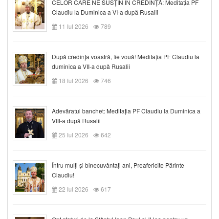
CELOR CARE NE SUSȚIN ÎN CREDINȚĂ: Meditația PF
Claudiu la Duminica a VI-a după Rusalii
11 Iul 2026
789
După credinţa voastră, fie vouă! Meditația PF Claudiu la
duminica a VII-a după Rusalii
18 Iul 2026
746
Adevăratul banchet: Meditația PF Claudiu la Duminica a
VIII-a după Rusalii
25 Iul 2026
642
Întru mulți și binecuvântați ani, Preafericite Părinte
Claudiu!
22 Iul 2026
617