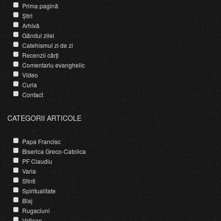
Prima pagină
Știri
Arhivă
Gândul zilei
Catehismul zi de zi
Recenzii cărți
Comentariu evanghelic
Video
Curia
Contact
CATEGORII ARTICOLE
Papa Francisc
Biserica Greco-Catolica
PF Claudiu
Varia
Sfinti
Spiritualitate
Blaj
Rugaciuni
Vatican