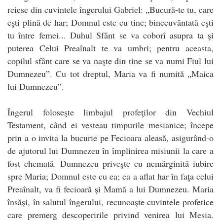
reiese din cuvintele îngerului Gabriel: „Bucură-te tu, care
eşti plină de har; Domnul este cu tine; binecuvântată eşti
tu între femei... Duhul Sfânt se va coborî asupra ta şi
puterea Celui Preaînalt te va umbri; pentru aceasta,
copilul sfânt care se va naşte din tine se va numi Fiul lui
Dumnezeu”. Cu tot dreptul, Maria va fi numită „Maica
lui Dumnezeu”.
Îngerul foloseşte limbajul profeţilor din Vechiul
Testament, când ei vesteau timpurile mesianice; începe
prin a o invita la bucurie pe Fecioara aleasă, asigurând-o
de ajutorul lui Dumnezeu în împlinirea misiunii la care a
fost chemată. Dumnezeu priveşte cu nemărginită iubire
spre Maria; Domnul este cu ea; ea a aflat har în faţa celui
Preaînalt, va fi fecioară şi Mamă a lui Dumnezeu. Maria
însăşi, în salutul îngerului, recunoaşte cuvintele profetice
care premerg descoperirile privind venirea lui Mesia.