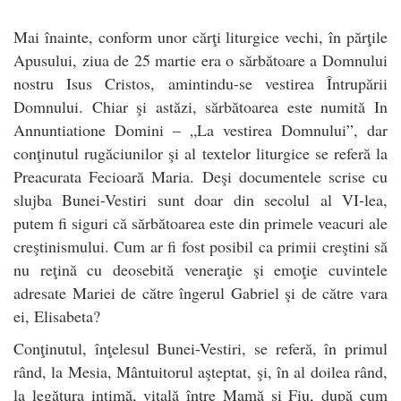
Mai înainte, conform unor cărţi liturgice vechi, în părţile
Apusului, ziua de 25 martie era o sărbătoare a Domnului
nostru Isus Cristos, amintindu-se vestirea Întrupării
Domnului. Chiar şi astăzi, sărbătoarea este numită In
Annuntiatione Domini – „La vestirea Domnului”, dar
conţinutul rugăciunilor şi al textelor liturgice se referă la
Preacurata Fecioară Maria. Deşi documentele scrise cu
slujba Bunei-Vestiri sunt doar din secolul al VI-lea,
putem fi siguri că sărbătoarea este din primele veacuri ale
creştinismului. Cum ar fi fost posibil ca primii creştini să
nu reţină cu deosebită veneraţie şi emoţie cuvintele
adresate Mariei de către îngerul Gabriel şi de către vara
ei, Elisabeta?
Conţinutul, înţelesul Bunei-Vestiri, se referă, în primul
rând, la Mesia, Mântuitorul aşteptat, şi, în al doilea rând,
la legătura intimă, vitală între Mamă şi Fiu, după cum