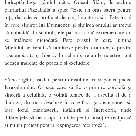
Îndreptându-și gândul către Orașul Sfânt, Ierusalim,
patriarhul Pizzaballa a spus: "Este un oraș sacru pentru
toți, dar adesea profanat de noi, locuitorii săi. Este locul
în care slujirea lui Dumnezeu și slujirea omului ar trebui
să coincidă. În schimb, ele par a fi două extreme care nu
se întâlnesc niciodată. Este orașul în care lumina
Mielului ar trebui să lumineze privirea tuturor, o privire
răscumpărată și liberă. În schimb, relațiile noastre sunt
adesea marcate de posesie și excludere.
Să ne rugăm, așadar, pentru orașul nostru și pentru pacea
Ierusalimului. O pace care să fie o primire cordială și
sinceră a celuilalt, o voință tenace de a asculta și de a
dialoga, drumuri deschise în care frica și suspiciunea să
lase locul cunoașterii, întâlnirii și încrederii, unde
diferențele să fie o oportunitate pentru însoțire reciprocă
și nu un pretext pentru respingerea reciprocă".