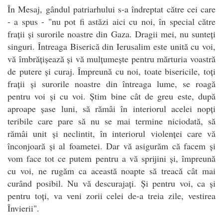
În Mesaj, gândul patriarhului s-a îndreptat către cei care
- a spus - "nu pot fi astăzi aici cu noi, în special către
frații și surorile noastre din Gaza. Dragii mei, nu sunteți
singuri. Întreaga Biserică din Ierusalim este unită cu voi,
vă îmbrățișează și vă mulțumește pentru mărturia voastră
de putere și curaj. Împreună cu noi, toate bisericile, toți
frații și surorile noastre din întreaga lume, se roagă
pentru voi și cu voi. Știm bine cât de greu este, după
aproape șase luni, să rămâi în interiorul acelei nopți
teribile care pare să nu se mai termine niciodată, să
rămâi unit și neclintit, în interiorul violenței care vă
înconjoară și al foametei. Dar vă asigurăm că facem și
vom face tot ce putem pentru a vă sprijini și, împreună
cu voi, ne rugăm ca această noapte să treacă cât mai
curând posibil. Nu vă descurajați. Și pentru voi, ca și
pentru toți, va veni zorii celei de-a treia zile, vestirea
Învierii".