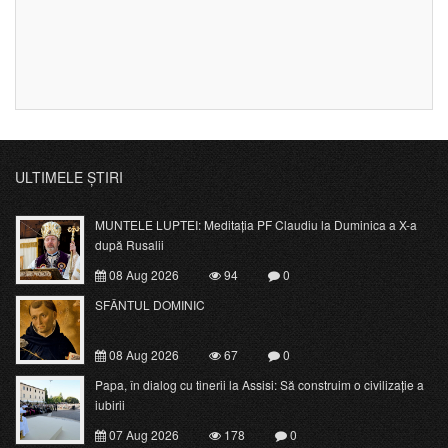
ULTIMELE ȘTIRI
MUNTELE LUPTEI: Meditația PF Claudiu la Duminica a X-a
după Rusalii
08 Aug 2026
94
0
SFÂNTUL DOMINIC
08 Aug 2026
67
0
Papa, în dialog cu tinerii la Assisi: Să construim o civilizație a
iubirii
07 Aug 2026
178
0