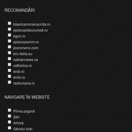
RECOMANDĂRI
bisericaromanaunita.ro
episcopiabucuresti.ro
egco.ro
episcopiamm.ro
pioromeno.com
bru-italia.eu
vaticannews.va
catholica.ro
arcb.ro
ercis.ro
radiomaria.ro
NAVIGARE ÎN WEBSITE
Prima pagină
Știri
Arhivă
Gândul zilei