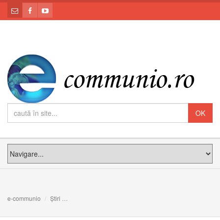
e-communio
Știri
Cardinalul Pizzaballa: Vrem să trăim, să suferim și să ac