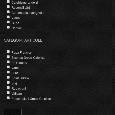
Catehismul zi de zi
Recenzii cărți
Comentariu evanghelic
Video
Curia
Contact
CATEGORII ARTICOLE
Papa Francisc
Biserica Greco-Catolica
PF Claudiu
Varia
Sfinti
Spiritualitate
Blaj
Rugaciuni
Vatican
Personalitati Greco-Catolice