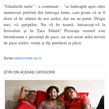
"Gândurile mele" - a continuat - "se îndreaptă apoi către
numeroșii pelerini din întreaga lume, care poate că ar fi
dorit să fie alături de noi astăzi, dar nu au putut. Dragii
mei, vă așteptăm. Nu vă fie teamă, întoarceți-vă la
Ierusalim și în Țara Sfântă! Prezența voastră este
întotdeauna o prezență de pace, iar noi avem atâta nevoie
de pace astăzi, veniți și fiți purtători ai păcii.
Sursa:
vaticannews.va.ro
ȘTIRI DIN ACEEAȘI CATEGORIE