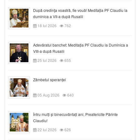
După credinţa voastră, fie vouă! Meditația PF Claudiu la
duminica a VII-a după Rusalii
18 Iul 2026
762
Adevăratul banchet: Meditația PF Claudiu la Duminica a
VIII-a după Rusalii
25 Iul 2026
655
Zâmbetul speranței
05 Aug 2026
640
Întru mulți și binecuvântați ani, Preafericite Părinte
Claudiu!
22 Iul 2026
626