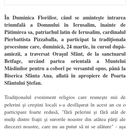
În Duminica Floriilor, când se amintește intrarea
triumfală a Domnului în Ierusalim, înainte de
Pătimirea sa, patriarhul latin de Ierusalim, cardinalul
Pierbattista Pizzaballa, a participat la tradiționala
procesiune care, duminică, 24 martie, în cursul după-
amiezii, a traversat Orașul Sfânt, de la sanctuarul
Betfage, urcând partea orientală a Muntelui
Măslinilor pentru a coborî pe versantul opus, până la
Biserica Sfânta Ana, aflată în apropiere de Poarta
Sfântului Ștefan.
T
radiționalul eveniment religios care reunește mii de
pelerini și creștini locali s-a desfășurat în acest an cu o
participare foarte redusă, "fără
pelerini și fără atât de
mulți dintre frații și surorile noastre din atâtea părți ale
diecezei noastre, care nu au putut să ni se alăture" - așa