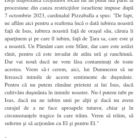
procesiune din cauza restricțiilor israeliene impuse după
7 octombrie 2023, cardinalul Pizzaballa a spus: "De fapt,
ne aflăm aici pentru a reafirma încă o dată iubirea noastră
față de Isus, iubirea noastră față de orașul său, căruia îi
aparținem și pe care îl iubim, față de Țara sa, care este și
a noastră. Un Pământ care este Sfânt, dar care este astăzi
rănit, pentru că este invadat de atâta ură și ranchiună.
Dar vai nouă dacă ne vom lăsa contaminați de toate
acestea. Vrem să-i cerem, aici, lui Dumnezeu să ne
ferească inimile de aceste sentimente de dușmănie.
Pentru că nu putem rămâne prieteni ai lui Isus, dacă
cultivăm dușmănia în inimile noastre. Nu-l putem iubi pe
Isus, dacă nu ne iubim unii pe alții și dacă nu avem
curajul de a ne face aproapele tuturor, chiar și în
circumstanțele tragice în care trăim. Vrem să trăim, să
suferim și să acționăm cu El și pentru El."