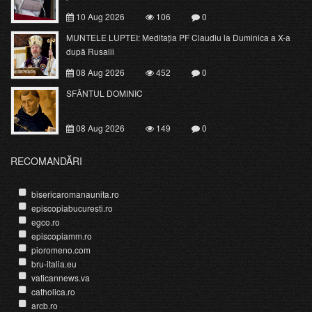
10 Aug 2026
106
0
MUNTELE LUPTEI: Meditația PF Claudiu la Duminica a X-a
după Rusalii
08 Aug 2026
452
0
SFÂNTUL DOMINIC
08 Aug 2026
149
0
RECOMANDĂRI
bisericaromanaunita.ro
episcopiabucuresti.ro
egco.ro
episcopiamm.ro
pioromeno.com
bru-italia.eu
vaticannews.va
catholica.ro
arcb.ro