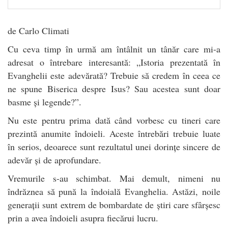
de Carlo Climati
Cu ceva timp în urmă am întâlnit un tânăr care mi-a
adresat o întrebare interesantă: „Istoria prezentată în
Evanghelii este adevărată? Trebuie să credem în ceea ce
ne spune Biserica despre Isus? Sau acestea sunt doar
basme și legende?”.
Nu este pentru prima dată când vorbesc cu tineri care
prezintă anumite îndoieli. Aceste întrebări trebuie luate
în serios, deoarece sunt rezultatul unei dorințe sincere de
adevăr și de aprofundare.
Vremurile s-au schimbat. Mai demult, nimeni nu
îndrăznea să pună la îndoială Evanghelia. Astăzi, noile
generații sunt extrem de bombardate de știri care sfârșesc
prin a avea îndoieli asupra fiecărui lucru.