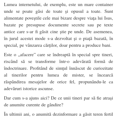
Lumea internetului, de exemplu, este un mare container
unde se poate găsi de toate și opusul a toate. Sunt
alimentate poveștile cele mai bizare despre viața lui Isus,
bazate pe presupuse documente secrete sau pe texte
antice care s-ar fi găsit cine știe pe unde. De asemenea,
în jurul acestei mode s-a dezvoltat și o piață bazată, în
special, pe vânzarea cărților, doar pentru a produce bani.
Este o „afacere” care se îndreaptă în special spre tineri,
riscând să se transforme într-o adevărată formă de
îndoctrinare. Profitând de simțul înnăscut de curiozitate
al tinerilor pentru lumea de mister, se încearcă
răspândirea mesajelor de orice fel, propunându-le ca
adevăruri istorice ascunse.
Dar cum s-a ajuns aici? De ce unii tineri par să fie atrași
de anumite curente de gândire?
În ultimii ani, o anumită dezinformare a găsit teren fertil