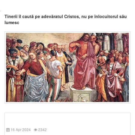
Tinerii îl caută pe adevăratul Cristos, nu pe înlocuitorul său
lumesc
16 Apr 2024
2342