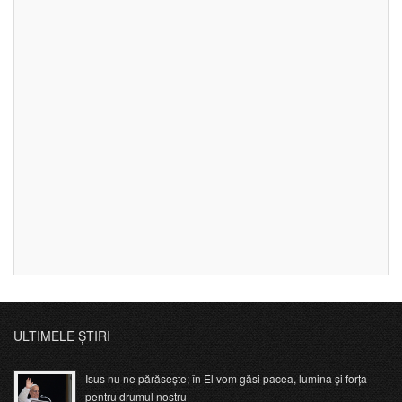
ULTIMELE ȘTIRI
Isus nu ne părăsește; în El vom găsi pacea, lumina și forța
pentru drumul nostru