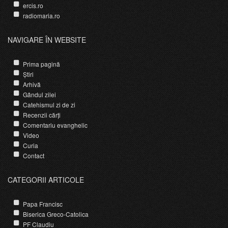
ercis.ro
radiomaria.ro
NAVIGARE ÎN WEBSITE
Prima pagină
Știri
Arhivă
Gândul zilei
Catehismul zi de zi
Recenzii cărți
Comentariu evanghelic
Video
Curia
Contact
CATEGORII ARTICOLE
Papa Francisc
Biserica Greco-Catolica
PF Claudiu