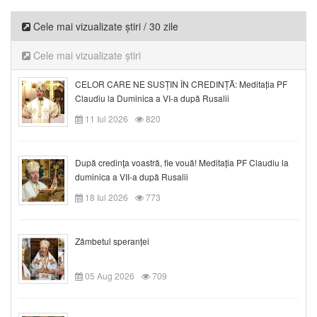
Cele mai vizualizate știri / 30 zile
Cele mai vizualizate știri
CELOR CARE NE SUSȚIN ÎN CREDINȚĂ: Meditația PF
Claudiu la Duminica a VI-a după Rusalii
11 Iul 2026
820
După credinţa voastră, fie vouă! Meditația PF Claudiu la
duminica a VII-a după Rusalii
18 Iul 2026
773
Zâmbetul speranței
05 Aug 2026
709