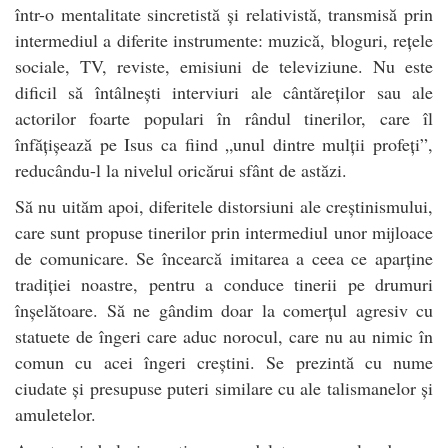
într-o mentalitate sincretistă și relativistă, transmisă prin
intermediul a diferite instrumente: muzică, bloguri, rețele
sociale, TV, reviste, emisiuni de televiziune. Nu este
dificil să întâlnești interviuri ale cântăreților sau ale
actorilor foarte populari în rândul tinerilor, care îl
înfățișează pe Isus ca fiind „unul dintre mulții profeți”,
reducându-l la nivelul oricărui sfânt de astăzi.
Să nu uităm apoi, diferitele distorsiuni ale creștinismului,
care sunt propuse tinerilor prin intermediul unor mijloace
de comunicare. Se încearcă imitarea a ceea ce aparține
tradiției noastre, pentru a conduce tinerii pe drumuri
înșelătoare. Să ne gândim doar la comerțul agresiv cu
statuete de îngeri care aduc norocul, care nu au nimic în
comun cu acei îngeri creștini. Se prezintă cu nume
ciudate și presupuse puteri similare cu ale talismanelor și
amuletelor.