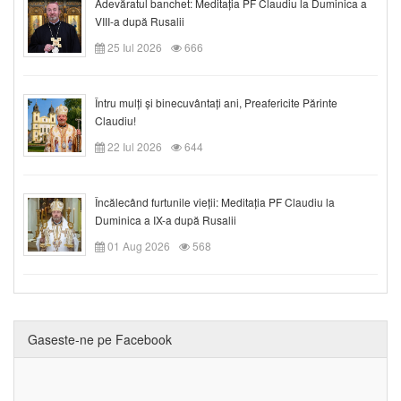
Adevăratul banchet: Meditația PF Claudiu la Duminica a
VIII-a după Rusalii
25 Iul 2026
666
Întru mulți și binecuvântați ani, Preafericite Părinte
Claudiu!
22 Iul 2026
644
Încălecând furtunile vieții: Meditația PF Claudiu la
Duminica a IX-a după Rusalii
01 Aug 2026
568
Gaseste-ne pe Facebook