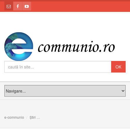
e-communio
Știri
Tinerii îl caută pe adevăratul Cristos, nu pe înlocuitorul