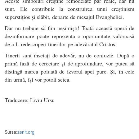
Aceste simboluri creștine remodelate par reale, dar nu
sunt. Ele contribuie la construirea unui creștinism
superstițios și slăbit, departe de mesajul Evangheliei.
Dar nu trebuie să fim pesimiști! Toată această operă de
dezinformare poate reprezenta o oportunitate valoroasă
de a-L redescoperi tinerilor pe adevăratul Cristos.
Tinerii sunt însetați de adevăr, nu de confuzie. După o
primă fază de cercetare și de aprofundare, vor putea să
distingă marea poluată de izvorul apei pure. Și, în cele
din urmă, își vor potoli setea.
Traducere: Liviu Ursu
Sursa:
zenit.org