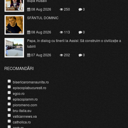
după Rusalii
08 Aug 2026
250
0
SFÂNTUL DOMINIC
08 Aug 2026
113
0
Papa, în dialog cu tinerii la Assisi: Să construim o civilizație a
iubirii
07 Aug 2026
202
0
RECOMANDĂRI
bisericaromanaunita.ro
episcopiabucuresti.ro
egco.ro
episcopiamm.ro
pioromeno.com
bru-italia.eu
vaticannews.va
catholica.ro
arcb.ro