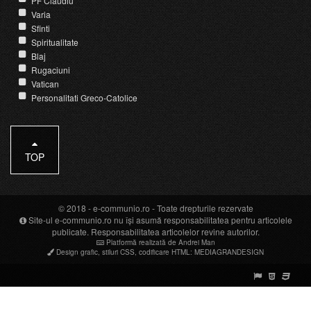
PF Claudiu
Varia
Sfinti
Spiritualitate
Blaj
Rugaciuni
Vatican
Personalitati Greco-Catolice
TOP
© 2018 -
e-communio.ro
- Toate drepturile rezervate
Site-ul e-communio.ro nu își asumă responsabilitatea pentru articolele
publicate. Responsabilitatea articolelor revine autorilor.
Platformă realizată de Andrei Man
Design grafic
,
stiluri CSS
,
codificare HTML
:
MEDIAGRANDESIGN