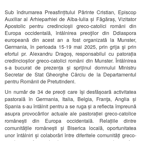
Sub îndrumarea Preasfințitului Părinte Cristian, Episcop
Auxiliar al Arhieparhiei de Alba-Iulia și Făgăraș, Vizitator
Apostolic pentru credincioșii greco-catolici români din
Europa occidentală, întâlnirea preoţilor din Ddiaspora
europeană din acest an a fost organizată la Munster,
Germania, în perioada 15-19 mai 2025, prin grija şi prin
efortul pr. Alexandru Dragoș, responsabilul cu patorația
credincioșilor greco-catolici români din Munster. Întâlnirea
s-a bucurat de prezența și sprijinul domnului Ministru
Secretar de Stat Gheorghe Cârciu de la Departamentul
pentru Românii de Pretutindeni.
Un număr de 34 de preoți care își desfășoară activitatea
pastorală în Germania, Italia, Belgia, Franţa, Anglia și
Spania s-au întâlnit pentru a se ruga și a reflecta împreună
asupra provocărilor actuale ale pastorației greco-catolice
românești din Europa occidentală. Relațiile dintre
comunitățile românești și Biserica locală, oportunitatea
unor întâlniri și colaborări între diferitele comunități greco-