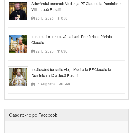
Adevăratul banchet: Meditația PF Claudiu la Duminica a
VIII-a după Rusalii
25 Iul 2026
658
Întru mulți și binecuvântați ani, Preafericite Părinte
Claudiu!
22 Iul 2026
636
Încălecând furtunile vieții: Meditația PF Claudiu la
Duminica a IX-a după Rusalii
01 Aug 2026
560
Gaseste-ne pe Facebook