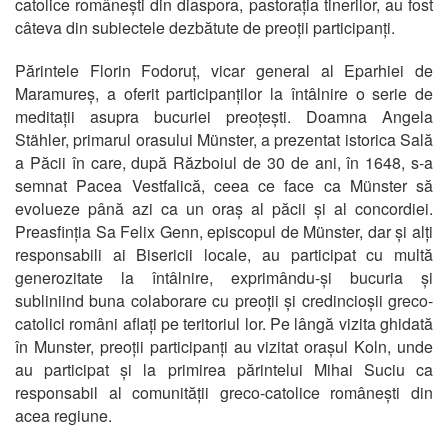
catolice românești din diaspora, pastorația tinerilor, au fost
câteva din subiectele dezbătute de preoții participanți.
Părintele Florin Fodoruț, vicar general al Eparhiei de
Maramureș, a oferit participanților la întâlnire o serie de
meditații asupra bucuriei preoțești. Doamna Angela
Stähler, primarul orasului Münster, a prezentat istorica Sală
a Păcii în care, după Războiul de 30 de ani, în 1648, s-a
semnat Pacea Vestfalică, ceea ce face ca Münster să
evolueze până azi ca un oraș al păcii și al concordiei.
Preasfinția Sa Felix Genn, episcopul de Münster, dar și alți
responsabili ai Bisericii locale, au participat cu multă
generozitate la întâlnire, exprimându-și bucuria și
subliniind buna colaborare cu preoții și credincioșii greco-
catolici români aflați pe teritoriul lor. Pe lângă vizita ghidată
în Munster, preoții participanți au vizitat orașul Koln, unde
au participat și la primirea părintelui Mihai Suciu ca
responsabil al comunității greco-catolice românești din
acea regiune.