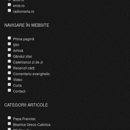
ercis.ro
radiomaria.ro
NAVIGARE ÎN WEBSITE
Prima pagină
Știri
Arhivă
Gândul zilei
Catehismul zi de zi
Recenzii cărți
Comentariu evanghelic
Video
Curia
Contact
CATEGORII ARTICOLE
Papa Francisc
Biserica Greco-Catolica