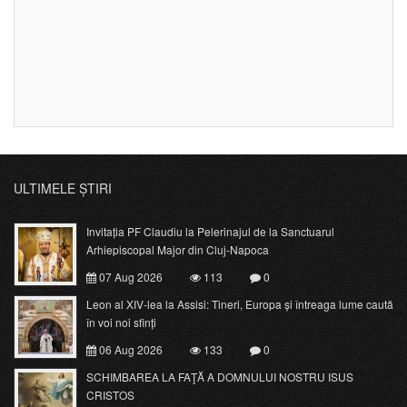
ULTIMELE ȘTIRI
Invitația PF Claudiu la Pelerinajul de la Sanctuarul
Arhiepiscopal Major din Cluj-Napoca
07 Aug 2026
113
0
Leon al XIV-lea la Assisi: Tineri, Europa și întreaga lume caută
în voi noi sfinți
06 Aug 2026
133
0
SCHIMBAREA LA FAŢĂ A DOMNULUI NOSTRU ISUS
CRISTOS