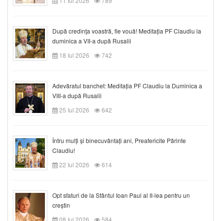
11 Iul 2026
789
După credinţa voastră, fie vouă! Meditația PF Claudiu la
duminica a VII-a după Rusalii
18 Iul 2026
742
Adevăratul banchet: Meditația PF Claudiu la Duminica a
VIII-a după Rusalii
25 Iul 2026
642
Întru mulți și binecuvântați ani, Preafericite Părinte
Claudiu!
22 Iul 2026
614
Opt sfaturi de la Sfântul Ioan Paul al II-lea pentru un
creștin
08 Iul 2026
584