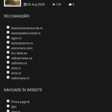
06 Aug 2026
125
0
RECOMANDĂRI
bisericaromanaunita.ro
episcopiabucuresti.ro
egco.ro
episcopiamm.ro
pioromeno.com
bru-italia.eu
vaticannews.va
catholica.ro
arcb.ro
ercis.ro
radiomaria.ro
NAVIGARE ÎN WEBSITE
Prima pagină
Știri
Arhivă