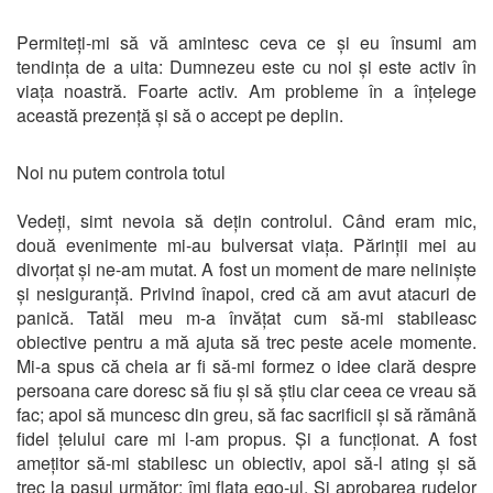
Permiteți-mi să vă amintesc ceva ce și eu însumi am
tendința de a uita: Dumnezeu este cu noi și este activ în
viața noastră. Foarte activ. Am probleme în a înțelege
această prezență și să o accept pe deplin.
Noi nu putem controla totul
Vedeți, simt nevoia să dețin controlul. Când eram mic,
două evenimente mi-au bulversat viața. Părinții mei au
divorțat și ne-am mutat. A fost un moment de mare neliniște
și nesiguranță. Privind înapoi, cred că am avut atacuri de
panică. Tatăl meu m-a învățat cum să-mi stabileasc
obiective pentru a mă ajuta să trec peste acele momente.
Mi-a spus că cheia ar fi să-mi formez o idee clară despre
persoana care doresc să fiu și să știu clar ceea ce vreau să
fac; apoi să muncesc din greu, să fac sacrificii și să rămână
fidel țelului care mi l-am propus. Și a funcționat. A fost
amețitor să-mi stabilesc un obiectiv, apoi să-l ating și să
trec la pasul următor: îmi flata ego-ul. Și aprobarea rudelor