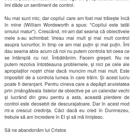
îmi dăde un sentiment de control.
Nu mai sunt mic, dar copilul care am fost mai trăiește încă
în mine (William Wordsworth a spus: "Copilul este tatăl
omului matur"). Crescând, mi-am dat seama că obiectivele
mele s-au schimbat: Vreau mai mult și mai mult control
asupra lucrurilor, în timp ce am mai puțin și mai puțin. Îmi
dau seama abia acum că noi nu putem controla tot ceea ce
se întâmplă cu noi. Îmbătrânim. Facem greșeli. Nu ne
putem rezolva întotdeauna problemele, și nici pe cele ale
apropiaților noștri chiar dacă muncim mult mai mult. Este
imposibil de a controla lumea în care trăim. Și acest lucru
poate fi deranjant. Pentru cineva care a depășit anxietatea
prin zmângăleala listelor de obiective pe un calendar vechi
și lucrând din greu pentru a asta, această pierdere de
control este deosebit de descurajatoare. Dar în acest mod
mi-a crescut credința. Căci dacă eu cred în Dumnezeu,
trebuie să am încredere în El și să mă liniștesc.
Să ne abandonăm lui Cristos