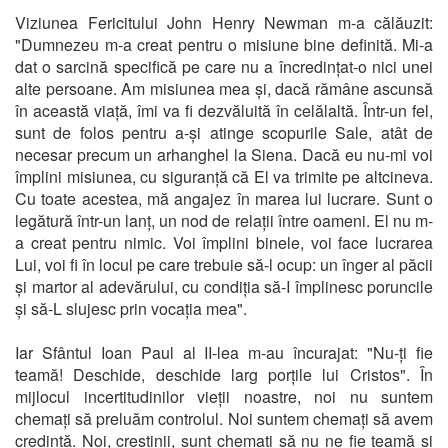
Viziunea Fericitului John Henry Newman m-a călăuzit:
"Dumnezeu m-a creat pentru o misiune bine definită. Mi-a
dat o sarcină specifică pe care nu a încredințat-o nici unei
alte persoane. Am misiunea mea și, dacă rămâne ascunsă
în această viață, îmi va fi dezvăluită în celălaltă. Într-un fel,
sunt de folos pentru a-și atinge scopurile Sale, atât de
necesar precum un arhanghel la Siena. Dacă eu nu-mi voi
împlini misiunea, cu siguranță că El va trimite pe altcineva.
Cu toate acestea, mă angajez în marea lui lucrare. Sunt o
legătură într-un lanț, un nod de relații între oameni. El nu m-
a creat pentru nimic. Voi împlini binele, voi face lucrarea
Lui, voi fi în locul pe care trebuie să-l ocup: un înger al păcii
și martor al adevărului, cu condiția să-I împlinesc poruncile
și să-L slujesc prin vocația mea".
Iar Sfântul Ioan Paul al II-lea m-au încurajat: "Nu-ți fie
teamă! Deschide, deschide larg porțile lui Cristos". În
mijlocul incertitudinilor vieții noastre, noi nu suntem
chemați să preluăm controlul. Noi suntem chemați să avem
credință. Noi, creștinii, sunt chemați să nu ne fie teamă și