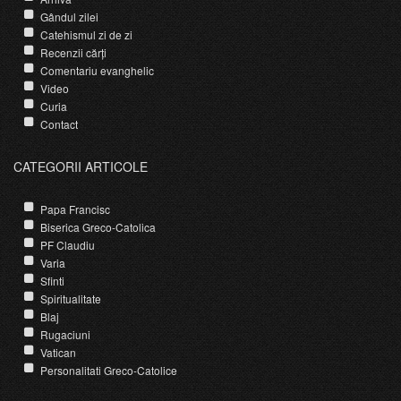
Gândul zilei
Catehismul zi de zi
Recenzii cărți
Comentariu evanghelic
Video
Curia
Contact
CATEGORII ARTICOLE
Papa Francisc
Biserica Greco-Catolica
PF Claudiu
Varia
Sfinti
Spiritualitate
Blaj
Rugaciuni
Vatican
Personalitati Greco-Catolice