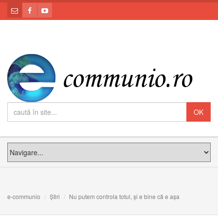
e-communio
Știri
Nu putem controla totul, și e bine că e așa