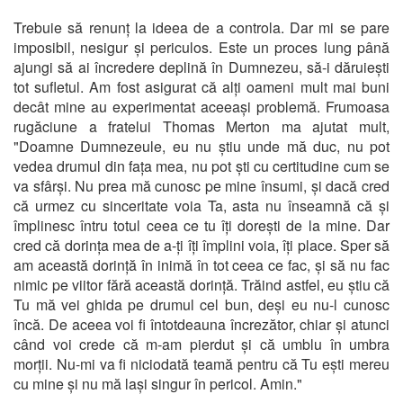
Trebuie să renunț la ideea de a controla. Dar mi se pare
imposibil, nesigur și periculos. Este un proces lung până
ajungi să ai încredere deplină în Dumnezeu, să-i dăruiești
tot sufletul. Am fost asigurat că alți oameni mult mai buni
decât mine au experimentat aceeași problemă. Frumoasa
rugăciune a fratelui Thomas Merton ma ajutat mult,
"Doamne Dumnezeule, eu nu știu unde mă duc, nu pot
vedea drumul din fața mea, nu pot ști cu certitudine cum se
va sfârși. Nu prea mă cunosc pe mine însumi, și dacă cred
că urmez cu sinceritate voia Ta, asta nu înseamnă că și
împlinesc întru totul ceea ce tu îți dorești de la mine. Dar
cred că dorința mea de a-ți îți împlini voia, îți place. Sper să
am această dorință în inimă în tot ceea ce fac, și să nu fac
nimic pe viitor fără această dorință. Trăind astfel, eu știu că
Tu mă vei ghida pe drumul cel bun, deși eu nu-l cunosc
încă. De aceea voi fi întotdeauna încrezător, chiar și atunci
când voi crede că m-am pierdut și că umblu în umbra
morții. Nu-mi va fi niciodată teamă pentru că Tu ești mereu
cu mine și nu mă lași singur în pericol. Amin."