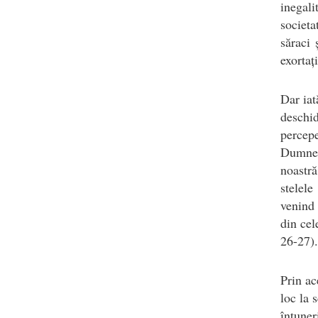
inegali
societa
săraci 
exortaț
Dar iat
deschi
percepe
Dumnez
noastră
stelel
venind 
din cel
26-27).
Prin ac
loc la 
întuner