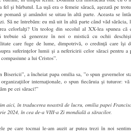
la fel și bărbatul. La ușă era o femeie săracă, așezată pe trotu
e pomană și amândoi se uitau în altă parte. Aceasta se înt
 zi. Să ne întrebăm: eu mă uit în altă parte când văd sărăcia, l
rea celorlalți? Un teolog din secolul al XX-lea spunea că 
nă trebuie să genereze în noi o mistică cu ochii deschiș
alitate care fuge de lume, dimpotrivă, o credință care își 
supra suferințelor lumii și a nefericirii celor săraci pentru a 
 compasiune a lui Cristos”.
 Bisericii”, a încheiat papa omilia sa, ”o spun guvernelor sta
organizațiilor internaționale, o spun fiecăruia și tuturor: vă
tăm pe cei săraci!”
im aici, în traducerea noastră de lucru, omilia papei Francis
ie 2024, în cea de-a VIII-a Zi mondială a săracilor.
ele pe care tocmai le-am auzit ar putea trezi în noi sentim