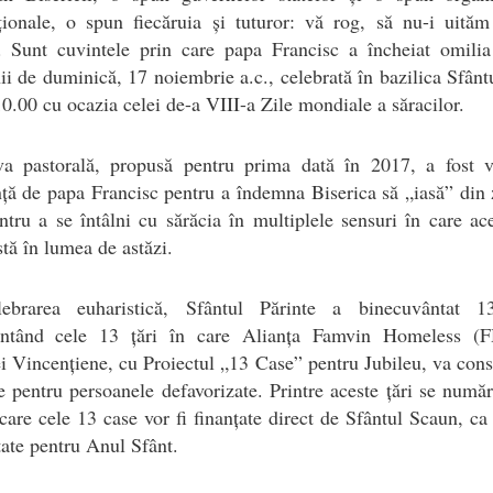
ționale, o spun fiecăruia și tuturor: vă rog, să nu-i uită
. Sunt cuvintele prin care papa Francisc a încheiat omilia
ii de duminică, 17 noiembrie a.c., celebrată în bazilica Sfânt
10.00 cu ocazia celei de-a VIII-a Zile mondiale a săracilor.
tiva pastorală, propusă pentru prima dată în 2017, a fost v
nță de papa Francisc pentru a îndemna Biserica să „iasă” din 
ntru a se întâlni cu sărăcia în multiplele sensuri în care ac
tă în lumea de astăzi.
ebrarea euharistică, Sfântul Părinte a binecuvântat 1
entând cele 13 țări în care Alianța Famvin Homeless (
i Vincențiene, cu Proiectul „13 Case” pentru Jubileu, va cons
e pentru persoanele defavorizate. Printre aceste țări se număr
 care cele 13 case vor fi finanțate direct de Sfântul Scaun, ca
tate pentru Anul Sfânt.