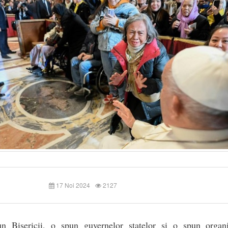
17 Noi 2024
2127
n Bisericii, o spun guvernelor statelor și o spun organiz