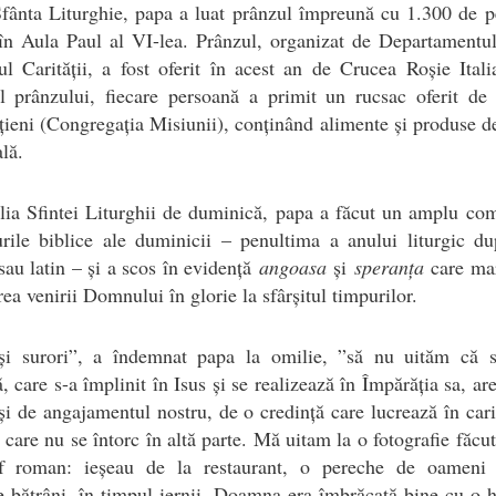
fânta Liturghie, papa a luat prânzul împreună cu 1.300 de p
în Aula Paul al VI-lea. Prânzul, organizat de Departamentu
ul Carității, a fost oferit în acest an de Crucea Roșie Ital
ul prânzului, fiecare persoană a primit un rucsac oferit de 
ieni (Congregația Misiunii), conținând alimente și produse d
lă.
ia Sfintei Liturghii de duminică, papa a făcut un amplu co
urile biblice ale duminicii – penultima a anului liturgic du
au latin – și a scos în evidență
angoasa
și
speranța
care ma
rea venirii Domnului în glorie la sfârșitul timpurilor.
 și surori”, a îndemnat papa la omilie, ”să nu uităm că s
ă, care s-a împlinit în Isus și se realizează în Împărăția sa, ar
și de angajamentul nostru, de o credință care lucrează în cari
i care nu se întorc în altă parte. Mă uitam la o fotografie făcu
af roman: ieșeau de la restaurant, o pereche de oameni 
 bătrâni, în timpul iernii. Doamna era îmbrăcată bine cu o 