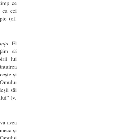
 timp ce
ă ca cei
pte (cf.
anța
. El
ățăm să
irii lui
ntuirea
cește și
 Omului
eşii săi
lui” (v.
 va avea
uneca și
l Omului