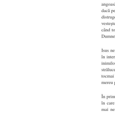
angoasă
dacă pe
distrug
vesteșt
când t
Dumnez
Isus ne
în inte
inimil
străluc
tocmai 
mereu p
În pri
în car
mai nes