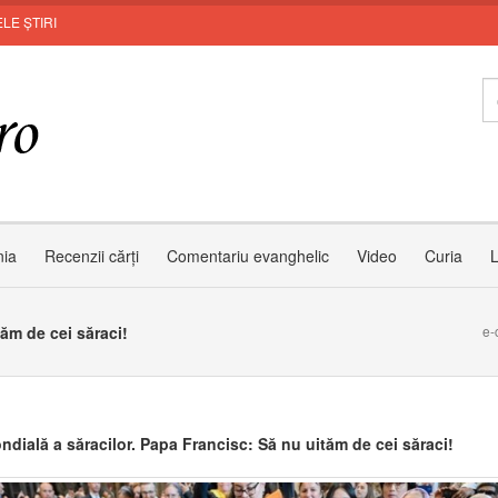
LE ȘTIRI
MUNT
nia
Recenzii cărți
Comentariu evanghelic
Video
Curia
L
ăm de cei săraci!
e-
ndială a săracilor. Papa Francisc: Să nu uităm de cei săraci!