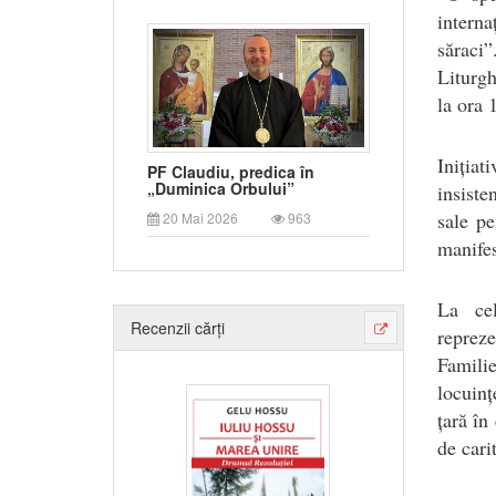
interna
săraci”
Liturgh
la ora 
Iniția
PF Claudiu, predica în
„Duminica Orbului”
insiste
sale pe
20 Mai 2026
963
manifes
La cel
Recenzii cărți
reprez
Familie
locuinț
țară în
de cari