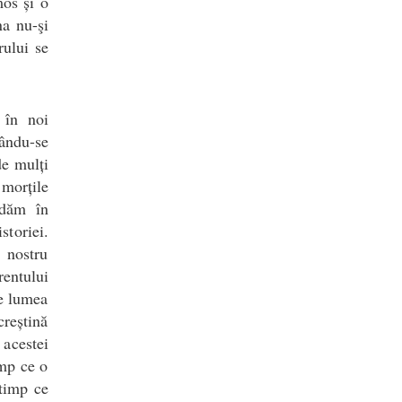
os și o
na nu-şi
rului se
 în noi
cându-se
de mulți
 morțile
ndăm în
toriei.
 nostru
rentului
ge lumea
creștină
 acestei
imp ce o
 timp ce