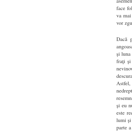
asemen
face fo
va mai 
vor zg
Dacă p
angoasa
și luna
frați ș
nevino
descur
Astfel
nedrept
resemna
și eu n
este re
lumi și
parte a