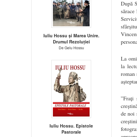
După S
sărace 
Servici
sfârșit
Vincenț
Iuliu Hossu și Marea Unire.
persona
Drumul Rezoluției
De Gelu Hossu
La omil
la lect
roman s
aștepta
”Frați
creștin
de noi 
creștin
Iuliu Hossu. Epistole
fotogr
Pastorale
aproape