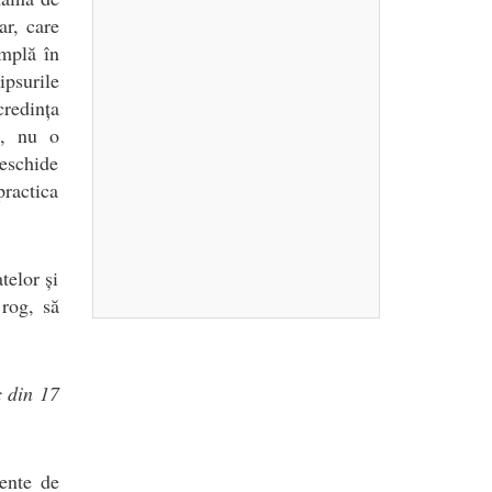
ar, care
âmplă în
ipsurile
credința
i, nu o
deschide
practica
telor și
 rog, să
c din 17
ente de