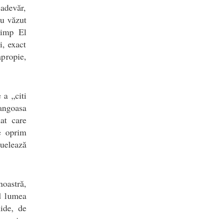
-adevăr,
au văzut
 timp El
i, exact
propie,
 a „citi
 angoasa
at care
ne oprim
duelează
noastră,
d lumea
hide, de