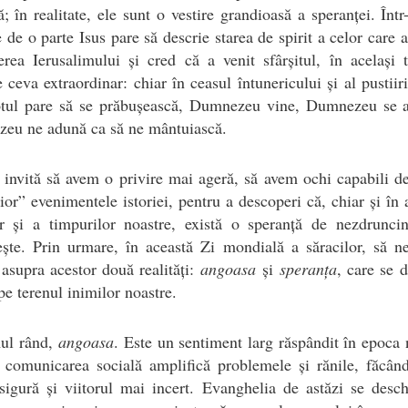
; în realitate, ele sunt o vestire grandioasă a speranței. Într
 de o parte Isus pare să descrie starea de spirit a celor care 
erea Ierusalimului și cred că a venit sfârșitul, în același
e ceva extraordinar: chiar în ceasul întunericului și al pustiiri
otul pare să se prăbușească, Dumnezeu vine, Dumnezeu se a
eu ne adună ca să ne mântuiască.
 invită să avem o privire mai ageră, să avem ochi capabili de
rior” evenimentele istoriei, pentru a descoperi că, chiar și în
or și a timpurilor noastre, există o speranță de nezdruncin
ește. Prin urmare, în această Zi mondială a săracilor, să 
asupra acestor două realități:
angoasa
și
speranța
, care se 
e terenul inimilor noastre.
mul rând,
angoasa
. Este un sentiment larg răspândit în epoca 
e comunicarea socială amplifică problemele și rănile, făcân
igură și viitorul mai incert. Evanghelia de astăzi se desc