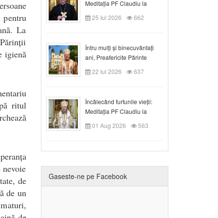
Meditația PF Claudiu la
ersoane
Duminica a VIII-a după
l pentru
25 Iul 2026
662
Rusalii
iană. La
Părinții
Întru mulți și binecuvântați
e igienă
ani, Preafericite Părinte
Claudiu!
22 Iul 2026
637
mentariu
Încălecând furtunile vieții:
pă ritul
Meditația PF Claudiu la
rchează
Duminica a IX-a după Rusalii
01 Aug 2026
563
peranța
e nevoie
Gaseste-ne pe Facebook
tate, de
tă de un
maturi,
haină de