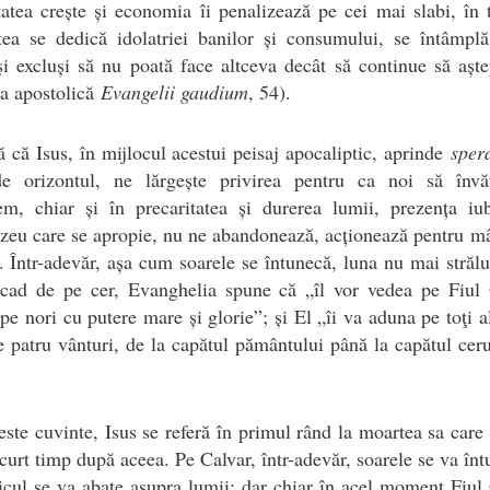
tatea crește și economia îi penalizează pe cei mai slabi, în
tea se dedică idolatriei banilor și consumului, se întâmpl
și excluși să nu poată face altceva decât să continue să aște
ia apostolică
Evangelii gaudium
, 54).
ă că Isus, în mijlocul acestui peisaj apocaliptic, aprinde
sper
de orizontul, ne lărgește privirea pentru ca noi să înv
m, chiar și în precaritatea și durerea lumii, prezența iub
eu care se apropie, nu ne abandonează, acționează pentru mâ
. Într-adevăr, așa cum soarele se întunecă, luna nu mai strălu
e cad de pe cer, Evanghelia spune că „îl vor vedea pe Fiul
pe nori cu putere mare și glorie”; și El „îi va aduna pe toţi al
e patru vânturi, de la capătul pământului până la capătul ceru
este cuvinte, Isus se referă în primul rând la moartea sa care
scurt timp după aceea. Pe Calvar, într-adevăr, soarele se va înt
icul se va abate asupra lumii; dar chiar în acel moment Fiu