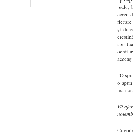
piele, 
cerea d
fiecare
și dure
crești
spiritu
ochii a
aceeași
”O spun
o spun 
nu-i ui
Vă ofer
noiembr
Cuvint