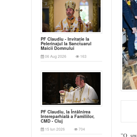
PF Claudiu - Invitație la
Pelerinajul la Sanctuarul
Maicii Domnului
06 Aug 2026
163
PF Claudiu, la Întâlnirea
Intereparhială a Familiilor,
CMD - Cluj
15 Iun 2026
704
”O spu