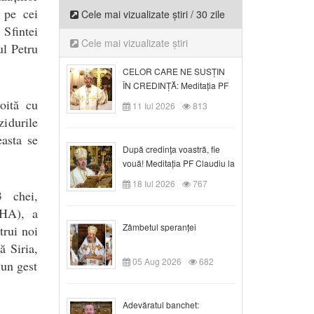
m pe cei
Cele mai vizualizate știri / 30 zile
 Sfintei
Cele mai vizualizate știri
ul Petru
CELOR CARE NE SUSȚIN
ÎN CREDINȚĂ: Meditația PF
Claudiu la Duminica a VI-a
oită cu
11 Iul 2026
813
după Rusalii
zidurile
easta se
După credinţa voastră, fie
vouă! Meditația PF Claudiu la
duminica a VII-a după Rusalii
18 Iul 2026
767
3 chei,
FHA), a
Zâmbetul speranței
trui noi
ă Siria,
05 Aug 2026
682
 un gest
Adevăratul banchet: