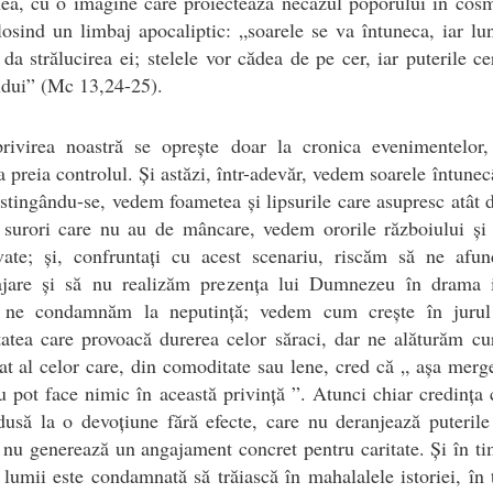
ea, cu o imagine care proiectează necazul poporului în cosm
losind un limbaj apocaliptic: „soarele se va întuneca, iar lu
da strălucirea ei; stelele vor cădea de pe cer, iar puterile ce
udui” (Mc 13,24-25).
rivirea noastră se oprește doar la cronica evenimentelor,
 preia controlul. Și astăzi, într-adevăr, vedem soarele întune
 stingându-se, vedem foametea și lipsurile care asupresc atât 
i surori care nu au de mâncare, vedem ororile războiului și
vate; și, confruntați cu acest scenariu, riscăm să ne afu
ajare și să nu realizăm prezența lui Dumnezeu în drama is
, ne condamnăm la neputință; vedem cum crește în jurul
atea care provoacă durerea celor săraci, dar ne alăturăm cu
t al celor care, din comoditate sau lene, cred că „ așa mer
u pot face nimic în această privință ”. Atunci chiar credința 
dusă la o devoțiune fără efecte, care nu deranjează puterile
 nu generează un angajament concret pentru caritate. Și în t
 lumii este condamnată să trăiască în mahalalele istoriei, în