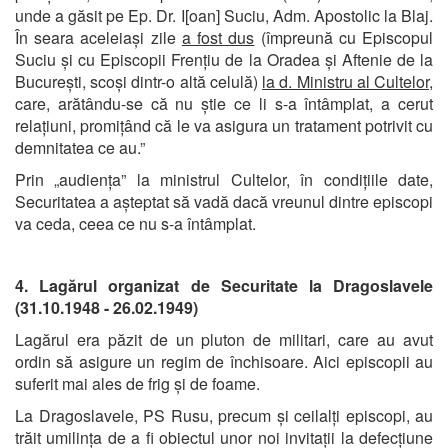
unde a găsit pe Ep. Dr. I[oan] Suciu, Adm. Apostolic la Blaj.
În seara aceleiași zile
a fost dus
(împreună cu Episcopul
Suciu și cu Episcopii Frențiu de la Oradea și Aftenie de la
București, scoși dintr-o altă celulă)
la d. Ministru al Cultelor
,
care, arătându-se că nu știe ce li s-a întâmplat, a cerut
relațiuni, promițând că le va asigura un tratament potrivit cu
demnitatea ce au.”
Prin „audiența” la ministrul Cultelor, în condițiile date,
Securitatea a așteptat să vadă dacă vreunul dintre episcopi
va ceda, ceea ce nu s-a întâmplat.
4. Lagărul organizat de Securitate la Dragoslavele
(31.10.1948 - 26.02.1949)
Lagărul era păzit de un pluton de militari, care au avut
ordin să asigure un regim de închisoare. Aici episcopii au
suferit mai ales de frig și de foame.
La Dragoslavele, PS Rusu, precum și ceilalți episcopi, au
trăit umilința de a fi obiectul unor noi invitații la defecțiune