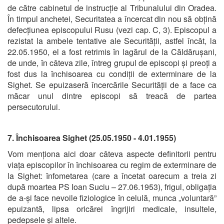
de către cabinetul de instrucție al Tribunalului din Oradea.
În timpul anchetei, Securitatea a încercat din nou să obțină
defecțiunea episcopului Rusu (vezi cap. C, 3). Episcopul a
rezistat la ambele tentative ale Securității, astfel încât, la
22.05.1950, el a fost retrimis în lagărul de la Căldărușani,
de unde, în câteva zile, întreg grupul de episcopi și preoți a
fost dus la închisoarea cu condiții de exterminare de la
Sighet. Se epuizaseră încercările Securității de a face ca
măcar unul dintre episcopi să treacă de partea
persecutorului.
7. Închisoarea Sighet (25.05.1950 - 4.01.1955)
Vom menționa aici doar câteva aspecte definitorii pentru
viața episcopilor în închisoarea cu regim de exterminare de
la Sighet: înfometarea (care a încetat oarecum a treia zi
după moartea PS Ioan Suciu – 27.06.1953), frigul, obligația
de a-și face nevoile fiziologice în celulă, munca „voluntară”
epuizantă, lipsa oricărei îngrijiri medicale, insultele,
pedepsele și altele.