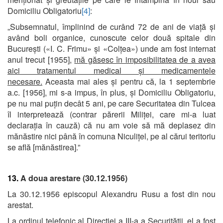
Domiciliu Obligatoriu
[4]
:
„Subsemnatul, împlinind de curând 72 de ani de viață și
având boli organice, cunoscute celor două spitale din
București («I. C. Frimu» și «Colțea») unde am fost internat
anul trecut [1955],
mă găsesc în imposibilitatea de a avea
aici tratamentul medical și medicamentele
necesare.
Aceasta mai ales și pentru că, la 1 septembrie
a.c. [1956], mi s-a impus, în plus, și Domiciliu Obligatoriu,
pe nu mai puțin decât 5 ani, pe care Securitatea din Tulcea
îl interpretează (contrar părerii Miliței, care mi-a luat
declarația în cauză) că nu am voie să mă deplasez din
mănăstire nici până în comuna Niculițel, pe al cărui teritoriu
se află [mănăstirea].”
13.
A doua arestare (30.12.1956)
La 30.12.1956 episcopul Alexandru Rusu a fost din nou
arestat.
La ordinul telefonic al Direcției a III-a a Securității, el a fost