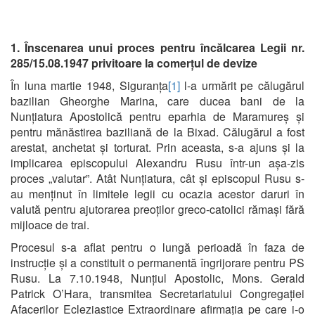
1. Înscenarea unui proces pentru încălcarea Legii nr.
285/15.08.1947 privitoare la comerțul de devize
În luna martie 1948, Siguranța
[1]
l-a urmărit pe călugărul
bazilian Gheorghe Marina, care ducea bani de la
Nunțiatura Apostolică pentru eparhia de Maramureș și
pentru mănăstirea baziliană de la Bixad. Călugărul a fost
arestat, anchetat și torturat. Prin aceasta, s-a ajuns și la
implicarea episcopului Alexandru Rusu într-un așa-zis
proces „valutar”. Atât Nunțiatura, cât și episcopul Rusu s-
au menținut în limitele legii cu ocazia acestor daruri în
valută pentru ajutorarea preoților greco-catolici rămași fără
mijloace de trai.
Procesul s-a aflat pentru o lungă perioadă în faza de
instrucție și a constituit o permanentă îngrijorare pentru PS
Rusu. La 7.10.1948, Nunțiul Apostolic, Mons. Gerald
Patrick O’Hara, transmitea Secretariatului Congregației
Afacerilor Ecleziastice Extraordinare afirmația pe care i-o