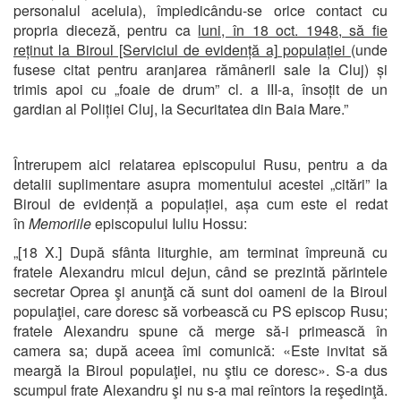
personalul aceluia), împiedicându-se orice contact cu
propria dieceză, pentru ca
luni, în 18 oct. 1948, să fie
reținut la Biroul [Serviciul de evidență a] populației
(unde
fusese citat pentru aranjarea rămânerii sale la Cluj) și
trimis apoi cu „foaie de drum” cl. a III-a, însoțit de un
gardian al Poliției Cluj, la Securitatea din Baia Mare.”
Întrerupem aici relatarea episcopului Rusu, pentru a da
detalii suplimentare asupra momentului acestei „citări” la
Biroul de evidență a populației, așa cum este el redat
în
Memoriile
episcopului Iuliu Hossu:
„[18 X.] După sfânta liturghie, am terminat împreună cu
fratele Alexandru micul dejun, când se prezintă părintele
secretar Oprea şi anunţă că sunt doi oameni de la Biroul
populaţiei, care doresc să vorbească cu PS episcop Rusu;
fratele Alexandru spune că merge să-i primească în
camera sa; după aceea îmi comunică: «Este invitat să
meargă la Biroul populaţiei, nu ştiu ce doresc». S-a dus
scumpul frate Alexandru şi nu s-a mai reîntors la reşedinţă.