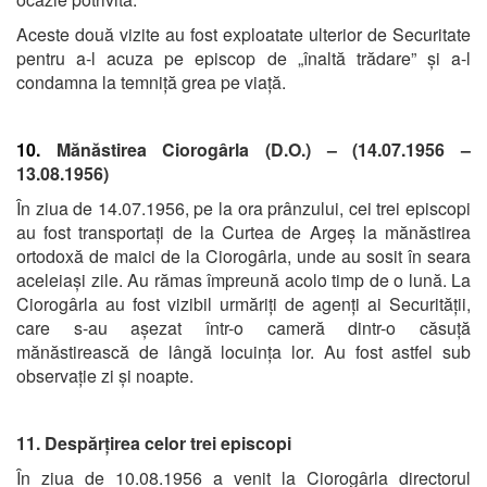
Aceste două vizite au fost exploatate ulterior de Securitate
pentru a‑l acuza pe episcop de „înaltă trădare” și a-l
condamna la temniță grea pe viață.
10.
Mănăstirea Ciorogârla (D.O.) – (14.07.1956 –
13.08.1956)
În ziua de 14.07.1956, pe la ora prânzului, cei trei episcopi
au fost transportați de la Curtea de Argeș la mănăstirea
ortodoxă de maici de la Ciorogârla, unde au sosit în seara
aceleiași zile. Au rămas împreună acolo timp de o lună. La
Ciorogârla au fost vizibil urmăriți de agenți ai Securității,
care s-au așezat într-o cameră dintr-o căsuță
mănăstirească de lângă locuința lor. Au fost astfel sub
observație zi și noapte.
11. Despărțirea celor trei episcopi
În ziua de 10.08.1956 a venit la Ciorogârla directorul