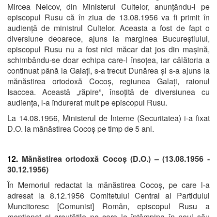
Mircea Neicov, din Ministerul Cultelor, anunțându-l pe
episcopul Rusu că în ziua de 13.08.1956 va fi primit în
audiență de ministrul Cultelor. Aceasta a fost de fapt o
diversiune deoarece, ajuns la marginea Bucureștiului,
episcopul Rusu nu a fost nici măcar dat jos din mașină,
schimbându-se doar echipa care-l însoțea, iar călătoria a
continuat până la Galați, s-a trecut Dunărea și s-a ajuns la
mănăstirea ortodoxă Cocoș, regiunea Galați, raionul
Isaccea. Această „răpire”, însoțită de diversiunea cu
audiența, l-a îndurerat mult pe episcopul Rusu.
La 14.08.1956, Ministerul de Interne (Securitatea) i-a fixat
D.O. la mănăstirea Cocoș pe timp de 5 ani.
12.
Mănăstirea ortodoxă Cocoș (D.O.) – (13.08.1956 -
30.12.1956)
În Memoriul redactat la mănăstirea Cocoș, pe care l-a
adresat la 8.12.1956 Comitetului Central al Partidului
Muncitoresc [Comunist] Român, episcopul Rusu a
menționat și greutățile pe care le întâmpina în noul său