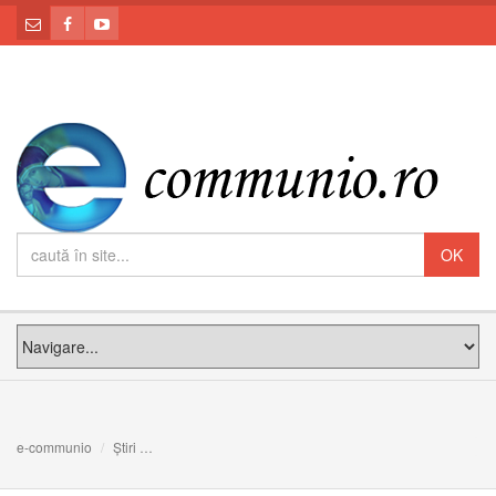
e-communio
Știri
22 noiembrie 1884: se naște Fericitul Episcop Alexandr