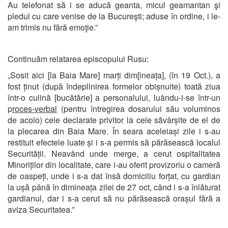
Au telefonat să i se aducă geanta, micul geamantan şi
pledul cu care venise de la Bucureşti; aduse în ordine, i le-
am trimis nu fără emoţie.”
Continuăm relatarea episcopului Rusu:
„Sosit aici [la Baia Mare] marți dim[ineața], (în 19 Oct.), a
fost ținut (după îndeplinirea formelor obișnuite) toată ziua
într-o culină [bucătărie] a personalului, luându-i-se într-un
p
roces-verbal
(pentru întregirea dosarului său voluminos
de acolo) cele declarate privitor la cele săvârșite de el de
la plecarea din Baia Mare. În seara aceleiași zile i s-au
restituit efectele luate și i s-a permis să părăsească localul
Securității. Neavând unde merge, a cerut ospitalitatea
Minoriților din localitate, care i-au oferit provizoriu o cameră
de oaspeți, unde i s-a dat însă domiciliu forțat, cu gardian
la ușă până în dimineața zilei de 27 oct, când i s-a înlăturat
gardianul, dar i s-a cerut să nu părăsească orașul fără a
aviza Securitatea.”