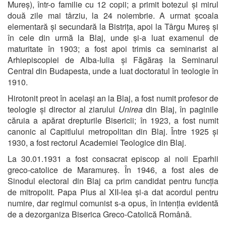
Mureș), într-o familie cu 12 copii; a primit botezul și mirul
două zile mai târziu, la 24 noiembrie. A urmat școala
elementară și secundară la Bistrița, apoi la Târgu Mureș și
în cele din urmă la Blaj, unde și-a luat examenul de
maturitate în 1903; a fost apoi trimis ca seminarist al
Arhiepiscopiei de Alba-Iulia și Făgăraș la Seminarul
Central din Budapesta, unde a luat doctoratul în teologie în
1910.
Hirotonit preot în același an la Blaj, a fost numit profesor de
teologie și director al ziarului
Unirea
din Blaj, în paginile
căruia a apărat drepturile Bisericii; în 1923, a fost numit
canonic al Capitlului metropolitan din Blaj. Între 1925 și
1930, a fost rectorul Academiei Teologice din Blaj.
La 30.01.1931 a fost consacrat episcop al noii Eparhii
greco-catolice de Maramureș. În 1946, a fost ales de
Sinodul electoral din Blaj ca prim candidat pentru funcția
de mitropolit. Papa Pius al XII-lea și-a dat acordul pentru
numire, dar regimul comunist s-a opus, în intenția evidentă
de a dezorganiza Biserica Greco-Catolică Română.