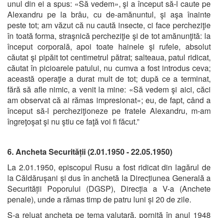
unul din ei a spus: «Să vedem», şi a început să-l caute pe
Alexandru pe la brâu, cu de-amănuntul, şi aşa înainte
peste tot; am văzut că nu caută insecte, ci face percheziţie
în toată forma, straşnică percheziţie şi de tot amănunţită: la
început corporală, apoi toate hainele şi rufele, absolut
căutat şi pipăit tot centimetrul pătrat; salteaua, patul ridicat,
căutat în picioarele patului, nu cumva a fost introdus ceva;
această operaţie a durat mult de tot; după ce a terminat,
fără să afle nimic, a venit la mine: «Să vedem şi aici, căci
am observat că ai rămas impresionat»; eu, de fapt, când a
început să-l percheziţioneze pe fratele Alexandru, m-am
îngreţoşat şi nu ştiu ce faţă voi fi făcut.”
6. Ancheta Securității (2.01.1950 - 22.05.1950)
La 2.01.1950, episcopul Rusu a fost ridicat din lagărul de
la Căldărușani și dus în anchetă la Direcțiunea Generală a
Securității Poporului (DGSP), Direcția a V-a (Anchete
penale), unde a rămas timp de patru luni și 20 de zile.
S-a reluat ancheta pe tema valutară, pornită în anul 1948