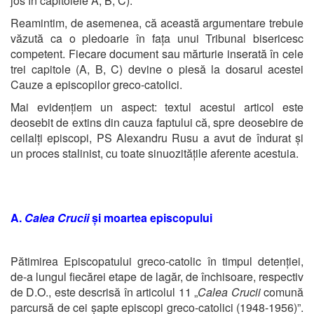
jos în capitolele A, B, C).
Reamintim, de asemenea, că această argumentare trebuie
văzută ca o pledoarie în fața unui Tribunal bisericesc
competent. Fiecare document sau mărturie inserată în cele
trei capitole (A, B, C) devine o piesă la dosarul acestei
Cauze a episcopilor greco-catolici.
Mai evidențiem un aspect: textul acestui articol este
deosebit de extins din cauza faptului că, spre deosebire de
ceilalți episcopi, PS Alexandru Rusu a avut de îndurat și
un proces stalinist, cu toate sinuozitățile aferente acestuia.
A.
Calea Crucii
și moartea episcopului
Pătimirea Episcopatului greco-catolic în timpul detenției,
de-a lungul fiecărei etape de lagăr, de închisoare, respectiv
de D.O., este descrisă în articolul 11 „
Calea Crucii
comună
parcursă de cei șapte episcopi greco-catolici (1948-1956)”.