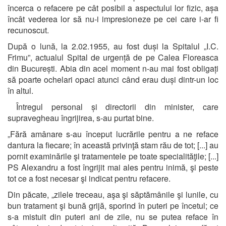
încerca o refacere pe cât posibil a aspectului lor fizic, așa
încât vederea lor să nu-i impresioneze pe cei care i-ar fi
recunoscut.
După o lună, la 2.02.1955, au fost duși la Spitalul „I.C.
Frimu”, actualul Spital de urgență de pe Calea Floreasca
din București. Abia din acel moment n-au mai fost obligați
să poarte ochelari opaci atunci când erau duși dintr-un loc
în altul.
Întregul personal și directorii din minister, care
supravegheau îngrijirea, s-au purtat bine.
„Fără amânare s-au început lucrările pentru a ne reface
dantura la fiecare; în această privinţă stam rău de tot; [...] au
pornit examinările şi tratamentele pe toate specialităţile; [...]
PS Alexandru a fost îngrijit mai ales pentru inimă, şi peste
tot ce a fost necesar şi indicat pentru refacere.
Din păcate, „zilele treceau, aşa şi săptămânile şi lunile, cu
bun tratament şi bună grijă, sporind în puteri pe încetul; ce
s-a mistuit din puteri ani de zile, nu se putea reface în