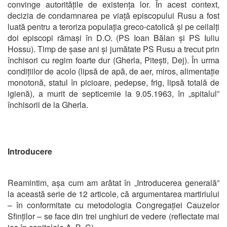
convinge autoritățile de existența lor. În acest context,
decizia de condamnarea pe viață episcopului Rusu a fost
luată pentru a teroriza populația greco-catolică și pe ceilalți
doi episcopi rămași în D.O. (PS Ioan Bălan și PS Iuliu
Hossu). Timp de șase ani și jumătate PS Rusu a trecut prin
închisori cu regim foarte dur (Gherla, Pitești, Dej). În urma
condițiilor de acolo (lipsă de apă, de aer, miros, alimentație
monotonă, statul în picioare, pedepse, frig, lipsă totală de
igienă), a murit de septicemie la 9.05.1963, în „spitalul”
închisorii de la Gherla.
Introducere
Reamintim, așa cum am arătat în „Introducerea generală”
la această serie de 12 articole, că argumentarea martiriului
– în conformitate cu metodologia Congregației Cauzelor
Sfinților – se face din trei unghiuri de vedere (reflectate mai