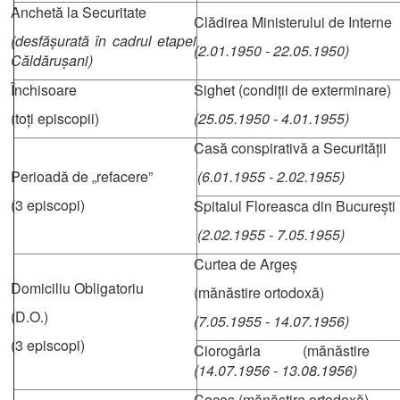
Anchetă la Securitate
Clădirea Ministerului de Interne
(desfășurată în cadrul etapei
(2.01.1950 - 22.05.1950)
Căldărușani)
Închisoare
Sighet (condiții de exterminare)
(toți episcopii)
(25.05.1950 - 4.01.1955)
Casă conspirativă a Securității
Perioadă de „refacere”
(6.01.1955 - 2.02.1955)
(3 episcopi)
Spitalul Floreasca din București
(2.02.1955 - 7.05.1955)
Curtea de Argeș
Domiciliu Obligatoriu
(mănăstire ortodoxă)
(D.O.)
(7.05.1955 - 14.07.1956)
(3 episcopi)
Ciorogârla (mănăstire o
(14.07.1956 - 13.08.1956)
Cocoș (mănăstire ortodoxă)