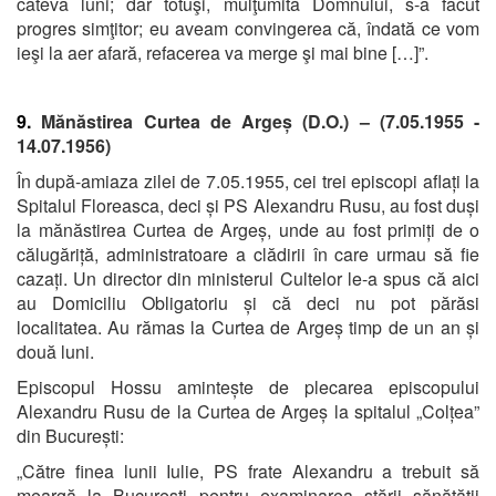
câteva luni; dar totuşi, mulţumită Domnului, s-a făcut
progres simţitor; eu aveam convingerea că, îndată ce vom
ieşi la aer afară, refacerea va merge şi mai bine […]”.
9.
Mănăstirea Curtea de Argeș (D.O.) – (7.05.1955 -
14.07.1956)
În după-amiaza zilei de 7.05.1955, cei trei episcopi aflați la
Spitalul Floreasca, deci și PS Alexandru Rusu, au fost duși
la mănăstirea Curtea de Argeș, unde au fost primiți de o
călugăriță, administratoare a clădirii în care urmau să fie
cazați. Un director din ministerul Cultelor le-a spus că aici
au Domiciliu Obligatoriu și că deci nu pot părăsi
localitatea. Au rămas la Curtea de Argeș timp de un an și
două luni.
Episcopul Hossu amintește de plecarea episcopului
Alexandru Rusu de la Curtea de Argeș la spitalul „Colțea”
din București:
„Către finea lunii Iulie, PS frate Alexandru a trebuit să
meargă la Bucureşti pentru examinarea stării sănătăţii