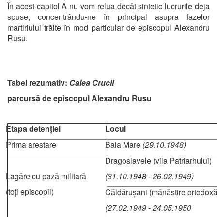
În acest capitol A nu vom relua decât sintetic lucrurile deja
spuse, concentrându-ne în principal asupra fazelor
martiriului trăite în mod particular de episcopul Alexandru
Rusu.
Tabel rezumativ:
Calea Crucii
parcursă de episcopul Alexandru Rusu
Etapa detenției
Locul
Prima arestare
Baia Mare
(29.10.1948)
Dragoslavele (vila Patriarhului)
Lagăre cu pază militară
(31.10.1948 - 26.02.1949)
(toți episcopii)
Căldărușani (mănăstire ortodoxă
(27.02.1949 - 24.05.1950