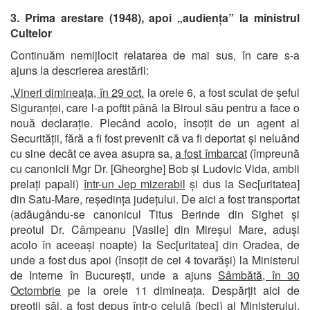
3. Prima arestare (1948), apoi „audiența” la ministrul
Cultelor
Continuăm nemijlocit relatarea de mai sus, în care s-a
ajuns la descrierea arestării:
„
Vineri dimineața, în 29 oct.
la orele 6, a fost sculat de șeful
Siguranței, care l-a poftit până la Biroul său pentru a face o
nouă declarație. Plecând acolo, însoțit de un agent al
Securității, fără a fi fost prevenit că va fi deportat și neluând
cu sine decât ce avea asupra sa,
a fost îmbarcat
(împreună
cu canonicii Mgr Dr. [Gheorghe] Bob și Ludovic Vida, ambii
prelați papali)
într-un Jep mizerabil
și dus la Sec[uritatea]
din Satu-Mare, reședința județului. De aici a fost transportat
(adăugându-se canonicul Titus Berinde din Sighet și
preotul Dr. Câmpeanu [Vasile] din Mireșul Mare, aduși
acolo în aceeași noapte) la Sec[uritatea] din Oradea, de
unde a fost dus apoi (însoțit de cei 4 tovarăși) la Ministerul
de Interne în București, unde a ajuns
Sâmbătă, în 30
Octombrie
pe la orele 11 dimineața. Despărțit aici de
preoții săi, a fost depus într-o celulă (beci) al Ministerului,