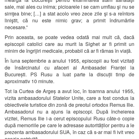
sale, mai ales cu inima; picioarele i se cam umflau şi nu se
simţea bine; […] a stat acolo vreo zece zile şi s-a reîntors
liniştit, că nu este nimic grav; a primit îndrumările
necesare.”
Prin aceasta, se poate vedea odată mai mult că, dacă
episcopii catolici care au murit la Sighet ar fi primit un
minim de îngrijiri medicale, probabil că ar fi rămas în viață.
În luna septembrie a anului 1955, episcopii au fost vizitați
de însărcinatul cu afaceri al Ambasadei Franței la
București. PS Rusu a luat parte la discuții timp de
aproximativ 10 minute.
Tot la Curtea de Argeș a avut loc, în toamna anului 1955,
vizita ambasadorului Statelor Unite, care a fost condus la
obiectivele turistice din zonă de preotul ortodox Remus Ilie.
Ambasadorul nu a ajuns la episcopi. După încheierea
vizitei, Remus Ilie i-a cerut episcopului Rusu câte-o copie
după memoriile pe care le adresase autorităților pentru a le
prezenta ambasadorului SUA, în caz că s-ar mai fi ivit vreo
ocazie potrivită.