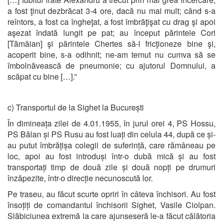
a fost ţinut dezbrăcat 3-4 ore, dacă nu mai mult; când s-a
reîntors, a fost ca îngheţat, a fost îmbrăţişat cu drag şi apoi
aşezat îndată lungit pe pat; au început părintele Cori
[Tămâian] şi părintele Chertes să-l fricţioneze bine şi,
acoperit bine, s-a odihnit; ne-am temut nu cumva să se
îmbolnăvească de pneumonie; cu ajutorul Domnului, a
scăpat cu bine […].”
c) Transportul de la Sighet la București
În dimineața zilei de 4.01.1955, în jurul orei 4, PS Hossu,
PS Bălan și PS Rusu au fost luați din celula 44, după ce și-
au putut îmbrățișa colegii de suferință, care rămâneau pe
loc, apoi au fost introduși într-o dubă mică și au fost
transportați timp de două zile și două nopți pe drumuri
înzăpezite, într-o direcție necunoscută lor.
Pe traseu, au făcut scurte opriri în câteva închisori. Au fost
însoțiți de comandantul închisorii Sighet, Vasile Ciolpan.
Slăbiciunea extremă la care ajunseseră le-a făcut călătoria