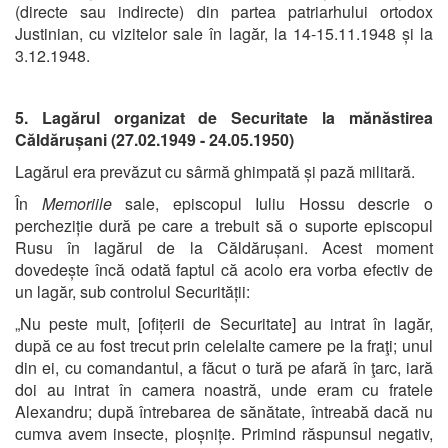
(directe sau indirecte) din partea patriarhului ortodox
Justinian, cu vizitelor sale în lagăr, la 14-15.11.1948 și la
3.12.1948.
5. Lagărul organizat de Securitate la mănăstirea
Căldărușani (27.02.1949 - 24.05.1950)
Lagărul era prevăzut cu sârmă ghimpată și pază militară.
În
Memoriile
sale, episcopul Iuliu Hossu descrie o
percheziție dură pe care a trebuit să o suporte episcopul
Rusu în lagărul de la Căldărușani. Acest moment
dovedește încă odată faptul că acolo era vorba efectiv de
un lagăr, sub controlul Securității:
„Nu peste mult, [ofițerii de Securitate] au intrat în lagăr,
după ce au fost trecut prin celelalte camere pe la fraţi; unul
din ei, cu comandantul, a făcut o tură pe afară în ţarc, iară
doi au intrat în camera noastră, unde eram cu fratele
Alexandru; după întrebarea de sănătate, întreabă dacă nu
cumva avem insecte, ploșnițe. Primind răspunsul negativ,