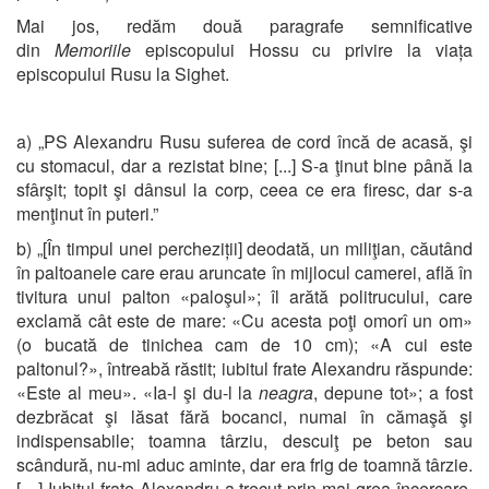
Mai jos, redăm două paragrafe semnificative
din
Memoriile
episcopului Hossu cu privire la viața
episcopului Rusu la Sighet.
a) „PS Alexandru Rusu suferea de cord încă de acasă, şi
cu stomacul, dar a rezistat bine; [...] S-a ţinut bine până la
sfârşit; topit şi dânsul la corp, ceea ce era firesc, dar s-a
menţinut în puteri.”
b) „[În timpul unei percheziții] deodată, un miliţian, căutând
în paltoanele care erau aruncate în mijlocul camerei, află în
tivitura unui palton «paloşul»; îl arătă politrucului, care
exclamă cât este de mare: «Cu acesta poţi omorî un om»
(o bucată de tinichea cam de 10 cm); «A cui este
paltonul?», întreabă răstit; iubitul frate Alexandru răspunde:
«Este al meu». «Ia-l şi du-l la
neagra
, depune tot»; a fost
dezbrăcat şi lăsat fără bocanci, numai în cămaşă şi
indispensabile; toamna târziu, desculţ pe beton sau
scândură, nu-mi aduc aminte, dar era frig de toamnă târzie.
[…] Iubitul frate Alexandru a trecut prin mai grea încercare,