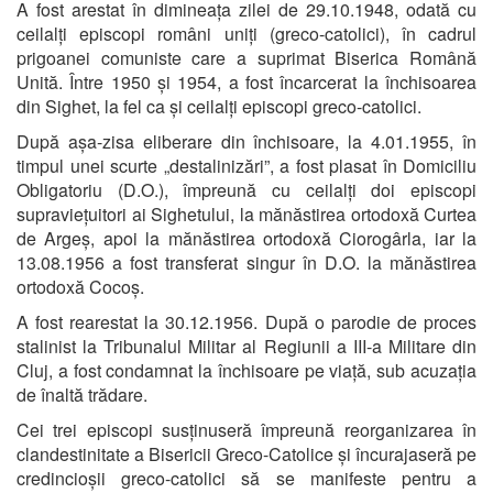
A fost arestat în dimineața zilei de 29.10.1948, odată cu
ceilalți episcopi români uniți (greco-catolici), în cadrul
prigoanei comuniste care a suprimat Biserica Română
Unită. Între 1950 și 1954, a fost încarcerat la închisoarea
din Sighet, la fel ca și ceilalți episcopi greco-catolici.
După așa-zisa eliberare din închisoare, la 4.01.1955, în
timpul unei scurte „destalinizări”, a fost plasat în Domiciliu
Obligatoriu (D.O.), împreună cu ceilalți doi episcopi
supraviețuitori ai Sighetului, la mănăstirea ortodoxă Curtea
de Argeș, apoi la mănăstirea ortodoxă Ciorogârla, iar la
13.08.1956 a fost transferat singur în D.O. la mănăstirea
ortodoxă Cocoș.
A fost rearestat la 30.12.1956. După o parodie de proces
stalinist la Tribunalul Militar al Regiunii a III-a Militare din
Cluj, a fost condamnat la închisoare pe viață, sub acuzația
de înaltă trădare.
Cei trei episcopi susținuseră împreună reorganizarea în
clandestinitate a Bisericii Greco-Catolice și încurajaseră pe
credincioșii greco-catolici să se manifeste pentru a