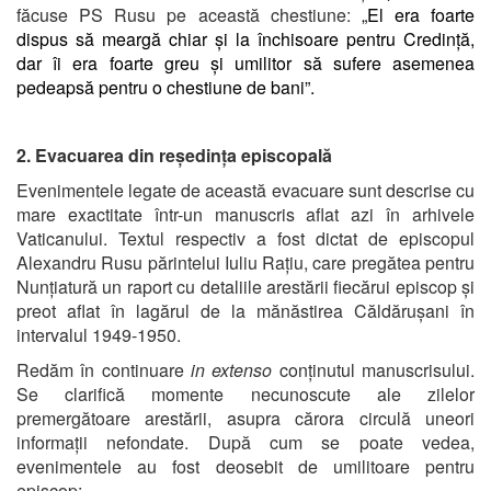
făcuse PS Rusu pe această chestiune:
„El era foarte
dispus să meargă chiar și la închisoare pentru Credință,
dar îi era foarte greu și umilitor să sufere asemenea
pedeapsă pentru o chestiune de bani”.
2. Evacuarea din reședința episcopală
Evenimentele legate de această evacuare sunt descrise cu
mare exactitate într-un manuscris aflat azi în arhivele
Vaticanului. Textul respectiv a fost dictat de episcopul
Alexandru Rusu părintelui Iuliu Rațiu, care pregătea pentru
Nunțiatură un raport cu detaliile arestării fiecărui episcop și
preot aflat în lagărul de la mănăstirea Căldărușani în
intervalul 1949-1950.
Redăm în continuare
in extenso
conținutul manuscrisului.
Se clarifică momente necunoscute ale zilelor
premergătoare arestării, asupra cărora circulă uneori
informații nefondate. După cum se poate vedea,
evenimentele au fost deosebit de umilitoare pentru
episcop: