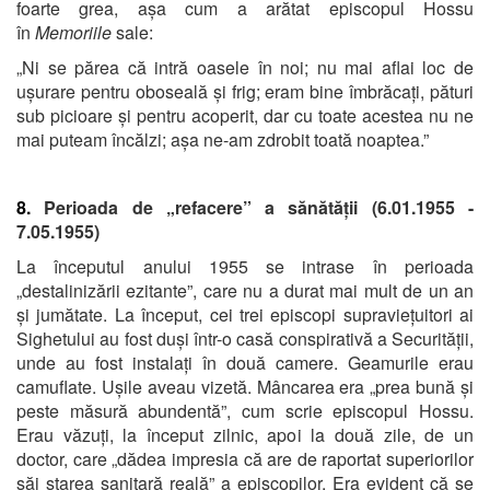
foarte grea, așa cum a arătat episcopul Hossu
în
Memoriile
sale:
„Ni se părea că intră oasele în noi; nu mai aflai loc de
ușurare pentru oboseală și frig; eram bine îmbrăcați, pături
sub picioare și pentru acoperit, dar cu toate acestea nu ne
mai puteam încălzi; așa ne-am zdrobit toată noaptea.”
8.
Perioada de „refacere” a sănătății (6.01.1955 -
7.05.1955)
La începutul anului 1955 se intrase în perioada
„destalinizării ezitante”, care nu a durat mai mult de un an
și jumătate. La început, cei trei episcopi supraviețuitori ai
Sighetului au fost duși într-o casă conspirativă a Securității,
unde au fost instalați în două camere. Geamurile erau
camuflate. Ușile aveau vizetă. Mâncarea era „prea bună și
peste măsură abundentă”, cum scrie episcopul Hossu.
Erau văzuți, la început zilnic, apoi la două zile, de un
doctor, care „dădea impresia că are de raportat superiorilor
săi starea sanitară reală” a episcopilor. Era evident că se