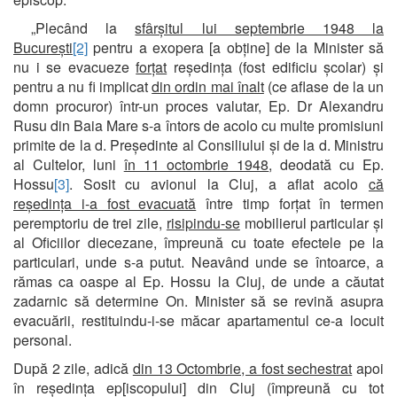
„Plecând la
sfârșitul lui septembrie 1948 la
București
[2]
pentru a exopera [a obține] de la Minister să
nu i se evacueze
forțat
reședința (fost edificiu școlar) și
pentru a nu fi implicat
din ordin mai înalt
(ce aflase de la un
domn procuror) într-un proces valutar, Ep. Dr Alexandru
Rusu din Baia Mare s-a întors de acolo cu multe promisiuni
primite de la d. Președinte al Consiliului și de la d. Ministru
al Cultelor, luni
în 11 octombrie 1948
, deodată cu Ep.
Hossu
[3]
. Sosit cu avionul la Cluj, a aflat acolo
că
reședința i-a fost evacuată
între timp forțat în termen
peremptoriu de trei zile,
risipindu-se
mobilierul particular și
al Oficiilor diecezane, împreună cu toate efectele pe la
particulari, unde s-a putut. Neavând unde se întoarce, a
rămas ca oaspe al Ep. Hossu la Cluj, de unde a căutat
zadarnic să determine On. Minister să se revină asupra
evacuării, restituindu-i-se măcar apartamentul ce-a locuit
personal.
După 2 zile, adică
din 13 Octombrie, a fost sechestrat
apoi
în reședința ep[iscopului] din Cluj (împreună cu tot