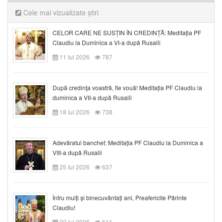
Cele mai vizualizate știri
CELOR CARE NE SUSȚIN ÎN CREDINȚĂ: Meditația PF
Claudiu la Duminica a VI-a după Rusalii
11 Iul 2026
787
După credinţa voastră, fie vouă! Meditația PF Claudiu la
duminica a VII-a după Rusalii
18 Iul 2026
738
Adevăratul banchet: Meditația PF Claudiu la Duminica a
VIII-a după Rusalii
25 Iul 2026
637
Întru mulți și binecuvântați ani, Preafericite Părinte
Claudiu!
22 Iul 2026
611