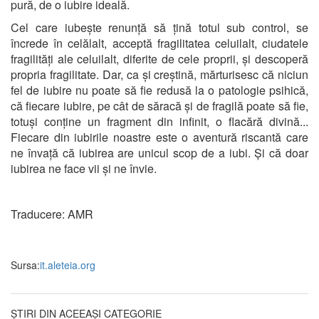
pură, de o iubire ideală.
Cel care iubește renunță să țină totul sub control, se
încrede în celălalt, acceptă fragilitatea celuilalt, ciudatele
fragilități ale celuilalt, diferite de cele proprii, și descoperă
propria fragilitate. Dar, ca și creștină, mărturisesc că niciun
fel de iubire nu poate să fie redusă la o patologie psihică,
că fiecare iubire, pe cât de săracă și de fragilă poate să fie,
totuși conține un fragment din infinit, o flacără divină...
Fiecare din iubirile noastre este o aventură riscantă care
ne învață că iubirea are unicul scop de a iubi. Și că doar
iubirea ne face vii și ne învie.
Traducere: AMR
Sursa:
it.aleteia.org
ȘTIRI DIN ACEEAȘI CATEGORIE