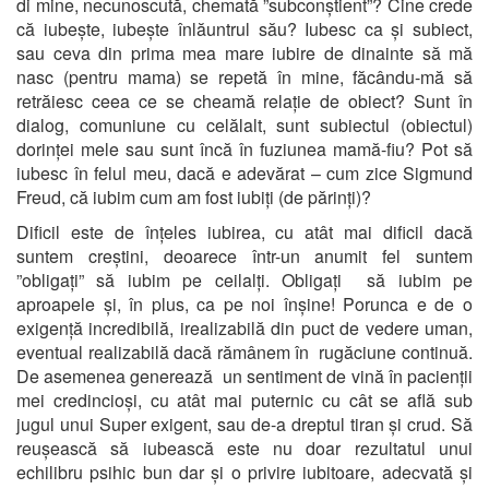
di mine, necunoscută, chemată ”subconștient”? Cine crede
că iubește, iubește înlăuntrul său? Iubesc ca și subiect,
sau ceva din prima mea mare iubire de dinainte să mă
nasc (pentru mama) se repetă în mine, făcându-mă să
retrăiesc ceea ce se cheamă relație de obiect? Sunt în
dialog, comuniune cu celălalt, sunt subiectul (obiectul)
dorinței mele sau sunt încă în fuziunea mamă-fiu? Pot să
iubesc în felul meu, dacă e adevărat – cum zice Sigmund
Freud, că iubim cum am fost iubiți (de părinți)?
Dificil este de înțeles iubirea, cu atât mai dificil dacă
suntem creștini, deoarece într-un anumit fel suntem
”obligați” să iubim pe ceilalți. Obligați să iubim pe
aproapele și, în plus, ca pe noi înșine! Porunca e de o
exigență incredibilă, irealizabilă din puct de vedere uman,
eventual realizabilă dacă rămânem în rugăciune continuă.
De asemenea generează un sentiment de vină în pacienții
mei credincioși, cu atât mai puternic cu cât se află sub
jugul unui Super exigent, sau de-a dreptul tiran și crud. Să
reușească să iubească este nu doar rezultatul unui
echilibru psihic bun dar și o privire iubitoare, adecvată și