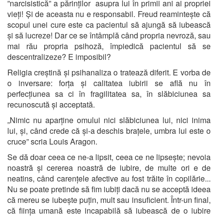
”narcisistică” a părinților asupra lui în primii ani ai propriei
vieți! Și de aceasta nu e responsabil. Freud reamintește că
scopul unei cure este ca pacientul să ajungă să iubească
și să lucreze! Dar ce se întâmplă când propria nevroză, sau
mai rău propria psihoză, împiedică pacientul să se
descentralizeze? E imposibil?
Religia creștină și psihanaliza o tratează diferit. E vorba de
o inversare: forța și calitatea iubirii se află nu în
perfecțiunea sa ci în fragilitatea sa, în slăbiciunea sa
recunoscută și acceptată.
„Nimic nu aparține omului nici slăbiciunea lui, nici inima
lui, și, când crede că și-a deschis brațele, umbra lui este o
cruce” scria Louis Aragon.
Se dă doar ceea ce ne-a lipsit, ceea ce ne lipsește; nevoia
noastră și cererea noastră de iubire, de multe ori e de
neatins, când carențele afective au fost trăite în copilărie...
Nu se poate pretinde să fim iubiți dacă nu se acceptă ideea
că mereu se iubește puțin, mult sau insuficient. Într-un final,
că ființa umană este incapabilă să iubească de o iubire