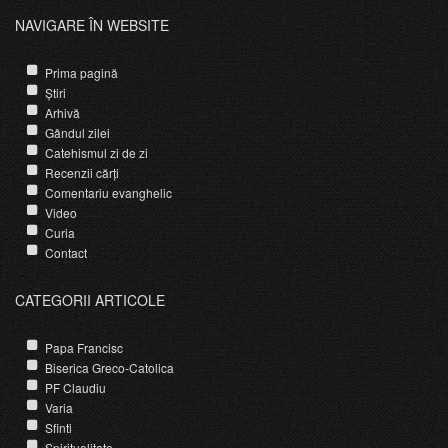
NAVIGARE ÎN WEBSITE
Prima pagină
Știri
Arhivă
Gândul zilei
Catehismul zi de zi
Recenzii cărți
Comentariu evanghelic
Video
Curia
Contact
CATEGORII ARTICOLE
Papa Francisc
Biserica Greco-Catolica
PF Claudiu
Varia
Sfinti
Spiritualitate