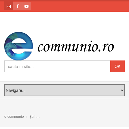
e-communio
Știri
Eliberează-ne de iubirea perfectă (Reflecțiile unei psihan