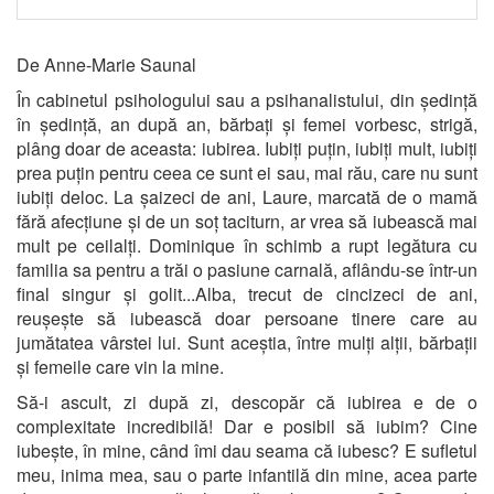
De Anne-Marie Saunal
În cabinetul psihologului sau a psihanalistului, din ședință
în ședință, an după an, bărbați și femei vorbesc, strigă,
plâng doar de aceasta: iubirea. Iubiți puțin, iubiți mult, iubiți
prea puțin pentru ceea ce sunt ei sau, mai rău, care nu sunt
iubiți deloc. La șaizeci de ani, Laure, marcată de o mamă
fără afecțiune și de un soț taciturn, ar vrea să iubească mai
mult pe ceilalți. Dominique în schimb a rupt legătura cu
familia sa pentru a trăi o pasiune carnală, aflându-se într-un
final singur și golit...Alba, trecut de cincizeci de ani,
reușește să iubească doar persoane tinere care au
jumătatea vârstei lui. Sunt aceștia, între mulți alții, bărbații
și femeile care vin la mine.
Să-i ascult, zi după zi, descopăr că iubirea e de o
complexitate incredibilă! Dar e posibil să iubim? Cine
iubește, în mine, când îmi dau seama că iubesc? E sufletul
meu, inima mea, sau o parte infantilă din mine, acea parte