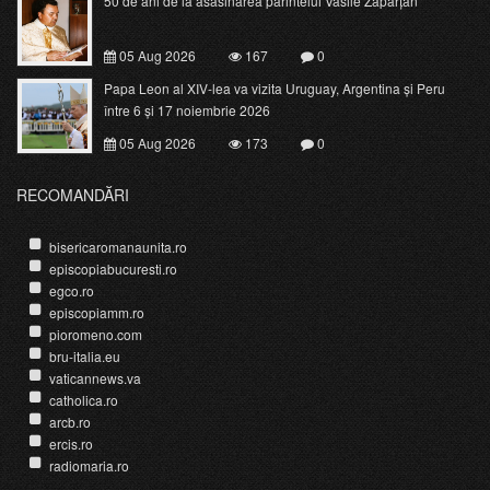
50 de ani de la asasinarea părintelui Vasile Zăpârțan
05 Aug 2026
167
0
Papa Leon al XIV-lea va vizita Uruguay, Argentina și Peru
între 6 și 17 noiembrie 2026
05 Aug 2026
173
0
RECOMANDĂRI
bisericaromanaunita.ro
episcopiabucuresti.ro
egco.ro
episcopiamm.ro
pioromeno.com
bru-italia.eu
vaticannews.va
catholica.ro
arcb.ro
ercis.ro
radiomaria.ro