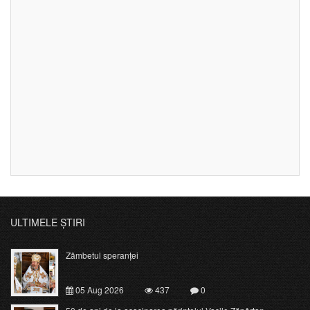
ULTIMELE ȘTIRI
Zâmbetul speranței
05 Aug 2026
437
0