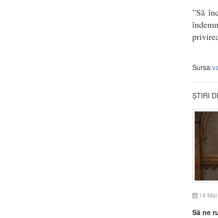
”Să înc
îndemnu
privire
Sursa:
v
ȘTIRI 
14 Mai
Să ne r