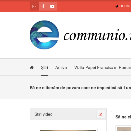
ULTIME
Știri
Arhivă
Vizita Papei Francisc în Româ
Să ne eliberăm de povara care ne împiedică să-l u
Știri video
Să ne e