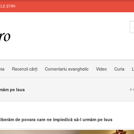
LE ȘTIRI
M
nia
Recenzii cărți
Comentariu evanghelic
Video
Curia
L
rmăm pe Isus
e-
liberăm de povara care ne împiedică să-l urmăm pe Isus