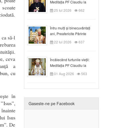
i, poate
Meditația PF Claudiu la
 scoate
Duminica a VIII-a după
25 Iul 2026
662
Rusalii
ciodată.
Întru mulți și binecuvântați
ani, Preafericite Părinte
 ca să-l
Claudiu!
22 Iul 2026
637
trebarea
uității.
re, ceva
Încălecând furtunile vieții:
anță a
Meditația PF Claudiu la
Duminica a IX-a după Rusalii
 bun, cu
01 Aug 2026
563
ește în
 ”Isus”,
Gaseste-ne pe Facebook
 înainte
lui Isus
 om”. De