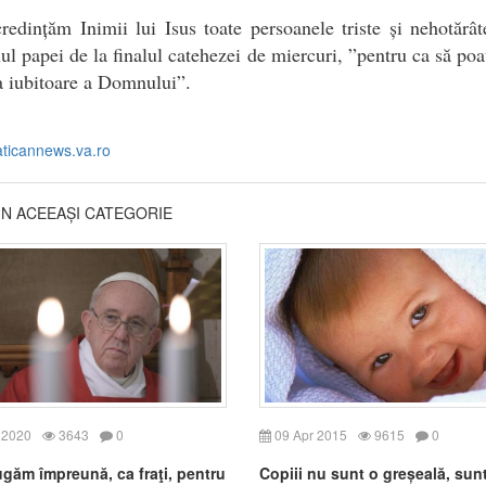
redințăm Inimii lui Isus toate persoanele triste și nehotărât
l papei de la finalul catehezei de miercuri, ”pentru ca să poa
a iubitoare a Domnului”.
aticannews.va.ro
DIN ACEEAȘI CATEGORIE
 2020
3643
0
09 Apr 2015
9615
0
ugăm împreună, ca fraţi, pentru
Copiii nu sunt o greșeală, sun