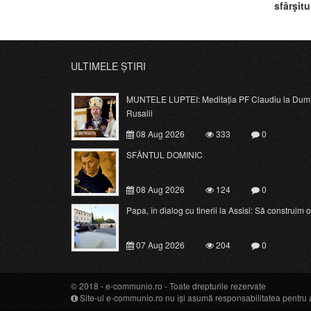
sfârşit
ULTIMELE ȘTIRI
MUNTELE LUPTEI: Meditația PF Claudiu la Dumi
Rusalii
08 Aug 2026
333
0
SFÂNTUL DOMINIC
08 Aug 2026
124
0
Papa, în dialog cu tinerii la Assisi: Să construim o c
07 Aug 2026
204
0
© 2018 -
e-communio.ro
- Toate drepturile rezervate
Site-ul e-communio.ro nu își asumă responsabilitatea pentru art