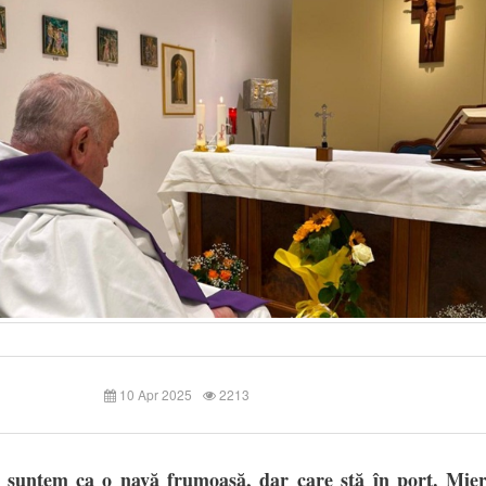
10 Apr 2025
2213
 suntem ca o navă frumoasă, dar care stă în port. Mier