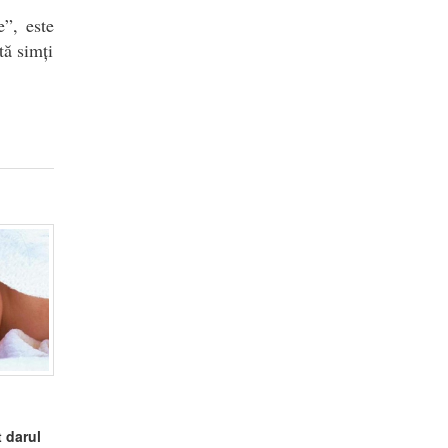
e”, este
tă simți
t darul