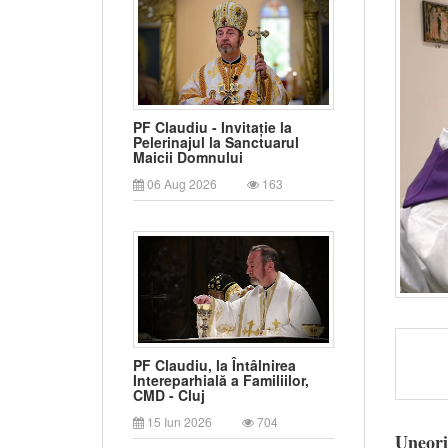
PF Claudiu - Invitație la
Pelerinajul la Sanctuarul
Maicii Domnului
06 Aug 2026
163
PF Claudiu, la Întâlnirea
Intereparhială a Familiilor,
CMD - Cluj
15 Iun 2026
704
Uneori