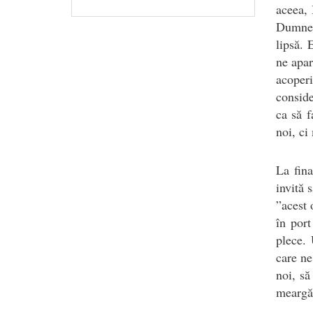
aceea, 
Dumneze
lipsă. 
ne apar
acoper
conside
ca să 
noi, ci
La fina
invită 
”acest 
în port
plece.
care ne
noi, să
meargă 