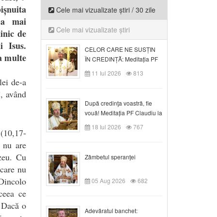
ișnuita
Cele mai vizualizate știri / 30 zile
-a mai
Cele mai vizualizate știri
inic de
i Isus.
CELOR CARE NE SUSȚIN
a multe
ÎN CREDINȚĂ: Meditația PF
Claudiu la Duminica a VI-a
11 Iul 2026
813
după Rusalii
lei de-a
”, având
După credinţa voastră, fie
vouă! Meditația PF Claudiu la
duminica a VII-a după Rusalii
18 Iul 2026
767
 (10,17-
s nu are
zeu. Cu
Zâmbetul speranței
 care nu
 Dincolo
05 Aug 2026
682
 ceea ce
. Dacă o
Adevăratul banchet: