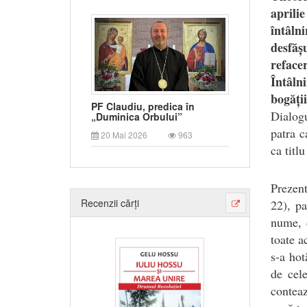
aprili
întâl
desfăș
reface
Întâln
bogății
PF Claudiu, predica în
D
ialog
„Duminica Orbului”
patra c
20 Mai 2026
963
ca titl
Prezent
Recenzii cărți
22), pa
nume, 
toate a
s-a hot
de cele
conteaz