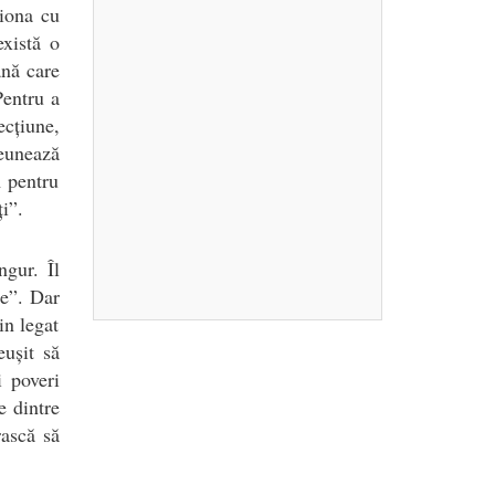
ționa cu
există o
ană care
Pentru a
cțiune,
reunează
 pentru
i”.
ngur. Îl
ie”. Dar
in legat
eușit să
 poveri
e dintre
rască să