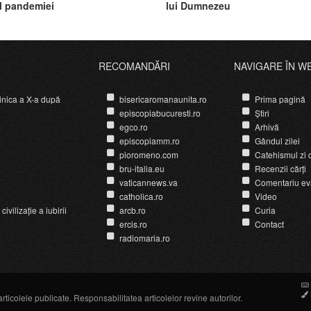
ul pandemiei
lui Dumnezeu
RECOMANDĂRI
NAVIGARE ÎN W
nica a X-a după
bisericaromanaunita.ro
Prima pagină
episcopiabucuresti.ro
Știri
egco.ro
Arhivă
episcopiamm.ro
Gândul zilei
pioromeno.com
Catehismul zi d
bru-italia.eu
Recenzii cărți
vaticannews.va
Comentariu ev
catholica.ro
Video
ivilizație a iubirii
arcb.ro
Curia
ercis.ro
Contact
radiomaria.ro
icolele publicate. Responsabilitatea articolelor revine autorilor.