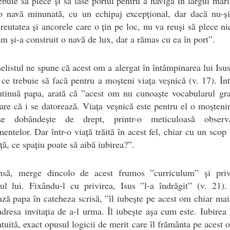
ebuie să plece și să lase portul pentru a naviga în largul mări
 o navă minunată, cu un echipaj excepțional, dar dacă nu-și
reutatea și ancorele care o țin pe loc, nu va reuși să plece ni
m și-a construit o navă de lux, dar a rămas cu ea în port”.
listul ne spune că acest om a alergat în întâmpinarea lui Isus
 ce trebuie să facă pentru a moșteni viața veșnică (v. 17). În
ntinuă papa, arată că ”acest om nu cunoaște vocabularul grat
are că i se datorează. Viața veșnică este pentru el o moșteni
se dobândește de drept, printr-o meticuloasă observ
entelor. Dar într-o viață trăită în acest fel, chiar cu un scop
ță, ce spațiu poate să aibă iubirea?”.
însă, merge dincolo de acest frumos ”curriculum” și priv
rul lui. Fixându-l cu privirea, Isus ”l-a îndrăgit” (v. 21).
ază papa în cateheza scrisă, ”îl iubește pe acest om chiar mai
adresa invitația de a-l urma. Îl iubește așa cum este. Iubirea 
atuită, exact opusul logicii de merit care îl frământa pe acest