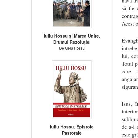
navă tr
să fie
contrag
Acest o
Iuliu Hossu și Marea Unire.
Evanghe
Drumul Rezoluției
întrebe
De Gelu Hossu
lui, co
Totul p
care 
angajam
siguran
Isus, 
interio
sublini
de a-i 
Iuliu Hossu. Epistole
Pastorale
este gr