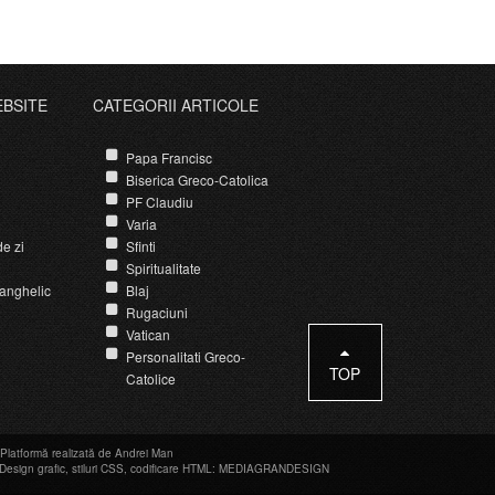
EBSITE
CATEGORII ARTICOLE
Papa Francisc
Biserica Greco-Catolica
PF Claudiu
Varia
e zi
Sfinti
Spiritualitate
anghelic
Blaj
Rugaciuni
Vatican
Personalitati Greco-
TOP
Catolice
Platformă realizată de Andrei Man
Design grafic
,
stiluri CSS
,
codificare HTML
:
MEDIAGRANDESIGN