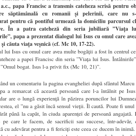
e a.c., papa Francisc a transmis cateheza scrisă pentru ob
nire săptămânală cu romanii și pelerinii, care nu s
urat pentru că pontiful urmează la domiciliu parcursul cl
re. În a patra cateheză din seria jubiliară ”Viața lu
irile”, papa a prezentat dialogul lui Isus cu omul care ave
 și căuta viața veșnică (cf. Mc 10, 17-22).
ul lui Isus cu omul care avea multe bogății a fost în centrul ce
ateheze a papei Francisc din seria ”Viața lui Isus. Întâlnirile
u ”Omul bogat. Isus l-a privit fix (Mc 10, 21)”.
ând un comentariu la pagina evangheliei după sfântul Marcu
pa a remarcat că această persoană care l-a întâlnit pe Isu
dar are o lungă experiență în păzirea poruncilor lui Dumne
cestea, el ”nu a găsit încă sensul vieții. Îl caută. Poate fi unul
ărât până la capăt, în ciuda aparenței de persoană angajată.
 pe care le facem, de sacrificii sau succese, într-adevăr,
ă cu adevărat pentru a fi fericiți este ceea ce ducem în inimă