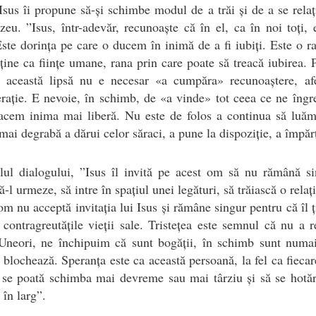
Isus îi propune să-și schimbe modul de a trăi și de a se rela
u. ”Isus, într-adevăr, recunoaște că în el, ca în noi toți, 
Este dorința pe care o ducem în inimă de a fi iubiți. Este o r
ține ca ființe umane, rana prin care poate să treacă iubirea. 
i această lipsă nu e necesar «a cumpăra» recunoaștere, afe
rație. E nevoie, în schimb, de «a vinde» tot ceea ce ne îng
facem inima mai liberă. Nu este de folos a continua să luăm
 mai degrabă a dărui celor săraci, a pune la dispoziție, a împărț
lul dialogului, ”Isus îl invită pe acest om să nu rămână si
să-l urmeze, să intre în spațiul unei legături, să trăiască o relaț
om nu acceptă invitația lui Isus și rămâne singur pentru că îl ț
 contragreutățile vieții sale. Tristețea este semnul că nu a r
 Uneori, ne închipuim că sunt bogății, în schimb sunt numai
 blochează. Speranța este ca această persoană, la fel ca fiecar
 se poată schimba mai devreme sau mai târziu și să se hotă
în larg”.