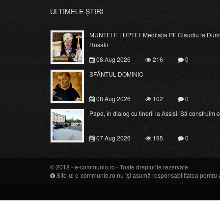
ULTIMELE ȘTIRI
MUNTELE LUPTEI: Meditația PF Claudiu la Dumi
Rusalii
08 Aug 2026
216
0
SFÂNTUL DOMINIC
08 Aug 2026
102
0
Papa, în dialog cu tinerii la Assisi: Să construim o c
07 Aug 2026
195
0
© 2018 -
e-communio.ro
- Toate drepturile rezervate
Site-ul e-communio.ro nu își asumă responsabilitatea pentru art