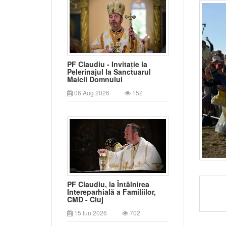
PF Claudiu - Invitație la
Pelerinajul la Sanctuarul
Maicii Domnului
06 Aug 2026
152
PF Claudiu, la Întâlnirea
Intereparhială a Familiilor,
CMD - Cluj
15 Iun 2026
702