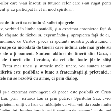
rilor care v-au însoțit; și tuturor celor care s-au rugat pent
nt și au participat la el în mod spiritual".
e de tinerii care îndură suferințe grele
v, vorbind în limba spaniolă, și-a exprimat apropierea față de
ile sfâșiate de război și, exprimându-și apropierea față de ei,
muniune cu Cristos, pacea și speranța noastră pentru lume,
oape ca niciodată de tinerii care îndură cele mai grele su
e de alți oameni. Suntem alături de tinerii din Gaza,
i de tinerii din Ucraina, de cei din toate țările sfâș
.
Frații mei tineri și surorile mele tinere, voi sunteți sem
ferită este posibilă: o lume a fraternității și prieteniei,
tele nu se rezolvă cu arme, ci prin dialog.
l și-a exprimat convingerea că pacea este posibilă cu Crist
 Lui, prin iertarea Lui și prin puterea Spiritului Său, evid
prieteni, uniți cu Isus ca mlădițele cu vița, veți da roade multe;
ământului, lumina lumii; veți fi semințe de speranță acolo unde