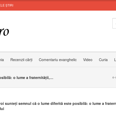
LE ȘTIRI
M
nia
Recenzii cărți
Comentariu evanghelic
Video
Curia
L
Tineri, voi sunteți semnul că o lume diferită este posibilă: o lume a fraternității, a dialogului
e-
voi sunteți semnul că o lume diferită este posibilă: o lume a fraterni
lui