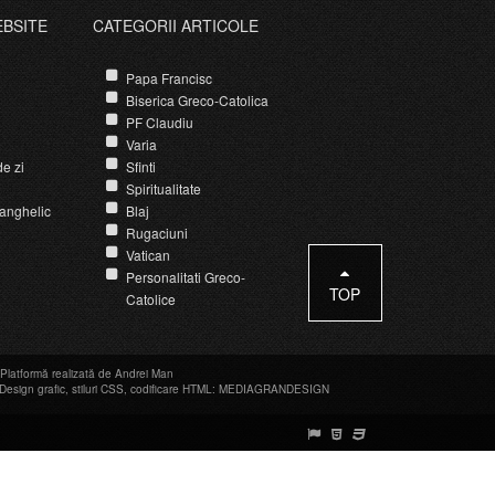
EBSITE
CATEGORII ARTICOLE
Papa Francisc
Biserica Greco-Catolica
PF Claudiu
Varia
e zi
Sfinti
Spiritualitate
anghelic
Blaj
Rugaciuni
Vatican
Personalitati Greco-
TOP
Catolice
Platformă realizată de Andrei Man
Design grafic
,
stiluri CSS
,
codificare HTML
:
MEDIAGRANDESIGN