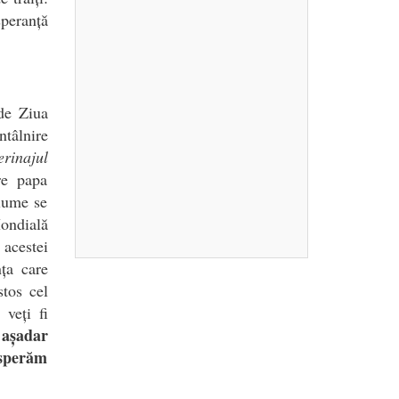
speranță
 de Ziua
ntâlnire
erinajul
re papa
 lume se
Mondială
 acestei
ța care
stos cel
 veți fi
așadar
sperăm