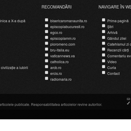
RECOMANDĂRI
NAVIGARE ÎN W
nica a X-a după
bisericaromanaunita.ro
Prima pagină
episcopiabucuresti.ro
Știri
egco.ro
Arhivă
episcopiamm.ro
Gândul zilei
pioromeno.com
Catehismul zi d
bru-italia.eu
Recenzii cărți
vaticannews.va
Comentariu ev
catholica.ro
Video
ivilizație a iubirii
arcb.ro
Curia
ercis.ro
Contact
radiomaria.ro
icolele publicate. Responsabilitatea articolelor revine autorilor.