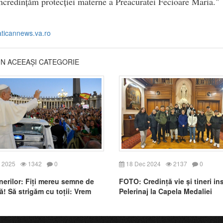
ncredințăm protecției materne a Preacuratei Fecioare Maria."
aticannews.va.ro
DIN ACEEAȘI CATEGORIE
 2025
1342
0
18 Dec 2024
2137
0
inerilor: Fiți mereu semne de
FOTO: Credință vie și tineri ins
ă! Să strigăm cu toții: Vrem
Pelerinaj la Capela Medaliei
 lume!
Miraculoase