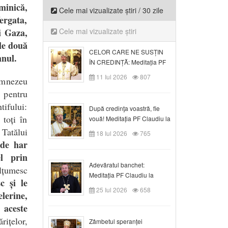
minică,
Cele mai vizualizate știri / 30 zile
ergata,
i Gaza,
Cele mai vizualizate știri
ele două
CELOR CARE NE SUSȚIN
mnul.
ÎN CREDINȚĂ: Meditația PF
Claudiu la Duminica a VI-a
11 Iul 2026
807
umnezeu
după Rusalii
r pentru
ifului:
După credinţa voastră, fie
toți în
vouă! Meditația PF Claudiu la
duminica a VII-a după Rusalii
c
Tatălui
18 Iul 2026
765
 de har
l prin
Adevăratul banchet:
țumesc
Meditația PF Claudiu la
c și le
Duminica a VIII-a după
25 Iul 2026
658
lerine,
Rusalii
 aceste
ițelor,
Zâmbetul speranței