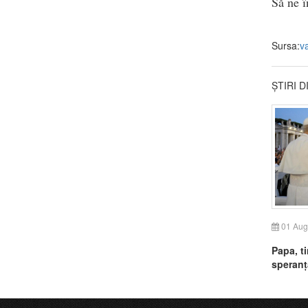
Să ne î
Sursa:
v
ȘTIRI 
01 Aug
Papa, t
speranț
pace în