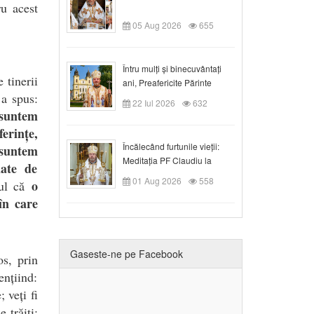
ru acest
05 Aug 2026
655
Întru mulți și binecuvântați
 tinerii
ani, Preafericite Părinte
 a spus:
Claudiu!
22 Iul 2026
632
suntem
ferințe,
Încălecând furtunile vieții:
 suntem
Meditația PF Claudiu la
iate de
Duminica a IX-a după Rusalii
01 Aug 2026
558
o
nul că
 în care
Gaseste-ne pe Facebook
os, prin
ențiind:
 veți fi
 trăiți: