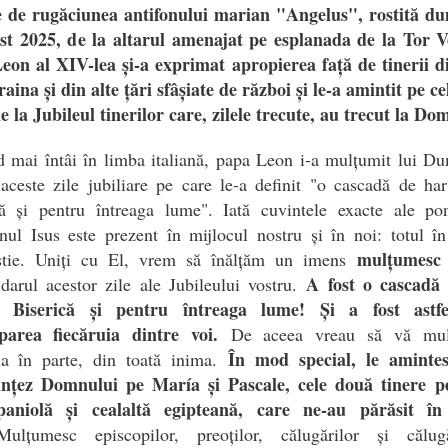
e de rugăciunea antifonului marian "Angelus", rostită du
st 2025, de la altarul amenajat pe esplanada de la Tor V
eon al XIV-lea și-a exprimat apropierea față de tinerii d
aina și din alte țări sfâșiate de război și le-a amintit pe c
e la Jubileul tinerilor care, zilele trecute, au trecut la Do
d mai întâi în limba italiană, papa Leon i-a mulțumit lui D
aceste zile jubiliare pe care le-a definit "o cascadă de ha
că și pentru întreaga lume". Iată cuvintele exacte ale pont
l Isus este prezent în mijlocul nostru și în noi: totul în 
mulțumes
stie. Uniți cu El, vrem să înălțăm un imens
A fost o cascadă
darul acestor zile ale Jubileului vostru.
u Biserică și pentru întreaga lume! Și a fost astfe
iparea fiecăruia dintre voi.
De aceea vreau să vă mul
În mod special, le amintes
uia în parte, din toată inima.
ințez Domnului pe María și Pascale, cele două tinere pe
aniolă și cealaltă egipteană, care ne-au părăsit în
lțumesc episcopilor, preoților, călugărilor și călugăr