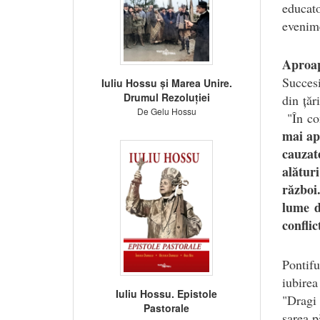
educato
evenime
Aproap
Succesi
Iuliu Hossu și Marea Unire.
Drumul Rezoluției
din țăr
De Gelu Hossu
"În co
mai apr
cauzat
alătur
război
lume di
conflic
Pontifu
iubirea
Iuliu Hossu. Epistole
"Dragi 
Pastorale
sarea p