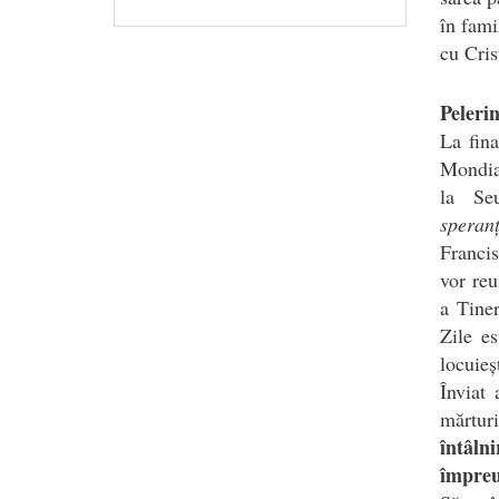
în fami
cu Cris
Pelerin
La fina
Mondial
la Se
speranț
Francis
vor reu
a Tiner
Zile e
locuieș
Înviat 
mărtur
întâl
împre