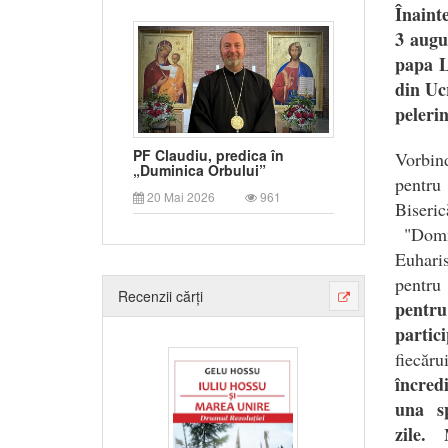
Înaint
3 augu
papa L
din Ucr
pelerin
PF Claudiu, predica în
Vorbin
„Duminica Orbului”
pentru 
20 Mai 2026
961
Biseri
"Domnu
Euhari
pentru 
Recenzii cărți
pentr
partic
fiecăr
încred
una sp
zile.
Mu