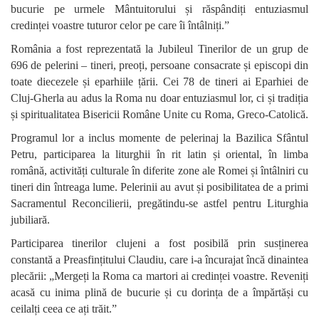
bucurie pe urmele Mântuitorului și răspândiți entuziasmul
credinței voastre tuturor celor pe care îi întâlniți.”
România a fost reprezentată la Jubileul Tinerilor de un grup de
696 de pelerini – tineri, preoți, persoane consacrate și episcopi din
toate diecezele și eparhiile țării. Cei 78 de tineri ai Eparhiei de
Cluj-Gherla au adus la Roma nu doar entuziasmul lor, ci și tradiția
și spiritualitatea Bisericii Române Unite cu Roma, Greco-Catolică.
Programul lor a inclus momente de pelerinaj la Bazilica Sfântul
Petru, participarea la liturghii în rit latin și oriental, în limba
română, activități culturale în diferite zone ale Romei și întâlniri cu
tineri din întreaga lume. Pelerinii au avut și posibilitatea de a primi
Sacramentul Reconcilierii, pregătindu-se astfel pentru Liturghia
jubiliară.
Participarea tinerilor clujeni a fost posibilă prin susținerea
constantă a Preasfințitului Claudiu, care i-a încurajat încă dinaintea
plecării: „Mergeți la Roma ca martori ai credinței voastre. Reveniți
acasă cu inima plină de bucurie și cu dorința de a împărtăși cu
ceilalți ceea ce ați trăit.”