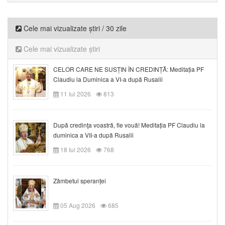
Cele mai vizualizate știri / 30 zile
Cele mai vizualizate știri
CELOR CARE NE SUSȚIN ÎN CREDINȚĂ: Meditația PF
Claudiu la Duminica a VI-a după Rusalii
11 Iul 2026
813
După credinţa voastră, fie vouă! Meditația PF Claudiu la
duminica a VII-a după Rusalii
18 Iul 2026
768
Zâmbetul speranței
05 Aug 2026
685