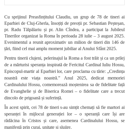
Cu sprijinul Preasfințitului Claudiu, un grup de 78 de tineri ai
Eparhiei de Cluj-Gherla, însoțiți de preoții pr. Sebastian Peșteșan,
pr. Radu Tălpălariu și pr. Alin Cîndea, a participat la Jubileul
Tinerilor organizat la Roma în perioada 28 iulie – 3 august 2025.
Evenimentul a reunit aproximativ un milion de tineri din 146 de
țări, fiind cel mai amplu moment jubiliar al Anului Sfânt 2025.
Pentru tinerii clujeni, pelerinajul la Roma a fost trăit și ca un prilej
de a mărturisi speranța inspirată de Fericitul Cardinal Iuliu Hossu,
Episcopul-martir al Eparhiei lor, care proclama cu tărie: „Credința
noastră este viața noastră.” Anul 2025, dedicat memoriei
Cardinalului Hossu, comemorează moștenirea sa de fidelitate față
de Evanghelie și de Biserica Romei – o fidelitate care a trecut
dincolo de prigoană și suferință.
În acest spirit, cei 78 de tineri s-au simțit chemați să fie martori ai
speranței în mijlocul generației lor – o speranță care își are
rădăcina în Cristos și care, asemenea Cardinalului Hossu, se
manifestă prin curaj, unitate și slujire.