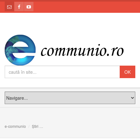
e-communio
Știri
78 de tineri ai Eparhiei de Cluj-Gherla la Jubileul Tineri