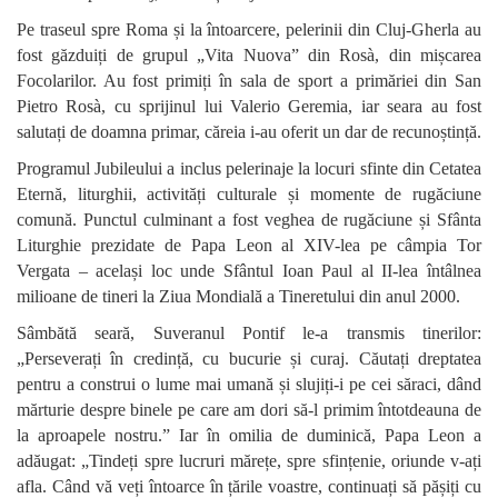
Pe traseul spre Roma și la întoarcere, pelerinii din Cluj-Gherla au
fost găzduiți de grupul „Vita Nuova” din Rosà, din mișcarea
Focolarilor. Au fost primiți în sala de sport a primăriei din San
Pietro Rosà, cu sprijinul lui Valerio Geremia, iar seara au fost
salutați de doamna primar, căreia i-au oferit un dar de recunoștință.
Programul Jubileului a inclus pelerinaje la locuri sfinte din Cetatea
Eternă, liturghii, activități culturale și momente de rugăciune
comună. Punctul culminant a fost veghea de rugăciune și Sfânta
Liturghie prezidate de Papa Leon al XIV-lea pe câmpia Tor
Vergata – același loc unde Sfântul Ioan Paul al II-lea întâlnea
milioane de tineri la Ziua Mondială a Tineretului din anul 2000.
Sâmbătă seară, Suveranul Pontif le-a transmis tinerilor:
„Perseverați în credință, cu bucurie și curaj. Căutați dreptatea
pentru a construi o lume mai umană și slujiți-i pe cei săraci, dând
mărturie despre binele pe care am dori să-l primim întotdeauna de
la aproapele nostru.” Iar în omilia de duminică, Papa Leon a
adăugat: „Tindeți spre lucruri mărețe, spre sfințenie, oriunde v-ați
afla. Când vă veți întoarce în țările voastre, continuați să pășiți cu