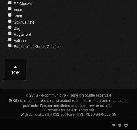
PF Claudiu
Varia
Sfinti
Spiritualitate
Blaj
Rugaciuni
Vatican
Personalitati Greco-Catolice
TOP
© 2018 -
e-communio.ro
- Toate drepturile rezervate
Site-ul e-communio.ro nu își asumă responsabilitatea pentru articolele
publicate. Responsabilitatea articolelor revine autorilor.
Platformă realizată de Andrei Man
Design grafic
,
stiluri CSS
,
codificare HTML
:
MEDIAGRANDESIGN