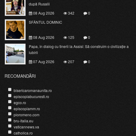
după Rusalii
08 Aug 2026
342
0
SFÂNTUL DOMINIC
08 Aug 2026
125
0
Papa, în dialog cu tinerii la Assisi: Să construim o civilizație a
iubirii
07 Aug 2026
207
0
RECOMANDĂRI
bisericaromanaunita.ro
episcopiabucuresti.ro
egco.ro
episcopiamm.ro
pioromeno.com
bru-italia.eu
vaticannews.va
catholica.ro