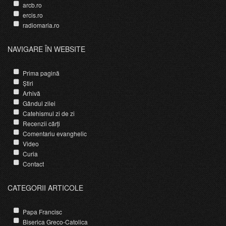
arcb.ro
ercis.ro
radiomaria.ro
NAVIGARE ÎN WEBSITE
Prima pagină
Știri
Arhivă
Gândul zilei
Catehismul zi de zi
Recenzii cărți
Comentariu evanghelic
Video
Curia
Contact
CATEGORII ARTICOLE
Papa Francisc
Biserica Greco-Catolica