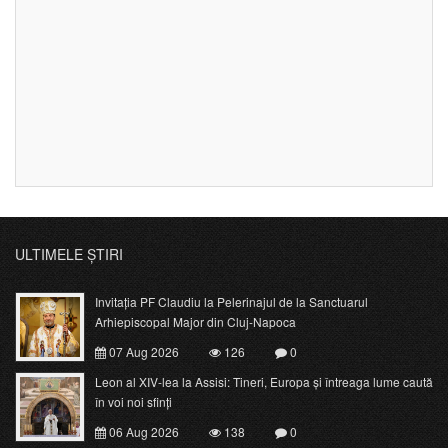
ULTIMELE ȘTIRI
Invitația PF Claudiu la Pelerinajul de la Sanctuarul
Arhiepiscopal Major din Cluj-Napoca
07 Aug 2026
126
0
Leon al XIV-lea la Assisi: Tineri, Europa și întreaga lume caută
în voi noi sfinți
06 Aug 2026
138
0