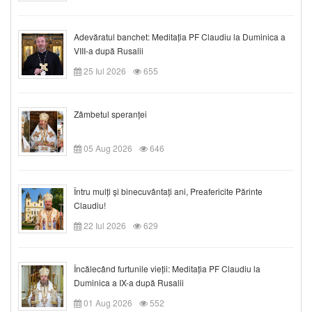
Adevăratul banchet: Meditația PF Claudiu la Duminica a
VIII-a după Rusalii
25 Iul 2026
655
Zâmbetul speranței
05 Aug 2026
646
Întru mulți și binecuvântați ani, Preafericite Părinte
Claudiu!
22 Iul 2026
629
Încălecând furtunile vieții: Meditația PF Claudiu la
Duminica a IX-a după Rusalii
01 Aug 2026
552