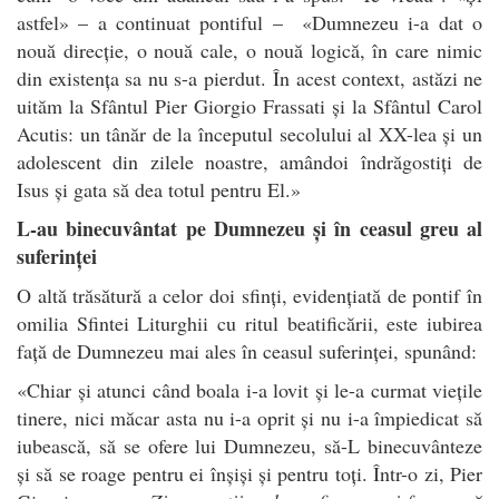
astfel» – a continuat pontiful – «Dumnezeu i-a dat o
nouă direcție, o nouă cale, o nouă logică, în care nimic
din existența sa nu s-a pierdut. În acest context, astăzi ne
uităm la Sfântul Pier Giorgio Frassati și la Sfântul Carol
Acutis: un tânăr de la începutul secolului al XX-lea și un
adolescent din zilele noastre, amândoi îndrăgostiți de
Isus și gata să dea totul pentru El.»
L-au binecuvântat pe Dumnezeu și în ceasul greu al
suferinței
O altă trăsătură a celor doi sfinți, evidențiată de pontif în
omilia Sfintei Liturghii cu ritul beatificării, este iubirea
față de Dumnezeu mai ales în ceasul suferinței, spunând:
«Chiar și atunci când boala i-a lovit și le-a curmat viețile
tinere, nici măcar asta nu i-a oprit și nu i-a împiedicat să
iubească, să se ofere lui Dumnezeu, să-L binecuvânteze
și să se roage pentru ei înșiși și pentru toți. Într-o zi, Pier