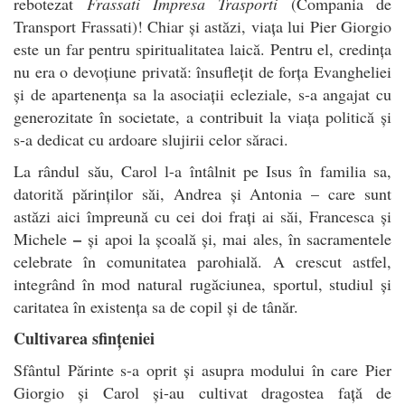
rebotezat
Frassati Impresa Trasporti
(Compania de
Transport Frassati)! Chiar și astăzi, viața lui Pier Giorgio
este un far pentru spiritualitatea laică. Pentru el, credința
nu era o devoțiune privată: însuflețit de forța Evangheliei
și de apartenența sa la asociații ecleziale, s-a angajat cu
generozitate în societate, a contribuit la viața politică și
s-a dedicat cu ardoare slujirii celor săraci.
La rândul său, Carol l-a întâlnit pe Isus în familia sa,
datorită părinților săi, Andrea și Antonia – care sunt
astăzi aici împreună cu cei doi frați ai săi, Francesca și
–
Michele
și apoi la școală și, mai ales, în sacramentele
celebrate în comunitatea parohială. A crescut astfel,
integrând în mod natural rugăciunea, sportul, studiul și
caritatea în existența sa de copil și de tânăr.
Cultivarea sfințeniei
Sfântul Părinte s-a oprit și asupra modului în care Pier
Giorgio și Carol și-au cultivat dragostea față de