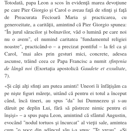
Totodată, papa Leon a scos în evidență marea devoțiune
pe care Pier Giorgio și Carol o aveau față de sfinți și față
de Preacurata Fecioară Maria și practicarea, cu
generozitate, a carității, amintind că Pier Giorgio spunea:
"În jurul săracilor și bolnavilor, văd o lumină pe care noi
nu o avem", el numind caritatea "fundamentul religiei
noastre", practicând-o – a precizat pontiful – la fel ca și
Carol, "mai ales prin gesturi mici, concrete, adesea
ascunse, trăind ceea ce Papa Francisc a numit
sfințenia
de lângă noi
(Exortația apostolică
Gaudete et exsultate
,
7).
«Și câți alți sfinți am putea aminti! Uneori îi înfățișăm ca
pe niște figuri mărețe, uitând că pentru ei totul a început
când, încă tineri, au spus "da" lui Dumnezeu și s-au
dăruit pe deplin Lui, fără să păstreze nimic pentru ei
înșiși» – a spus papa Leon, amintind că sfântul Augustin,
evocând "nodul tortuos și încurcat" al vieții sale, amintea
cum "o voce din adâncul său i-a spus: "Te vreau". «Și