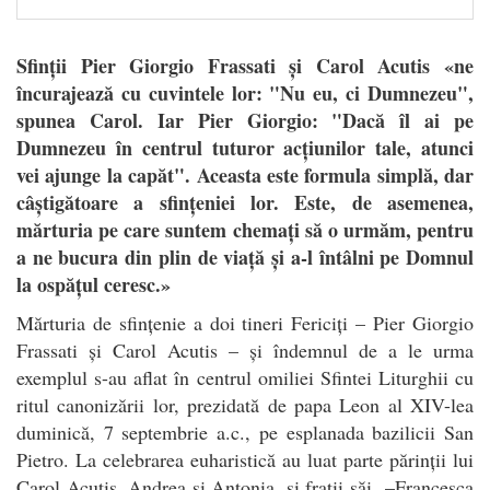
Sfinții Pier Giorgio Frassati și Carol Acutis «ne
încurajează cu cuvintele lor: "Nu eu, ci Dumnezeu",
spunea Carol. Iar Pier Giorgio: "Dacă îl ai pe
Dumnezeu în centrul tuturor acțiunilor tale, atunci
vei ajunge la capăt". Aceasta este formula simplă, dar
câștigătoare a sfințeniei lor. Este, de asemenea,
mărturia pe care suntem chemați să o urmăm, pentru
a ne bucura din plin de viață și a-l întâlni pe Domnul
la ospățul ceresc.»
M
ărturia de sfințenie a doi tineri Fericiți – Pier Giorgio
Frassati și Carol Acutis – și îndemnul de a le urma
exemplul s-au aflat în centrul omiliei Sfintei Liturghii cu
ritul canonizării lor, prezidată de papa Leon al XIV-lea
duminică, 7 septembrie a.c., pe esplanada bazilicii San
Pietro. La celebrarea euharistică au luat parte părinții lui
Carol Acutis, Andrea și Antonia, și frații săi –Francesca