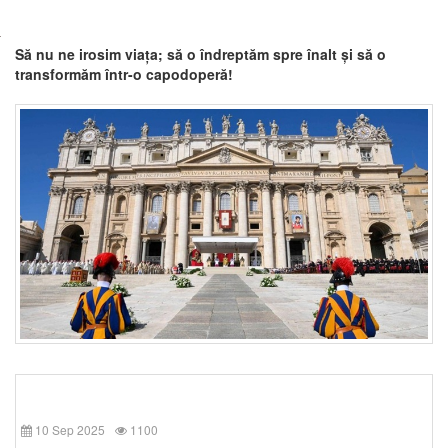
Să nu ne irosim viața; să o îndreptăm spre înalt și să o
transformăm într-o capodoperă!
10 Sep 2025
1100