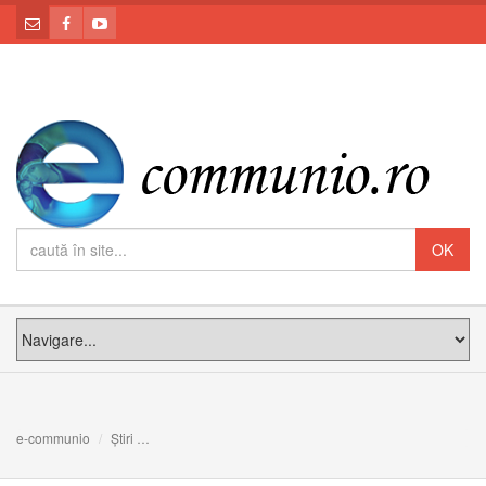
e-communio
Știri
Să nu ne irosim viața; să o îndreptăm spre înalt și să o 