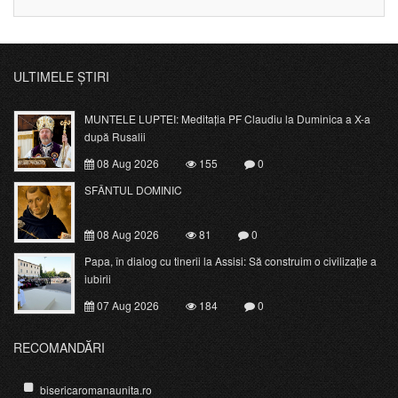
ULTIMELE ȘTIRI
MUNTELE LUPTEI: Meditația PF Claudiu la Duminica a X-a
după Rusalii
08 Aug 2026
155
0
SFÂNTUL DOMINIC
08 Aug 2026
81
0
Papa, în dialog cu tinerii la Assisi: Să construim o civilizație a
iubirii
07 Aug 2026
184
0
RECOMANDĂRI
bisericaromanaunita.ro