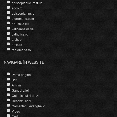
episcopiabucuresti.ro
egco.ro
episcopiamm.ro
pioromeno.com
bru-italia.eu
vaticannews.va
catholica.ro
arcb.ro
ercis.ro
radiomaria.ro
NAVIGARE ÎN WEBSITE
Prima pagină
Știri
Arhivă
Gândul zilei
Catehismul zi de zi
Recenzii cărți
Comentariu evanghelic
Video
Curia