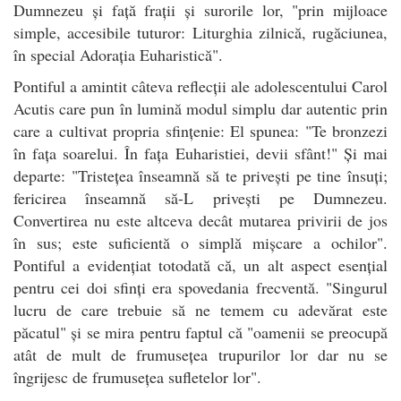
Dumnezeu și față frații și surorile lor, "prin mijloace
simple, accesibile tuturor: Liturghia zilnică, rugăciunea,
în special Adorația Euharistică".
Pontiful a amintit câteva reflecții ale adolescentului Carol
Acutis care pun în lumină modul simplu dar autentic prin
care a cultivat propria sfințenie: El spunea: "Te bronzezi
în fața soarelui. În fața Euharistiei, devii sfânt!" Și mai
departe: "Tristețea înseamnă să te privești pe tine însuți;
fericirea înseamnă să-L privești pe Dumnezeu.
Convertirea nu este altceva decât mutarea privirii de jos
în sus; este suficientă o simplă mișcare a ochilor".
Pontiful a evidențiat totodată că, un alt aspect esențial
pentru cei doi sfinți era spovedania frecventă. "Singurul
lucru de care trebuie să ne temem cu adevărat este
păcatul" și se mira pentru faptul că "oamenii se preocupă
atât de mult de frumusețea trupurilor lor dar nu se
îngrijesc de frumusețea sufletelor lor".