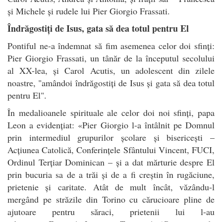
și Michele și rudele lui Pier Giorgio Frassati.
Îndrăgostiți de Isus, gata să dea totul pentru El
Pontiful ne-a îndemnat să fim asemenea celor doi sfinți:
Pier Giorgio Frassati, un tânăr de la începutul secolului
al XX-lea, și Carol Acutis, un adolescent din zilele
noastre, "amândoi îndrăgostiți de Isus și gata să dea totul
pentru El".
În medalioanele spirituale ale celor doi noi sfinți, papa
Leon a evidențiat: «Pier Giorgio l-a întâlnit pe Domnul
prin intermediul grupurilor școlare și bisericești –
Acțiunea Catolică, Conferințele Sfântului Vincent, FUCI,
Ordinul Terțiar Dominican – și a dat mărturie despre El
prin bucuria sa de a trăi și de a fi creștin în rugăciune,
prietenie și caritate. Atât de mult încât, văzându-l
mergând pe străzile din Torino cu cărucioare pline de
ajutoare pentru săraci, prietenii lui l-au