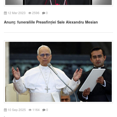
12 Mar 2023
2596
0
Anunţ: funeraliile Preasfinției Sale Alexandru Mesian
10 Sep 2025
1164
0