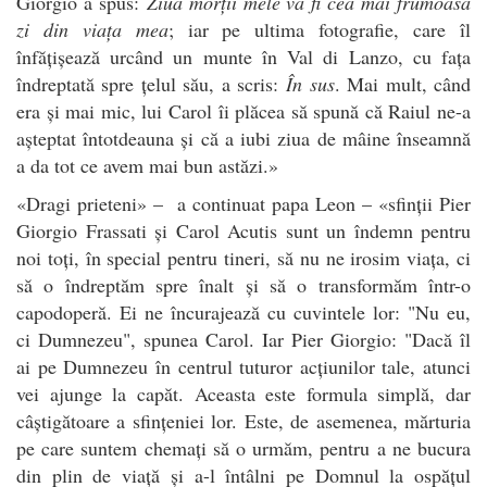
Giorgio a spus:
Ziua morții mele va fi cea mai frumoasă
zi din viața mea
; iar pe ultima fotografie, care îl
înfățișează urcând un munte în Val di Lanzo, cu fața
îndreptată spre țelul său, a scris:
În sus
. Mai mult, când
era și mai mic, lui Carol îi plăcea să spună că Raiul ne-a
așteptat întotdeauna și că a iubi ziua de mâine înseamnă
a da tot ce avem mai bun astăzi.»
«Dragi prieteni» – a continuat papa Leon – «sfinții Pier
Giorgio Frassati și Carol Acutis sunt un îndemn pentru
noi toți, în special pentru tineri, să nu ne irosim viața, ci
să o îndreptăm spre înalt și să o transformăm într-o
capodoperă. Ei ne încurajează cu cuvintele lor: "Nu eu,
ci Dumnezeu", spunea Carol. Iar Pier Giorgio: "Dacă îl
ai pe Dumnezeu în centrul tuturor acțiunilor tale, atunci
vei ajunge la capăt. Aceasta este formula simplă, dar
câștigătoare a sfințeniei lor. Este, de asemenea, mărturia
pe care suntem chemați să o urmăm, pentru a ne bucura
din plin de viață și a-l întâlni pe Domnul la ospățul