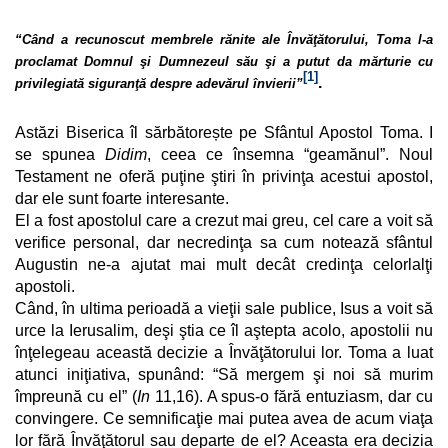
“Când a recunoscut membrele rănite ale Învăţătorului, Toma l-a
proclamat Domnul şi Dumnezeul său şi a putut da mărturie cu
[1]
.
privilegiată siguranţă despre adevărul învierii”
Astăzi Biserica îl sărbătorește pe Sfântul Apostol Toma. I
se spunea
Didim
, ceea ce însemna “geamănul”. Noul
Testament ne oferă puţine ştiri în privinţa acestui apostol,
dar ele sunt foarte interesante.
El a fost apostolul care a crezut mai greu, cel care a voit să
verifice personal, dar necredinţa sa cum notează sfântul
Augustin ne-a ajutat mai mult decât credinţa celorlalţi
apostoli.
Când, în ultima perioadă a vieţii sale publice, Isus a voit să
urce la Ierusalim, deşi ştia ce îl aştepta acolo, apostolii nu
înţelegeau această decizie a Învăţătorului lor. Toma a luat
atunci iniţiativa, spunând: “Să mergem şi noi să murim
împreună cu el” (
In
11,16). A spus-o fără entuziasm, dar cu
convingere. Ce semnificaţie mai putea avea de acum viaţa
lor fără Învăţătorul sau departe de el? Aceasta era decizia