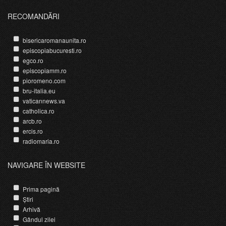
RECOMANDĂRI
bisericaromanaunita.ro
episcopiabucuresti.ro
egco.ro
episcopiamm.ro
pioromeno.com
bru-italia.eu
vaticannews.va
catholica.ro
arcb.ro
ercis.ro
radiomaria.ro
NAVIGARE ÎN WEBSITE
Prima pagină
Știri
Arhivă
Gândul zilei