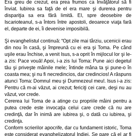
Era greu de crezut, era prea frumos ca Învăţătorul să fi
înviat. Iubirea sa faţă de el era mare şi durerea pentru
dispariţia sa era fără limită. El, spre deosebire de
Iscarioteanul, s-a întors între apostoli, deoarece viaţa fară
el, departe de ei, îi devenise imposibilă.
Şi evanghelistul continuă: “Opt zile mai târziu, ucenicii erau
din nou în casă, şi împreună cu ei era şi Toma. Pe când
uşile erau închise, a venit Isus, s-a oprit în mijlocul lor şi le-
a zis: Pace vouă! Apoi, i-a zis lui Toma: Pune aici degetul
tău şi priveşte mâinile mele; întinde mâna ta şi pune-o în
coasta mea; şi nu fi necredincios, dar credincios! A răspuns
atunci Toma: Domnul meu şi Dumnezeul meu!. Isus i-a zis:
Pentru că m-ai văzut, ai crezut; fericiţi cei care, deşi nu au
văzut, vor crede.
Cererea lui Toma de a atinge cu propriile mâini pentru a
putea crede este invocaţia celui care crede că nu are
credinţă, dar în inimă are iubirea şi, o dată cu iubirea, şi
credinţa.
Conform scrierilor apocrife, dar cu fundament istoric, Toma
este considerat evanghelizatorul Indiei. Se pare că el ar fi