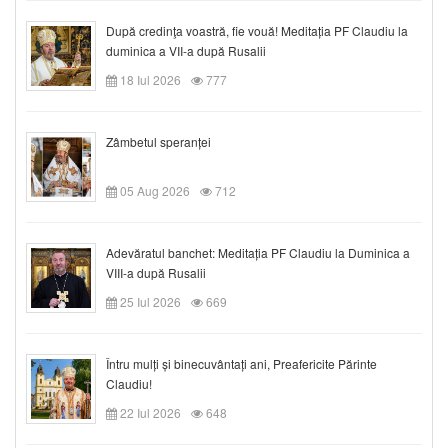
După credinţa voastră, fie vouă! Meditația PF Claudiu la
duminica a VII-a după Rusalii
18 Iul 2026
777
Zâmbetul speranței
05 Aug 2026
712
Adevăratul banchet: Meditația PF Claudiu la Duminica a
VIII-a după Rusalii
25 Iul 2026
669
Întru mulți și binecuvântați ani, Preafericite Părinte
Claudiu!
22 Iul 2026
648