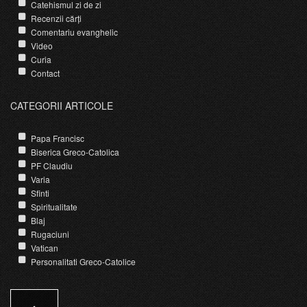
Catehismul zi de zi
Recenzii cărți
Comentariu evanghelic
Video
Curia
Contact
CATEGORII ARTICOLE
Papa Francisc
Biserica Greco-Catolica
PF Claudiu
Varia
Sfinti
Spiritualitate
Blaj
Rugaciuni
Vatican
Personalitati Greco-Catolice