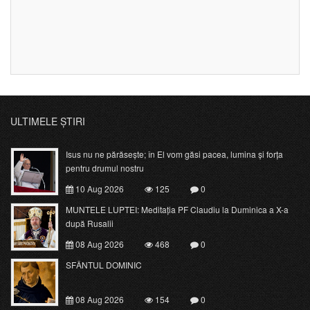
ULTIMELE ȘTIRI
Isus nu ne părăsește; în El vom găsi pacea, lumina și forța
pentru drumul nostru
10 Aug 2026
125
0
MUNTELE LUPTEI: Meditația PF Claudiu la Duminica a X-a
după Rusalii
08 Aug 2026
468
0
SFÂNTUL DOMINIC
08 Aug 2026
154
0