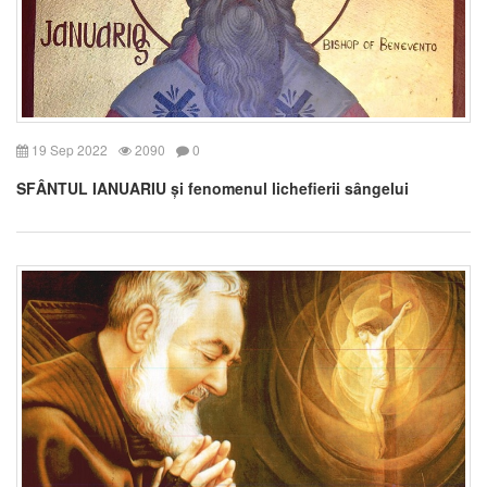
19 Sep 2022
2090
0
SFÂNTUL IANUARIU și fenomenul lichefierii sângelui