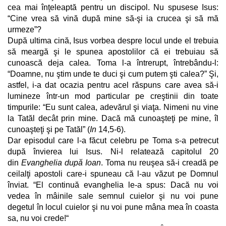
cea mai înţeleaptă pentru un discipol. Nu spusese Isus:
“Cine vrea să vină după mine să-şi ia crucea şi să mă
urmeze”?
După ultima cină, Isus vorbea despre locul unde el trebuia
să meargă şi le spunea apostolilor că ei trebuiau să
cunoască deja calea. Toma l-a întrerupt, întrebându-l:
“Doamne, nu ştim unde te duci şi cum putem şti calea?” Şi,
astfel, i-a dat ocazia pentru acel răspuns care avea să-i
lumineze într-un mod particular pe creştinii din toate
timpurile: “Eu sunt calea, adevărul şi viaţa. Nimeni nu vine
la Tatăl decât prin mine. Dacă mă cunoaşteţi pe mine, îl
cunoaşteţi şi pe Tatăl” (
In
14,5-6).
Dar episodul care l-a făcut celebru pe Toma s-a petrecut
după învierea lui Isus. Ni-l relatează capitolul 20
din
Evanghelia după Ioan
. Toma nu reuşea să-i creadă pe
ceilalţi apostoli care-i spuneau că l-au văzut pe Domnul
înviat. “El continuă evanghelia le-a spus: Dacă nu voi
vedea în mâinile sale semnul cuielor şi nu voi pune
degetul în locul cuielor şi nu voi pune mâna mea în coasta
sa, nu voi crede!“