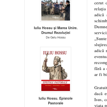
cerut 
relați
adică 
schim
Dumne
Iuliu Hossu și Marea Unire.
servic
Drumul Rezoluției
De Gelu Hossu
„Sunte
slujir
adică 
eventu
recomp
fără a
ar fi 
Gratuit
dacă e
Iuliu Hossu. Epistole
Isus, c
Pastorale
viața p