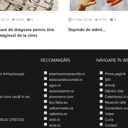
 2019
5545
0
01 Mai 2018
8192
0
oare de dragoste pentru tine
Depinde de mâini...
imaginezi de la cine)
RECOMANDĂRI
NAVIGARE ÎN W
ul Arhiepiscopal
bisericaromanaunita.ro
Prima pagină
episcopiabucuresti.ro
Știri
egco.ro
Arhivă
episcopiamm.ro
Gândul zilei
ga lume caută în voi
pioromeno.com
Catehismul zi d
bru-italia.eu
Recenzii cărți
vaticannews.va
Comentariu ev
catholica.ro
Video
ISUS CRISTOS
arcb.ro
Curia
ercis.ro
Contact