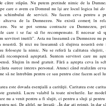
de către stăpân. Nu putem pretinde nimic de la Dumne
a pe care o avem cu Domnul nu își are locul logica lui
do 
a schimbului de servicii. Nu facem ceva pentru a p
b altceva de la Dumnezeu. Nu există comerț în rela
zeu. Nu se pot semna contracte cu Dumnezeu, pri
iile care i se fac să fie recompensate. E necesar să 
m servitori inutili”. Asta nu înseamnă cu Dumnezeu nu p
ea noastră. Și nici nu înseamnă că slujirea noastră este i
nu folosește la nimic. Nu se referă la calitatea slujirii, 
ală recompensă așteptată. Suntem servitori care nu așt
ensă. Slujim în mod gratuit. Fără a aștepta ceva în sc
 căuta oarece interes personal. Atunci când realizăm ceva
bine să ne întrebăm pentru ce sau pentru cine facem acel lu
atea este dovada esențială a carității. Caritatea este carit
ste gratuită. Lucru valabil la toate nivelurile. Iar model
are nu a venit pentru a fi slujit, ci pentru a sluji și pentru
entru noi. De altfel, ne învață: „În dar ați primit, în dar s