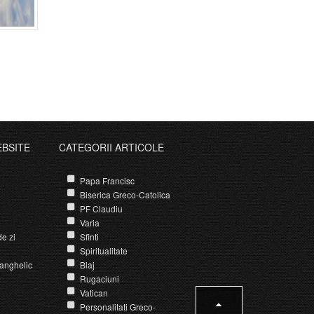
EBSITE
CATEGORII ARTICOLE
Papa Francisc
Biserica Greco-Catolica
PF Claudiu
Varia
e zi
Sfinti
Spiritualitate
anghelic
Blaj
Rugaciuni
Vatican
Personalitati Greco-