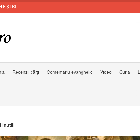
LE ȘTIRI
nia
Recenzii cărți
Comentariu evanghelic
Video
Curia
L
 inutili