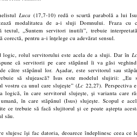
helistul
Luca
(17,7-10) redă o scurtă parabolă a lui Isu
izează modalitatea de a-i sluji Domnului. Fraza cu 
ă textul, „Suntem servitori inutili”, trebuie interpretată
ă corectă, pentru a-i înțelege cu adevărat sensul.
 logic, rolul servitorului este acela de a sluji. Dar în
L
spune că servitorii pe care stăpânul îi va găsi veghind
i de către stăpânul lor. Așadar, este servitorul sau stăpâ
rebuie să slujească? Isus este modelul slujirii: „Eu 
ul vostru ca unul care slujește” (
Lc
22,27). Perspectiva e
ta logică, în care servitorul slujește, și varianta care ră
 umană, în care stăpânul (Isus) slujește. Scopul e ace
ite ce trebuie să facă slujitorul și ce poate aștepta acest
ul său.
re slujesc își fac datoria, deoarece îndeplinesc ceea ce le