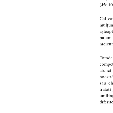
(
Mt
10
Cel ca
mulțum
așteapt
putem 
nicicum
Totoda
competi
atunci
noastră
sau ch
tratați
umilin
diferit