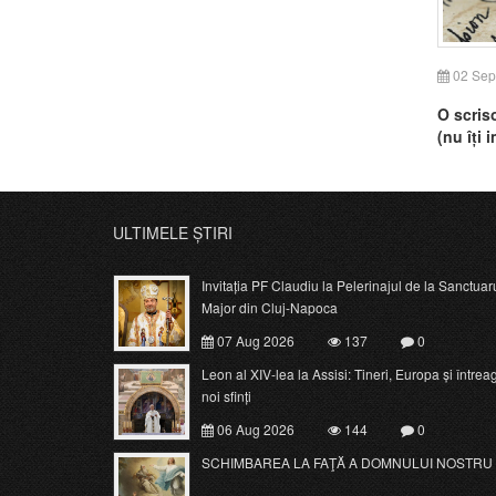
02 Sep
O scris
(nu îți 
ULTIMELE ȘTIRI
Invitația PF Claudiu la Pelerinajul de la Sanctuar
Major din Cluj-Napoca
07 Aug 2026
137
0
Leon al XIV-lea la Assisi: Tineri, Europa și întrea
noi sfinți
06 Aug 2026
144
0
SCHIMBAREA LA FAŢĂ A DOMNULUI NOSTRU 