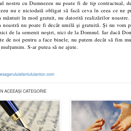
ul nostru cu Dumnezeu nu poate fi de tip contractual, d
eu nu e niciodată obligat să facă ceva în ceea ce ne pr
 mântuit în mod gratuit, nu datorită realizărilor noastre.
ea noastră nu poate fi decât umilă și gratuită. Și nu vom p
nici de la semenii noștri, nici de la Domnul. Iar dacă Do
ște de noi pentru a face binele, nu putem decât să fim mu
i mulțumim. S-ar putea să ne ajute.
esageruluisfantuluianton.com
DIN ACEEAȘI CATEGORIE