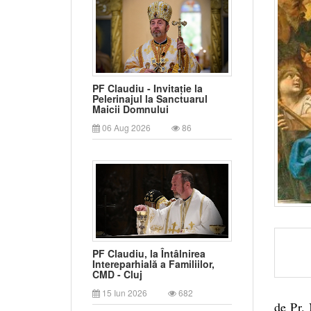
PF Claudiu - Invitație la
Pelerinajul la Sanctuarul
Maicii Domnului
06 Aug 2026
86
PF Claudiu, la Întâlnirea
Intereparhială a Familiilor,
CMD - Cluj
15 Iun 2026
682
de Pr.