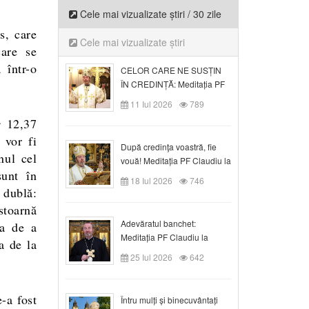
Cele mai vizualizate știri / 30 zile
s, care
Cele mai vizualizate știri
care se
 într-o
CELOR CARE NE SUSȚIN
ÎN CREDINȚĂ: Meditația PF
Claudiu la Duminica a VI-a
11 Iul 2026
789
după Rusalii
c
12,37
 vor fi
După credinţa voastră, fie
nul cel
vouă! Meditația PF Claudiu la
sunt în
duminica a VII-a după Rusalii
18 Iul 2026
746
 dublă:
stoarnă
Adevăratul banchet:
la de a
Meditația PF Claudiu la
a de la
Duminica a VIII-a după
25 Iul 2026
642
Rusalii
-a fost
Întru mulți și binecuvântați