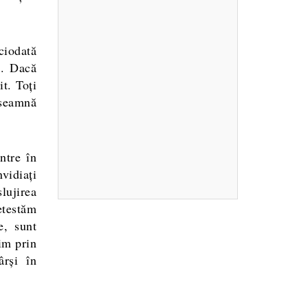
ciodată
i. Dacă
it. Toți
nseamnă
ntre în
nvidiați
lujirea
detestăm
e, sunt
cim prin
ârși în