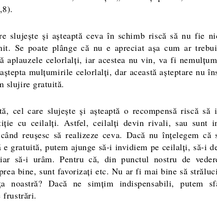
,8).
re slujește și așteaptă ceva în schimb riscă să nu fie ni
it. Se poate plânge că nu e apreciat așa cum ar trebu
ă aplauzele celorlalți, iar acestea nu vin, va fi nemulțum
aștepta mulțumirile celorlalți, dar această așteptare nu î
 slujire gratuită.
tă, cel care slujește și așteaptă o recompensă riscă să i
ție cu ceilalți. Astfel, ceilalți devin rivali, sau sunt i
 când reușesc să realizeze ceva. Dacă nu înțelegem că s
 e gratuită, putem ajunge să-i invidiem pe ceilalți, să-i 
iar să-i urâm. Pentru că, din punctul nostru de veder
 prea bine, sunt favorizați etc. Nu ar fi mai bine să strălu
ța noastră? Dacă ne simțim indispensabili, putem sf
e frustrări.