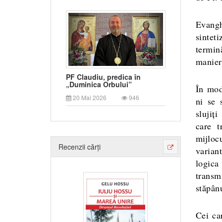
E
vang
sintet
termin
manier
PF Claudiu, predica în
„Duminica Orbului”
În mod
20 Mai 2026
946
ni se 
slujiț
care t
mijloc
Recenzii cărți
varian
logica
transm
stăpân
Cei ca