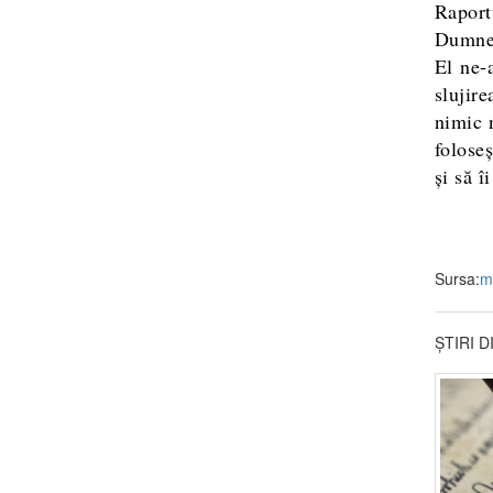
Raport
Dumnez
El ne-a
slujir
nimic 
folose
și să î
Sursa:
m
ȘTIRI 