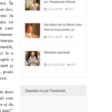
ani, Preafericite Părinte
zeu. În
Claudiu!
ut des
,
22 Iul 2026
617
rimi în
ția cu
Opt sfaturi de la Sfântul Ioan
n care
Paul al II-lea pentru un
spunem:
creștin
08 Iul 2026
587
rimește
nutilă,
ci la o
Zâmbetul speranței
eaptă o
himb și
05 Aug 2026
567
, poate
cru.
Gaseste-ne pe Facebook
ate doar
ul este
 a-și da
ă dați!”