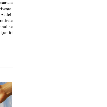
eoarece
ivește.
 Astfel,
retinde
mnul se
lțumiți