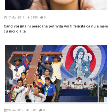
17 Mar 2017
5480
0
Când voi întâlni persoana potrivită voi fi fericită că nu a mers
cu nici o alta
26 Ian 2019
3581
0