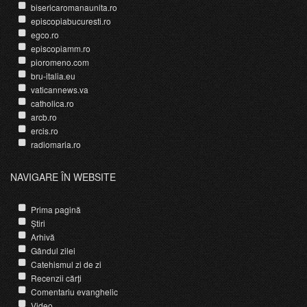
bisericaromanaunita.ro
episcopiabucuresti.ro
egco.ro
episcopiamm.ro
pioromeno.com
bru-italia.eu
vaticannews.va
catholica.ro
arcb.ro
ercis.ro
radiomaria.ro
NAVIGARE ÎN WEBSITE
Prima pagină
Știri
Arhivă
Gândul zilei
Catehismul zi de zi
Recenzii cărți
Comentariu evanghelic
Video