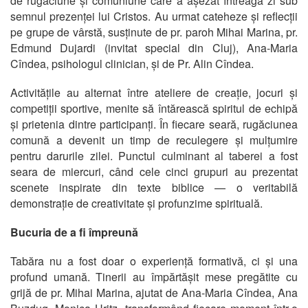
de rugăciune și comuniune care a așezat întreaga zi sub
semnul prezenței lui Cristos. Au urmat cateheze și reflecții
pe grupe de vârstă, susținute de pr. paroh Mihai Marina, pr.
Edmund Dujardi (invitat special din Cluj), Ana-Maria
Cîndea, psihologul clinician, și de Pr. Alin Cîndea.
Activitățile au alternat între ateliere de creație, jocuri și
competiții sportive, menite să întărească spiritul de echipă
și prietenia dintre participanți. În fiecare seară, rugăciunea
comună a devenit un timp de reculegere și mulțumire
pentru darurile zilei. Punctul culminant al taberei a fost
seara de miercuri, când cele cinci grupuri au prezentat
scenete inspirate din texte biblice — o veritabilă
demonstrație de creativitate și profunzime spirituală.
Bucuria de a fi împreună
Tabăra nu a fost doar o experiență formativă, ci și una
profund umană. Tinerii au împărtășit mese pregătite cu
grijă de pr. Mihai Marina, ajutat de Ana-Maria Cîndea, Ana