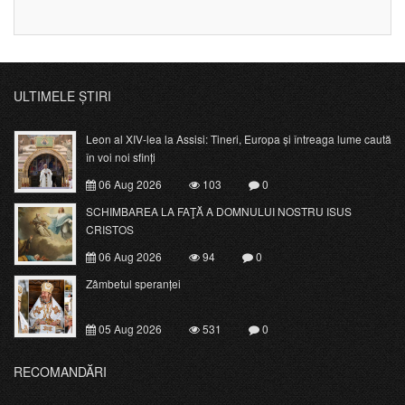
ULTIMELE ȘTIRI
Leon al XIV-lea la Assisi: Tineri, Europa și întreaga lume caută
în voi noi sfinți
06 Aug 2026
103
0
SCHIMBAREA LA FAŢĂ A DOMNULUI NOSTRU ISUS
CRISTOS
06 Aug 2026
94
0
Zâmbetul speranței
05 Aug 2026
531
0
RECOMANDĂRI