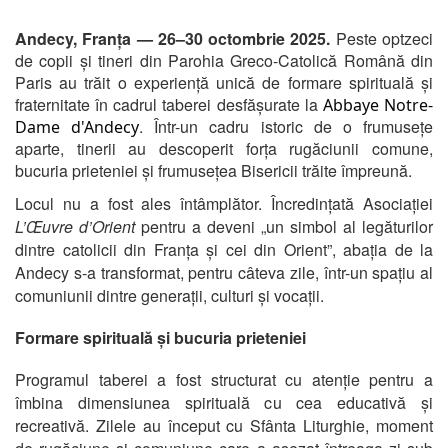
Andecy, Franța — 26–30 octombrie 2025.
Peste optzeci
de copii și tineri din Parohia Greco-Catolică Română din
Paris au trăit o experiență unică de formare spirituală și
fraternitate în cadrul taberei desfășurate la
Abbaye Notre-
. Într-un cadru istoric de o frumusețe
Dame d'Andecy
aparte, tinerii au descoperit forța rugăciunii comune,
bucuria prieteniei și frumusețea Bisericii trăite împreună.
Locul nu a fost ales întâmplător. Încredințată Asociației
L’Œuvre d’Orient
pentru a deveni „un simbol al legăturilor
dintre catolicii din Franța și cei din Orient”, abația de la
Andecy s-a transformat, pentru câteva zile, într-un spațiu al
comuniunii dintre generații, culturi și vocații.
Formare spirituală și bucuria prieteniei
Programul taberei a fost structurat cu atenție pentru a
îmbina dimensiunea spirituală cu cea educativă și
recreativă. Zilele au început cu Sfânta Liturghie, moment