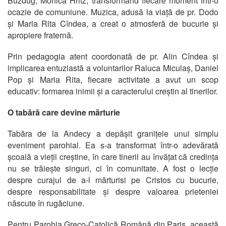
Buzdug, Monica Hritz, transformând fiecare moment într-o
ocazie de comuniune. Muzica, adusă la viață de pr. Dodo
și Maria Rita Cîndea, a creat o atmosferă de bucurie și
apropiere fraternă.
Prin pedagogia atent coordonată de pr. Alin Cîndea și
implicarea entuziastă a voluntarilor Raluca Miculaș, Daniel
Pop și Maria Rita, fiecare activitate a avut un scop
educativ: formarea inimii și a caracterului creștin al tinerilor.
O tabără care devine mărturie
Tabăra de la Andecy a depășit granițele unui simplu
eveniment parohial. Ea s-a transformat într-o adevărată
școală a vieții creștine, în care tinerii au învățat că credința
nu se trăiește singuri, ci în comunitate. A fost o lecție
despre curajul de a-l mărturisi pe Cristos cu bucurie,
despre responsabilitate și despre valoarea prieteniei
născute în rugăciune.
Pentru Parohia Greco-Catolică Română din Paris, această