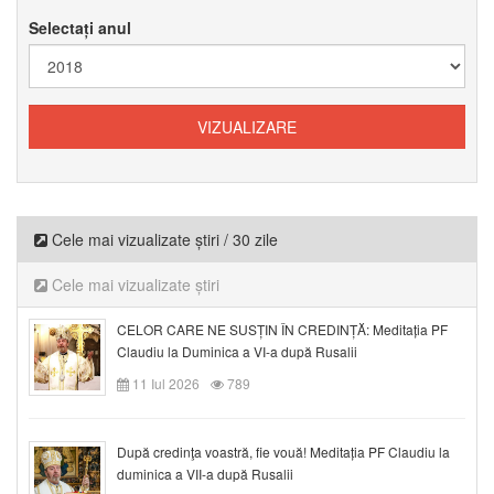
Selectați anul
Cele mai vizualizate știri / 30 zile
Cele mai vizualizate știri
CELOR CARE NE SUSȚIN ÎN CREDINȚĂ: Meditația PF
Claudiu la Duminica a VI-a după Rusalii
11 Iul 2026
789
După credinţa voastră, fie vouă! Meditația PF Claudiu la
duminica a VII-a după Rusalii