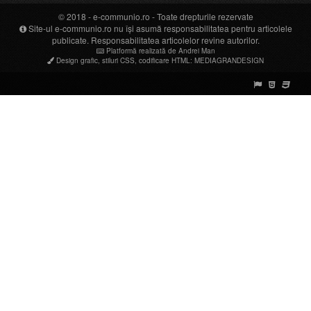
© 2018 -
e-communio.ro
- Toate drepturile rezervate
Site-ul e-communio.ro nu își asumă responsabilitatea pentru articolele
publicate. Responsabilitatea articolelor revine autorilor.
Platformă realizată de Andrei Man
Design grafic
,
stiluri CSS
,
codificare HTML
:
MEDIAGRANDESIGN