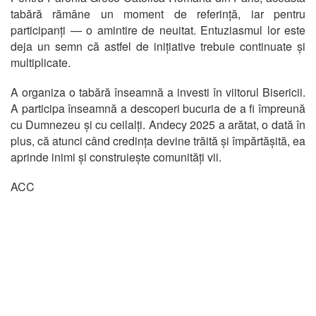
tabără rămâne un moment de referință, iar pentru
participanți — o amintire de neuitat. Entuziasmul lor este
deja un semn că astfel de inițiative trebuie continuate și
multiplicate.
A organiza o tabără înseamnă a investi în viitorul Bisericii.
A participa înseamnă a descoperi bucuria de a fi împreună
cu Dumnezeu și cu ceilalți. Andecy 2025 a arătat, o dată în
plus, că atunci când credința devine trăită și împărtășită, ea
aprinde inimi și construiește comunități vii.
ACC