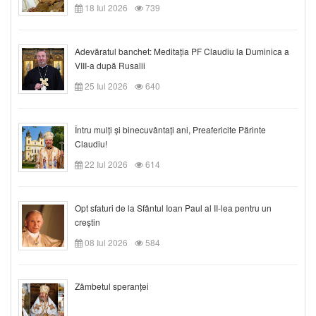
18 Iul 2026
739
Adevăratul banchet: Meditația PF Claudiu la Duminica a
VIII-a după Rusalii
25 Iul 2026
640
Întru mulți și binecuvântați ani, Preafericite Părinte
Claudiu!
22 Iul 2026
614
Opt sfaturi de la Sfântul Ioan Paul al II-lea pentru un
creștin
08 Iul 2026
584
Zâmbetul speranței