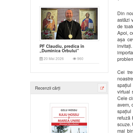
Din nou
astăzi 
de toat
Apoi, c
așa cev
invitaț
PF Claudiu, predica în
„Duminica Orbului”
importan
problem
20 Mai 2026
960
Cei tre
noastre
spațiul
Recenzii cărți
virtual
Cele ci
avem, d
spațiul
refuză 
scuze. 
mai bi