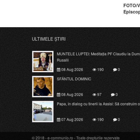
FOTO/VI
Episcop
Misiuni
ULTIMELE ȘTIRI
MUNTELE LUPTEI: Meditația PF Claudiu la Dumi
Rusalii
08 Aug 2026
190
0
SFÂNTUL DOMINIC
08 Aug 2026
97
0
Papa, în dialog cu tinerii la Assisi: Să construim o c
07 Aug 2026
190
0
© 2018 -
e-communio.ro
- Toate drepturile rezervate