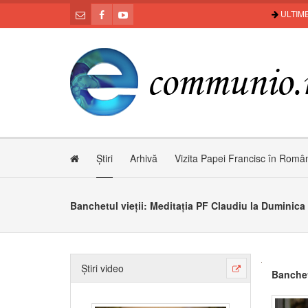
ULTIME
Știri
Arhivă
Vizita Papei Francisc în Româ
Banchetul vieții: Meditația PF Claudiu la Duminica 
Știri video
Banchet