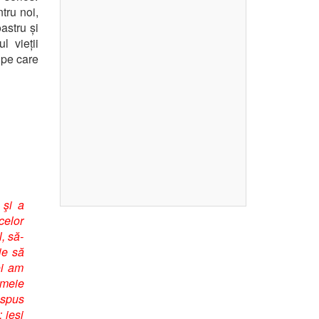
ntru noi,
astru și
 vieții
 pe care
 şi a
celor
, să-
ie să
oi am
emeie
 spus
 ieşi