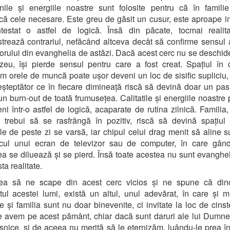
inile și energiile noastre sunt folosite pentru că în famil
că cele necesare. Este greu de găsit un cusur, este aproape i
testat o astfel de logică. Însă din păcate, tocmai realit
rează contrariul, nefăcând altceva decât să confirme sensul 
orului din evanghelia de astăzi. Dacă acest cerc nu se deschid
eu, își pierde sensul pentru care a fost creat. Spațiul în 
m orele de muncă poate ușor deveni un loc de sisific supliciu,
șteptător ce în fiecare dimineață riscă să devină doar un pas
un burn-out de toată frumusețea. Calitatile și energiile noastre 
ni într-o astfel de logică, acaparate de rutina zilnică. Familia,
r trebui să se rasfrângă în pozitiv, riscă să devină spațiul
rile de peste zi se varsă, iar chipul celui drag menit să aline su
ocul unui ecran de televizor sau de computer, în care gându
tea se diluează și se pierd. Însă toate acestea nu sunt evanghel
sta realitate.
rea să ne scape din acest cerc vicios și ne spune că din
ul acestei lumi, există un altul, unul adevărat, în care și 
le și familia sunt nu doar binevenite, ci invitate la loc de cinst
 avem pe acest pământ, chiar dacă sunt daruri ale lui Dumn
șnice, și de aceea nu merită să le eternizăm, luându-le prea în