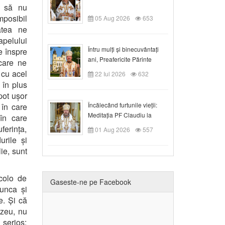
ie să nu
mposibil
05 Aug 2026
653
atea ne
apelului
Întru mulți și binecuvântați
e înspre
ani, Preafericite Părinte
care ne
Claudiu!
 cu acel
22 Iul 2026
632
 în plus
pot ușor
Încălecând furtunile vieții:
 în care
Meditația PF Claudiu la
 în care
Duminica a IX-a după Rusalii
ferința,
01 Aug 2026
557
rile și
ie, sunt
colo de
Gaseste-ne pe Facebook
munca și
e. Și că
ezeu, nu
 serios: