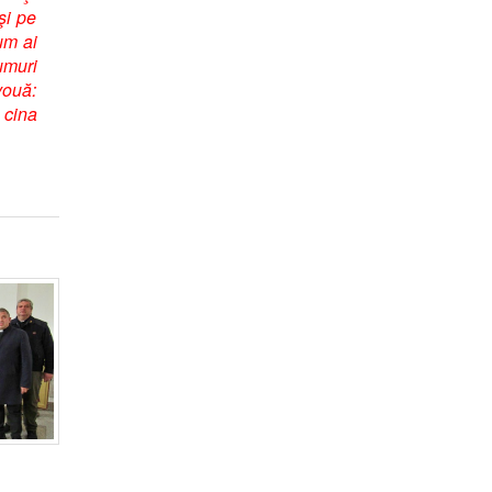
 şi pe
um ai
umuri
vouă:
 cina