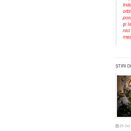
înda
orbi
poru
şi l
nic
mea
ȘTIRI 
25 Oct