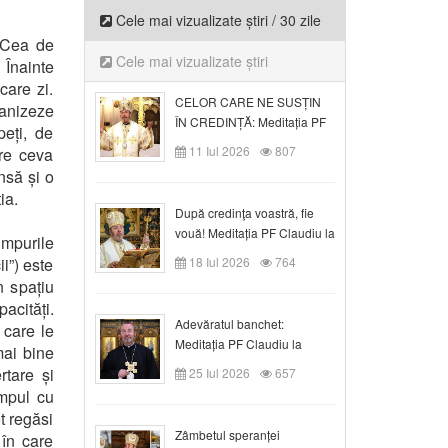
Cele mai vizualizate știri / 30 zile
. Cea de
Cele mai vizualizate știri
 Înainte
care zi.
CELOR CARE NE SUSȚIN
ganizeze
ÎN CREDINȚĂ: Meditația PF
peți, de
Claudiu la Duminica a VI-a
11 Iul 2026
807
are ceva
după Rusalii
însă și o
ia.
După credinţa voastră, fie
vouă! Meditația PF Claudiu la
impurile
duminica a VII-a după Rusalii
i”) este
18 Iul 2026
764
n spațiu
acități.
Adevăratul banchet:
 care le
Meditația PF Claudiu la
mai bine
Duminica a VIII-a după
rtare și
25 Iul 2026
657
Rusalii
impul cu
t regăsi
Zâmbetul speranței
în care