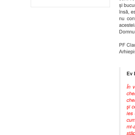
și bucur
însă, e
nu con
acestei
Domnul 
PF Cla
Arhiepi
Ev 
În 
chem
chem
şi c
ies 
cump
mi-
stă