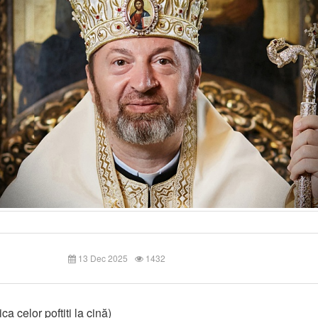
13 Dec 2025
1432
a celor poftiți la cină)