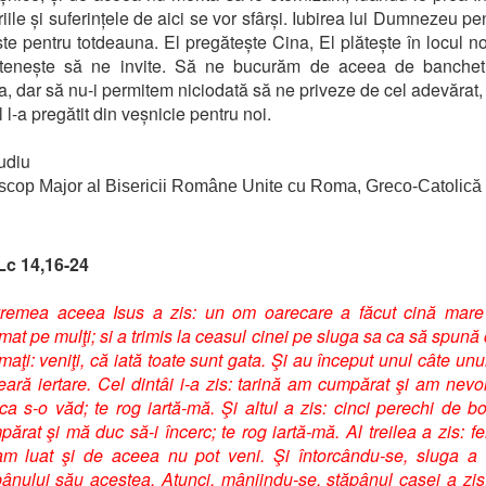
iile și suferințele de aici se vor sfârși. Iubirea lui Dumnezeu pe
ste pentru totdeauna. El pregătește Cina, El plătește în locul no
tenește să ne invite. Să ne bucurăm de aceea de banchetul
a, dar să nu-i permitem niciodată să ne priveze de cel adevărat,
l-a pregătit din veșnicie pentru noi.
udiu
scop Major al Bisericii Române Unite cu Roma, Greco-Catolică
Lc 14,16-24
vremea aceea Isus a zis: un om oarecare a făcut cină mare
at pe mulţi; si a trimis la ceasul cinei pe sluga sa ca să spună 
aţi: veniţi, că iată toate sunt gata. Şi au început unul câte unul
eară iertare. Cel dintâi i-a zis: tarină am cumpărat şi am nevo
ca s-o văd; te rog iartă-mă. Şi altul a zis: cinci perechi de b
ărat şi mă duc să-i încerc; te rog iartă-mă. Al treilea a zis: f
am luat şi de aceea nu pot veni. Şi întorcându-se, sluga a
pânului său acestea. Atunci, mâniindu-se, stăpânul casei a zis: