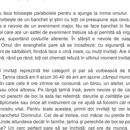
 Isus folosește parabolele pentru a ajunge la inima omului
vorbește de un banchet și știm cu toții ce presupune așa ceva.
e e nevoie de un eveniment major. Nu se face banchet în fie
el care are un astfel de eveniment trebuie să-și permită să or
a, suportând costurile aferente. În sfârșit e nevoie de oas
i. Omul din evanghelie pare să se încadreze: cu siguranță 
t de sărbătorit, fiindcă face o cină mare, cu mulți invitați. Are 
ă: rând pe rând, toți cei chemați refuză în ultimul moment invitaț
i invitați reprezintă trei categorii și par să vorbească de t
. Țarina (dacă am fi acum 30-40 de ani am spune „câmpul munci
 în care cele 8 ore zilnice se consumă: un birou, un atelier, u
 sau orice altceva. Pe lângă țarină însă, avem nevoie și de cap
nci perechi de boi la asta fac referință: darurile și calitățile pe
iplomele sau orice alt instrument ce ne ajută să folosim cât 
 nostru vital. Pentru toate acestea, primii doi invitați își cer ie
banchetul Domnului. Cel de-al treilea, nici măcar nu pierde t
Unde altundeva decât în familie, țarina și perechile de boi se po
ne? Un cerc perfect pare să se închidă: opt ore de munca, 