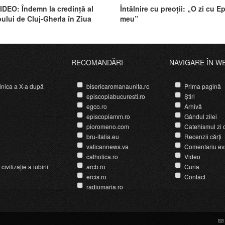
DEO: Îndemn la credință al
Întâlnire cu preoții: „O zi cu E
ului de Cluj-Gherla în Ziua
meu”
lor
RECOMANDĂRI
NAVIGARE ÎN W
nica a X-a după
bisericaromanaunita.ro
Prima pagină
episcopiabucuresti.ro
Știri
egco.ro
Arhivă
episcopiamm.ro
Gândul zilei
pioromeno.com
Catehismul zi d
bru-italia.eu
Recenzii cărți
vaticannews.va
Comentariu ev
catholica.ro
Video
ivilizație a iubirii
arcb.ro
Curia
ercis.ro
Contact
radiomaria.ro