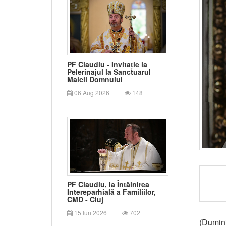
PF Claudiu - Invitație la
Pelerinajul la Sanctuarul
Maicii Domnului
06 Aug 2026
148
PF Claudiu, la Întâlnirea
Intereparhială a Familiilor,
CMD - Cluj
15 Iun 2026
702
(Duminic