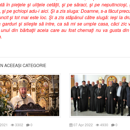
tă în pieţele şi uliţele cetăţii, şi pe săraci, şi pe neputincioşi,
, şi pe şchiopi adu-i aici. Şi a zis sluga: Doamne, s-a făcut prec
ncit şi tot mai este loc. Şi a zis stăpânul către slugă: ieşi la dr
a garduri şi sileşte să intre, ca să mi se umple casa, căci zic 
i unul din bărbaţii aceia care au fost chemaţi nu va gusta din
.
DIN ACEEAȘI CATEGORIE
 2021
3302
0
07 Apr 2022
4930
0