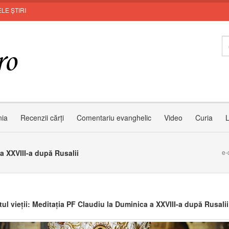
LE ȘTIRI
M
nia
Recenzii cărți
Comentariu evanghelic
Video
Curia
L
a XXVIII-a după Rusalii
e-
ul vieții: Meditația PF Claudiu la Duminica a XXVIII-a după Rusalii