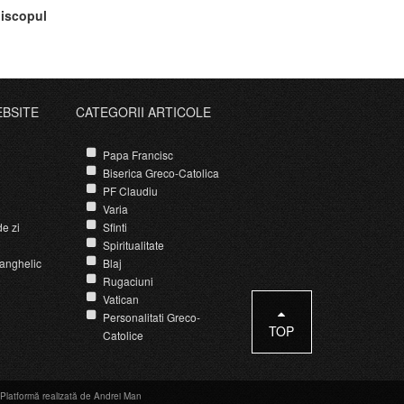
piscopul
EBSITE
CATEGORII ARTICOLE
Papa Francisc
Biserica Greco-Catolica
PF Claudiu
Varia
e zi
Sfinti
Spiritualitate
anghelic
Blaj
Rugaciuni
Vatican
Personalitati Greco-
TOP
Catolice
Platformă realizată de Andrei Man