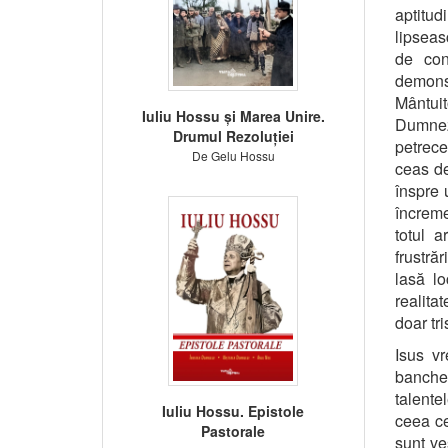
aptitud
lipseas
de con
demonst
Mântuit
Iuliu Hossu și Marea Unire.
Dumnez
Drumul Rezoluției
petrece
De Gelu Hossu
ceas de
înspre 
încreme
totul a
frustră
lasă l
realita
doar tri
Isus v
banchet
talente
Iuliu Hossu. Epistole
ceea ce
Pastorale
sunt ve