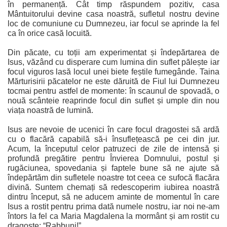
în permanență. Cât timp răspundem pozitiv, casa
Mântuitorului devine casa noastră, sufletul nostru devine
loc de comuniune cu Dumnezeu, iar focul se aprinde la fel
ca în orice casă locuită.
Din păcate, cu toții am experimentat și îndepărtarea de
Isus, văzând cu disperare cum lumina din suflet pălește iar
focul viguros lasă locul unei biete feștile fumegânde. Taina
Mărturisirii păcatelor ne este dăruită de Fiul lui Dumnezeu
tocmai pentru astfel de momente: în scaunul de spovadă, o
nouă scânteie reaprinde focul din suflet și umple din nou
viața noastră de lumină.
Isus are nevoie de ucenici în care focul dragostei să ardă
cu o flacără capabilă să-i însuflețească pe cei din jur.
Acum, la începutul celor patruzeci de zile de intensă și
profundă pregătire pentru Învierea Domnului, postul și
rugăciunea, spovedania și faptele bune să ne ajute să
îndepărtăm din sufletele noastre tot ceea ce sufocă flacăra
divină. Suntem chemați să redescoperim iubirea noastră
dintru început, să ne aducem aminte de momentul în care
Isus a rostit pentru prima dată numele nostru, iar noi ne-am
întors la fel ca Maria Magdalena la mormânt și am rostit cu
dragoste: “Rabbuni!”.