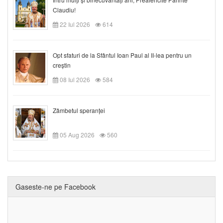
Claudiu!
22 Iul 2026
614
Opt sfaturi de la Sfântul Ioan Paul al II-lea pentru un
creștin
08 Iul 2026
584
Zâmbetul speranței
05 Aug 2026
560
Gaseste-ne pe Facebook