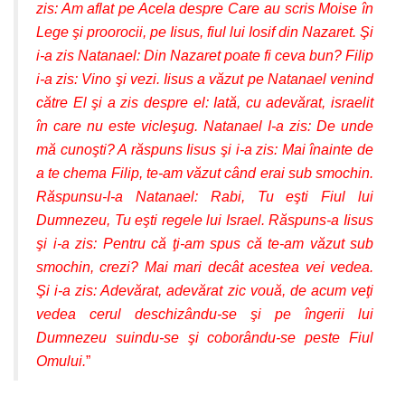
zis: Am aflat pe Acela despre Care au scris Moise în
Lege şi proorocii, pe Iisus, fiul lui Iosif din Nazaret. Şi
i-a zis Natanael: Din Nazaret poate fi ceva bun? Filip
i-a zis: Vino şi vezi. Iisus a văzut pe Natanael venind
către El şi a zis despre el: Iată, cu adevărat, israelit
în care nu este vicleşug. Natanael I-a zis: De unde
mă cunoşti? A răspuns Iisus şi i-a zis: Mai înainte de
a te chema Filip, te-am văzut când erai sub smochin.
Răspunsu-I-a Natanael: Rabi, Tu eşti Fiul lui
Dumnezeu, Tu eşti regele lui Israel. Răspuns-a Iisus
şi i-a zis: Pentru că ţi-am spus că te-am văzut sub
smochin, crezi? Mai mari decât acestea vei vedea.
Şi i-a zis: Adevărat, adevărat zic vouă, de acum veţi
vedea cerul deschizându-se şi pe îngerii lui
Dumnezeu suindu-se şi coborându-se peste Fiul
Omului.
”