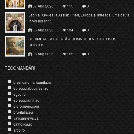
07 Aug 2026
115
0
Leon al XIV-lea la Assisi: Tineri, Europa și întreaga lume caută
în voi noi sfinți
06 Aug 2026
134
0
SCHIMBAREA LA FAŢĂ A DOMNULUI NOSTRU ISUS
CRISTOS
06 Aug 2026
125
0
RECOMANDĂRI
bisericaromanaunita.ro
episcopiabucuresti.ro
egco.ro
episcopiamm.ro
pioromeno.com
bru-italia.eu
vaticannews.va
catholica.ro
arcb.ro