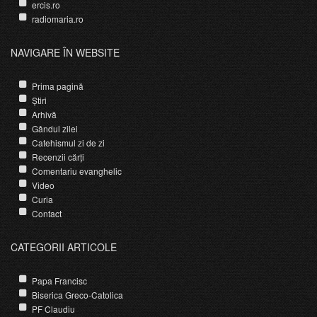
ercis.ro
radiomaria.ro
NAVIGARE ÎN WEBSITE
Prima pagină
Știri
Arhivă
Gândul zilei
Catehismul zi de zi
Recenzii cărți
Comentariu evanghelic
Video
Curia
Contact
CATEGORII ARTICOLE
Papa Francisc
Biserica Greco-Catolica
PF Claudiu