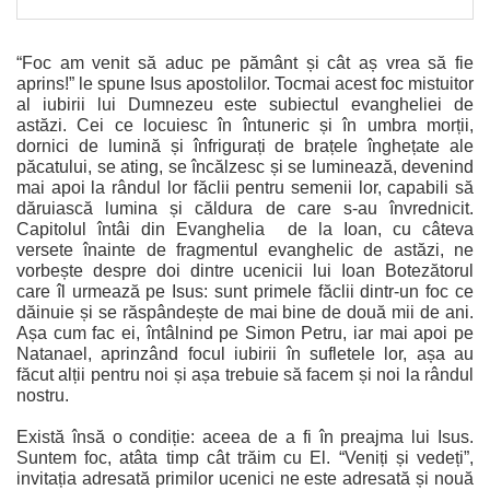
“Foc am venit să aduc pe pământ și cât aș vrea să fie
aprins!” le spune Isus apostolilor. Tocmai acest foc mistuitor
al iubirii lui Dumnezeu este subiectul evangheliei de
astăzi. Cei ce locuiesc în întuneric și în umbra morții,
dornici de lumină și înfrigurați de brațele înghețate ale
păcatului, se ating, se încălzesc și se luminează, devenind
mai apoi la rândul lor făclii pentru semenii lor, capabili să
dăruiască lumina și căldura de care s-au învrednicit.
Capitolul întâi din Evanghelia de la Ioan, cu câteva
versete înainte de fragmentul evanghelic de astăzi, ne
vorbește despre doi dintre ucenicii lui Ioan Botezătorul
care îl urmează pe Isus: sunt primele făclii dintr-un foc ce
dăinuie și se răspândește de mai bine de două mii de ani.
Așa cum fac ei, întâlnind pe Simon Petru, iar mai apoi pe
Natanael, aprinzând focul iubirii în sufletele lor, așa au
făcut alții pentru noi și așa trebuie să facem și noi la rândul
nostru.
Există însă o condiție: aceea de a fi în preajma lui Isus.
Suntem foc, atâta timp cât trăim cu El. “Veniți și vedeți”,
invitația adresată primilor ucenici ne este adresată și nouă