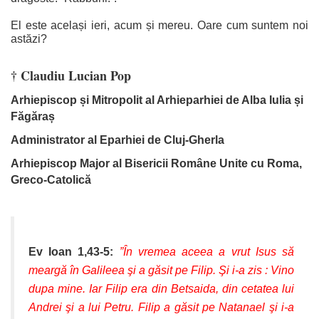
El este același ieri, acum și mereu. Oare cum suntem noi
astăzi?
† Claudiu Lucian Pop
Arhiepiscop și Mitropolit al Arhieparhiei de Alba Iulia și
Făgăraș
Administrator al Eparhiei de Cluj-Gherla
Arhiepiscop Major al Bisericii Române Unite cu Roma,
Greco-Catolică
Ev Ioan 1,43-5:
”În vremea aceea a vrut Isus să
meargă în Galileea şi a găsit pe Filip. Şi i-a zis : Vino
dupa mine. Iar Filip era din Betsaida, din cetatea lui
Andrei şi a lui Petru. Filip a găsit pe Natanael şi i-a