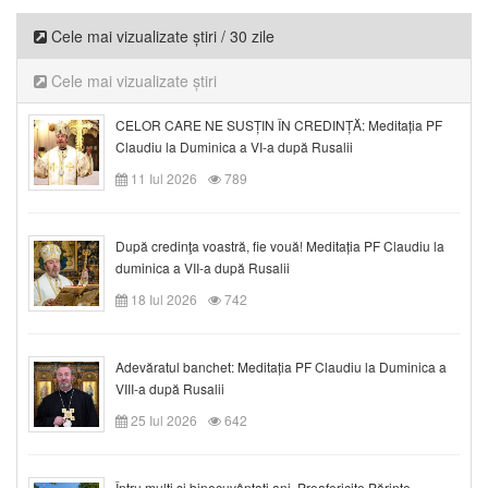
Cele mai vizualizate știri / 30 zile
Cele mai vizualizate știri
CELOR CARE NE SUSȚIN ÎN CREDINȚĂ: Meditația PF
Claudiu la Duminica a VI-a după Rusalii
11 Iul 2026
789
După credinţa voastră, fie vouă! Meditația PF Claudiu la
duminica a VII-a după Rusalii
18 Iul 2026
742
Adevăratul banchet: Meditația PF Claudiu la Duminica a
VIII-a după Rusalii
25 Iul 2026
642
Întru mulți și binecuvântați ani, Preafericite Părinte