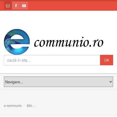
e-communio
Știri
Foc pe pământ: Meditația PF Claudiu la Duminica întâi d