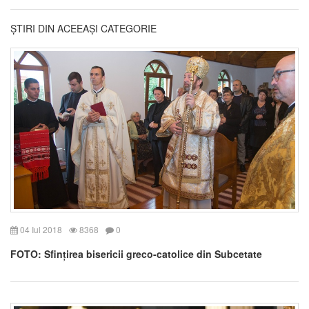
ȘTIRI DIN ACEEAȘI CATEGORIE
04 Iul 2018
8368
0
FOTO: Sfințirea bisericii greco-catolice din Subcetate